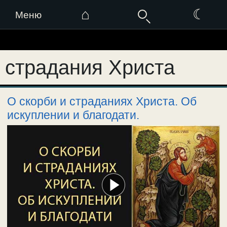
⌂
☾
Меню
Перейти
к
страдания Христа
содержимому
О скорби и страданиях Христа. Об
искуплении и благодати.