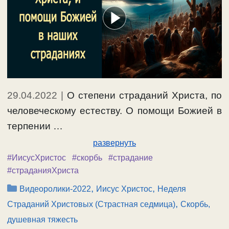
29.04.2022
|
О степени страданий Христа, по
человеческому естеству. О помощи Божией в
терпении …
развернуть
#ИисусХристос
#скорбь
#страдание
#страданияХриста
Рубрики
,
,
Видеоролики-2022
Иисус Христос
Неделя
,
Страданий Христовых (Страстная седмица)
Скорбь,
душевная тяжесть