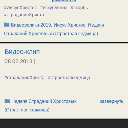
#ИисусХристос
#искупление
#скорбь
#страданияХриста
Рубрики
,
,
Видеоролики-2019
Иисус Христос
Неделя
Страданий Христовых (Страстная седмица)
Видео-клип
08.02.2013
|
#страданияХриста
#страстнаяседмица
Рубрики
Неделя Страданий Христовых
развернуть
(Страстная седмица)