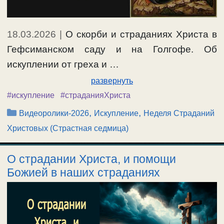
18.03.2026
|
О скорби и страданиях Христа в
Гефсиманском саду и на Голгофе. Об
искуплении от греха и …
развернуть
#искупление
#страданияХриста
Рубрики
,
,
Видеоролики-2026
Искупление
Неделя Страданий
Христовых (Страстная седмица)
О страдании Христа, и помощи
Божией в наших страданиях