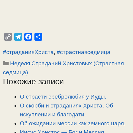
C
T
F
О
o
e
a
т
#страданияХриста
,
#страстнаяседмица
p
l
c
п
y
e
e
р
Рубрики
Неделя Страданий Христовых (Страстная
L
g
b
а
седмица)
i
r
o
в
Похожие записи
n
a
o
и
k
m
k
т
О страсти сребролюбия у Иуды.
ь
О скорби и страданиях Христа. Об
искуплении и благодати.
Об ожидании мессии как земного царя.
Иисус Христос — Бог и Мессия