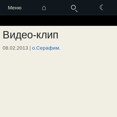
⌂
☾
Меню
Перейти
к
Видео-клип
содержимому
08.02.2013
|
о.Серафим.