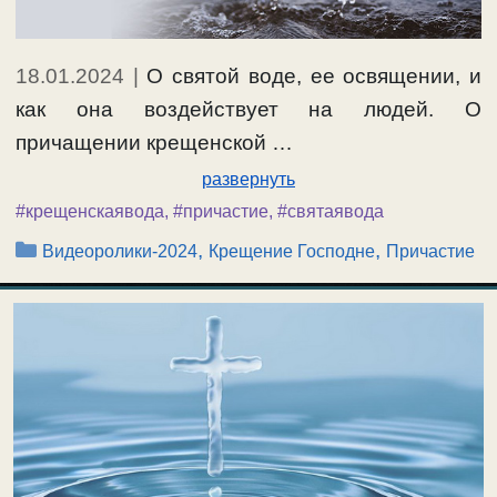
18.01.2024
|
О святой воде, ее освящении, и
как она воздействует на людей. О
причащении крещенской …
развернуть
#крещенскаявода
,
#причастие
,
#святаявода
Рубрики
,
,
Видеоролики-2024
Крещение Господне
Причастие