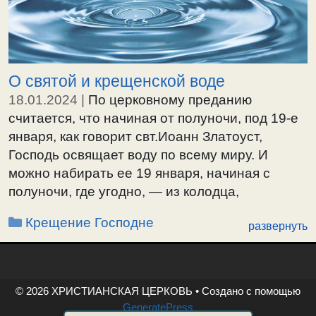
О святой и крещенской воде
18.01.2024
|
По церковному преданию
считается, что начиная от полуночи, под 19-е
января, как говорит свт.Иоанн Златоуст,
Господь освящает воду по всему миру. И
можно набирать ее 19 января, начиная с
полуночи, где угодно, — из колодца,
скважины, и т.п., где вы считаете, что она
Рубрики
Крещение Господне
развернуть
более чистая. Это и будет вам крещенская
вода на весь год. «Почему …
© 2026 ХРИСТИАНСКАЯ ЦЕРКОВЬ
• Создано с помощью
GeneratePress