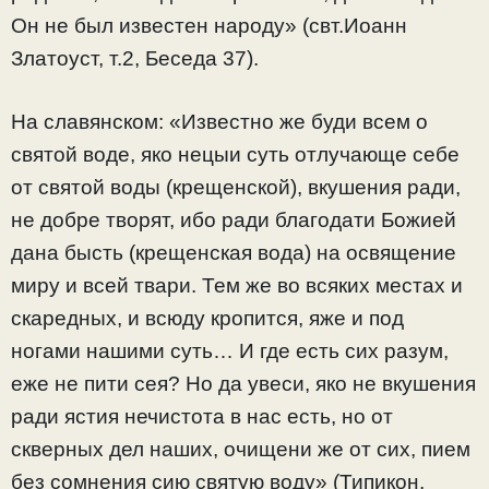
Он не был известен народу» (свт.Иоанн
Златоуст, т.2, Беседа 37).
На славянском: «Известно же буди всем о
святой воде, яко нецыи суть отлучающе себе
от святой воды (крещенской), вкушения ради,
не добре творят, ибо ради благодати Божией
дана бысть (крещенская вода) на освящение
миру и всей твари. Тем же во всяких местах и
скаредных, и всюду кропится, яже и под
ногами нашими суть… И где есть сих разум,
еже не пити сея? Но да увеси, яко не вкушения
ради ястия нечистота в нас есть, но от
скверных дел наших, очищени же от сих, пием
без сомнения сию святую воду» (Типикон,