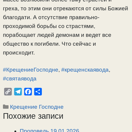
греха, то этим они отрекаются от силы Божией
благодати. А отсутствие правильно-
проходимой борьбы со страстями,
порабощает людей демонам и ведет все
общество к погибели. Что сейчас и
происходит.
#КрещениеГосподне
,
#крещенскаявода
,
#святаявода
C
T
F
О
o
e
a
т
Рубрики
Крещение Господне
p
l
c
п
Похожие записи
y
e
e
р
L
g
b
а
i
r
o
в
Проповедь 19.01.2026.