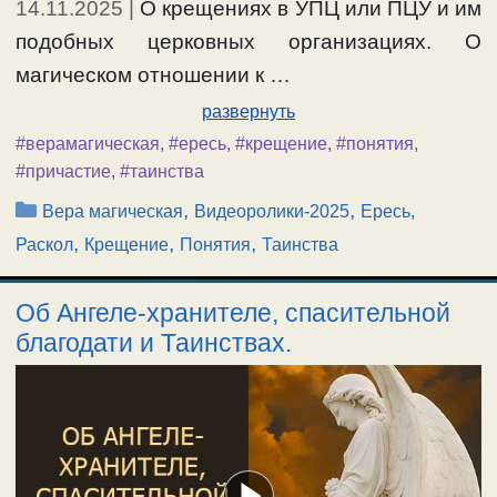
14.11.2025
|
О крещениях в УПЦ или ПЦУ и им
подобных церковных организациях. О
магическом отношении к …
развернуть
#верамагическая
,
#ересь
,
#крещение
,
#понятия
,
#причастие
,
#таинства
Рубрики
,
,
Вера магическая
Видеоролики-2025
Ересь,
,
,
,
Раскол
Крещение
Понятия
Таинства
Об Ангеле-хранителе, спасительной
благодати и Таинствах.