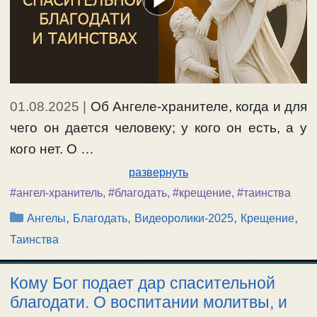
01.08.2025
|
Об Ангеле-хранителе, когда и для
чего он дается человеку; у кого он есть, а у
кого нет. О …
развернуть
#ангел-хранитель
,
#благодать
,
#крещение
,
#таинства
Рубрики
,
,
,
,
Ангелы
Благодать
Видеоролики-2025
Крещение
Таинства
Кому Бог подает дар спасительной
благодати. О воспитании молитвы, и