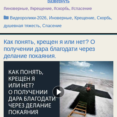
развернуть
#иноверные
,
#крещение
,
#скорбь
,
#спасение
Рубрики
,
,
,
Видеоролики-2026
Иноверные
Крещение
Скорбь,
,
душевная тяжесть
Спасение
Как понять, крещен я или нет? О
получении дара благодати через
делание покаяния.