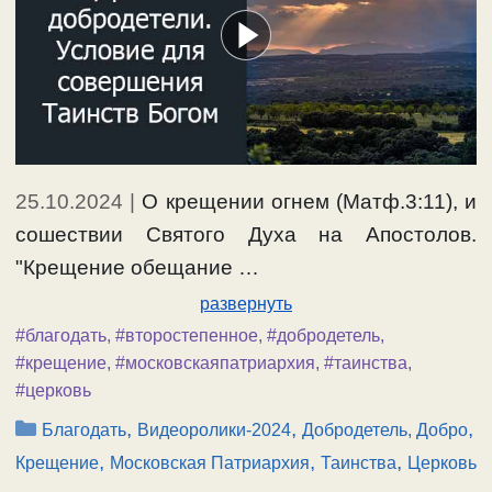
25.10.2024
|
О крещении огнем (Матф.3:11), и
сошествии Святого Духа на Апостолов.
"Крещение обещание …
развернуть
#благодать
,
#второстепенное
,
#добродетель
,
#крещение
,
#московскаяпатриархия
,
#таинства
,
#церковь
Рубрики
,
,
,
Благодать
Видеоролики-2024
Добродетель, Добро
,
,
,
Крещение
Московская Патриархия
Таинства
Церковь