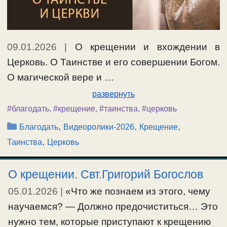
09.01.2026
|
О крещении и вхождении в
Церковь. О Таинстве и его совершении Богом.
О магической вере и …
развернуть
#благодать
,
#крещение
,
#таинства
,
#церковь
Рубрики
,
,
,
Благодать
Видеоролики-2026
Крещение
,
Таинства
Церковь
О крещении. Свт.Григорий Богослов
05.01.2026
|
«Что же познаем из этого, чему
научаемся? — Должно предочиститься… Это
нужно тем, которые приступают к крещению