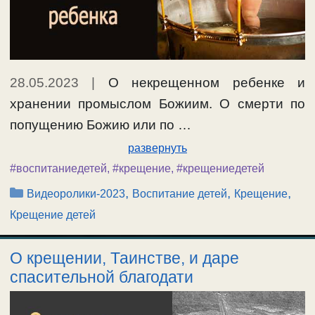
28.05.2023
|
О некрещенном ребенке и
хранении промыслом Божиим. О смерти по
попущению Божию или по …
развернуть
#воспитаниедетей
,
#крещение
,
#крещениедетей
Рубрики
,
,
,
Видеоролики-2023
Воспитание детей
Крещение
Крещение детей
О крещении, Таинстве, и даре
спасительной благодати