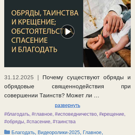
31.12.2025
|
Почему существуют обряды и
обрядовые священнодействия при
совершении Таинств? Может ли …
развернуть
#благодать
,
#главное
,
#исповедничество
,
#крещение
,
#обряды
,
#спасение
,
#таинства
Рубрики
,
,
,
Благодать
Видеоролики-2025
Главное