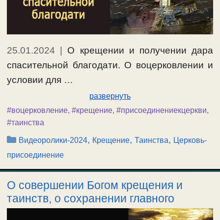
25.01.2024
|
О крещении и получении дара
спасительной благодати. О воцерковлении и
условии для …
развернуть
#воцерковление
,
#крещение
,
#присоединениекцеркви
,
#таинства
Рубрики
,
,
,
Видеоролики-2024
Крещение
Таинства
Церковь-
присоединение
О совершении Богом крещения и
таинств, о сохранении главного