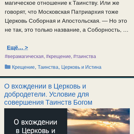
магическое отношение к Таинству. Или же
говорят, что Московская Патриархия тоже
Церковь Соборная и Апостольская. — Но это
не так, это только название, а Соборность, …
Ещё…
#верамагическая
,
#крещение
,
#таинства
Рубрики
,
,
Крещение
Таинства
Церковь и Истина
О вхождении в Церковь и
добродетели. Условие для
совершения Таинств Богом