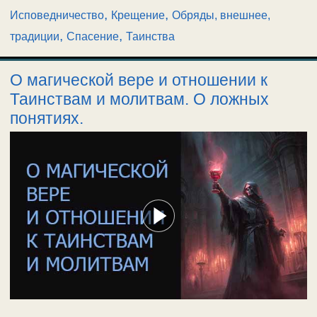
,
,
Исповедничество
Крещение
Обряды, внешнее,
,
,
традиции
Спасение
Таинства
О магической вере и отношении к
Таинствам и молитвам. О ложных
понятиях.