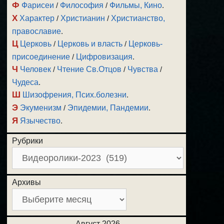
Ф
Фарисеи
/
Философия
/
Фильмы, Кино
.
Х
Характер
/
Христианин
/
Христианство,
православие
.
Ц
Церковь
/
Церковь и власть
/
Церковь-
присоединение
/
Цифровизация
.
Ч
Человек
/
Чтение Св.Отцов
/
Чувства
/
Чудеса
.
Ш
Шизофрения, Псих.болезни
.
Э
Экуменизм
/
Эпидемии, Пандемии
.
Я
Язычество
.
Рубрики
Архивы
Август 2026