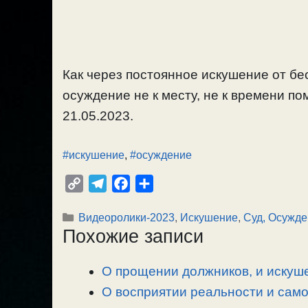
Как через постоянное искушение от б
осуждение не к месту, не к времени по
21.05.2023.
#искушение
,
#осуждение
C
T
F
О
o
e
a
т
Рубрики
Видеоролики-2023
,
Искушение
,
Суд, Осужде
p
l
c
п
Похожие записи
y
e
e
р
L
g
b
а
О прощении должников, и искуше
i
r
o
в
n
О восприятии реальности и сам
a
o
и