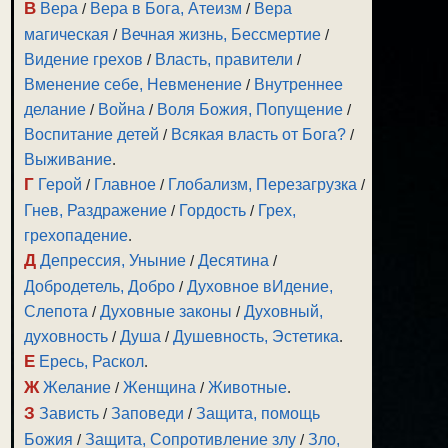
В
Вера
/
Вера в Бога, Атеизм
/
Вера
магическая
/
Вечная жизнь, Бессмертие
/
Видение грехов
/
Власть, правители
/
Вменение себе, Невменение
/
Внутреннее
делание
/
Война
/
Воля Божия, Попущение
/
Воспитание детей
/
Всякая власть от Бога?
/
Выживание
.
Г
Герой
/
Главное
/
Глобализм, Перезагрузка
/
Гнев, Раздражение
/
Гордость
/
Грех,
грехопадение
.
Д
Депрессия, Уныние
/
Десятина
/
Добродетель, Добро
/
Духовное вИдение,
Слепота
/
Духовные законы
/
Духовный,
духовность
/
Душа
/
Душевность, Эстетика
.
Е
Ересь, Раскол
.
Ж
Желание
/
Женщина
/
Животные
.
З
Зависть
/
Заповеди
/
Защита, помощь
Божия
/
Защита, Сопротивление злу
/
Зло,