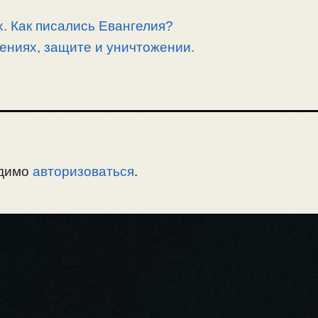
. Как писались Евангелия?
ениях, защите и уничтожении.
одимо
авторизоваться
.