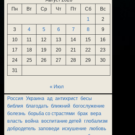
Пн
Вт
Ср
Чт
Пт
Сб
Вс
1
2
3
4
5
6
7
8
9
10
11
12
13
14
15
16
17
18
19
20
21
22
23
24
25
26
27
28
29
30
31
« Июл
Россия
Украина
ад
антихрист
бесы
библия
благодать
ближний
богослужение
болезнь
борьба со страстями
брак
вера
власть
война
воспитание детей
глобализм
добродетель
заповеди
искушение
любовь