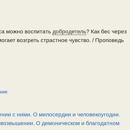
еса можно воспитать
добродетель
? Как бес через
могает возгреть страстное чувство. / Проповедь
ние
нии с ними. О милосердии и человекоугодии.
овозвышении. О демоническом и благодатном