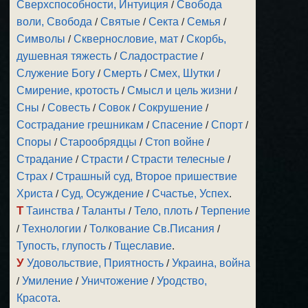
Сверхспособности, Интуиция
/
Свобода
воли, Свобода
/
Святые
/
Секта
/
Семья
/
Символы
/
Сквернословие, мат
/
Скорбь,
душевная тяжесть
/
Сладострастие
/
Служение Богу
/
Смерть
/
Смех, Шутки
/
Смирение, кротость
/
Смысл и цель жизни
/
Сны
/
Совесть
/
Совок
/
Сокрушение
/
Сострадание грешникам
/
Спасение
/
Спорт
/
Споры
/
Старообрядцы
/
Стоп войне
/
Страдание
/
Страсти
/
Страсти телесные
/
Страх
/
Страшный суд, Второе пришествие
Христа
/
Суд, Осуждение
/
Счастье, Успех
.
Т
Таинства
/
Таланты
/
Тело, плоть
/
Терпение
/
Технологии
/
Толкование Св.Писания
/
Тупость, глупость
/
Тщеславие
.
У
Удовольствие, Приятность
/
Украина, война
/
Умиление
/
Уничтожение
/
Уродство,
Красота
.