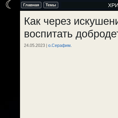
☾
Перейти
ХР
Главная
Темы
к
Как через искушен
содержимому
воспитать доброде
24.05.2023
|
о.Серафим.