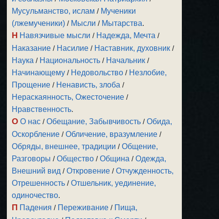
Мусульманство, ислам
/
Мученики
(лжемученики)
/
Мысли
/
Мытарства
.
Н
Навязчивые мысли
/
Надежда, Мечта
/
Наказание
/
Насилие
/
Наставник, духовник
/
Наука
/
Национальность
/
Начальник
/
Начинающему
/
Недовольство
/
Незлобие,
Прощение
/
Ненависть, злоба
/
Нераскаянность, Ожесточение
/
Нравственность
.
О
О нас
/
Обещание, Забывчивость
/
Обида,
Оскорбление
/
Обличение, вразумление
/
Обряды, внешнее, традиции
/
Общение,
Разговоры
/
Общество
/
Община
/
Одежда,
Внешний вид
/
Откровение
/
Отчужденность,
Отрешенность
/
Отшельник, уединение,
одиночество
.
П
Падения
/
Переживание
/
Пища,