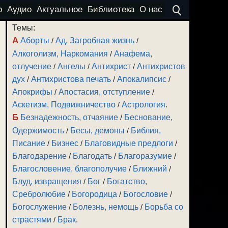
о
Аудио
Актуальное
Библиотека
О нас
Темы:
А
Аборты
/
Ад, Загробная жизнь
/
Алкоголизм, Наркомания
/
Анафема,
отлучение
/
Ангелы
/
Антихрист
/
Антихристов
дух
/
Антихристова печать
/
Апокалипсис
/
Апокрифы
/
Апостасия, отступление
/
Аскетизм, Подвижничество
/
Астрология
.
Б
Безнадежность, отчаяние
/
Беснование,
Одержимость
/
Бесы, демоны
/
Библия,
Писание
/
Бизнес
/
Благовидные предлоги
/
Благодарение
/
Благодать
/
Благоразумие
/
Благословение, благополучие
/
Ближний
/
Блуд, извращения
/
Бог
/
Богатство,
Сребролюбие
/
Богородица
/
Богословие
/
Богослужение
/
Болезнь, немощь
/
Борьба со
страстями
/
Брак
.