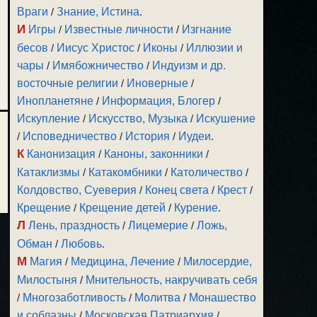
Враги
/
Знание, Истина
.
И
Игры
/
Известные личности
/
Изгнание
бесов
/
Иисус Христос
/
Иконы
/
Иллюзии и
чары
/
Имябожничество
/
Индуизм и др.
восточные религии
/
Иноверные
/
Инопланетяне
/
Информация, Блогер
/
Искупление
/
Искусство, Музыка
/
Искушение
/
Исповедничество
/
История
/
Иудеи
.
К
Канонизация
/
Каноны, законники
/
Катаклизмы
/
Катакомбники
/
Католичество
/
Колдовство, Суеверия
/
Конец света
/
Крест
/
Крещение
/
Крещение детей
/
Курение
.
Л
Лень, праздность
/
Лицемерие
/
Ложь,
Обман
/
Любовь
.
М
Магия
/
Медицина, Лечение
/
Милосердие,
Милостыня
/
Мнительность, накручивать себя
/
Многозаботливость
/
Молитва
/
Монашество
и соблазны
/
Московская Патриархия
/