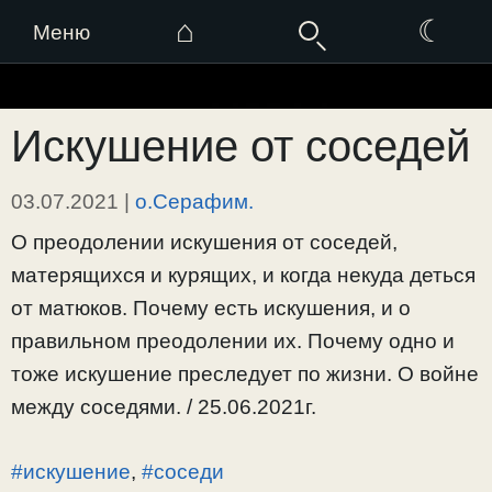
⌂
☾
Меню
Перейти
к
Искушение от соседей
содержимому
03.07.2021
|
о.Серафим.
О преодолении искушения от соседей,
матерящихся и курящих, и когда некуда деться
от матюков. Почему есть искушения, и о
правильном преодолении их. Почему одно и
тоже искушение преследует по жизни. О войне
между соседями. / 25.06.2021г.
#искушение
,
#соседи