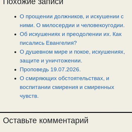
Похожие записи
L
g
b
а
i
r
o
в
О прощении должников, и искушении с
n
a
o
и
ними. О милосердии и человекоугодии.
k
m
k
т
Об искушениях и преодолении их. Как
ь
писались Евангелия?
О душевном мире и покое, искушениях,
защите и уничтожении.
Проповедь 19.07.2026.
О смиряющих обстоятельствах, и
воспитании смирения и смиренных
чувств.
Оставьте комментарий