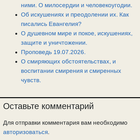
n
a
o
и
ними. О милосердии и человекоугодии.
k
m
k
т
Об искушениях и преодолении их. Как
ь
писались Евангелия?
О душевном мире и покое, искушениях,
защите и уничтожении.
Проповедь 19.07.2026.
О смиряющих обстоятельствах, и
воспитании смирения и смиренных
чувств.
Оставьте комментарий
Для отправки комментария вам необходимо
авторизоваться
.