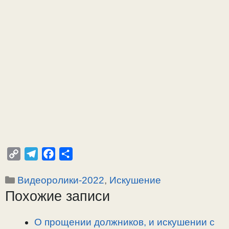
C
T
F
О
o
e
a
т
Рубрики
Видеоролики-2022
,
Искушение
p
l
c
п
Похожие записи
y
e
e
р
L
g
b
а
i
r
o
в
О прощении должников, и искушении с