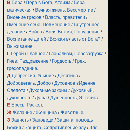
В
Вера
/
Вера в Бога, Атеизм
/
Вера
магическая
/
Вечная жизнь, Бессмертие
/
Видение грехов
/
Власть, правители
/
Вменение себе, Невменение
/
Внутреннее
делание
/
Война
/
Воля Божия, Попущение
/
Воспитание детей
/
Всякая власть от Бога?
/
Выживание
.
Г
Герой
/
Главное
/
Глобализм, Перезагрузка
/
Гнев, Раздражение
/
Гордость
/
Грех,
грехопадение
.
Д
Депрессия, Уныние
/
Десятина
/
Добродетель, Добро
/
Духовное вИдение,
Слепота
/
Духовные законы
/
Духовный,
духовность
/
Душа
/
Душевность, Эстетика
.
Е
Ересь, Раскол
.
Ж
Желание
/
Женщина
/
Животные
.
З
Зависть
/
Заповеди
/
Защита, помощь
Божия
/
Защита, Сопротивление злу
/
Зло,