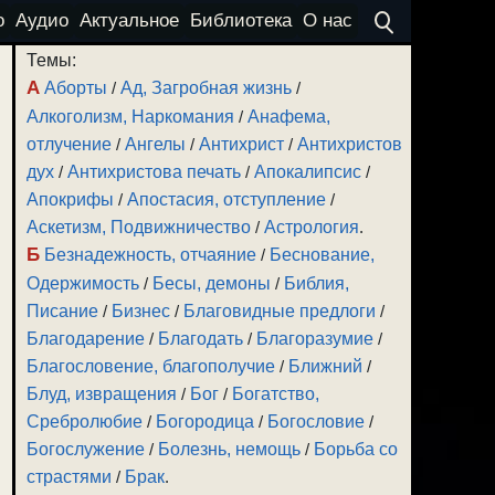
о
Аудио
Актуальное
Библиотека
О нас
Темы:
А
Аборты
/
Ад, Загробная жизнь
/
Алкоголизм, Наркомания
/
Анафема,
отлучение
/
Ангелы
/
Антихрист
/
Антихристов
дух
/
Антихристова печать
/
Апокалипсис
/
Апокрифы
/
Апостасия, отступление
/
Аскетизм, Подвижничество
/
Астрология
.
Б
Безнадежность, отчаяние
/
Беснование,
Одержимость
/
Бесы, демоны
/
Библия,
Писание
/
Бизнес
/
Благовидные предлоги
/
Благодарение
/
Благодать
/
Благоразумие
/
Благословение, благополучие
/
Ближний
/
Блуд, извращения
/
Бог
/
Богатство,
Сребролюбие
/
Богородица
/
Богословие
/
Богослужение
/
Болезнь, немощь
/
Борьба со
страстями
/
Брак
.