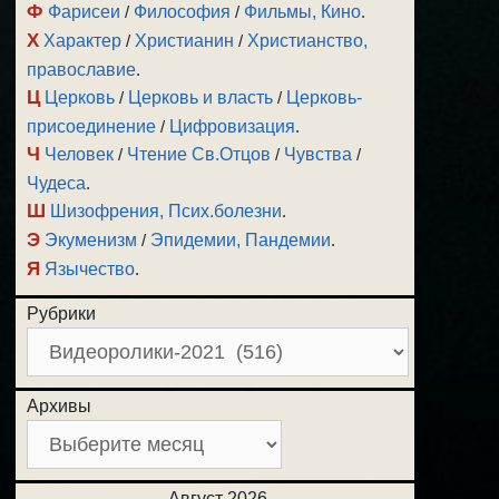
Ф
Фарисеи
/
Философия
/
Фильмы, Кино
.
Х
Характер
/
Христианин
/
Христианство,
православие
.
Ц
Церковь
/
Церковь и власть
/
Церковь-
присоединение
/
Цифровизация
.
Ч
Человек
/
Чтение Св.Отцов
/
Чувства
/
Чудеса
.
Ш
Шизофрения, Псих.болезни
.
Э
Экуменизм
/
Эпидемии, Пандемии
.
Я
Язычество
.
Рубрики
Архивы
Август 2026