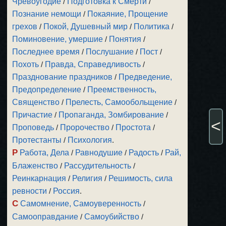
Чревоугодие
/
Подготовка к Смерти
/
Познание немощи
/
Покаяние, Прощение
грехов
/
Покой, Душевный мир
/
Политика
/
Поминовение, умершие
/
Понятия
/
Последнее время
/
Послушание
/
Пост
/
Похоть
/
Правда, Справедливость
/
Празднование праздников
/
Предведение,
Предопределение
/
Преемственность,
Священство
/
Прелесть, Самообольщение
/
Причастие
/
Пропаганда, Зомбирование
/
<
Проповедь
/
Пророчество
/
Простота
/
Протестанты
/
Психология
.
Р
Работа, Дела
/
Равнодушие
/
Радость
/
Рай,
Блаженство
/
Рассудительность
/
Реинкарнация
/
Религия
/
Решимость, сила
ревности
/
Россия
.
С
Самомнение, Самоуверенность
/
Самооправдание
/
Самоубийство
/