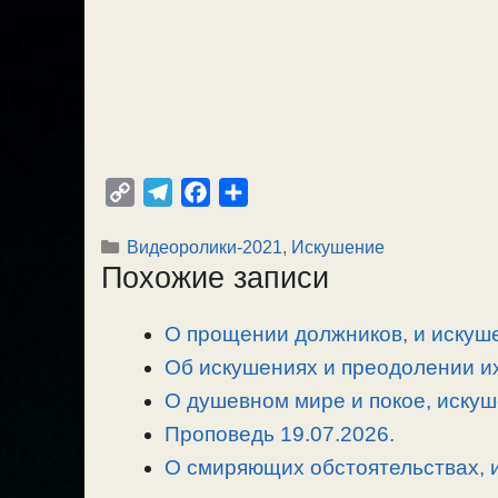
C
T
F
О
o
e
a
т
Рубрики
Видеоролики-2021
,
Искушение
p
l
c
п
Похожие записи
y
e
e
р
L
g
b
а
О прощении должников, и искуше
i
r
o
в
n
Об искушениях и преодолении их
a
o
и
k
m
k
т
О душевном мире и покое, искуш
ь
Проповедь 19.07.2026.
О смиряющих обстоятельствах, и