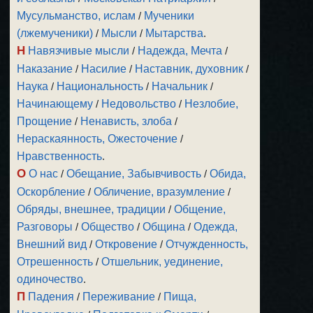
Мусульманство, ислам
/
Мученики
(лжемученики)
/
Мысли
/
Мытарства
.
Н
Навязчивые мысли
/
Надежда, Мечта
/
Наказание
/
Насилие
/
Наставник, духовник
/
Наука
/
Национальность
/
Начальник
/
Начинающему
/
Недовольство
/
Незлобие,
Прощение
/
Ненависть, злоба
/
Нераскаянность, Ожесточение
/
Нравственность
.
О
О нас
/
Обещание, Забывчивость
/
Обида,
Оскорбление
/
Обличение, вразумление
/
Обряды, внешнее, традиции
/
Общение,
Разговоры
/
Общество
/
Община
/
Одежда,
Внешний вид
/
Откровение
/
Отчужденность,
Отрешенность
/
Отшельник, уединение,
одиночество
.
П
Падения
/
Переживание
/
Пища,