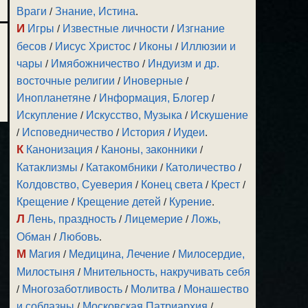
Враги
/
Знание, Истина
.
И
Игры
/
Известные личности
/
Изгнание
бесов
/
Иисус Христос
/
Иконы
/
Иллюзии и
чары
/
Имябожничество
/
Индуизм и др.
восточные религии
/
Иноверные
/
Инопланетяне
/
Информация, Блогер
/
Искупление
/
Искусство, Музыка
/
Искушение
/
Исповедничество
/
История
/
Иудеи
.
К
Канонизация
/
Каноны, законники
/
Катаклизмы
/
Катакомбники
/
Католичество
/
Колдовство, Суеверия
/
Конец света
/
Крест
/
Крещение
/
Крещение детей
/
Курение
.
Л
Лень, праздность
/
Лицемерие
/
Ложь,
Обман
/
Любовь
.
М
Магия
/
Медицина, Лечение
/
Милосердие,
Милостыня
/
Мнительность, накручивать себя
/
Многозаботливость
/
Молитва
/
Монашество
и соблазны
/
Московская Патриархия
/