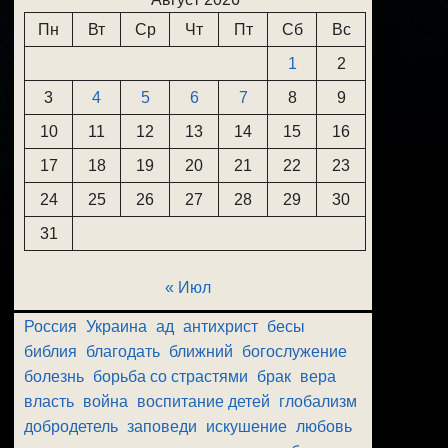
Пн
Вт
Ср
Чт
Пт
Сб
Вс
1
2
3
4
5
6
7
8
9
10
11
12
13
14
15
16
17
18
19
20
21
22
23
24
25
26
27
28
29
30
31
« Июл
Россия
Украина
ад
антихрист
бесы
библия
благодать
ближний
богослужение
болезнь
борьба со страстями
брак
вера
власть
война
воспитание детей
глобализм
добродетель
заповеди
искушение
любовь