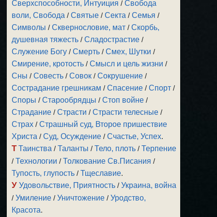
Сверхспособности, Интуиция
/
Свобода
воли, Свобода
/
Святые
/
Секта
/
Семья
/
Символы
/
Сквернословие, мат
/
Скорбь,
душевная тяжесть
/
Сладострастие
/
Служение Богу
/
Смерть
/
Смех, Шутки
/
Смирение, кротость
/
Смысл и цель жизни
/
Сны
/
Совесть
/
Совок
/
Сокрушение
/
Сострадание грешникам
/
Спасение
/
Спорт
/
Споры
/
Старообрядцы
/
Стоп войне
/
Страдание
/
Страсти
/
Страсти телесные
/
Страх
/
Страшный суд, Второе пришествие
Христа
/
Суд, Осуждение
/
Счастье, Успех
.
Т
Таинства
/
Таланты
/
Тело, плоть
/
Терпение
/
Технологии
/
Толкование Св.Писания
/
Тупость, глупость
/
Тщеславие
.
У
Удовольствие, Приятность
/
Украина, война
/
Умиление
/
Уничтожение
/
Уродство,
Красота
.