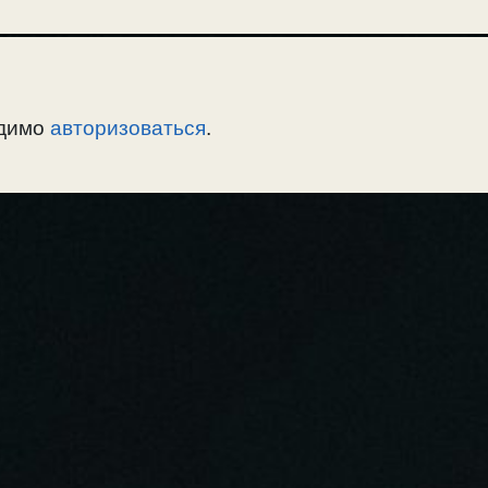
одимо
авторизоваться
.