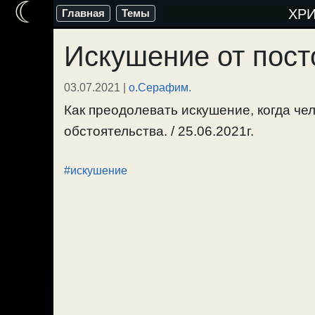
☾
Перейти
ХР
Главная
Темы
к
Искушение от пос
содержимому
03.07.2021
|
о.Серафим.
Как преодолевать искушение, когда че
обстоятельства. / 25.06.2021г.
#искушение