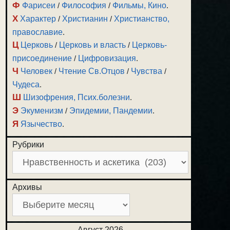
Ф
Фарисеи
/
Философия
/
Фильмы, Кино
.
Х
Характер
/
Христианин
/
Христианство,
православие
.
Ц
Церковь
/
Церковь и власть
/
Церковь-
присоединение
/
Цифровизация
.
Ч
Человек
/
Чтение Св.Отцов
/
Чувства
/
Чудеса
.
Ш
Шизофрения, Псих.болезни
.
Э
Экуменизм
/
Эпидемии, Пандемии
.
Я
Язычество
.
Рубрики
Архивы
Август 2026