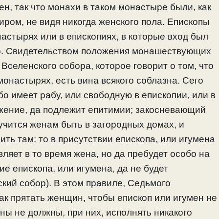
н, так что монахи в таком монастыре были, как
миром, не видя никогда женского пола. Епископы
астырях или в епископиях, в которые вход был
ло. Свидетельством положения монашествующих
Вселенского собора, которое говорит о том, что
монастырях, есть вина всякого соблазна. Сего
бо имеет рабу, или свободную в епископии, или в
ужение, да подлежит епитимии; закосневающий
лучится женам быть в загородных домах, и
ить там: то в присутствии епископа, или игумена
ляет в то время жена, но да пребудет особо на
е епископа, или игумена, да не будет
кий собор). В этом правиле, Седьмого
как прятать женщин, чтобы епископ или игумен не
ны не должны, при них, исполнять никакого