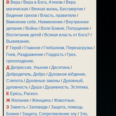
В
Вера
/
Вера в Бога, Атеизм
/
Вера
магическая
/
Вечная жизнь, Бессмертие
/
Видение грехов
/
Власть, правители
/
Вменение себе, Невменение
/
Внутреннее
делание
/
Война
/
Воля Божия, Попущение
/
Воспитание детей
/
Всякая власть от Бога?
/
Выживание
.
Г
Герой
/
Главное
/
Глобализм, Перезагрузка
/
Гнев, Раздражение
/
Гордость
/
Грех,
грехопадение
.
Д
Депрессия, Уныние
/
Десятина
/
Добродетель, Добро
/
Духовное вИдение,
Слепота
/
Духовные законы
/
Духовный,
духовность
/
Душа
/
Душевность, Эстетика
.
Е
Ересь, Раскол
.
Ж
Желание
/
Женщина
/
Животные
.
З
Зависть
/
Заповеди
/
Защита, помощь
Божия
/
Защита, Сопротивление злу
/
Зло,