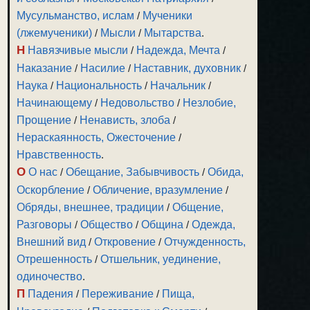
Мусульманство, ислам
/
Мученики
(лжемученики)
/
Мысли
/
Мытарства
.
Н
Навязчивые мысли
/
Надежда, Мечта
/
Наказание
/
Насилие
/
Наставник, духовник
/
Наука
/
Национальность
/
Начальник
/
Начинающему
/
Недовольство
/
Незлобие,
Прощение
/
Ненависть, злоба
/
Нераскаянность, Ожесточение
/
Нравственность
.
О
О нас
/
Обещание, Забывчивость
/
Обида,
Оскорбление
/
Обличение, вразумление
/
Обряды, внешнее, традиции
/
Общение,
Разговоры
/
Общество
/
Община
/
Одежда,
Внешний вид
/
Откровение
/
Отчужденность,
Отрешенность
/
Отшельник, уединение,
одиночество
.
П
Падения
/
Переживание
/
Пища,