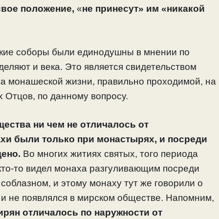
свое положение,
«
не принесут» им «никакой
ские соборы были единодушны в мнении по
деляют и века. Это является свидетельством
ыта монашеской жизни, правильно проходимой, на
х Отцов, по данному вопросу.
щества ни чем не отличалось от
хи были только при монастырях, и посреди
ено.
Во многих житиях святых, того периода
 кто-то видел монаха разгуливающим посреди
х соблазном, и этому монаху тут же говорили о
 и не появлялся в мирском обществе. Напомним,
ирян отличалось по наружности от