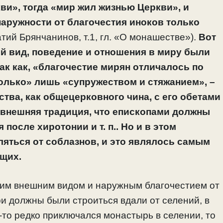
ви», тогда «мир жил жизнью Церкви», и
наружности от благочестия иноков только
атий Брянчанинов, т.1, гл. «О монашестве»).
Вот
ий вид, поведение и отношения в миру были
так как, «благочестие мирян отличалось по
только» лишь «супружеством и стяжанием», –
тва, как общецерковного чина, с его обетами
 внешняя традиция, что епископами должны
после хиротонии и т. п.. Но и в этом
яться от соблазнов, и это являлось самым
щих.
оим внешним видом и наружным благочестием от
и должны были строиться вдали от селений, в
де-то редко приключался монастырь в селении, то