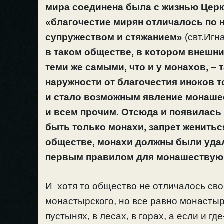
мира соединена была с жизнью Церк
«благочестие мирян отличалось по 
супружеством и стяжанием»
(свт.Игн
в таком обществе, в котором внешн
теми же самыми, что и у монахов, – 
наружности от благочестия иноков 
и стало возможным явление монашес
и всем прочим. Отсюда и появилась
быть только монахи, запрет жениться 
обществе, монахи должны были удал
первым правилом для монашествую
И хотя то общество не отличалось св
монастырского, но все равно монастыр
пустынях, в лесах, в горах, а если и г