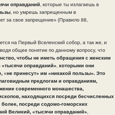
сячи оправданий
, которые ты излагаешь в
льзы
, но умрешь запрещенным в
ет за свое запрещение» (Правило 88,
ется на Первый Вселенский собор, а так же, и
иводя общее понятие по данному вопросу, что
инство, чтобы не иметь обращения с женским
то «тысячи оправданий»
,
которыми они
,
«
не принесут» им «никакой пользы».
Это
благовидным предлогам и оправданиям,
жение современного монашества,
скопов, находящихся посреди бесчисленных
м более, посреди содомо-гоморских
илий Великий, «тысячи оправданий»
,