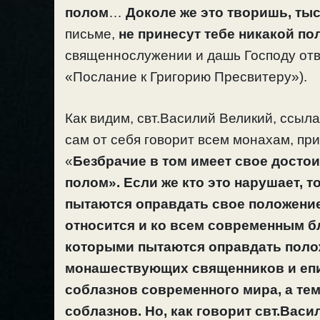
полом
…
Доколе же это творишь, ты
письме,
не принесут тебе никакой по
священнослужении и дашь Господу отв
«Послание к Григорию Пресвитеру»).
Как видим, свт.Василий Великий, ссыла
сам от себя говорит всем монахам, пр
«
Безбрачие в том имеет свое досто
полом». Если же кто это нарушает, 
пытаются оправдать свое положение
относится и ко всем современным 
которыми пытаются оправдать поло
монашествующих священников и епи
соблазнов современного мира, а те
соблазнов. Но, как говорит свт.Вас