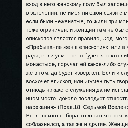
вход в него женскому полу был запреще
в заточении, не имея никакой связи с 
если были неженатые, то жили при мон
тоже ограничен, и женщин там не бы
епископов является правило, Седьмого 
«Пребывание жен в епископиях, или в 
ради, если усмотрено будет, что кто-ли
монастыре, поручая ей какое-либо сл
же в том, да будет извержен. Если и с
восхочет епископ, или игумен путь твор
отнюдь никакого служения да не исправ
ином месте, доколе последует отшестви
нарекания» (Прав.18, Седьмой Вселенс
Вселенского собора, говорится о том, 
соблазнился, а так же и другие. Женщи