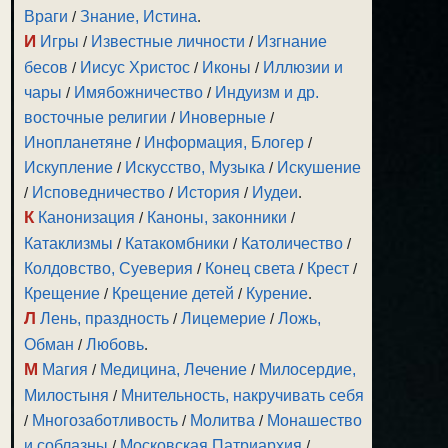
Враги
/
Знание, Истина
.
И
Игры
/
Известные личности
/
Изгнание
бесов
/
Иисус Христос
/
Иконы
/
Иллюзии и
чары
/
Имябожничество
/
Индуизм и др.
восточные религии
/
Иноверные
/
Инопланетяне
/
Информация, Блогер
/
Искупление
/
Искусство, Музыка
/
Искушение
/
Исповедничество
/
История
/
Иудеи
.
К
Канонизация
/
Каноны, законники
/
Катаклизмы
/
Катакомбники
/
Католичество
/
Колдовство, Суеверия
/
Конец света
/
Крест
/
Крещение
/
Крещение детей
/
Курение
.
Л
Лень, праздность
/
Лицемерие
/
Ложь,
Обман
/
Любовь
.
М
Магия
/
Медицина, Лечение
/
Милосердие,
Милостыня
/
Мнительность, накручивать себя
/
Многозаботливость
/
Молитва
/
Монашество
и соблазны
/
Московская Патриархия
/