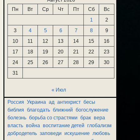
Пн
Вт
Ср
Чт
Пт
Сб
Вс
1
2
3
4
5
6
7
8
9
10
11
12
13
14
15
16
17
18
19
20
21
22
23
24
25
26
27
28
29
30
31
« Июл
Россия
Украина
ад
антихрист
бесы
библия
благодать
ближний
богослужение
болезнь
борьба со страстями
брак
вера
власть
война
воспитание детей
глобализм
добродетель
заповеди
искушение
любовь