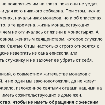
не появляться им на глаза, пока они не уедут.
ни для кого никакого соблазна. При этом, нужно
уменах, начальниках монахов, но и об епископах.
 что, в те времена, жизнь монашествующих
ни чем не отличалась от жизни в монастырях. А
новном, женатым священством, которое служило
 же Святые Отцы настолько строго относятся к
даже извергать из сана епископа или
ь служанку и не захочет ее убрать от себя.
еликий, о совместном жительстве монахов с
, и не одни мы законоположили, да не живут
равило, изложенное святыми отцами нашими на
 иметь сожительствующих в доме жен.
ство, чтобы не иметь обращения с женским