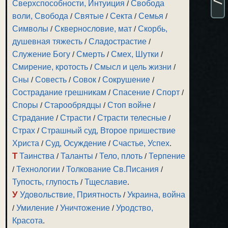
Сверхспособности, Интуиция
/
Свобода
воли, Свобода
/
Святые
/
Секта
/
Семья
/
Символы
/
Сквернословие, мат
/
Скорбь,
душевная тяжесть
/
Сладострастие
/
Служение Богу
/
Смерть
/
Смех, Шутки
/
Смирение, кротость
/
Смысл и цель жизни
/
Сны
/
Совесть
/
Совок
/
Сокрушение
/
Сострадание грешникам
/
Спасение
/
Спорт
/
Споры
/
Старообрядцы
/
Стоп войне
/
Страдание
/
Страсти
/
Страсти телесные
/
Страх
/
Страшный суд, Второе пришествие
Христа
/
Суд, Осуждение
/
Счастье, Успех
.
Т
Таинства
/
Таланты
/
Тело, плоть
/
Терпение
/
Технологии
/
Толкование Св.Писания
/
Тупость, глупость
/
Тщеславие
.
У
Удовольствие, Приятность
/
Украина, война
/
Умиление
/
Уничтожение
/
Уродство,
Красота
.