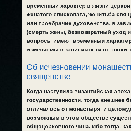
временный характер в жизни церкви
женатого епископата, женитьба свя
или троебрачие духовенства, в зав
(смерть жены, безвозвратный уход и
вопросы имеют временный характер 
изменяемы в зависимости от эпохи, 
Об исчезновении монашеств
священстве
Когда наступила византийская эпоха
государственности, тогда внешнее б
отличалось от монастыря, и целомуд
возможным в этом обществе сущест
общецерковного чина. Ибо тогда, ка