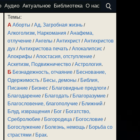
о
Аудио
Актуальное
Библиотека
О нас
Темы:
А
Аборты
/
Ад, Загробная жизнь
/
Алкоголизм, Наркомания
/
Анафема,
отлучение
/
Ангелы
/
Антихрист
/
Антихристов
дух
/
Антихристова печать
/
Апокалипсис
/
Апокрифы
/
Апостасия, отступление
/
Аскетизм, Подвижничество
/
Астрология
.
Б
Безнадежность, отчаяние
/
Беснование,
Одержимость
/
Бесы, демоны
/
Библия,
Писание
/
Бизнес
/
Благовидные предлоги
/
Благодарение
/
Благодать
/
Благоразумие
/
Благословение, благополучие
/
Ближний
/
Блуд, извращения
/
Бог
/
Богатство,
Сребролюбие
/
Богородица
/
Богословие
/
Богослужение
/
Болезнь, немощь
/
Борьба со
страстями
/
Брак
.