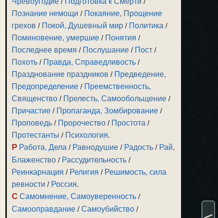
Чревоугодие
/
Подготовка к Смерти
/
Познание немощи
/
Покаяние, Прощение
грехов
/
Покой, Душевный мир
/
Политика
/
Поминовение, умершие
/
Понятия
/
Последнее время
/
Послушание
/
Пост
/
Похоть
/
Правда, Справедливость
/
Празднование праздников
/
Предведение,
Предопределение
/
Преемственность,
Священство
/
Прелесть, Самообольщение
/
Причастие
/
Пропаганда, Зомбирование
/
Проповедь
/
Пророчество
/
Простота
/
Протестанты
/
Психология
.
Р
Работа, Дела
/
Равнодушие
/
Радость
/
Рай,
Блаженство
/
Рассудительность
/
Реинкарнация
/
Религия
/
Решимость, сила
ревности
/
Россия
.
С
Самомнение, Самоуверенность
/
Самооправдание
/
Самоубийство
/
<