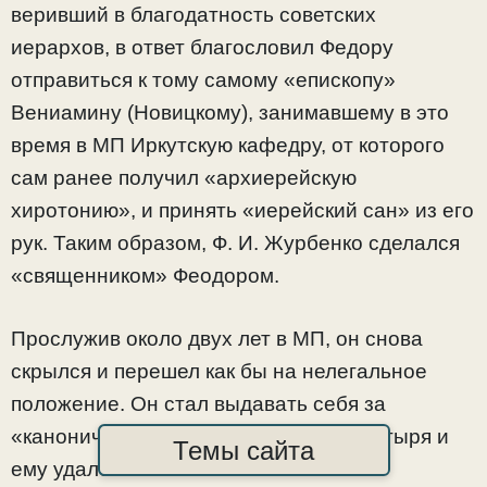
веривший в благодатность советских
иерархов, в ответ благословил Федору
отправиться к тому самому «епископу»
Вениамину (Новицкому), занимавшему в это
время в МП Иркутскую кафедру, от которого
сам ранее получил «архиерейскую
хиротонию», и принять «иерейский сан» из его
рук. Таким образом, Ф. И. Журбенко сделался
«священником» Феодором.
Прослужив около двух лет в МП, он снова
скрылся и перешел как бы на нелегальное
положение. Он стал выдавать себя за
«канонического», «катакомбного» пастыря и
Темы сайта
ему удалось обольстить и ввести в