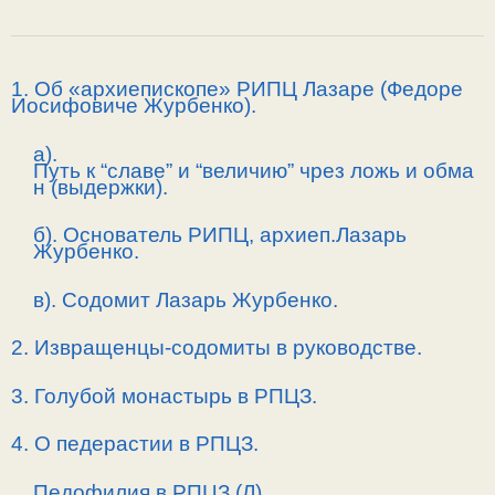
1. Об «архиепископе» РИПЦ Лазаре (Федоре
Иосифовиче Журбенко).
а).
Путь к “славе” и “величию” чрез ложь и обма
н (выдержки).
б). Основатель РИПЦ, архиеп.Лазарь
Журбенко.
в). Содомит Лазарь Журбенко.
2. Извращенцы-содомиты в руководстве.
3. Голубой монастырь в РПЦЗ.
4. О педерастии в РПЦЗ.
Педофилия в РПЦЗ (Л)