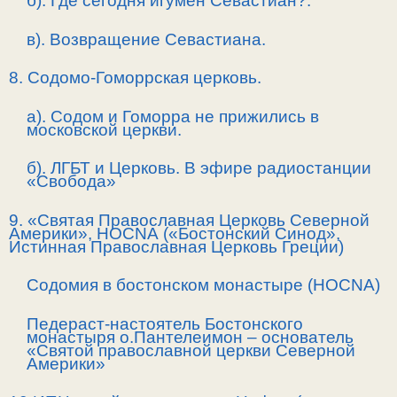
б). Где сегодня игумен Севастиан?.
в). Возвращение Севастиана.
8. Содомо-Гоморрская церковь.
а). Содом и Гоморра не прижились в
московской церкви.
б). ЛГБТ и Церковь. В эфире радиостанции
«Свобода»
9. «Святая Православная Церковь Северной
Америки»,
HOCNA
(«Бостонский Синод»,
Истинная Православная Церковь Греции)
Содомия в бостонском монастыре (
HOCNA
)
Педераст-настоятель Бостонского
монастыря о.Пантелеимон – основатель
«Святой православной церкви Северной
Америки»