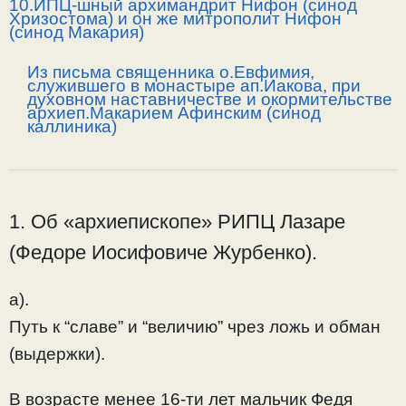
10.ИПЦ-шный архимандрит Нифон (синод
Хризостома) и он же митрополит Нифон
(синод Макария)
Из письма священника о.Евфимия,
служившего в монастыре ап.Иакова, при
духовном наставничестве и окормительстве
архиеп.Макарием Афинским (синод
каллиника)
1. Об «архиепископе» РИПЦ Лазаре
(Федоре Иосифовиче Журбенко).
а).
Путь к “славе” и “величию” чрез ложь и обман
(выдержки).
В возрасте менее 16-ти лет мальчик Федя