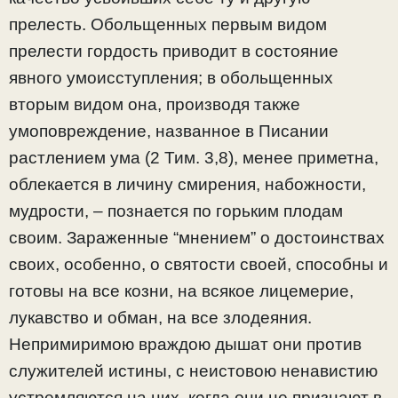
прелесть. Обольщенных первым видом
прелести гордость приводит в состояние
явного умоисступления; в обольщенных
вторым видом она, производя также
умоповреждение, названное в Писании
растлением ума (2 Тим. 3,8), менее приметна,
облекается в личину смирения, набожности,
мудрости, – познается по горьким плодам
своим. Зараженные “мнением” о достоинствах
своих, особенно, о святости своей, способны и
готовы на все козни, на всякое лицемерие,
лукавство и обман, на все злодеяния.
Непримиримою враждою дышат они против
служителей истины, с неистовою ненавистию
устремляются на них, когда они не признают в