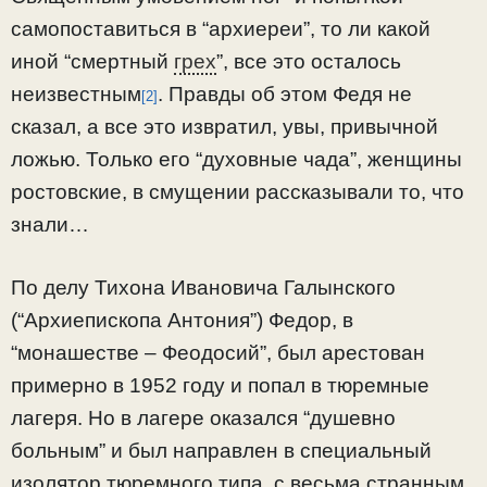
самопоставиться в “архиереи”, то ли какой
иной “смертный
грех
”, все это осталось
неизвестным
. Правды об этом Федя не
[2]
сказал, а все это извратил, увы, привычной
ложью. Только его “духовные чада”, женщины
ростовские, в смущении рассказывали то, что
знали…
По делу Тихона Ивановича Галынского
(“Архиепископа Антония”) Федор, в
“монашестве – Феодосий”, был арестован
примерно в 1952 году и попал в тюремные
лагеря. Но в лагере оказался “душевно
больным” и был направлен в специальный
изолятор тюремного типа, с весьма странным,