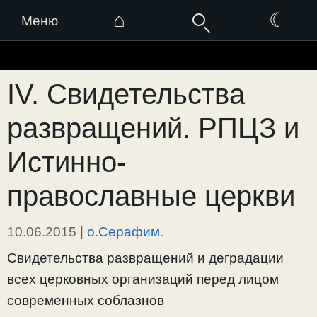
⌂
☾
Меню
Перейти
к
IV. Свидетельства
содержимому
развращений. РПЦЗ и
Истинно-
православные церкви
10.06.2015
|
о.Серафим.
Свидетельства развращений и деградации
всех церковных организаций перед лицом
современных соблазнов