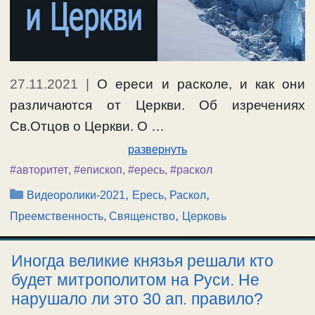
27.11.2021
|
О ереси и расколе, и как они
различаются от Церкви. Об изречениях
Св.Отцов о Церкви. О …
развернуть
#авторитет
,
#епископ
,
#ересь
,
#раскол
Рубрики
,
,
Видеоролики-2021
Ересь, Раскол
,
Преемственность, Священство
Церковь
Иногда великие князья решали кто
будет митрополитом на Руси. Не
нарушало ли это 30 ап. правило?