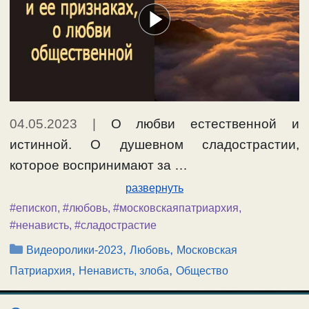
04.05.2023
|
О любви естественной и
истинной. О душевном сладострастии,
которое воспринимают за …
развернуть
#епископ
,
#любовь
,
#московскаяпатриархия
,
#ненависть
,
#сладострастие
Рубрики
,
,
Видеоролики-2023
Любовь
Московская
,
,
Патриархия
Ненависть, злоба
Общество