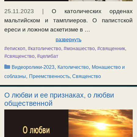
25.11.2023
|
О католических орденах
мальтийском и тамплиеров. О папистской
ереси и ложном аскетизме в …
развернуть
#епископ
,
#католичество
,
#монашество
,
#священник
,
#священство
,
#целибат
Рубрики
,
,
Видеоролики-2023
Католичество
Монашество и
,
соблазны
Преемственность, Священство
О любви и ее признаках, о любви
общественной