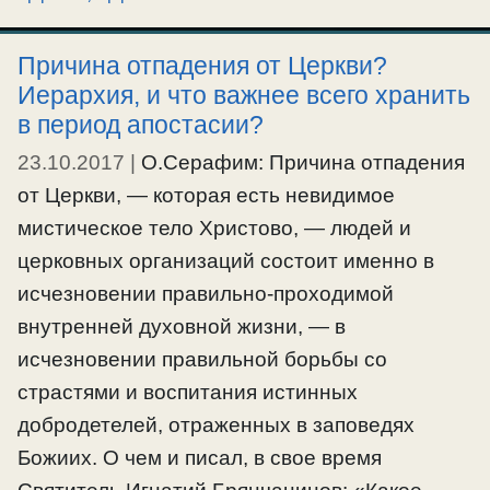
Совесть и лукавая совесть. О преодолении
искушений и смирении. Возможность
Причина отпадения от Церкви?
спасения для всех законом совести и
Иерархия, и что важнее всего хранить
погибельность общего пути лжецерквей.
в период апостасии?
Отличия истинной Церкви от лжецеркви.
23.10.2017
|
О.Серафим: Причина отпадения
от Церкви, — которая есть невидимое
#воляБожия
,
#гордость
,
#догматы
,
#епископ
,
#истина
,
#каноны
,
#самомнение
,
#самость
,
#сергианскаяересь
,
мистическое тело Христово, — людей и
#смирение
,
#соборность
,
#совесть
,
#спасение
,
церковных организаций состоит именно в
#церковь
исчезновении правильно-проходимой
внутренней духовной жизни, — в
исчезновении правильной борьбы со
страстями и воспитания истинных
добродетелей, отраженных в заповедях
Божиих. О чем и писал, в свое время