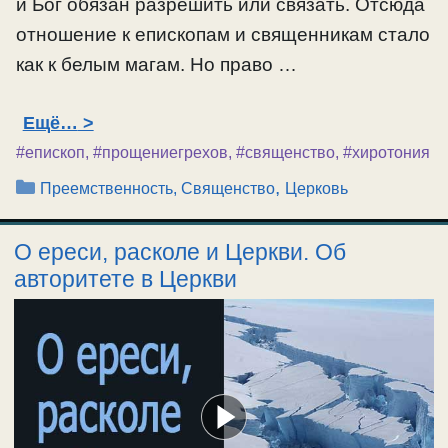
и Бог обязан разрешить или связать. Отсюда
отношение к епископам и священникам стало
как к белым магам. Но право …
Ещё…
#епископ
,
#прощениегрехов
,
#священство
,
#хиротония
Рубрики
,
Преемственность, Священство
Церковь
О ереси, расколе и Церкви. Об
авторитете в Церкви