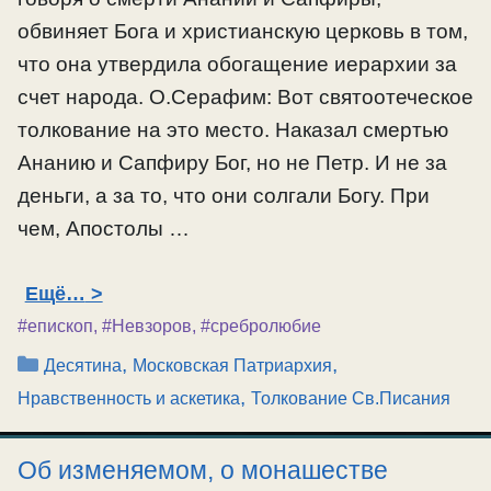
обвиняет Бога и христианскую церковь в том,
что она утвердила обогащение иерархии за
счет народа. О.Серафим: Вот святоотеческое
толкование на это место. Наказал смертью
Ананию и Сапфиру Бог, но не Петр. И не за
деньги, а за то, что они солгали Богу. При
чем, Апостолы …
Ещё…
#епископ
,
#Невзоров
,
#сребролюбие
Рубрики
,
,
Десятина
Московская Патриархия
,
Нравственность и аскетика
Толкование Св.Писания
Об изменяемом, о монашестве