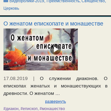
Рубрики
,
,
Видеоролики-2019
Преемственность, Священство
Церковь
О женатом епископате и монашестве
17.08.2019
|
О служении диаконов. О
епископах женатых и монашествующих в
древности. О женатом …
развернуть
#диакон
,
#епископ
,
#монашество