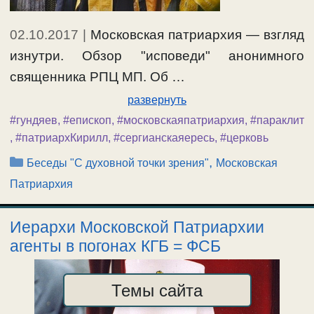
02.10.2017
|
Московская патриархия — взгляд
изнутри. Обзор "исповеди" анонимного
священника РПЦ МП. Об …
развернуть
#гундяев
,
#епископ
,
#московскаяпатриархия
,
#параклит
,
#патриархКирилл
,
#сергианскаяересь
,
#церковь
Рубрики
,
Беседы "С духовной точки зрения"
Московская
Патриархия
Иерархи Московской Патриархии
агенты в погонах КГБ = ФСБ
Темы сайта