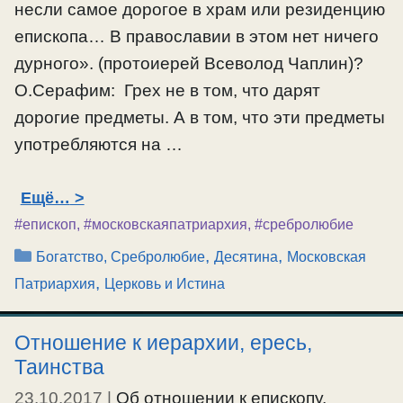
несли самое дорогое в храм или резиденцию
епископа… В православии в этом нет ничего
дурного». (протоиерей Всеволод Чаплин)?
О.Серафим: Грех не в том, что дарят
дорогие предметы. А в том, что эти предметы
употребляются на …
Ещё…
#епископ
,
#московскаяпатриархия
,
#сребролюбие
Рубрики
,
,
Богатство, Сребролюбие
Десятина
Московская
,
Патриархия
Церковь и Истина
Отношение к иерархии, ересь,
Таинства
23.10.2017
|
Об отношении к епископу,