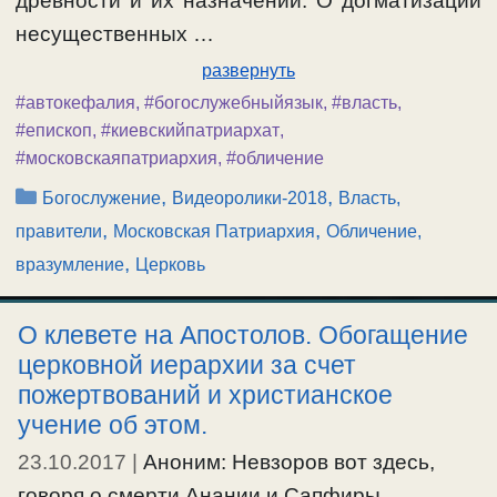
древности и их назначении. О догматизации
несущественных …
развернуть
#автокефалия
,
#богослужебныйязык
,
#власть
,
#епископ
,
#киевскийпатриархат
,
#московскаяпатриархия
,
#обличение
Рубрики
,
,
Богослужение
Видеоролики-2018
Власть,
,
,
правители
Московская Патриархия
Обличение,
,
вразумление
Церковь
О клевете на Апостолов. Обогащение
церковной иерархии за счет
пожертвований и христианское
учение об этом.
23.10.2017
|
Аноним: Невзоров вот здесь,
говоря о смерти Анании и Сапфиры,