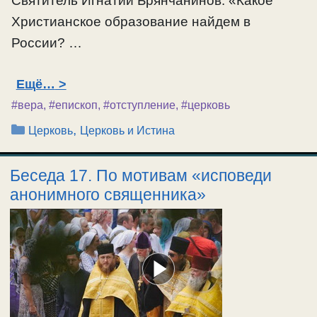
Святитель Игнатий Брянчанинов: «Какое
Христианское образование найдем в
России? …
Ещё…
#вера
,
#епископ
,
#отступление
,
#церковь
Рубрики
,
Церковь
Церковь и Истина
Беседа 17. По мотивам «исповеди
анонимного священника»