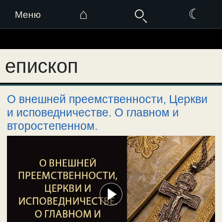
⌂
☾
Меню
Перейти
к
епископ
содержимому
О внешней преемственности, Церкви
и исповедничестве. О главном и
второстепенном.