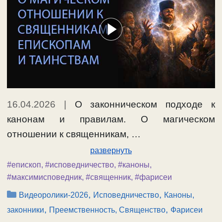
16.04.2026
|
О законническом подходе к
канонам и правилам. О магическом
отношении к священникам, …
развернуть
#епископ
,
#исповедничество
,
#каноны
,
#максимисповедник
,
#священник
,
#фарисеи
Рубрики
,
,
Видеоролики-2026
Исповедничество
Каноны,
,
,
законники
Преемственность, Священство
Фарисеи