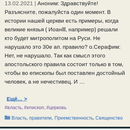
13.02.2021
|
Аноним: Здравствуйте!
Разъясните, пожалуйста один момент. В
истории нашей церкви есть примеры, когда
великие князья ( Иоанlll, например) решали
кто будет митрополитом на Руси. Не
нарушало это 30е ап. правило? о.Серафим:
Нет, не нарушало. Так как смысл этого
апостольского правила состоит только в том,
чтобы во епископы был поставлен достойный
человек, а не нечестивец. И …
Ещё…
#власть
,
#епископ
,
#церковь
Рубрики
,
Власть, правители
Преемственность, Священство