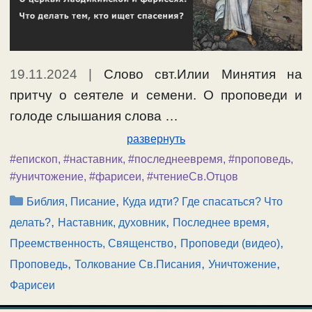
19.11.2024
|
Слово свт.Илии Минятия на
притчу о сеятеле и семени. О проповеди и
голоде слышания слова …
развернуть
#епископ
,
#наставник
,
#последнеевремя
,
#проповедь
,
#уничтожение
,
#фарисеи
,
#чтениеСв.Отцов
Рубрики
,
Библия, Писание
Куда идти? Где спасаться? Что
,
,
,
делать?
Наставник, духовник
Последнее время
,
,
Преемственность, Священство
Проповеди (видео)
,
,
,
Проповедь
Толкование Св.Писания
Уничтожение
Фарисеи