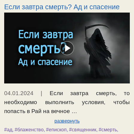
Если завтра смерть? Ад и спасение
04.01.2024
|
Если завтра смерть, то
необходимо выполнить условия, чтобы
попасть в Рай на вечное …
развернуть
#ад
,
#блаженство
,
#епископ
,
#священник
,
#смерть
,