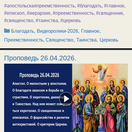
#апостольскаяпреемственность
,
#благодать
,
#главное
,
#епископ
,
#иерархия
,
#преемственность
,
#священник
,
#священство
,
#таинства
,
#церковь
Рубрики
,
,
,
Благодать
Видеоролики-2026
Главное
,
,
Преемственность, Священство
Таинства
Церковь
Проповедь 26.04.2026.