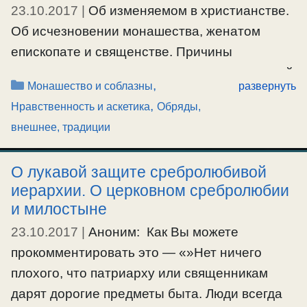
23.10.2017
|
Об изменяемом в христианстве.
Об исчезновении монашества, женатом
епископате и священстве. Причины
догматизации вопросов, носящих временный
Рубрики
,
Монашество и соблазны
развернуть
характер в христианстве. О монашестве
,
Нравственность и аскетика
Обряды,
посреди соблазнов содомо-гоморского мира.
внешнее, традиции
О монашестве в духе антихристовом.
О лукавой защите сребролюбивой
#антихрист
,
#вера
,
#внешнее
,
#догматы
,
#епископ
,
иерархии. О церковном сребролюбии
#лицемерие
,
#монашество
,
#отступление
,
#соблазны
,
и милостыне
#фарисеи
,
#целибат
23.10.2017
|
Аноним: Как Вы можете
прокомментировать это — «»Нет ничего
плохого, что патриарху или священникам
дарят дорогие предметы быта. Люди всегда