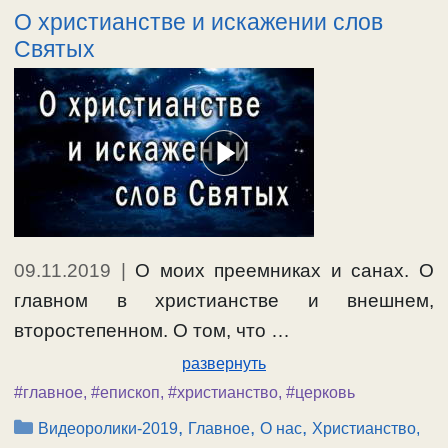
О христианстве и искажении слов
Святых
09.11.2019
|
О моих преемниках и санах. О
главном в христианстве и внешнем,
второстепенном. О том, что …
развернуть
#главное
,
#епископ
,
#христианство
,
#церковь
Рубрики
,
,
,
Видеоролики-2019
Главное
О нас
Христианство,