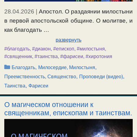
28.04.2026
|
Апостол. О раздаянии милостыни
в первой апостольской общине. О молитве, и
как благодать …
развернуть
#благодать
,
#диакон
,
#епископ
,
#милостыня
,
#священник
,
#таинства
,
#фарисеи
,
#хиротония
Рубрики
,
,
Благодать
Милосердие, Милостыня
,
,
Преемственность, Священство
Проповеди (видео)
,
Таинства
Фарисеи
О магическом отношении к
священникам, епископам и таинствам.