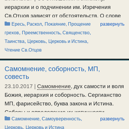
иерархии и о подчинении им. Изречения
Св.Отцов зависят от обстоятельств. О слове
Рубрики
,
"ересь" и внешне-юридическом авторитете. О
Ересь, Раскол
Покаяние, Прощение
развернуть
,
,
власти прощать и разрешать грехи. Об
грехов
Преемственность, Священство
,
,
,
условности действования Таинств и двух
Таинства
Церковь
Церковь и Истина
крайностях. О Таинствах и их совершении,
Чтение Св.Отцов
при благоприятных внешних условиях и
неблагоприятных
Самомнение, соборность, МП,
совесть
#авторитет
,
#епископ
,
#ересь
,
#изреченияСвятых
,
23.10.2017
|
Самомнение
, дух самости и воля
#таинства
Божия, иерархия и соборность. Сергианство
МП, фарисейство, буква закона и Истина.
Соборы и определение их истинности,
Рубрики
,
Самомнение, Самоуверенность
развернуть
Истина и ее критерий.
Догматы
и каноны.
,
Церковь
Церковь и Истина