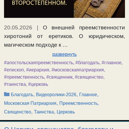
20.05.2026
|
О внешней преемственности
хиротоний от еретиков. О юридическом,
магическом подходе к …
развернуть
#апостольскаяпреемственность
,
#благодать
,
#главное
,
#епископ
,
#иерархия
,
#московскаяпатриархия
,
#преемственность
,
#священник
,
#священство
,
#таинства
,
#церковь
Рубрики
,
,
,
Благодать
Видеоролики-2026
Главное
,
Московская Патриархия
Преемственность,
,
,
Священство
Таинства
Церковь