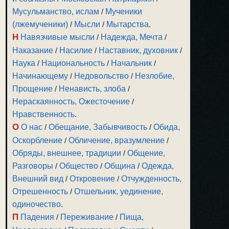
Мусульманство, ислам
/
Мученики
(лжемученики)
/
Мысли
/
Мытарства
.
Н
Навязчивые мысли
/
Надежда, Мечта
/
Наказание
/
Насилие
/
Наставник, духовник
/
Наука
/
Национальность
/
Начальник
/
Начинающему
/
Недовольство
/
Незлобие,
Прощение
/
Ненависть, злоба
/
Нераскаянность, Ожесточение
/
Нравственность
.
О
О нас
/
Обещание, Забывчивость
/
Обида,
Оскорбление
/
Обличение, вразумление
/
Обряды, внешнее, традиции
/
Общение,
Разговоры
/
Общество
/
Община
/
Одежда,
Внешний вид
/
Откровение
/
Отчужденность,
Отрешенность
/
Отшельник, уединение,
одиночество
.
П
Падения
/
Переживание
/
Пища,