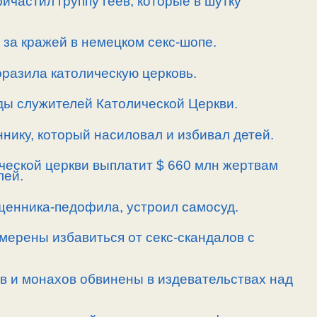
ичастил группу геев, которые в шутку
 за кражей в немецком секс-шопе.
разила католическую церковь.
ды служителей Католической Церкви.
нику, который насиловал и избивал детей.
ческой церкви выплатит $ 660 млн жертвам
лей.
щенника-педофила, устроил самосуд.
мерены избавиться от секс-скандалов с
в и монахов обвинены в издевательствах над