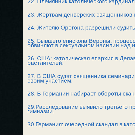
22. Племянник католического кардина
23. Жертвам денверских священников-
24. Жителю Орегона разрешили судить
25. Бывшего епископа Вероны, процесс
обвиняют в сексуальном насилии над
26. США: католическая епархия в Дела
растлителей.
27. В США судят священника семинари
своим участием.
28. В Германии набирает обороты ска
29.Расследование выявило третьего п
гимназии.
30.Германия: очередной скандал в кат