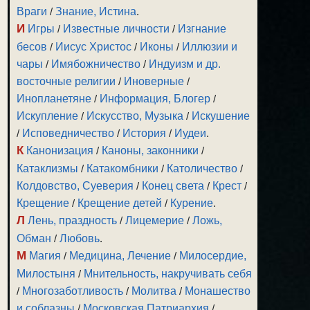
Враги
/
Знание, Истина
.
И
Игры
/
Известные личности
/
Изгнание
бесов
/
Иисус Христос
/
Иконы
/
Иллюзии и
чары
/
Имябожничество
/
Индуизм и др.
восточные религии
/
Иноверные
/
Инопланетяне
/
Информация, Блогер
/
Искупление
/
Искусство, Музыка
/
Искушение
/
Исповедничество
/
История
/
Иудеи
.
К
Канонизация
/
Каноны, законники
/
Катаклизмы
/
Катакомбники
/
Католичество
/
Колдовство, Суеверия
/
Конец света
/
Крест
/
Крещение
/
Крещение детей
/
Курение
.
Л
Лень, праздность
/
Лицемерие
/
Ложь,
Обман
/
Любовь
.
М
Магия
/
Медицина, Лечение
/
Милосердие,
Милостыня
/
Мнительность, накручивать себя
/
Многозаботливость
/
Молитва
/
Монашество
и соблазны
/
Московская Патриархия
/