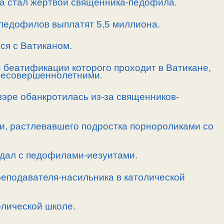
ла стал жертвой священника-педофила.
педофилов выплатят 5,5 миллиона.
ся с Ватиканом.
 беатификации которого проходит в Ватикане,
 несовершеннолетними.
вэре обанкротилась из-за священников-
и, растлевавшего подростка порнороликами со
ндал с педофилами-иезуитами.
реподавателя-насильника в католической
олической школе.