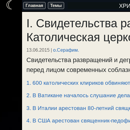
☾
Перейти
ХР
Главная
Темы
к
I. Свидетельства 
содержимому
Католическая церк
13.06.2015
|
о.Серафим.
Свидетельства развращений и дег
перед лицом современных соблаз
1. 600 католических клириков обвиняю
2. В Ватикане началось слушание дел
3. В Италии арестован 80-летний свящ
4. В США арестован священник-педоф