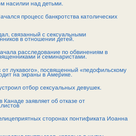
м насилии над детьми.
Начался процесс банкротства католических
дал, связанный с сексуальными
нников в отношении детей.
начала расследование по обвинениям в
вященниками и семинаристами.
 от лукавого», посвященный «педофильскому
одит на экраны в Америке.
устроил отбор сексуальных девушек.
в Канаде заявляет об отказе от
алистов
нелицеприятных сторонах понтификата Иоанна