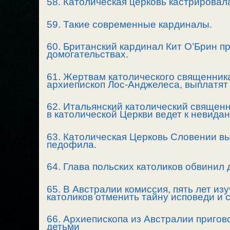
58. Католическая церковь кастрировал
59. Такие современные кардиналы.
60. Британский кардинал Кит О’Брин п
домогательствах.
61. Жертвам католического священник
архиепископ Лос-Анджелеса, выплатят 
62. Итальянский католический священн
в католической Церкви ведет к невида
63. Католическая Церковь Словении в
педофила.
64. Глава польских католиков обвинил
65. В Австралии комиссия, пять лет и
католиков отменить тайну исповеди и
66. Архиепископа из Австралии пригов
детьми