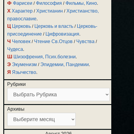
Ф
Фарисеи
/
Философия
/
Фильмы, Кино
.
Х
Характер
/
Христианин
/
Христианство,
православие
.
Ц
Церковь
/
Церковь и власть
/
Церковь-
присоединение
/
Цифровизация
.
Ч
Человек
/
Чтение Св.Отцов
/
Чувства
/
Чудеса
.
Ш
Шизофрения, Псих.болезни
.
Э
Экуменизм
/
Эпидемии, Пандемии
.
Я
Язычество
.
Рубрики
Архивы
Август 2026