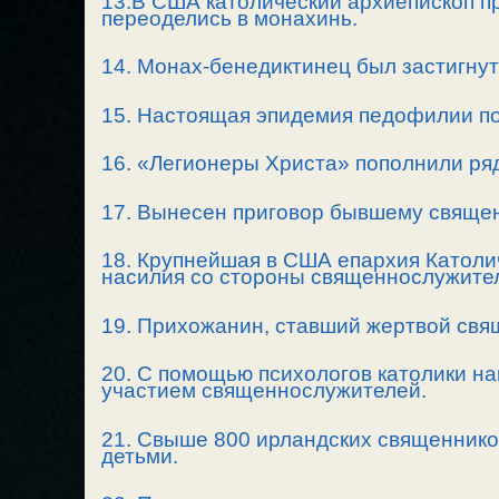
13.В США католический архиепископ пр
переоделись в монахинь.
14. Монах-бенедиктинец был застигнут
15. Настоящая эпидемия педофилии по
16. «Легионеры Христа» пополнили ря
17. Вынесен приговор бывшему священ
18. Крупнейшая в США епархия Католи
насилия со стороны священнослужите
19. Прихожанин, ставший жертвой свя
20. С помощью психологов католики на
участием священнослужителей.
21. Свыше 800 ирландских священнико
детьми.