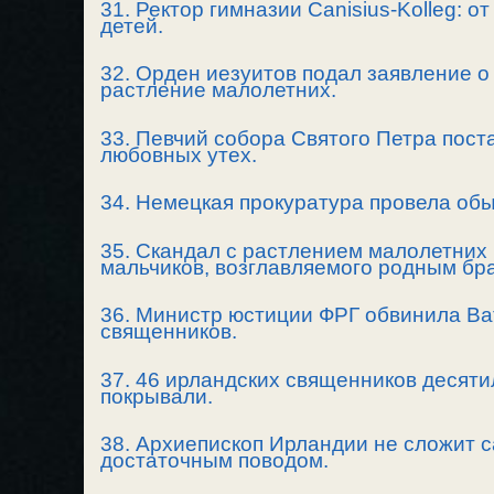
31. Ректор гимназии Canisius-Kolleg: 
детей.
32. Орден иезуитов подал заявление о
растление малолетних.
33. Певчий собора Cвятого Петра пост
любовных утех.
34. Немецкая прокуратура провела обы
35. Скандал с растлением малолетних 
мальчиков, возглавляемого родным бр
36. Министр юстиции ФРГ обвинила Ва
священников.
37. 46 ирландских священников десят
покрывали.
38. Архиепископ Ирландии не сложит сан
достаточным поводом.