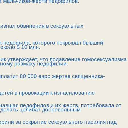
а мальчиков-жертв педофилов.
ризнал обвинения в сексуальных
а-педофила, которого покрывал бывший
около $ 10 млн.
ик утверждает, что подавление гомосексуализма
нному размаху педофилии.
ыплатит 80 000 евро жертве священника-
 детей в провокации к изнасилованию
зучавшая педофилов и их жертв, потребовала от
 сделать целибат добровольным
орили за сокрытие сексуального насилия над