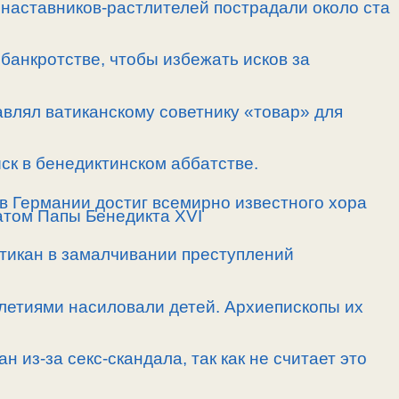
от наставников-растлителей пострадали около ста
 банкротстве, чтобы избежать исков за
авлял ватиканскому советнику «товар» для
ск в бенедиктинском аббатстве.
в Германии достиг всемирно известного хора
атом Папы Бенедикта XVI
тикан в замалчивании преступлений
илетиями насиловали детей. Архиепископы их
 из-за секс-скандала, так как не считает это