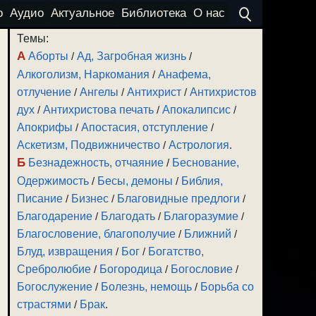
о
Аудио
Актуальное
Библиотека
О нас
Темы:
А
Аборты
/
Ад, Загробная жизнь
/
Алкоголизм, Наркомания
/
Анафема,
отлучение
/
Ангелы
/
Антихрист
/
Антихристов
дух
/
Антихристова печать
/
Апокалипсис
/
Апокрифы
/
Апостасия, отступление
/
Аскетизм, Подвижничество
/
Астрология
.
Б
Безнадежность, отчаяние
/
Беснование,
Одержимость
/
Бесы, демоны
/
Библия,
Писание
/
Бизнес
/
Благовидные предлоги
/
Благодарение
/
Благодать
/
Благоразумие
/
Благословение, благополучие
/
Ближний
/
Блуд, извращения
/
Бог
/
Богатство,
Сребролюбие
/
Богородица
/
Богословие
/
Богослужение
/
Болезнь, немощь
/
Борьба со
страстями
/
Брак
.