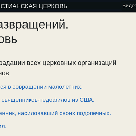
ИСТИАНСКАЯ ЦЕРКОВЬ
Виде
развращений.
овь
радации всех церковных организаций
нов.
тся в совращении малолетних.
а священников-педофилов из США.
енник, насиловавший своих подопечных.
ил.