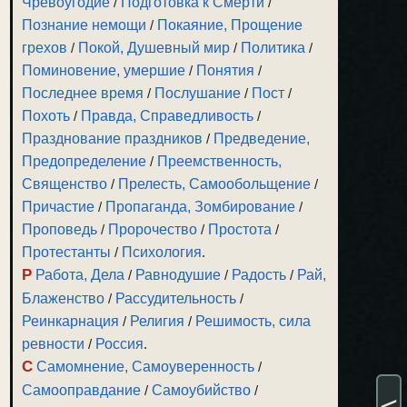
Чревоугодие
/
Подготовка к Смерти
/
Познание немощи
/
Покаяние, Прощение
грехов
/
Покой, Душевный мир
/
Политика
/
Поминовение, умершие
/
Понятия
/
Последнее время
/
Послушание
/
Пост
/
Похоть
/
Правда, Справедливость
/
Празднование праздников
/
Предведение,
Предопределение
/
Преемственность,
Священство
/
Прелесть, Самообольщение
/
Причастие
/
Пропаганда, Зомбирование
/
Проповедь
/
Пророчество
/
Простота
/
Протестанты
/
Психология
.
Р
Работа, Дела
/
Равнодушие
/
Радость
/
Рай,
Блаженство
/
Рассудительность
/
Реинкарнация
/
Религия
/
Решимость, сила
ревности
/
Россия
.
С
Самомнение, Самоуверенность
/
Самооправдание
/
Самоубийство
/
<