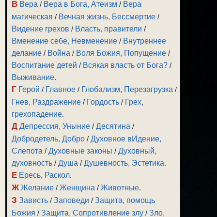
В
Вера
/
Вера в Бога, Атеизм
/
Вера
магическая
/
Вечная жизнь, Бессмертие
/
Видение грехов
/
Власть, правители
/
Вменение себе, Невменение
/
Внутреннее
делание
/
Война
/
Воля Божия, Попущение
/
Воспитание детей
/
Всякая власть от Бога?
/
Выживание
.
Г
Герой
/
Главное
/
Глобализм, Перезагрузка
/
Гнев, Раздражение
/
Гордость
/
Грех,
грехопадение
.
Д
Депрессия, Уныние
/
Десятина
/
Добродетель, Добро
/
Духовное вИдение,
Слепота
/
Духовные законы
/
Духовный,
духовность
/
Душа
/
Душевность, Эстетика
.
Е
Ересь, Раскол
.
Ж
Желание
/
Женщина
/
Животные
.
З
Зависть
/
Заповеди
/
Защита, помощь
Божия
/
Защита, Сопротивление злу
/
Зло,