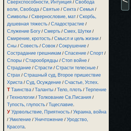
Сверхспособности, Интуиция
/
Свобода
воли, Свобода
/
Святые
/
Секта
/
Семья
/
Символы
/
Сквернословие, мат
/
Скорбь,
душевная тяжесть
/
Сладострастие
/
Служение Богу
/
Смерть
/
Смех, Шутки
/
Смирение, кротость
/
Смысл и цель жизни
/
Сны
/
Совесть
/
Совок
/
Сокрушение
/
Сострадание грешникам
/
Спасение
/
Спорт
/
Споры
/
Старообрядцы
/
Стоп войне
/
Страдание
/
Страсти
/
Страсти телесные
/
Страх
/
Страшный суд, Второе пришествие
Христа
/
Суд, Осуждение
/
Счастье, Успех
.
Т
Таинства
/
Таланты
/
Тело, плоть
/
Терпение
/
Технологии
/
Толкование Св.Писания
/
Тупость, глупость
/
Тщеславие
.
У
Удовольствие, Приятность
/
Украина, война
/
Умиление
/
Уничтожение
/
Уродство,
Красота
.