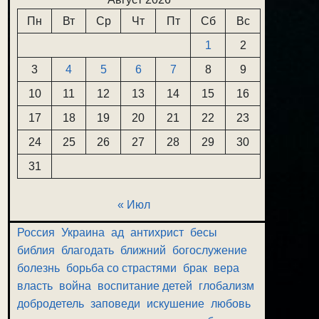
Пн
Вт
Ср
Чт
Пт
Сб
Вс
1
2
3
4
5
6
7
8
9
10
11
12
13
14
15
16
17
18
19
20
21
22
23
24
25
26
27
28
29
30
31
« Июл
Россия
Украина
ад
антихрист
бесы
библия
благодать
ближний
богослужение
болезнь
борьба со страстями
брак
вера
власть
война
воспитание детей
глобализм
добродетель
заповеди
искушение
любовь