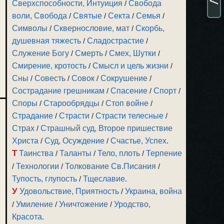
Сверхспособности, Интуиция
/
Свобода
воли, Свобода
/
Святые
/
Секта
/
Семья
/
Символы
/
Сквернословие, мат
/
Скорбь,
душевная тяжесть
/
Сладострастие
/
Служение Богу
/
Смерть
/
Смех, Шутки
/
Смирение, кротость
/
Смысл и цель жизни
/
Сны
/
Совесть
/
Совок
/
Сокрушение
/
Сострадание грешникам
/
Спасение
/
Спорт
/
Споры
/
Старообрядцы
/
Стоп войне
/
Страдание
/
Страсти
/
Страсти телесные
/
Страх
/
Страшный суд, Второе пришествие
Христа
/
Суд, Осуждение
/
Счастье, Успех
.
Т
Таинства
/
Таланты
/
Тело, плоть
/
Терпение
/
Технологии
/
Толкование Св.Писания
/
Тупость, глупость
/
Тщеславие
.
У
Удовольствие, Приятность
/
Украина, война
/
Умиление
/
Уничтожение
/
Уродство,
Красота
.