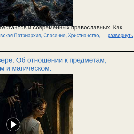
отестантов и современных православных. Как
вская Патриархия
,
Спасение
,
Христианство,
развернуть
й к истинной церкви, с самого начала
ранилось в истинной церкви. Об искажении
тавших на путь лжи. Как может кто-то спастись
ере. Об отношении к предметам,
 церковные организации. О суде Божием по
м и магическом.
оре язычника и современных православных из
ая Патриархия учит бесовским заповедям. О
ия о верующем. Бесы знают все
догматы
, но при
вая вера? О духовном состоянии православных
зации и децентрализации. / 18.07.2026.