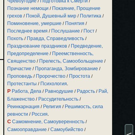
Чревоугодие
/
Подготовка к Смерти
/
Познание немощи
/
Покаяние, Прощение
грехов
/
Покой, Душевный мир
/
Политика
/
Поминовение, умершие
/
Понятия
/
Последнее время
/
Послушание
/
Пост
/
Похоть
/
Правда, Справедливость
/
Празднование праздников
/
Предведение,
Предопределение
/
Преемственность,
Священство
/
Прелесть, Самообольщение
/
Причастие
/
Пропаганда, Зомбирование
/
Проповедь
/
Пророчество
/
Простота
/
Протестанты
/
Психология
.
Р
Работа, Дела
/
Равнодушие
/
Радость
/
Рай,
Блаженство
/
Рассудительность
/
Реинкарнация
/
Религия
/
Решимость, сила
ревности
/
Россия
.
С
Самомнение, Самоуверенность
/
Самооправдание
/
Самоубийство
/
<