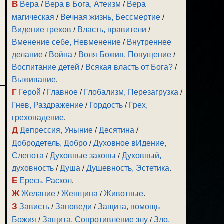
В
Вера
/
Вера в Бога, Атеизм
/
Вера
магическая
/
Вечная жизнь, Бессмертие
/
Видение грехов
/
Власть, правители
/
Вменение себе, Невменение
/
Внутреннее
делание
/
Война
/
Воля Божия, Попущение
/
Воспитание детей
/
Всякая власть от Бога?
/
Выживание
.
Г
Герой
/
Главное
/
Глобализм, Перезагрузка
/
Гнев, Раздражение
/
Гордость
/
Грех,
грехопадение
.
Д
Депрессия, Уныние
/
Десятина
/
Добродетель, Добро
/
Духовное вИдение,
Слепота
/
Духовные законы
/
Духовный,
духовность
/
Душа
/
Душевность, Эстетика
.
Е
Ересь, Раскол
.
Ж
Желание
/
Женщина
/
Животные
.
З
Зависть
/
Заповеди
/
Защита, помощь
Божия
/
Защита, Сопротивление злу
/
Зло,