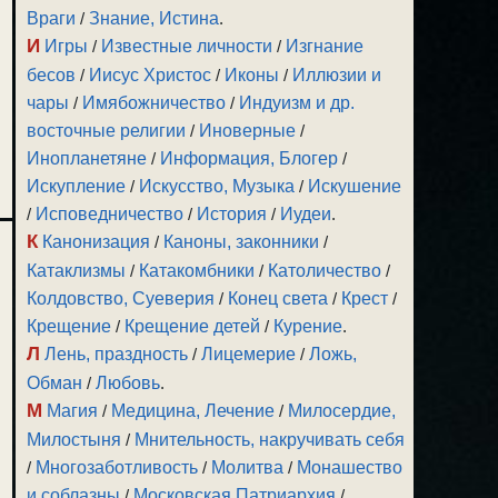
Враги
/
Знание, Истина
.
И
Игры
/
Известные личности
/
Изгнание
бесов
/
Иисус Христос
/
Иконы
/
Иллюзии и
чары
/
Имябожничество
/
Индуизм и др.
восточные религии
/
Иноверные
/
Инопланетяне
/
Информация, Блогер
/
Искупление
/
Искусство, Музыка
/
Искушение
/
Исповедничество
/
История
/
Иудеи
.
К
Канонизация
/
Каноны, законники
/
Катаклизмы
/
Катакомбники
/
Католичество
/
Колдовство, Суеверия
/
Конец света
/
Крест
/
Крещение
/
Крещение детей
/
Курение
.
Л
Лень, праздность
/
Лицемерие
/
Ложь,
Обман
/
Любовь
.
М
Магия
/
Медицина, Лечение
/
Милосердие,
Милостыня
/
Мнительность, накручивать себя
/
Многозаботливость
/
Молитва
/
Монашество
и соблазны
/
Московская Патриархия
/