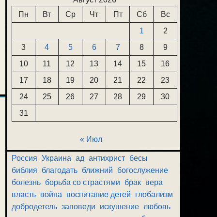
Пн
Вт
Ср
Чт
Пт
Сб
Вс
1
2
3
4
5
6
7
8
9
10
11
12
13
14
15
16
17
18
19
20
21
22
23
24
25
26
27
28
29
30
31
« Июл
Россия
Украина
ад
антихрист
бесы
библия
благодать
ближний
богослужение
болезнь
борьба со страстями
брак
вера
власть
война
воспитание детей
глобализм
добродетель
заповеди
искушение
любовь