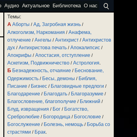
о
Аудио
Актуальное
Библиотека
О нас
Темы:
А
Аборты
/
Ад, Загробная жизнь
/
Алкоголизм, Наркомания
/
Анафема,
отлучение
/
Ангелы
/
Антихрист
/
Антихристов
дух
/
Антихристова печать
/
Апокалипсис
/
Апокрифы
/
Апостасия, отступление
/
Аскетизм, Подвижничество
/
Астрология
.
Б
Безнадежность, отчаяние
/
Беснование,
Одержимость
/
Бесы, демоны
/
Библия,
Писание
/
Бизнес
/
Благовидные предлоги
/
Благодарение
/
Благодать
/
Благоразумие
/
Благословение, благополучие
/
Ближний
/
Блуд, извращения
/
Бог
/
Богатство,
Сребролюбие
/
Богородица
/
Богословие
/
Богослужение
/
Болезнь, немощь
/
Борьба со
страстями
/
Брак
.