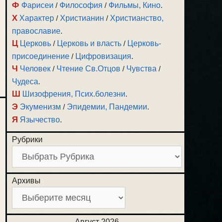
Ф
Фарисеи
/
Философия
/
Фильмы, Кино
.
Х
Характер
/
Христианин
/
Христианство,
православие
.
Ц
Церковь
/
Церковь и власть
/
Церковь-
присоединение
/
Цифровизация
.
Ч
Человек
/
Чтение Св.Отцов
/
Чувства
/
Чудеса
.
Ш
Шизофрения, Псих.болезни
.
Э
Экуменизм
/
Эпидемии, Пандемии
.
Я
Язычество
.
Рубрики
Архивы
Август 2026