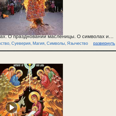
гах. О праздновании масленицы. О символах и
ство, Суеверия
,
Магия
,
Символы
,
Язычество
развернуть
и времен. Символы сами по себе есть ничто. О
ам. Основание магии. О суевериях и приметах.
5.02.2026.