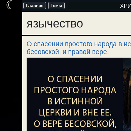
☾
Перейти
ХР
Главная
Темы
к
язычество
содержимому
О спасении простого народа в ис
бесовской, и правой вере.