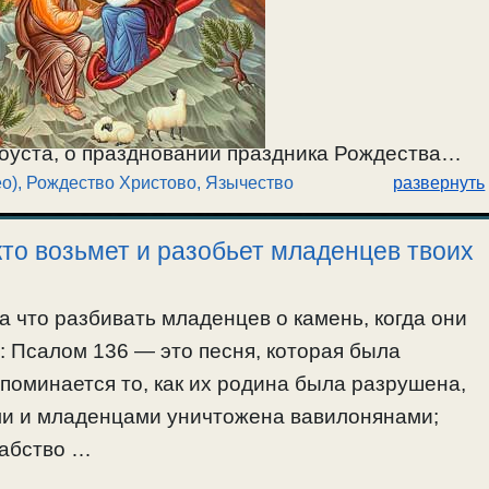
оуста, о праздновании праздника Рождества
о)
,
Рождество Христово
,
Язычество
развернуть
. Доказательства того, что праздник Рождества
 первых веков христианства, а не пришел от
кто возьмет и разобьет младенцев твоих
 душа частица Бога. О язычниках, их богах и
2026.
а что разбивать младенцев о камень, когда они
 Псалом 136 — это песня, которая была
поминается то, как их родина была разрушена,
ми и младенцами уничтожена вавилонянами;
рабство …