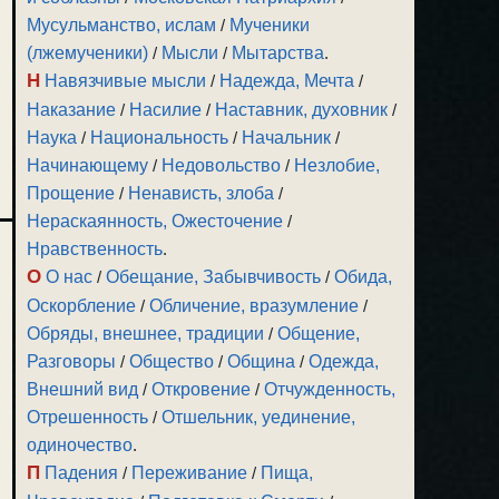
Мусульманство, ислам
/
Мученики
(лжемученики)
/
Мысли
/
Мытарства
.
Н
Навязчивые мысли
/
Надежда, Мечта
/
Наказание
/
Насилие
/
Наставник, духовник
/
Наука
/
Национальность
/
Начальник
/
Начинающему
/
Недовольство
/
Незлобие,
Прощение
/
Ненависть, злоба
/
Нераскаянность, Ожесточение
/
Нравственность
.
О
О нас
/
Обещание, Забывчивость
/
Обида,
Оскорбление
/
Обличение, вразумление
/
Обряды, внешнее, традиции
/
Общение,
Разговоры
/
Общество
/
Община
/
Одежда,
Внешний вид
/
Откровение
/
Отчужденность,
Отрешенность
/
Отшельник, уединение,
одиночество
.
П
Падения
/
Переживание
/
Пища,