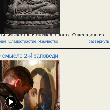
ти, язычестве и сказках о богах. О женщине из
ние
,
Сладострастие
,
Язычество
развернуть
о любви. О душевном сладострастии, чувстве
05.2026.
О смысле 2-й заповеди.