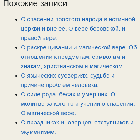
L
g
b
а
Похожие записи
i
r
o
в
n
a
o
и
О спасении простого народа в истинной
k
m
k
т
церкви и вне ее. О вере бесовской, и
ь
правой вере.
О раскрещивании и магической вере. Об
отношении к предметам, символам и
знакам, христианском и магическом.
О языческих суевериях, судьбе и
причине проблем человека.
О силе рода, бесах и умерших. О
молитве за кого-то и учении о спасении.
О магической вере.
О праздниках иноверцев, отступников и
экуменизме.