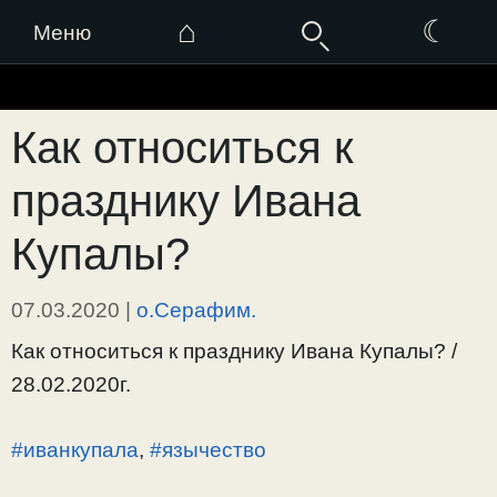
⌂
☾
Меню
Перейти
к
Как относиться к
содержимому
празднику Ивана
Купалы?
07.03.2020
|
о.Серафим.
Как относиться к празднику Ивана Купалы? /
28.02.2020г.
#иванкупала
,
#язычество