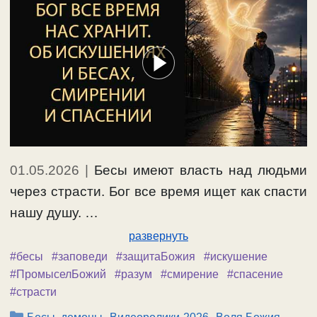
01.05.2026
|
Бесы имеют власть над людьми
через страсти. Бог все время ищет как спасти
нашу душу. …
развернуть
#бесы
#заповеди
#защитаБожия
#искушение
#ПромыселБожий
#разум
#смирение
#спасение
#страсти
Рубрики
,
,