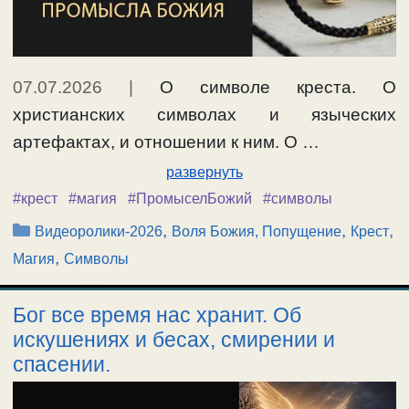
07.07.2026
|
О символе креста. О
христианских символах и языческих
артефактах, и отношении к ним. О …
развернуть
#крест
#магия
#ПромыселБожий
#символы
Рубрики
,
,
,
Видеоролики-2026
Воля Божия, Попущение
Крест
,
Магия
Символы
Бог все время нас хранит. Об
искушениях и бесах, смирении и
спасении.