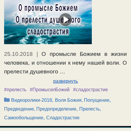
25.10.2018
|
О промысле Божием в жизни
человека, и отношении к нему нашей воли. О
прелести душевного …
развернуть
#прелесть
#ПромыселБожий
#сладострастие
Рубрики
,
,
Видеоролики-2018
Воля Божия, Попущение
,
Предведение, Предопределение
Прелесть,
,
Самообольщение
Сладострастие