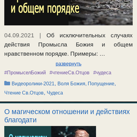
04.09.2021
|
Об исключительных случаях
действия Промысла Божия и общем
нравственном порядке. Примеры: …
развернуть
#ПромыселБожий
#чтениеСв.Отцов
#чудеса
Рубрики
,
,
Видеоролики-2021
Воля Божия, Попущение
,
Чтение Св.Отцов
Чудеса
О магическом отношении и действиях
благодати