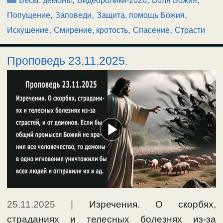
Бесы, демоны
Видеоролики-2026
Воля Божия,
,
,
,
Попущение
Заповеди
Защита, помощь Божия
,
,
,
Искушение
Смирение, кротость
Спасение
Страсти
Проповедь 23.11.2025.
25.11.2025
|
Изречения. О скорбях,
страданиях и телесных болезнях из-за