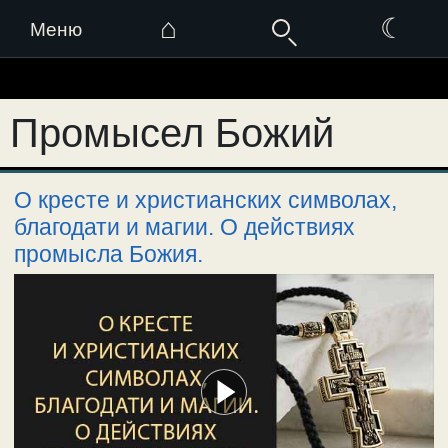
⌂
☾
Меню
Перейти
к
Промысел Божий
содержимому
О кресте и христианских символах,
благодати и магии. О действиях
промысла Божия.