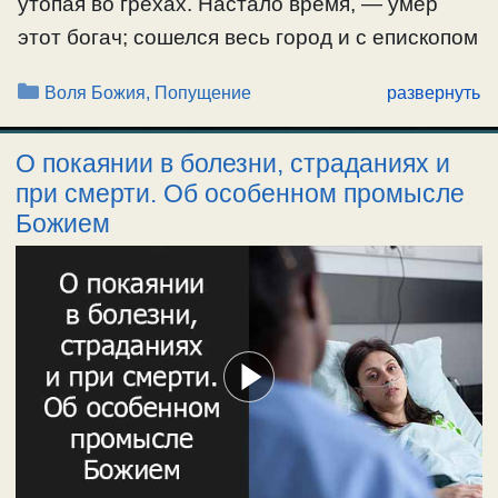
утопая во грехах. Настало время, — умер
этот богач; сошелся весь город и с епископом
своим для сопровождения тела, которому
Рубрики
Воля Божия, Попущение
развернуть
предшествовали возженные свечи.
Свидетелем похорон был прислуживавший
О покаянии в болезни, страданиях и
отшельнику. По обычаю он понес хлебы в
при смерти. Об особенном промысле
пустыню и нашел, что отшельника съел …
Божием
Ещё…
#воляБожия
#ПромыселБожий