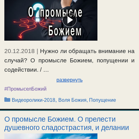
20.12.2018
|
Нужно ли обращать внимание на
случай? О промысле Божием, попущении и
содействии. / …
развернуть
#ПромыселБожий
Рубрики
,
Видеоролики-2018
Воля Божия, Попущение
О промысле Божием. О прелести
душевного сладострастия, и делании