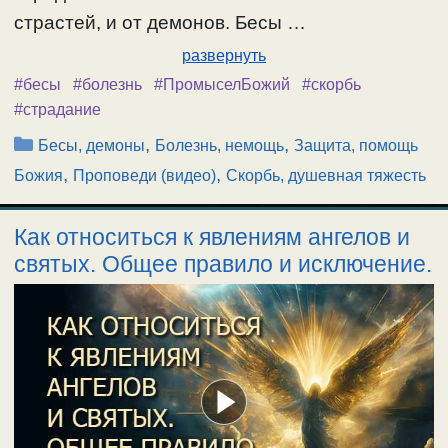
страстей, и от демонов. Бесы …
развернуть
#бесы
#болезнь
#ПромыселБожий
#скорбь
#страдание
Рубрики
,
,
Бесы, демоны
Болезнь, немощь
Защита, помощь
,
,
Божия
Проповеди (видео)
Скорбь, душевная тяжесть
Как относиться к явлениям ангелов и
святых. Общее правило и исключение.