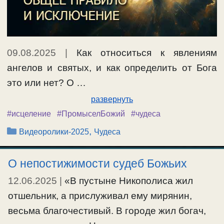
09.08.2025
|
Как относиться к явлениям
ангелов и святых, и как определить от Бога
это или нет? О …
развернуть
#исцеление
#ПромыселБожий
#чудеса
Рубрики
,
Видеоролики-2025
Чудеса
О непостижимости судеб Божьих
12.06.2025
|
«В пустыне Никополиса жил
отшельник, а прислуживал ему мирянин,
весьма благочестивый. В городе жил богач,