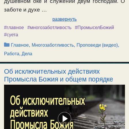
душевном оке и служении двум господам. О
заботе и духе …
развернуть
#главное
#многозаботливость
#ПромыселБожий
#суета
Рубрики
,
,
,
Главное
Многозаботливость
Проповеди (видео)
Работа, Дела
Об исключительных действиях
Промысла Божия и общем порядке