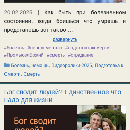
20.02.2025
|
Как быть при болезненном
состоянии, когда боишься что умрешь и
предстанешь вот так во …
развернуть
#болезнь
#передсмертью
#подготовкаксмерти
#ПромыселБожий
#смерть
#страдание
Рубрики
,
,
Болезнь, немощь
Видеоролики-2025
Подготовка к
,
Смерти
Смерть
Бог сводит людей? Единственное что
надо для жизни