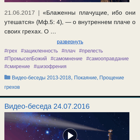
21.06.2017
|
«Блаженны плачущие, ибо они
утешатся» (Мф.5: 4), — о внутреннем плаче о
своих грехах. О …
развернуть
#грех
#зацикленность
#плач
#прелесть
#ПромыселБожий
#самомнение
#самооправдание
#смирение
#шизофрения
Рубрики
,
Видео-беседы 2013-2018
Покаяние, Прощение
грехов
Видео-беседа 24.07.2016