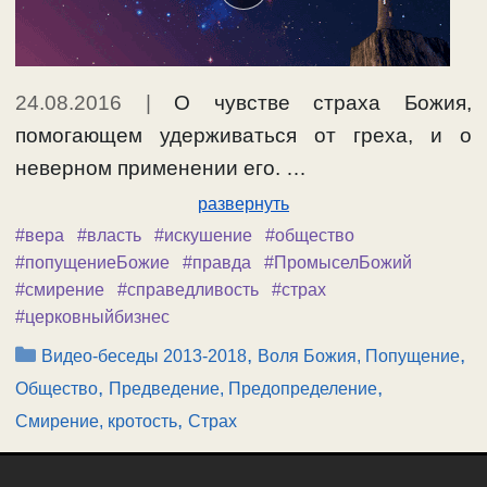
24.08.2016
|
О чувстве страха Божия,
помогающем удерживаться от греха, и о
неверном применении его. …
развернуть
#вера
#власть
#искушение
#общество
#попущениеБожие
#правда
#ПромыселБожий
#смирение
#справедливость
#страх
#церковныйбизнес
Рубрики
,
,
Видео-беседы 2013-2018
Воля Божия, Попущение
,
,
Общество
Предведение, Предопределение
,
Смирение, кротость
Страх