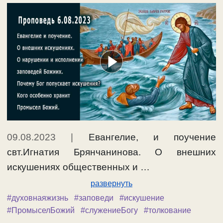
09.08.2023
|
Евангелие, и поучение
свт.Игнатия Брянчанинова. О внешних
искушениях общественных и …
развернуть
#духовнаяжизнь
#заповеди
#искушение
#ПромыселБожий
#служениеБогу
#толкование