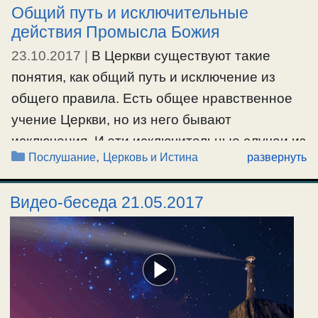
Общий путь и исключительные
действия Промысла Божия
23.10.2017
|
В Церкви существуют такие
понятия, как общий путь и исключение из
общего правила. Есть общее нравственное
учение Церкви, но из него бывают
исключения. И эти исключительные случаи из
Рубрики
,
Послушание
Церковь и Истина
развернуть
жизни Церкви возводить в общее церковно-
нравственное учение для всех – это есть
Видео-беседа 21.05.2017
самомнение
и дух самоуверенности, который
приводит в итоге к духовной прелести. Это
дезориентация всех и …
Ещё…
#послушание
#ПромыселБожий
#старец