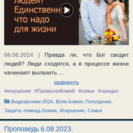
06.06.2024
|
Правда ли, что Бог сводит
людей? Люди сходятся, а в процессе жизни
начинают вылазить …
развернуть
#искушение
#ПромыселБожий
#семья
#скандал
Рубрики
,
,
Видеоролики-2024
Воля Божия, Попущение
,
,
Защита, помощь Божия
Искушение
Семья
Проповедь 6.08.2023.