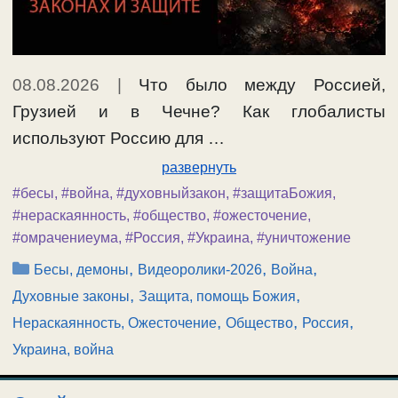
08.08.2026
|
Что было между Россией,
Грузией и в Чечне? Как глобалисты
используют Россию для …
развернуть
#бесы
,
#война
,
#духовныйзакон
,
#защитаБожия
,
#нераскаянность
,
#общество
,
#ожесточение
,
#омрачениеума
,
#Россия
,
#Украина
,
#уничтожение
Рубрики
,
,
,
Бесы, демоны
Видеоролики-2026
Война
,
,
Духовные законы
Защита, помощь Божия
,
,
,
Нераскаянность, Ожесточение
Общество
Россия
Украина, война