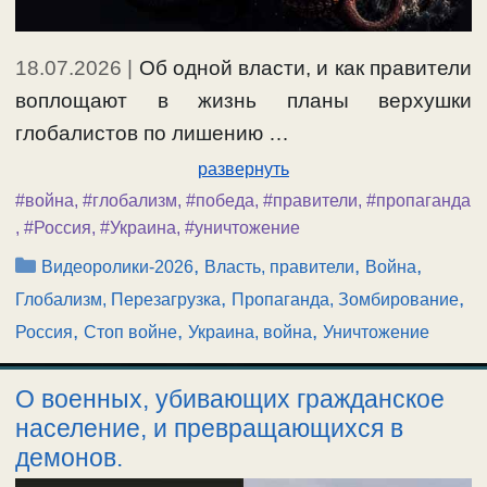
18.07.2026
|
Об одной власти, и как правители
воплощают в жизнь планы верхушки
глобалистов по лишению …
развернуть
#война
,
#глобализм
,
#победа
,
#правители
,
#пропаганда
,
#Россия
,
#Украина
,
#уничтожение
Рубрики
,
,
,
Видеоролики-2026
Власть, правители
Война
,
,
Глобализм, Перезагрузка
Пропаганда, Зомбирование
,
,
,
Россия
Стоп войне
Украина, война
Уничтожение
О военных, убивающих гражданское
население, и превращающихся в
демонов.