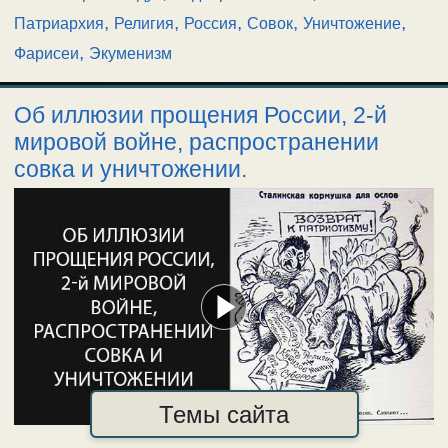
,
,
,
,
,
Патриархия
Религия
Россия
Совок
Уничтожение
,
Фарисеи
Экуменизм
Об иллюзии прощения России, 2-й
мировой войне, распространении
совка и уничтожении.
Темы сайта