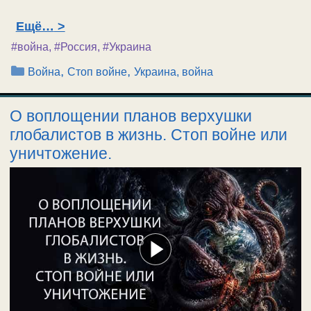
Ещё…
#война
,
#Россия
,
#Украина
Рубрики
,
,
Война
Стоп войне
Украина, война
О воплощении планов верхушки
глобалистов в жизнь. Стоп войне или
уничтожение.