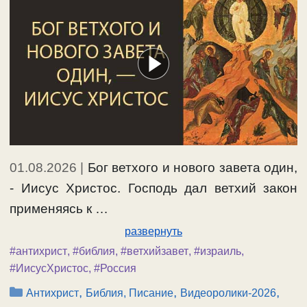
01.08.2026
|
Бог ветхого и нового завета один,
-­ Иисус Христос. Господь дал ветхий закон
применяясь к …
развернуть
#антихрист
,
#библия
,
#ветхийзавет
,
#израиль
,
#ИисусХристос
,
#Россия
Рубрики
,
,
,
Антихрист
Библия, Писание
Видеоролики-2026