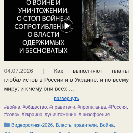
04.07.2026
|
Как выполняют планы
глобалистов в России и в Украине, и по всему
миру; и к чему они всех …
развернуть
#война
,
#общество
,
#правители
,
#пропаганда
,
#Россия
,
#совок
,
#Украина
,
#уничтожение
,
#шизофрения
Рубрики
,
,
,
Видеоролики-2026
Власть, правители
Война