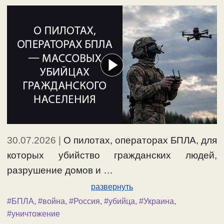
30.07.2026
|
О пилотах, операторах БПЛА, для
которых убийство гражданских людей,
разрушение домов и …
развернуть
#БПЛА
,
#война
,
#Россия
,
#убийца
,
#Украина
,
#уничтожение