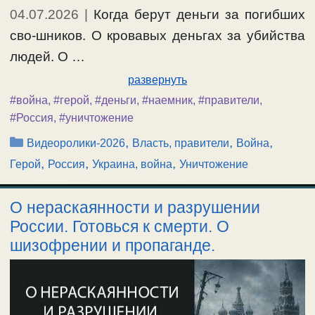
04.07.2026
|
Когда берут деньги за погибших
сво-шников. О кровавых деньгах за убийства
людей. О …
развернуть
#война
,
#герой
,
#деньги
,
#наемник
,
#правители
,
#Россия
,
#уничтожение
Рубрики
,
,
,
Видеоролики-2026
Власть, правители
Война
,
,
,
Герой
Россия
Украина, война
Уничтожение
О нераскаянности и разрушении
России. Готовься к смерти. О
шизофрении и пропаганде.