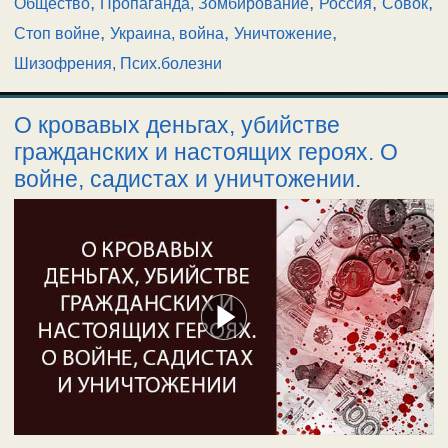
,
,
,
,
Общество
Пропаганда, Зомбирование
Россия
Совок
,
,
,
Стоп войне
Украина, война
Уничтожение
Шизофрения, Псих.болезни
О кровавых деньгах, убийстве
гражданских и настоящих героях. О
войне, садистах и уничтожении.