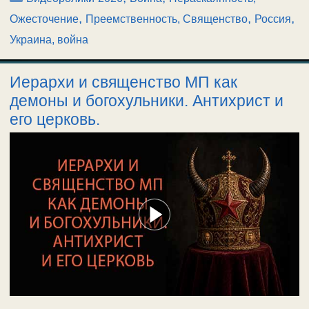
,
,
,
Ожесточение
Преемственность, Священство
Россия
Украина, война
Иерархи и священство МП как
демоны и богохульники. Антихрист и
его церковь.