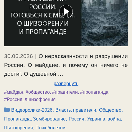
30.06.2026
|
О нераскаянности и разрушении
России. О майдане, и почему он ничего не
достиг. О душевной …
развернуть
#майдан
,
#общество
,
#правители
,
#пропаганда
,
#Россия
,
#шизофрения
Рубрики
,
,
,
Видеоролики-2026
Власть, правители
Общество
,
,
,
Пропаганда, Зомбирование
Россия
Украина, война
Шизофрения, Псих.болезни