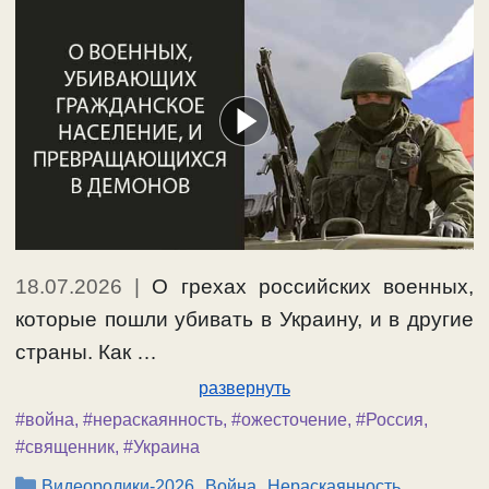
18.07.2026
|
О грехах российских военных,
которые пошли убивать в Украину, и в другие
страны. Как …
развернуть
#война
,
#нераскаянность
,
#ожесточение
,
#Россия
,
#священник
,
#Украина
Рубрики
,
,
Видеоролики-2026
Война
Нераскаянность,