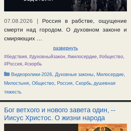
07.08.2026
|
Россия в рабстве, ощущение
смерти над городом. О духовном законе и
смиряющих …
развернуть
#бедствия
,
#духовныйзакон
,
#милосердие
,
#общество
,
#Россия
,
#скорбь
Рубрики
,
,
Видеоролики-2026
Духовные законы
Милосердие,
,
,
,
Милостыня
Общество
Россия
Скорбь, душевная
тяжесть
Бог ветхого и нового завета один, -­
Иисус Христос. О жизни народа