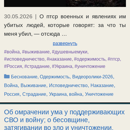
30.05.2026
|
О птср военных и явлениях им
убитых людей, которые говорят: за что ты
меня убил, — отсюда …
развернуть
#война
,
#выживание
,
#душевныемуки
,
#исповедничество
,
#наказание
,
#одержимость
,
#птср
,
#Россия
,
#страдание
,
#Украина
,
#уничтожение
Рубрики
,
,
Беснование, Одержимость
Видеоролики-2026
,
,
,
,
Война
Выживание
Исповедничество
Наказание
,
,
,
Россия
Страдание
Украина, война
Уничтожение
Об омрачении ума у поддерживающих
СВО и войну; о бесовщине,
затягивании во зло и уничтожении.