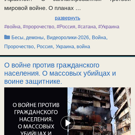
мировой войне. О планах …
развернуть
#война
,
#пророчество
,
#Россия
,
#сатана
,
#Украина
Рубрики
,
,
,
Бесы, демоны
Видеоролики-2026
Война
,
,
Пророчество
Россия
Украина, война
О войне против гражданского
населения. О массовых убийцах и
воине защитнике.