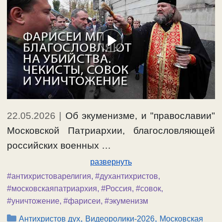
22.05.2026
|
Об экуменизме, и "православии"
Московской Патриархии, благословляющей
российских военных …
развернуть
#антихристоварелигия
,
#духантихристов
,
#московскаяпатриархия
,
#Россия
,
#совок
,
#уничтожение
,
#фарисеи
,
#экуменизм
Рубрики
,
,
Антихристов дух
Видеоролики-2026
Московская