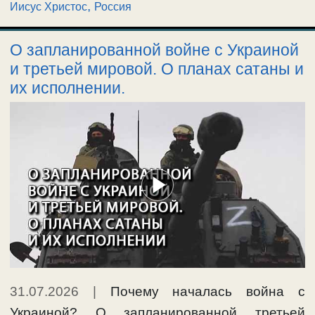
,
Иисус Христос
Россия
О запланированной войне с Украиной
и третьей мировой. О планах сатаны и
их исполнении.
31.07.2026
|
Почему началась война с
Украиной? О запланированной третьей