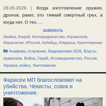
28.05.2026
|
Когда изготовление оружия,
дронов, ракет, это тяжкий смертный грех, а
когда нет. О тех, …
развернуть
#война
,
#герой
,
#исповедничество
,
#правители
,
#проклятие
,
#Россия
,
#убийца
,
#Украина
,
#уничтожение
Рубрики
,
,
Анафема, отлучение
Видеоролики-2026
Власть,
,
,
,
,
,
правители
Война
Герой
Исповедничество
Россия
,
Украина, война
Уничтожение
Фарисеи МП благословляют на
убийства. Чекисты, совок и
уничтожение.