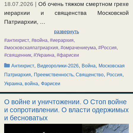
18.07.2026
|
Об очень тяжком смертном грехе
иерархии и священства Московской
Патриархии, …
развернуть
#антихрист
,
#война
,
#иерархия
,
#московскаяпатриархия
,
#омрачениеума
,
#Россия
,
#священник
,
#Украина
,
#фарисеи
Рубрики
,
,
,
Антихрист
Видеоролики-2026
Война
Московская
,
,
,
Патриархия
Преемственность, Священство
Россия
,
Украина, война
Фарисеи
О войне и уничтожении. О Стоп войне
и сопротивлении. О власти одержимых
и бесноватых