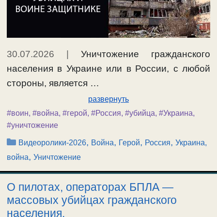
30.07.2026
|
Уничтожение гражданского
населения в Украине или в России, с любой
стороны, является …
развернуть
#воин
,
#война
,
#герой
,
#Россия
,
#убийца
,
#Украина
,
#уничтожение
Рубрики
,
,
,
,
Видеоролики-2026
Война
Герой
Россия
Украина,
,
война
Уничтожение
О пилотах, операторах БПЛА —
массовых убийцах гражданского
населения.