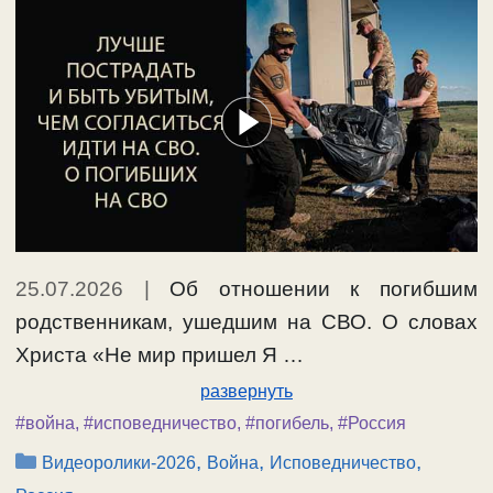
25.07.2026
|
Об отношении к погибшим
родственникам, ушедшим на СВО. О словах
Христа «Не мир пришел Я …
развернуть
#война
,
#исповедничество
,
#погибель
,
#Россия
Рубрики
,
,
,
Видеоролики-2026
Война
Исповедничество