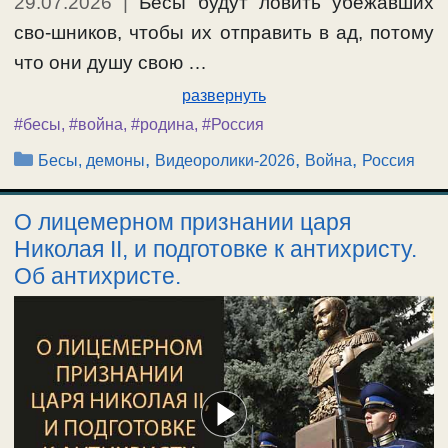
29.07.2026
|
Бесы будут ловить убежавших
сво-шников, чтобы их отправить в ад, потому
что они душу свою …
развернуть
#бесы
,
#война
,
#родина
,
#Россия
Рубрики
,
,
,
Бесы, демоны
Видеоролики-2026
Война
Россия
О лицемерном признании царя
Николая II, и подготовке к антихристу.
Об антихристе.