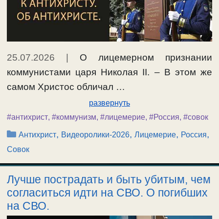
25.07.2026
|
О лицемерном признании
коммунистами царя Николая II. – В этом же
самом Христос обличал …
развернуть
#антихрист
,
#коммунизм
,
#лицемерие
,
#Россия
,
#совок
Рубрики
,
,
,
,
Антихрист
Видеоролики-2026
Лицемерие
Россия
Совок
Лучше пострадать и быть убитым, чем
согласиться идти на СВО. О погибших
на СВО.