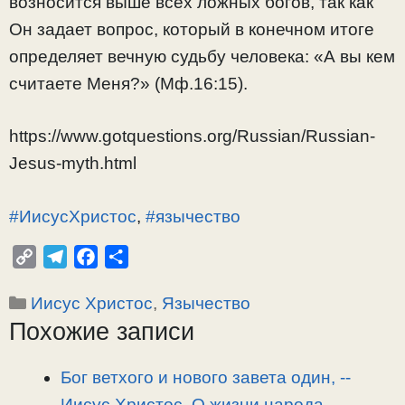
возносится выше всех ложных богов, так как
Он задает вопрос, который в конечном итоге
определяет вечную судьбу человека: «А вы кем
считаете Меня?» (Мф.16:15).
https://www.gotquestions.org/Russian/Russian-
Jesus-myth.html
#ИисусХристос
,
#язычество
C
T
F
О
o
e
a
т
Рубрики
Иисус Христос
,
Язычество
p
l
c
п
Похожие записи
y
e
e
р
L
g
b
а
i
r
o
в
Бог ветхого и нового завета один, -­
n
a
o
и
Иисус Христос. О жизни народа