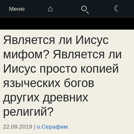
⌂
☾
Меню
Перейти
к
Является ли Иисус
содержимому
мифом? Является ли
Иисус просто копией
языческих богов
других древних
религий?
22.09.2019
|
о.Серафим.