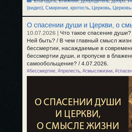
Рубрики
Благодать
,
Ближний
,
Добродетель, Добро
,
И
(видео)
,
Смирение, кротость
,
Церковь
,
Церковь
О спасении души и Церкви, о см
10.07.2026
|
Что такое спасение души? /
Ней быть? / В чем главный смысл жизн
бессмертии, насаждаемые в современн
бессмертии души, и пропуске в блаженн
самообольщение? / 4.07.2026.
#бессмертие
,
#прелесть
,
#смыслжизни
,
#спасе