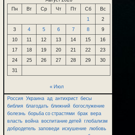
Пн
Вт
Ср
Чт
Пт
Сб
Вс
1
2
3
4
5
6
7
8
9
10
11
12
13
14
15
16
17
18
19
20
21
22
23
24
25
26
27
28
29
30
31
« Июл
Россия
Украина
ад
антихрист
бесы
библия
благодать
ближний
богослужение
болезнь
борьба со страстями
брак
вера
власть
война
воспитание детей
глобализм
добродетель
заповеди
искушение
любовь