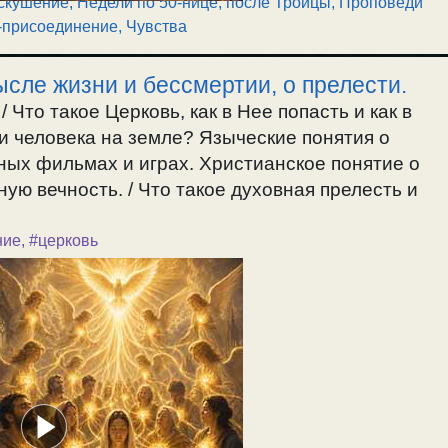
скушение
,
Недели по 50-нице, после Троицы
,
Проповеди
-присоединение
,
Чувства
ысле жизни и бессмертии, о прелести.
 Что такое Церковь, как в Нее попасть и как в
и человека на земле? Языческие понятия о
ых фильмах и играх. Христианское понятие о
ую вечность. / Что такое духовная прелесть и
ние
,
#церковь