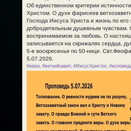
Об единственном критерии истинности
Христом. О духе фарисеев ветхозаветн
Господа Иисуса Христа и жизнь по его
добродетельным душевным чувствам.
воспринимаемом за любовь. О настояще
записывается на скрижалях сердца, ду
5-е воскресенье по 50-нице. Свт.Феофа
5.07.2026.
#вера
,
#ветхийзавет
,
#ИисусХристос
,
#исповед