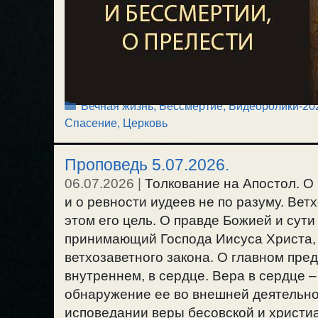
Рубрики
Вечная жизнь, Бессмертие
,
Видеоролики-20
Спасение
,
Церковь
Проповедь 5.07.2026.
06.07.2026
|
Толкование на Апостол. О
и о ревности иудеев не по разуму. Ветх
этом его цель. О правде Божией и сути
принимающий Господа Иисуса Христа, р
ветхозаветного закона. О главном пр
внутреннем, в сердце. Вера в сердце –
обнаружение ее во внешней деятельно
исповедании веры бесовской и христиа