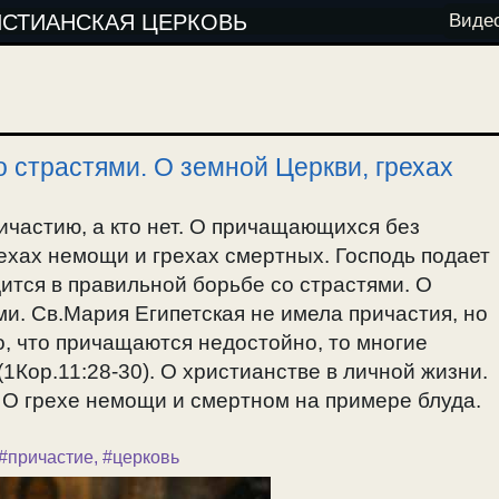
ИСТИАНСКАЯ ЦЕРКОВЬ
Виде
 страстями. О земной Церкви, грехах
ичастию, а кто нет. О причащающихся без
ехах немощи и грехах смертных. Господь подает
дится в правильной борьбе со страстями. О
и. Св.Мария Египетская не имела причастия, но
го, что причащаются недостойно, то многие
Кор.11:28-30). О христианстве в личной жизни.
 О грехе немощи и смертном на примере блуда.
#причастие
,
#церковь