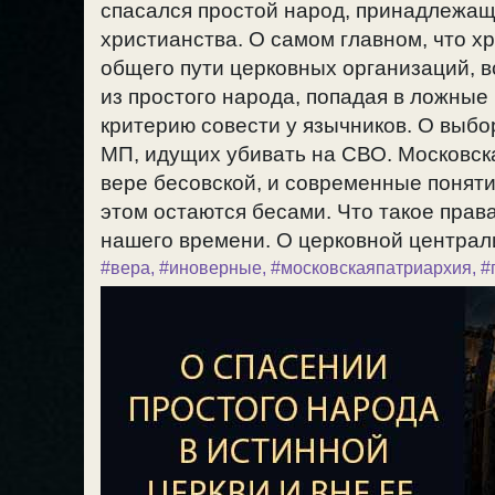
спасался простой народ, принадлежащи
христианства. О самом главном, что х
общего пути церковных организаций, вс
из простого народа, попадая в ложные
критерию совести у язычников. О выб
МП, идущих убивать на СВО. Московск
вере бесовской, и современные понят
этом остаются бесами. Что такое пра
нашего времени. О церковной централи
#вера
,
#иноверные
,
#московскаяпатриархия
,
#