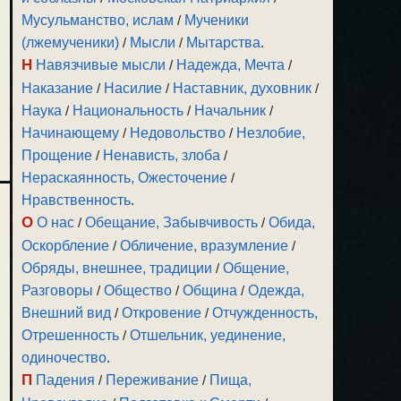
Мусульманство, ислам
/
Мученики
(лжемученики)
/
Мысли
/
Мытарства
.
Н
Навязчивые мысли
/
Надежда, Мечта
/
Наказание
/
Насилие
/
Наставник, духовник
/
Наука
/
Национальность
/
Начальник
/
Начинающему
/
Недовольство
/
Незлобие,
Прощение
/
Ненависть, злоба
/
Нераскаянность, Ожесточение
/
Нравственность
.
О
О нас
/
Обещание, Забывчивость
/
Обида,
Оскорбление
/
Обличение, вразумление
/
Обряды, внешнее, традиции
/
Общение,
Разговоры
/
Общество
/
Община
/
Одежда,
Внешний вид
/
Откровение
/
Отчужденность,
Отрешенность
/
Отшельник, уединение,
одиночество
.
П
Падения
/
Переживание
/
Пища,