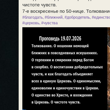
чистоте чувств.
7-е воскресенье по 50-нице. Толкование
#благодать
,
#ближний
,
#добродетель
,
#единств
#церковь
,
#чувства