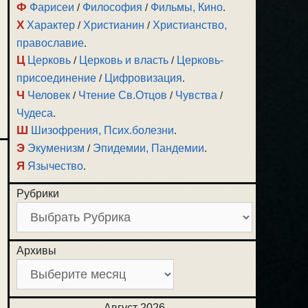
Ф
Фарисеи
/
Философия
/
Фильмы, Кино
.
Х
Характер
/
Христианин
/
Христианство,
православие
.
Ц
Церковь
/
Церковь и власть
/
Церковь-
присоединение
/
Цифровизация
.
Ч
Человек
/
Чтение Св.Отцов
/
Чувства
/
Чудеса
.
Ш
Шизофрения, Псих.болезни
.
Э
Экуменизм
/
Эпидемии, Пандемии
.
Я
Язычество
.
Рубрики
Архивы
Август 2026