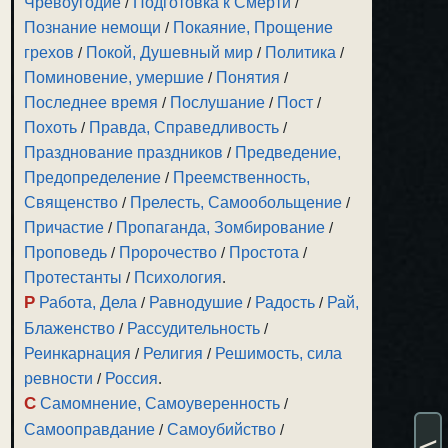
Чревоугодие
/
Подготовка к Смерти
/
Познание немощи
/
Покаяние, Прощение
грехов
/
Покой, Душевный мир
/
Политика
/
Поминовение, умершие
/
Понятия
/
Последнее время
/
Послушание
/
Пост
/
Похоть
/
Правда, Справедливость
/
Празднование праздников
/
Предведение,
Предопределение
/
Преемственность,
Священство
/
Прелесть, Самообольщение
/
Причастие
/
Пропаганда, Зомбирование
/
Проповедь
/
Пророчество
/
Простота
/
Протестанты
/
Психология
.
Р
Работа, Дела
/
Равнодушие
/
Радость
/
Рай,
Блаженство
/
Рассудительность
/
Реинкарнация
/
Религия
/
Решимость, сила
ревности
/
Россия
.
С
Самомнение, Самоуверенность
/
Самооправдание
/
Самоубийство
/
<