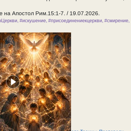
 на Апостол Рим.15:1-7. / 19.07.2026.
оЦеркви
,
#искушение
,
#присоединениекцеркви
,
#смирение
,