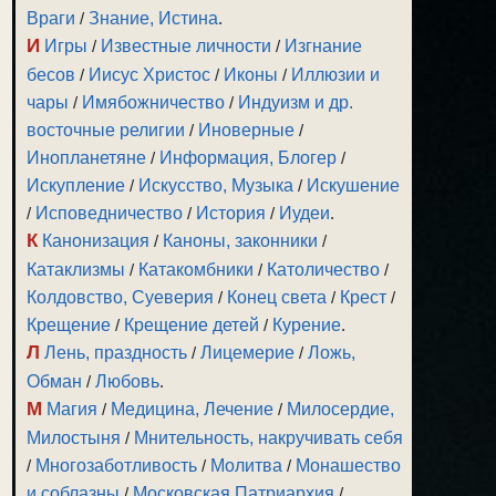
Враги
/
Знание, Истина
.
И
Игры
/
Известные личности
/
Изгнание
бесов
/
Иисус Христос
/
Иконы
/
Иллюзии и
чары
/
Имябожничество
/
Индуизм и др.
восточные религии
/
Иноверные
/
Инопланетяне
/
Информация, Блогер
/
Искупление
/
Искусство, Музыка
/
Искушение
/
Исповедничество
/
История
/
Иудеи
.
К
Канонизация
/
Каноны, законники
/
Катаклизмы
/
Катакомбники
/
Католичество
/
Колдовство, Суеверия
/
Конец света
/
Крест
/
Крещение
/
Крещение детей
/
Курение
.
Л
Лень, праздность
/
Лицемерие
/
Ложь,
Обман
/
Любовь
.
М
Магия
/
Медицина, Лечение
/
Милосердие,
Милостыня
/
Мнительность, накручивать себя
/
Многозаботливость
/
Молитва
/
Монашество
и соблазны
/
Московская Патриархия
/