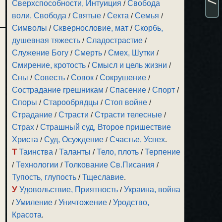
Сверхспособности, Интуиция
/
Свобода
воли, Свобода
/
Святые
/
Секта
/
Семья
/
Символы
/
Сквернословие, мат
/
Скорбь,
душевная тяжесть
/
Сладострастие
/
Служение Богу
/
Смерть
/
Смех, Шутки
/
Смирение, кротость
/
Смысл и цель жизни
/
Сны
/
Совесть
/
Совок
/
Сокрушение
/
Сострадание грешникам
/
Спасение
/
Спорт
/
Споры
/
Старообрядцы
/
Стоп войне
/
Страдание
/
Страсти
/
Страсти телесные
/
Страх
/
Страшный суд, Второе пришествие
Христа
/
Суд, Осуждение
/
Счастье, Успех
.
Т
Таинства
/
Таланты
/
Тело, плоть
/
Терпение
/
Технологии
/
Толкование Св.Писания
/
Тупость, глупость
/
Тщеславие
.
У
Удовольствие, Приятность
/
Украина, война
/
Умиление
/
Уничтожение
/
Уродство,
Красота
.