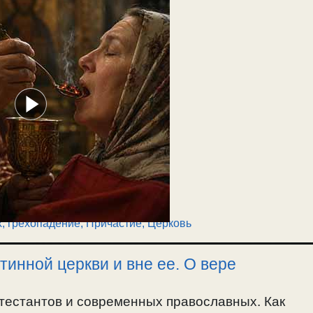
х, грехопадение
,
Причастие
,
Церковь
тинной церкви и вне ее. О вере
отестантов и современных православных. Как