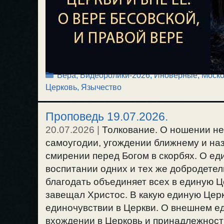
Рубрики
Вера
,
Видеоролики-2026
,
Иноверные
,
Моско
Церковь
,
Язычество
Проповедь 19.07.2026.
20.07.2026
|
Толкование. О ношении н
самоугодии, угождении ближнему и наз
смирении перед Богом в скорбях. О ед
воспитании одних и тех же добродетель
благодать объединяет всех в единую Ц
завещал Христос. В какую единую Цер
единочувствии в Церкви. О внешнем ед
вхождении в Церковь и принадлежности