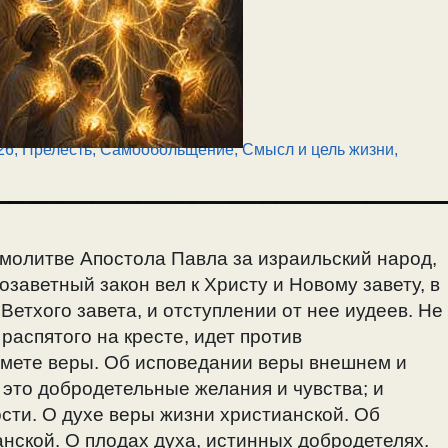
26
,
Прелесть, Самообольщение
,
Смысл и цель жизни
,
 молитве Апостола Павла за израильский народ,
озаветный закон вел к Христу и Новому завету, в
 Ветхого завета, и отступлении от нее иудеев. Не
аспятого на кресте, идет против
едмете веры. Об исповедании веры внешнем и
 это добродетельные желания и чувства; и
сти. О духе веры жизни христианской. Об
нской. О плодах духа, истинных добродетелях.