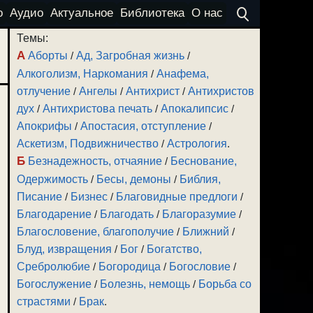
о
Аудио
Актуальное
Библиотека
О нас
Темы:
А
Аборты
/
Ад, Загробная жизнь
/
Алкоголизм, Наркомания
/
Анафема,
отлучение
/
Ангелы
/
Антихрист
/
Антихристов
дух
/
Антихристова печать
/
Апокалипсис
/
Апокрифы
/
Апостасия, отступление
/
Аскетизм, Подвижничество
/
Астрология
.
Б
Безнадежность, отчаяние
/
Беснование,
Одержимость
/
Бесы, демоны
/
Библия,
Писание
/
Бизнес
/
Благовидные предлоги
/
Благодарение
/
Благодать
/
Благоразумие
/
Благословение, благополучие
/
Ближний
/
Блуд, извращения
/
Бог
/
Богатство,
Сребролюбие
/
Богородица
/
Богословие
/
Богослужение
/
Болезнь, немощь
/
Борьба со
страстями
/
Брак
.