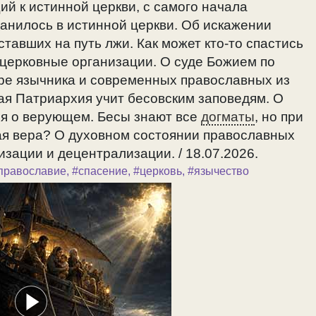
й к истинной церкви, с самого начала
ранилось в истинной церкви. Об искажении
тавших на путь лжи. Как может кто-то спастись
 церковные организации. О суде Божием по
оре язычника и современных православных из
ая Патриархия учит бесовским заповедям. О
ия о верующем. Бесы знают все
догматы
, но при
вая вера? О духовном состоянии православных
зации и децентрализации. / 18.07.2026.
православие
,
#спасение
,
#церковь
,
#язычество