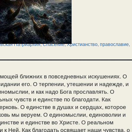
вская Патриархия
,
Спасение
,
Христианство, православие
,
емощей ближних в повседневных искушениях. О
идании его. О терпении, утешении и надежде, и
иномыслии, и как надо Бога прославлять. О
ных чувств и единстве по благодати. Как
ерковь. О единстве в душах и сердцах, которое
ковь мы веруем. О единомыслии, единоволии и
инстве и единстве во Христе. О реальном
 к Ней. Как благодать освящает наши чувства, о