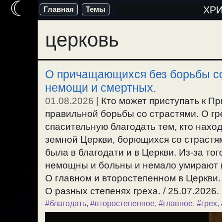
☾
Перейти
ХР
Главная
Темы
к
церковь
содержимому
О причащающихся без борьбы со
немощи и смертных.
01.08.2026
|
Кто может приступать к Пр
правильной борьбы со страстями. О гр
спасительную благодать тем, кто нахо
земной Церкви, борющихся со страстям
была в благодати и в Церкви. Из-за то
немощны и больны и немало умирают (1
О главном и второстепенном в Церкви.
О разных степенях греха. / 25.07.2026.
#благодать
,
#второстепенное
,
#главное
,
#грех
,