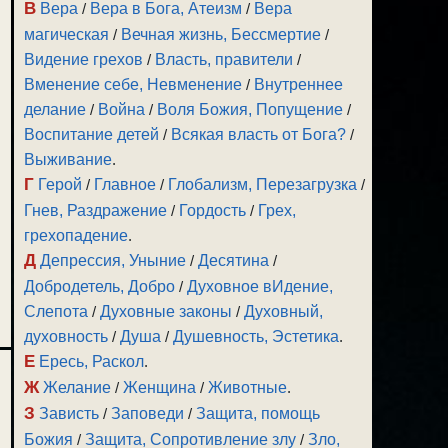
В
Вера
/
Вера в Бога, Атеизм
/
Вера
магическая
/
Вечная жизнь, Бессмертие
/
Видение грехов
/
Власть, правители
/
Вменение себе, Невменение
/
Внутреннее
делание
/
Война
/
Воля Божия, Попущение
/
Воспитание детей
/
Всякая власть от Бога?
/
Выживание
.
Г
Герой
/
Главное
/
Глобализм, Перезагрузка
/
Гнев, Раздражение
/
Гордость
/
Грех,
грехопадение
.
Д
Депрессия, Уныние
/
Десятина
/
Добродетель, Добро
/
Духовное вИдение,
Слепота
/
Духовные законы
/
Духовный,
духовность
/
Душа
/
Душевность, Эстетика
.
Е
Ересь, Раскол
.
Ж
Желание
/
Женщина
/
Животные
.
З
Зависть
/
Заповеди
/
Защита, помощь
Божия
/
Защита, Сопротивление злу
/
Зло,