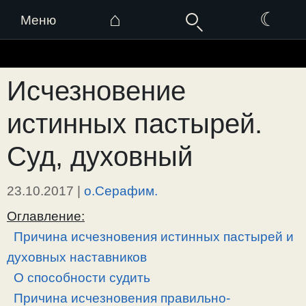
⌂
☾
Меню
Перейти
к
Исчезновение
содержимому
истинных пастырей.
Суд, духовный
23.10.2017
|
о.Серафим.
Оглавление:
Причина исчезновения истинных пастырей и
духовных наставников
О способности судить
Причина исчезновения правильно-