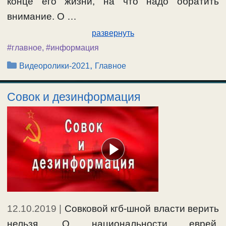
конце его жизни, на что надо обратить
внимание. О …
развернуть
#главное
,
#информация
Рубрики
,
Видеоролики-2021
Главное
Совок и дезинформация
12.10.2019
|
Совковой кгб-шной власти верить
нельзя. О национальности еврей,