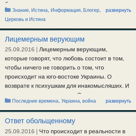
бы вы и имели все внешние познания, но все
Рубрики
,
,
Знание, Истина
Информация, Блогер
развернуть
равно вы будете руководствоваться
Церковь и Истина
внутренним ощущением. Только его можно
не признавать, ссылаясь на какую-то
Лицемерным верующим
внешнюю информацию. Но эта внешняя
25.09.2016
|
Лицемерным верующим,
информация-знание все равно будет
которые говорят, что любовь состоит в том,
вызывать в вас какие-либо …
чтобы ничего не говорить о том, что
Ещё…
происходит на юго-востоке Украины. О
возврате к психушкам для инакомысляших. И
#знание
,
#информация
почему такое происходит. О страстях и жизни
Рубрики
,
Последние времена
Украина, война
развернуть
общества. Зачем российско-путинские СМИ
постоянно продолжают врать, обманывать и
Ответ обольщенному
дезинформировать. Всем желающим
25.09.2016
|
Что происходит в реальности в
прекращения войны на Донбассе. Кто