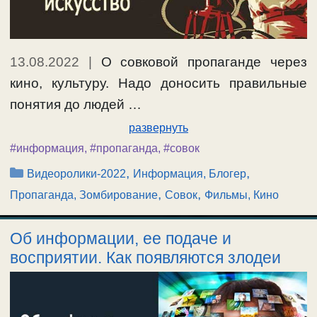
13.08.2022
|
О совковой пропаганде через
кино, культуру. Надо доносить правильные
понятия до людей …
развернуть
#информация
,
#пропаганда
,
#совок
Рубрики
,
,
Видеоролики-2022
Информация, Блогер
,
,
Пропаганда, Зомбирование
Совок
Фильмы, Кино
Об информации, ее подаче и
восприятии. Как появляются злодеи