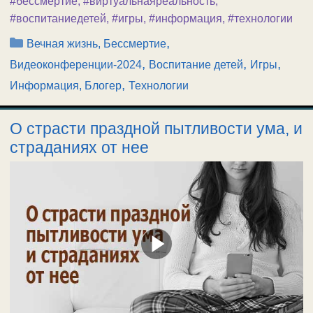
#бессмертие
,
#виртуальнаяреальность
,
#воспитаниедетей
,
#игры
,
#информация
,
#технологии
Рубрики
,
Вечная жизнь, Бессмертие
,
,
,
Видеоконференции-2024
Воспитание детей
Игры
,
Информация, Блогер
Технологии
О страсти праздной пытливости ума, и
страданиях от нее