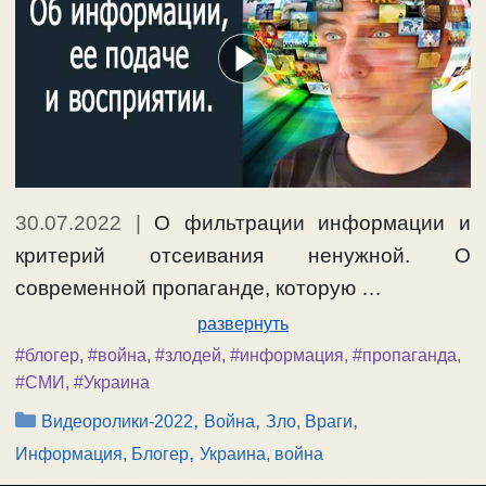
30.07.2022
|
О фильтрации информации и
критерий отсеивания ненужной. О
современной пропаганде, которую …
развернуть
#блогер
,
#война
,
#злодей
,
#информация
,
#пропаганда
,
#СМИ
,
#Украина
Рубрики
,
,
,
Видеоролики-2022
Война
Зло, Враги
,
Информация, Блогер
Украина, война