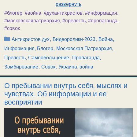
развернуть
#блогер
,
#война
,
#духантихристов
,
#информация
,
#московскаяпатриархия
,
#прелесть
,
#пропаганда
,
#совок
Рубрики
,
,
,
Антихристов дух
Видеоролики-2023
Война
,
,
Информация, Блогер
Московская Патриархия
,
Прелесть, Самообольщение
Пропаганда,
,
,
Зомбирование
Совок
Украина, война
О пребывании внутрь себя, мыслях и
чувствах. Об информации и ее
восприятии