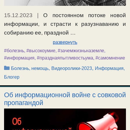
15.12.2023
|
О постоянном потоке новой
информации, и страсти к разузнаванию и
собиранию ее, праздной …
развернуть
#болезнь
,
#высокоумие
,
#зачемжизньназемле
,
#информация
,
#празднаяпытливостьума
,
#самомнение
Рубрики
,
,
Болезнь, немощь
Видеоролики-2023
Информация,
Блогер
Об информационной войне с совковой
пропагандой