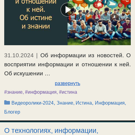
31.10.2024
|
Об информации из новостей. О
восприятии информации и отношении к ней.
Об искушении …
развернуть
#знание
,
#информация
,
#истина
Рубрики
,
,
Видеоролики-2024
Знание, Истина
Информация,
Блогер
О технологиях, информации,