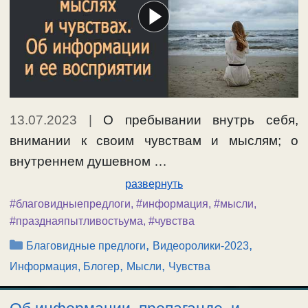
13.07.2023
|
О пребывании внутрь себя,
внимании к своим чувствам и мыслям; о
внутреннем душевном …
развернуть
#благовидныепредлоги
,
#информация
,
#мысли
,
#празднаяпытливостьума
,
#чувства
Рубрики
,
,
Благовидные предлоги
Видеоролики-2023
,
,
Информация, Блогер
Мысли
Чувства