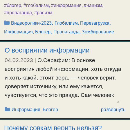
#блогер
,
#глобализм
,
#информация
,
#нацизм
,
#пропаганда
,
#расизм
Рубрики
,
,
Видеоролики-2023
Глобализм, Перезагрузка
,
Информация, Блогер
Пропаганда, Зомбирование
О восприятии информации
04.02.2023
|
О.Серафим: В основе
восприятия любой информации, хоть откуда
и хоть какой, стоит вера, — человек верит,
доверяет источнику, или ему кажется,
чувствуется, что это правда. Сам человек
лично не может проверить правдивость той
Рубрики
Информация, Блогер
развернуть
или иной информации, которая ему
предоставляется, — он сам лично не был при
Почему совкам верить нельзя?
этом, о чем ему говорится, пишется. Он сам