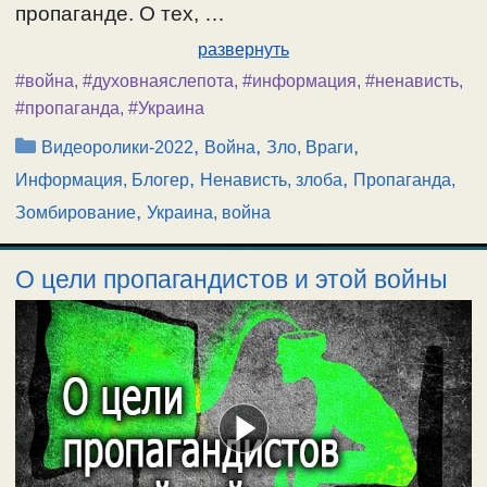
пропаганде. О тех, …
развернуть
#война
,
#духовнаяслепота
,
#информация
,
#ненависть
,
#пропаганда
,
#Украина
Рубрики
,
,
,
Видеоролики-2022
Война
Зло, Враги
,
,
Информация, Блогер
Ненависть, злоба
Пропаганда,
,
Зомбирование
Украина, война
О цели пропагандистов и этой войны