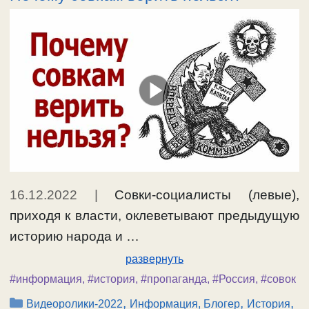
лично …
Ещё…
#информация
16.12.2022
|
Совки-социалисты (левые),
приходя к власти, оклеветывают предыдущую
историю народа и …
развернуть
#информация
,
#история
,
#пропаганда
,
#Россия
,
#совок
Рубрики
,
,
,
Видеоролики-2022
Информация, Блогер
История