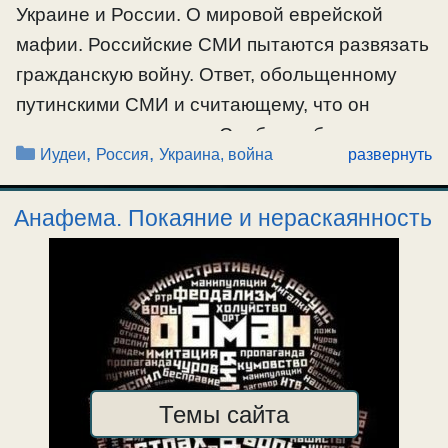
Украине и России. О мировой еврейской
виноват. О частных и общественных грехах.
мафии. Российские СМИ пытаются развязать
#война
,
#информация
,
#лицемерие
,
#общество
гражданскую войну. Ответ, обольщенному
путинскими СМИ и считающему, что он
поступает по совести. Сребролюбие —
Рубрики
,
,
Иудеи
Россия
Украина, война
развернуть
корень всех общественных зол (1Тим.6:10). О
режиссёрах и причинах, происходящих в
Анафема. Покаяние и нераскаянность
мире событий. О дезинформации и
пропаганде.
#информация
,
#обольщение
,
#пропаганда
,
#Россия
,
#совесть
Темы сайта