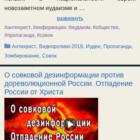
новозаветном иудаизме и …
развернуть
#антихрист
,
#информация
,
#иудаизм
,
#общество
,
#пропаганда
,
#совок
Рубрики
,
,
,
Антихрист
Видеоролики-2019
Иудеи
Пропаганда,
,
Зомбирование
Совок
О совковой дезинформации против
дореволюционной России. Отпадение
России от Христа