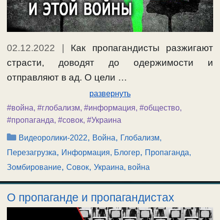
02.12.2022
|
Как пропагандисты разжигают
страсти, доводят до одержимости и
отправляют в ад. О цели …
развернуть
#война
,
#глобализм
,
#информация
,
#общество
,
#пропаганда
,
#совок
,
#Украина
Рубрики
,
,
Видеоролики-2022
Война
Глобализм,
,
,
Перезагрузка
Информация, Блогер
Пропаганда,
,
,
Зомбирование
Совок
Украина, война
О пропаганде и пропагандистах