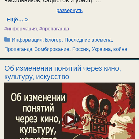
насильников, садистов и убийц. …
развернуть
Ещё…
#информация
,
#пропаганда
Рубрики
,
,
Информация, Блогер
Последние времена
,
,
Пропаганда, Зомбирование
Россия
Украина, война
Об изменении понятий через кино,
культуру, искусство