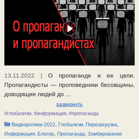
13.11.2022
|
О пропаганде и ее цели.
Пропагандисты — проповедники бесовщины,
доводящие людей до …
развернуть
#глобализм
,
#информация
,
#пропаганда
Рубрики
,
,
Видеоролики-2022
Глобализм, Перезагрузка
,
Информация, Блогер
Пропаганда, Зомбирование