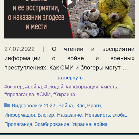
27.07.2022
|
О чтении и восприятии
информации о войне и военных
преступлениях. Как СМИ и блогеры могут …
развернуть
#блогер
,
#война
,
#злодей
,
#информация
,
#месть
,
#пропаганда
,
#СМИ
,
#Украина
Рубрики
,
,
,
Видеоролики-2022
Война
Зло, Враги
,
,
,
Информация, Блогер
Наказание
Ненависть, злоба
,
Пропаганда, Зомбирование
Украина, война