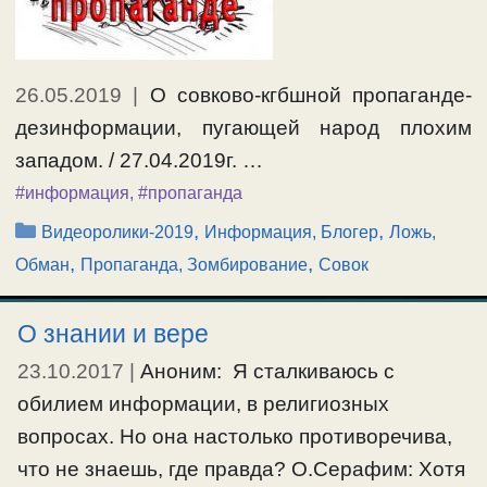
26.05.2019
|
О совково-кгбшной пропаганде-
дезинформации, пугающей народ плохим
западом. / 27.04.2019г. …
#информация
,
#пропаганда
Рубрики
,
,
Видеоролики-2019
Информация, Блогер
Ложь,
,
,
Обман
Пропаганда, Зомбирование
Совок
О знании и вере
23.10.2017
|
Аноним: Я сталкиваюсь с
обилием информации, в религиозных
вопросах. Но она настолько противоречива,
что не знаешь, где правда? О.Серафим: Хотя