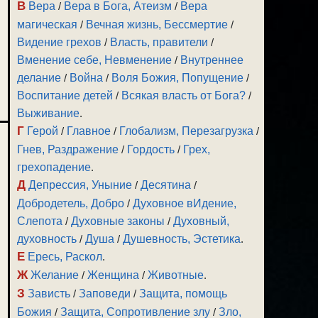
В
Вера
/
Вера в Бога, Атеизм
/
Вера
магическая
/
Вечная жизнь, Бессмертие
/
Видение грехов
/
Власть, правители
/
Вменение себе, Невменение
/
Внутреннее
делание
/
Война
/
Воля Божия, Попущение
/
Воспитание детей
/
Всякая власть от Бога?
/
Выживание
.
Г
Герой
/
Главное
/
Глобализм, Перезагрузка
/
Гнев, Раздражение
/
Гордость
/
Грех,
грехопадение
.
Д
Депрессия, Уныние
/
Десятина
/
Добродетель, Добро
/
Духовное вИдение,
Слепота
/
Духовные законы
/
Духовный,
духовность
/
Душа
/
Душевность, Эстетика
.
Е
Ересь, Раскол
.
Ж
Желание
/
Женщина
/
Животные
.
З
Зависть
/
Заповеди
/
Защита, помощь
Божия
/
Защита, Сопротивление злу
/
Зло,