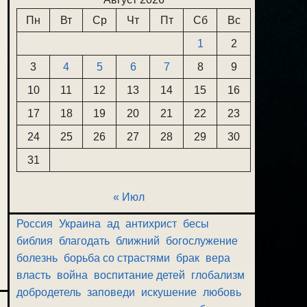
Пн
Вт
Ср
Чт
Пт
Сб
Вс
1
2
3
4
5
6
7
8
9
10
11
12
13
14
15
16
17
18
19
20
21
22
23
24
25
26
27
28
29
30
31
« Июл
Россия
Украина
ад
антихрист
бесы
библия
благодать
ближний
богослужение
болезнь
борьба со страстями
брак
вера
власть
война
воспитание детей
глобализм
добродетель
заповеди
искушение
любовь