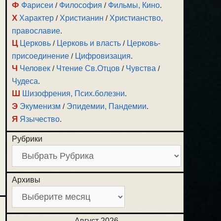
Ф
Фарисеи
/
Философия
/
Фильмы, Кино
.
Х
Характер
/
Христианин
/
Христианство,
православие
.
Ц
Церковь
/
Церковь и власть
/
Церковь-
присоединение
/
Цифровизация
.
Ч
Человек
/
Чтение Св.Отцов
/
Чувства
/
Чудеса
.
Ш
Шизофрения, Псих.болезни
.
Э
Экуменизм
/
Эпидемии, Пандемии
.
Я
Язычество
.
Рубрики
Архивы
Август 2026