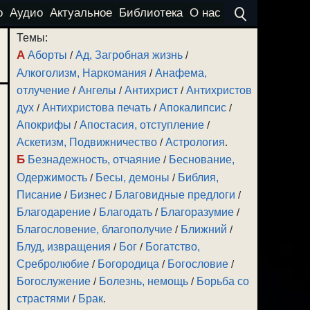
о
Аудио
Актуальное
Библиотека
О нас
Темы:
А
Аборты
/
Ад, Загробная жизнь
/
Алкоголизм, Наркомания
/
Анафема,
отлучение
/
Ангелы
/
Антихрист
/
Антихристов
дух
/
Антихристова печать
/
Апокалипсис
/
Апокрифы
/
Апостасия, отступление
/
Аскетизм, Подвижничество
/
Астрология
.
Б
Безнадежность, отчаяние
/
Беснование,
Одержимость
/
Бесы, демоны
/
Библия,
Писание
/
Бизнес
/
Благовидные предлоги
/
Благодарение
/
Благодать
/
Благоразумие
/
Благословение, благополучие
/
Ближний
/
Блуд, извращения
/
Бог
/
Богатство,
Сребролюбие
/
Богородица
/
Богословие
/
Богослужение
/
Болезнь, немощь
/
Борьба со
страстями
/
Брак
.