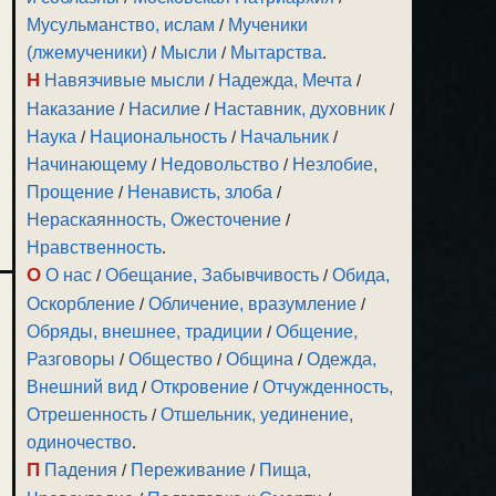
Мусульманство, ислам
/
Мученики
(лжемученики)
/
Мысли
/
Мытарства
.
Н
Навязчивые мысли
/
Надежда, Мечта
/
Наказание
/
Насилие
/
Наставник, духовник
/
Наука
/
Национальность
/
Начальник
/
Начинающему
/
Недовольство
/
Незлобие,
Прощение
/
Ненависть, злоба
/
Нераскаянность, Ожесточение
/
Нравственность
.
О
О нас
/
Обещание, Забывчивость
/
Обида,
Оскорбление
/
Обличение, вразумление
/
Обряды, внешнее, традиции
/
Общение,
Разговоры
/
Общество
/
Община
/
Одежда,
Внешний вид
/
Откровение
/
Отчужденность,
Отрешенность
/
Отшельник, уединение,
одиночество
.
П
Падения
/
Переживание
/
Пища,