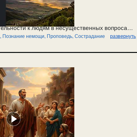
ельности к людям в несущественных вопросах,
,
Познание немощи
,
Проповедь
,
Сострадание
развернуть
. О благоразумии при проповеди другим, и
ельности и любви к людям. О снисходительности
ознании своей немощи. Кто не познал своей
не хватает снисходительности к другим; это
а гордом духе. Пример снисходительности к
аконе. Главное в проповеди другим не слова, а
бродетельных чувствах, необходимых
2.08.2026.