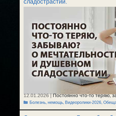
сладострастии.
добре по естеству. / 10.01.2026.
12.01.2026
|
Постоянно что-то теряю, з
Рубрики
Болезнь, немощь
,
Видеоролики-2026
,
Обеща
этого, и правильно преодолевать это 
душевном сладострастии, и борьбе с н