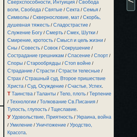
Сверхспособности, Интуиция
/
Свобода
воли, Свобода
/
Святые
/
Секта
/
Семья
/
Символы
/
Сквернословие, мат
/
Скорбь,
душевная тяжесть
/
Сладострастие
/
Служение Богу
/
Смерть
/
Смех, Шутки
/
Смирение, кротость
/
Смысл и цель жизни
/
Сны
/
Совесть
/
Совок
/
Сокрушение
/
Сострадание грешникам
/
Спасение
/
Спорт
/
Споры
/
Старообрядцы
/
Стоп войне
/
Страдание
/
Страсти
/
Страсти телесные
/
Страх
/
Страшный суд, Второе пришествие
Христа
/
Суд, Осуждение
/
Счастье, Успех
.
Т
Таинства
/
Таланты
/
Тело, плоть
/
Терпение
/
Технологии
/
Толкование Св.Писания
/
Тупость, глупость
/
Тщеславие
.
У
Удовольствие, Приятность
/
Украина, война
/
Умиление
/
Уничтожение
/
Уродство,
Красота
.