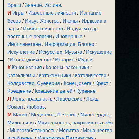
Враги
/
Знание, Истина
.
И
Игры
/
Известные личности
/
Изгнание
бесов
/
Иисус Христос
/
Иконы
/
Иллюзии и
чары
/
Имябожничество
/
Индуизм и др.
восточные религии
/
Иноверные
/
Инопланетяне
/
Информация, Блогер
/
Искупление
/
Искусство, Музыка
/
Искушение
/
Исповедничество
/
История
/
Иудеи
.
К
Канонизация
/
Каноны, законники
/
Катаклизмы
/
Катакомбники
/
Католичество
/
Колдовство, Суеверия
/
Конец света
/
Крест
/
Крещение
/
Крещение детей
/
Курение
.
Л
Лень, праздность
/
Лицемерие
/
Ложь,
Обман
/
Любовь
.
М
Магия
/
Медицина, Лечение
/
Милосердие,
Милостыня
/
Мнительность, накручивать себя
/
Многозаботливость
/
Молитва
/
Монашество
и соблазны
/
Московская Патриархия
/