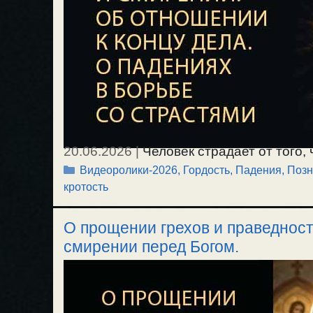
20.06.2026
|
Человек страдает от того, 
Рубрики
Видеоролики-2026
,
Гордость
,
Падения
,
Позн
впадает в злобу на самого себя и унын
кротость
познании своей немощи, гордости и сам
нашей власти. О смирении внутреннем 
О прощении грехов и праведност
Об отношении к концу, исходу предприн
смирении перед Богом.
уныние, депрессию и отчаяние, когда д
падения в борьбе со страстями? Если 
аномалия, вокруг темно и некуда убежат