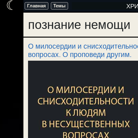
☾
Перейти
ХР
Главная
Темы
к
познание немощи
содержимому
О милосердии и снисходительно
вопросах. О проповеди другим.