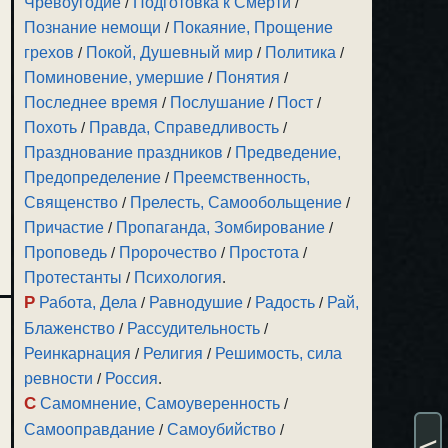
Чревоугодие
/
Подготовка к Смерти
/
Познание немощи
/
Покаяние, Прощение
грехов
/
Покой, Душевный мир
/
Политика
/
Поминовение, умершие
/
Понятия
/
Последнее время
/
Послушание
/
Пост
/
Похоть
/
Правда, Справедливость
/
Празднование праздников
/
Предведение,
Предопределение
/
Преемственность,
Священство
/
Прелесть, Самообольщение
/
Причастие
/
Пропаганда, Зомбирование
/
Проповедь
/
Пророчество
/
Простота
/
Протестанты
/
Психология
.
Р
Работа, Дела
/
Равнодушие
/
Радость
/
Рай,
Блаженство
/
Рассудительность
/
Реинкарнация
/
Религия
/
Решимость, сила
ревности
/
Россия
.
С
Самомнение, Самоуверенность
/
Самооправдание
/
Самоубийство
/
<