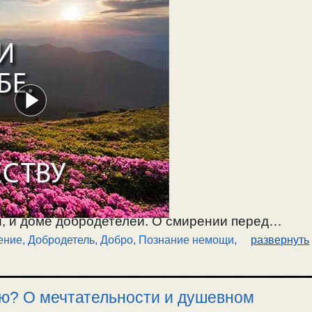
ы от самонадеянности, и обращении его на
ю. / 17.01.2026.
, и доме добродетелей. О смирении перед
ение
,
Добродетель, Добро
,
Познание немощи
,
развернуть
 Чтобы добродетели были соединены со
ению. О вменении себе и самоутверждении.
ничего себе не вменять. О возделывании и
аю? О мечтательности и душевном
ми. О познании своей немощи и спасении. О