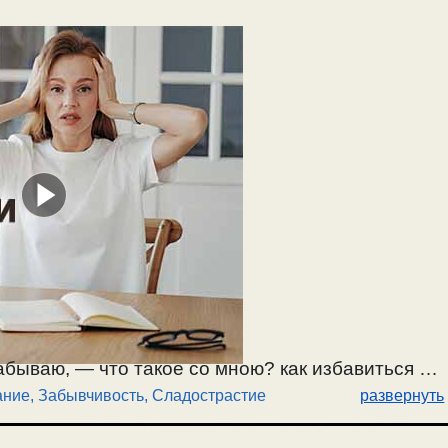
абываю, — что такое со мною? как избавиться от
ние, Забывчивость
,
Сладострастие
развернуть
искушение? О мечтательности, воображении и
ими. Прежде чем прийти к более глубокому