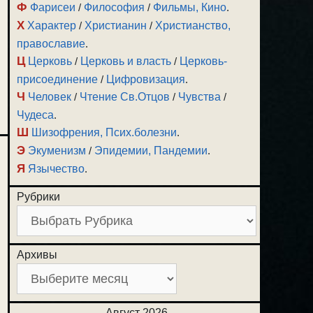
Ф
Фарисеи
/
Философия
/
Фильмы, Кино
.
Х
Характер
/
Христианин
/
Христианство,
православие
.
Ц
Церковь
/
Церковь и власть
/
Церковь-
присоединение
/
Цифровизация
.
Ч
Человек
/
Чтение Св.Отцов
/
Чувства
/
Чудеса
.
Ш
Шизофрения, Псих.болезни
.
Э
Экуменизм
/
Эпидемии, Пандемии
.
Я
Язычество
.
Рубрики
Архивы
Август 2026