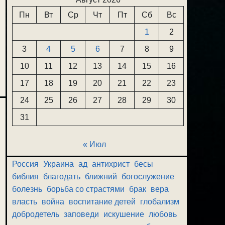
Пн
Вт
Ср
Чт
Пт
Сб
Вс
1
2
3
4
5
6
7
8
9
10
11
12
13
14
15
16
17
18
19
20
21
22
23
24
25
26
27
28
29
30
31
« Июл
Россия
Украина
ад
антихрист
бесы
библия
благодать
ближний
богослужение
болезнь
борьба со страстями
брак
вера
власть
война
воспитание детей
глобализм
добродетель
заповеди
искушение
любовь