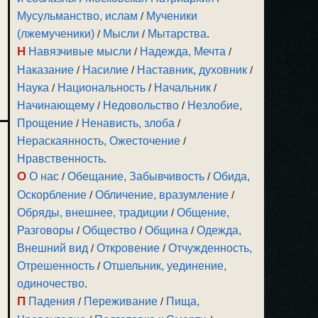
Мусульманство, ислам
/
Мученики
(лжемученики)
/
Мысли
/
Мытарства
.
Н
Навязчивые мысли
/
Надежда, Мечта
/
Наказание
/
Насилие
/
Наставник, духовник
/
Наука
/
Национальность
/
Начальник
/
Начинающему
/
Недовольство
/
Незлобие,
Прощение
/
Ненависть, злоба
/
Нераскаянность, Ожесточение
/
Нравственность
.
О
О нас
/
Обещание, Забывчивость
/
Обида,
Оскорбление
/
Обличение, вразумление
/
Обряды, внешнее, традиции
/
Общение,
Разговоры
/
Общество
/
Община
/
Одежда,
Внешний вид
/
Откровение
/
Отчужденность,
Отрешенность
/
Отшельник, уединение,
одиночество
.
П
Падения
/
Переживание
/
Пища,