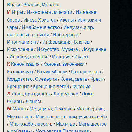
Враги
/
Знание, Истина
.
И
Игры
/
Известные личности
/
Изгнание
бесов
/
Иисус Христос
/
Иконы
/
Иллюзии и
чары
/
Имябожничество
/
Индуизм и др.
восточные религии
/
Иноверные
/
Инопланетяне
/
Информация, Блогер
/
Искупление
/
Искусство, Музыка
/
Искушение
/
Исповедничество
/
История
/
Иудеи
.
К
Канонизация
/
Каноны, законники
/
Катаклизмы
/
Катакомбники
/
Католичество
/
Колдовство, Суеверия
/
Конец света
/
Крест
/
Крещение
/
Крещение детей
/
Курение
.
Л
Лень, праздность
/
Лицемерие
/
Ложь,
Обман
/
Любовь
.
М
Магия
/
Медицина, Лечение
/
Милосердие,
Милостыня
/
Мнительность, накручивать себя
/
Многозаботливость
/
Молитва
/
Монашество
и соблазны
/
Московская Патриархия
/