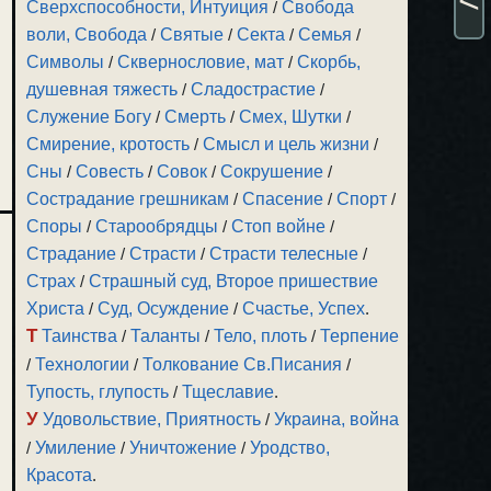
Сверхспособности, Интуиция
/
Свобода
воли, Свобода
/
Святые
/
Секта
/
Семья
/
Символы
/
Сквернословие, мат
/
Скорбь,
душевная тяжесть
/
Сладострастие
/
Служение Богу
/
Смерть
/
Смех, Шутки
/
Смирение, кротость
/
Смысл и цель жизни
/
Сны
/
Совесть
/
Совок
/
Сокрушение
/
Сострадание грешникам
/
Спасение
/
Спорт
/
Споры
/
Старообрядцы
/
Стоп войне
/
Страдание
/
Страсти
/
Страсти телесные
/
Страх
/
Страшный суд, Второе пришествие
Христа
/
Суд, Осуждение
/
Счастье, Успех
.
Т
Таинства
/
Таланты
/
Тело, плоть
/
Терпение
/
Технологии
/
Толкование Св.Писания
/
Тупость, глупость
/
Тщеславие
.
У
Удовольствие, Приятность
/
Украина, война
/
Умиление
/
Уничтожение
/
Уродство,
Красота
.