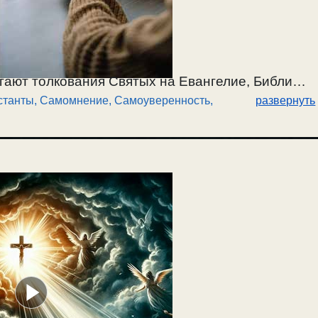
ргают толкования Святых на Евангелие, Библию,
станты
,
Самомнение, Самоуверенность
,
развернуть
ри этом выставляют свое толкование Евангелия,
ть. Отчего зависит понимание Евангелия,
вятые Отцы боролись со страстями, воспитывали
 и толковали его. Об авторитетах в понимании
вать Писание? Что такое
самомнение
? О
ие омрачает душевное око и искажает душевное
 основании ее. / 30.11.2025.