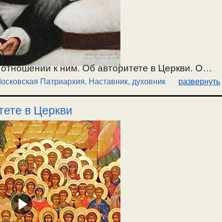
отношении к ним. Об авторитете в Церкви. О
осковская Патриархия
,
Наставник, духовник
развернуть
ного порядка и характера, и ошибках в них. Что
ритерии определения духовного наставника. О
тете в Церкви
ах. О духовных наставниках Московской
. / 30.03.2024.