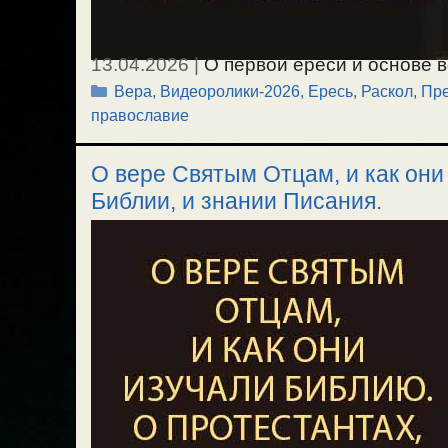
13.04.2026
|
О первой ереси и основе 
Рубрики
Вера
,
Видеоролики-2026
,
Ересь, Раскол
,
Пре
в распознании ересей и определении п
православие
преемственности от апостолов, и каку
христианском, и какие чувства мы дол
О вере Святым Отцам, и как они
апостолов. / 4.04.2026.
Библии, и знании Писания.