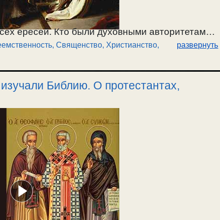
всех ересей. Кто были духовными авторитетами
емственность, Священство
,
Христианство,
развернуть
равой веры. Как не попасть в ересь? О
ю веру проповедовали Апостолы. О духе
жны воспитывать в себе по слову Христа и
 изучали Библию. О протестантах,