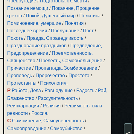
Чревоугодие
/
Подготовка к Смерти
/
Познание немощи
/
Покаяние, Прощение
грехов
/
Покой, Душевный мир
/
Политика
/
Поминовение, умершие
/
Понятия
/
Последнее время
/
Послушание
/
Пост
/
Похоть
/
Правда, Справедливость
/
Празднование праздников
/
Предведение,
Предопределение
/
Преемственность,
Священство
/
Прелесть, Самообольщение
/
Причастие
/
Пропаганда, Зомбирование
/
Проповедь
/
Пророчество
/
Простота
/
Протестанты
/
Психология
.
Р
Работа, Дела
/
Равнодушие
/
Радость
/
Рай,
Блаженство
/
Рассудительность
/
Реинкарнация
/
Религия
/
Решимость, сила
ревности
/
Россия
.
С
Самомнение, Самоуверенность
/
Самооправдание
/
Самоубийство
/
<