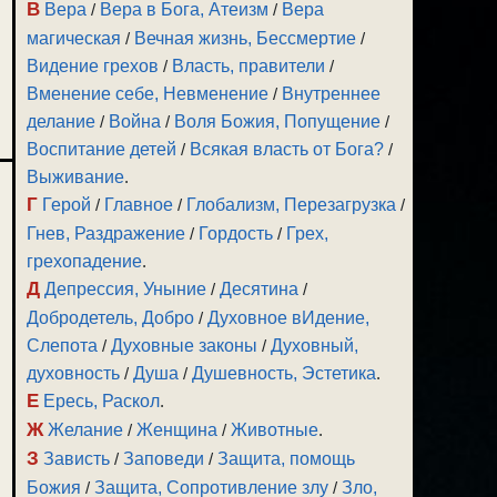
В
Вера
/
Вера в Бога, Атеизм
/
Вера
магическая
/
Вечная жизнь, Бессмертие
/
Видение грехов
/
Власть, правители
/
Вменение себе, Невменение
/
Внутреннее
делание
/
Война
/
Воля Божия, Попущение
/
Воспитание детей
/
Всякая власть от Бога?
/
Выживание
.
Г
Герой
/
Главное
/
Глобализм, Перезагрузка
/
Гнев, Раздражение
/
Гордость
/
Грех,
грехопадение
.
Д
Депрессия, Уныние
/
Десятина
/
Добродетель, Добро
/
Духовное вИдение,
Слепота
/
Духовные законы
/
Духовный,
духовность
/
Душа
/
Душевность, Эстетика
.
Е
Ересь, Раскол
.
Ж
Желание
/
Женщина
/
Животные
.
З
Зависть
/
Заповеди
/
Защита, помощь
Божия
/
Защита, Сопротивление злу
/
Зло,