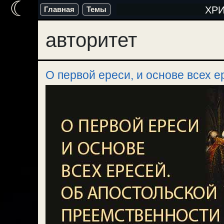
☾
Перейти
ХР
Главная
Темы
к
авторитет
содержимому
О первой ереси, и основе всех е