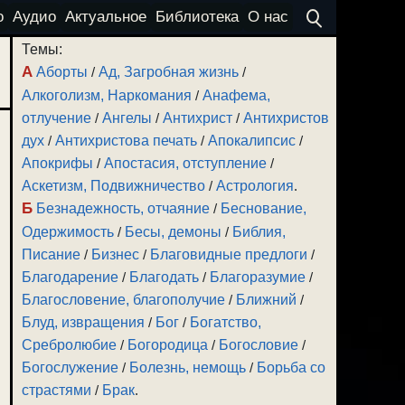
о
Аудио
Актуальное
Библиотека
О нас
Темы:
А
Аборты
/
Ад, Загробная жизнь
/
Алкоголизм, Наркомания
/
Анафема,
отлучение
/
Ангелы
/
Антихрист
/
Антихристов
дух
/
Антихристова печать
/
Апокалипсис
/
Апокрифы
/
Апостасия, отступление
/
Аскетизм, Подвижничество
/
Астрология
.
Б
Безнадежность, отчаяние
/
Беснование,
Одержимость
/
Бесы, демоны
/
Библия,
Писание
/
Бизнес
/
Благовидные предлоги
/
Благодарение
/
Благодать
/
Благоразумие
/
Благословение, благополучие
/
Ближний
/
Блуд, извращения
/
Бог
/
Богатство,
Сребролюбие
/
Богородица
/
Богословие
/
Богослужение
/
Болезнь, немощь
/
Борьба со
страстями
/
Брак
.