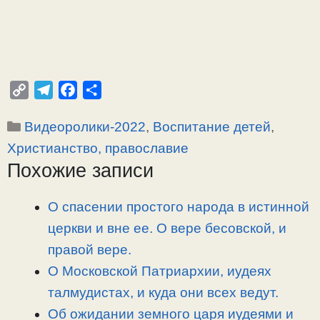
C
T
F
О
o
e
a
т
Рубрики
Видеоролики-2022
,
Воспитание детей
,
p
l
c
п
y
e
e
р
Христианство, православие
L
g
b
а
Похожие записи
i
r
o
в
n
a
o
и
О спасении простого народа в истинной
k
m
k
т
церкви и вне ее. О вере бесовской, и
ь
правой вере.
О Московской Патриархии, иудеях
талмудистах, и куда они всех ведут.
Об ожидании земного царя иудеями и