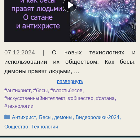
07.12.2024
|
О новых технологиях и
использовании их обществом. Как бесы,
демоны правят людьми, …
развернуть
#антихрист
,
#бесы
,
#властьбесов
,
#искусственныйинтеллект
,
#общество
,
#сатана
,
#технологии
Рубрики
,
,
,
Антихрист
Бесы, демоны
Видеоролики-2024
,
Общество
Технологии