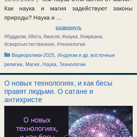
Как наука и магия задействуют законы
природы? Наука и …
развернуть
#буддизм
,
#йога
,
#магия
,
#наука
,
#нирвана
,
#сверхъестественное
,
#технологии
Рубрики
,
Видеоролики-2025
Индуизм и др. восточные
,
,
,
религии
Магия
Наука
Технологии
О новых технологиях, и как бесы
правят людьми. О сатане и
антихристе