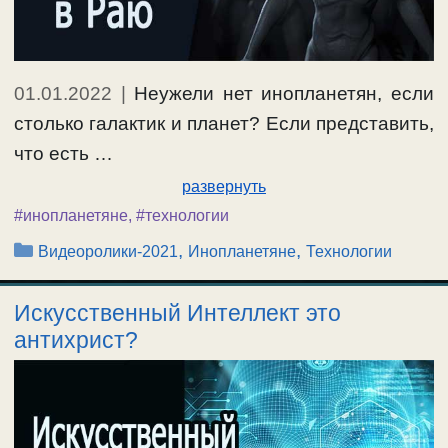
01.01.2022
|
Неужели нет инопланетян, если
столько галактик и планет? Если представить,
что есть …
развернуть
#инопланетяне
,
#технологии
Рубрики
,
,
Видеоролики-2021
Инопланетяне
Технологии
Искусственный Интеллект это
антихрист?