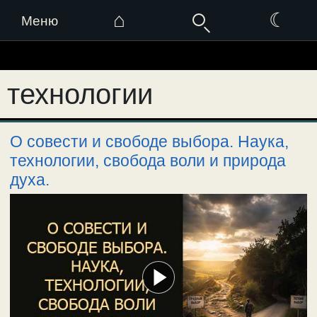
⌂
☾
Меню
Перейти
к
технологии
содержимому
О совести и свободе выбора. Наука,
технологии, свобода воли и природа
духа.