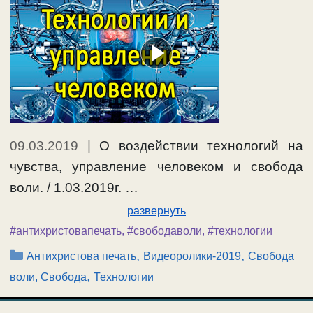
09.03.2019
|
О воздействии технологий на
чувства, управление человеком и свобода
воли. / 1.03.2019г. …
развернуть
#антихристовапечать
,
#свободаволи
,
#технологии
Рубрики
,
,
Антихристова печать
Видеоролики-2019
Свобода
,
воли, Свобода
Технологии