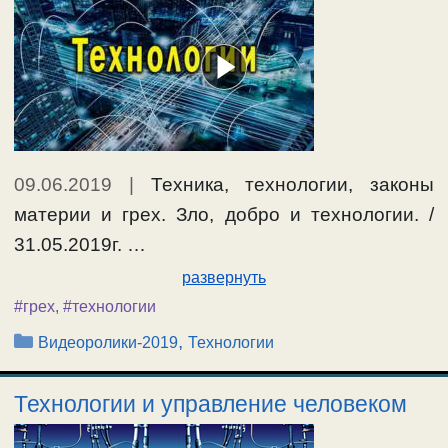
09.06.2019
|
Техника, технологии, законы
материи и грех. Зло, добро и технологии. /
31.05.2019г. …
развернуть
#грех
,
#технологии
Рубрики
,
Видеоролики-2019
Технологии
Технологии и управление человеком