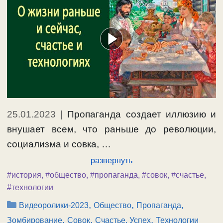
25.01.2023
|
Пропаганда создает иллюзию и
внушает всем, что раньше до революции,
социализма и совка, …
развернуть
#история
,
#общество
,
#пропаганда
,
#совок
,
#счастье
,
#технологии
Рубрики
,
,
Видеоролики-2023
Общество
Пропаганда,
,
,
,
Зомбирование
Совок
Счастье, Успех
Технологии