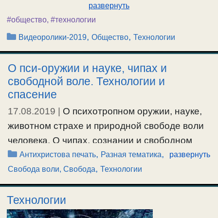
развернуть
#общество
,
#технологии
Рубрики
,
,
Видеоролики-2019
Общество
Технологии
О пси-оружии и науке, чипах и
свободной воле. Технологии и
спасение
17.08.2019
|
О психотропном оружии, науке,
животном страхе и природной свободе воли
человека. О чипах, сознании и свободном
Рубрики
,
,
произволении. Прогресс, новые технологии и
Антихристова печать
Разная тематика
развернуть
,
спасение.
Свобода воли, Свобода
Технологии
#антихристовапечать
,
#наука
,
#психотропноеоружие
,
Технологии
#свободаволи
,
#технологии