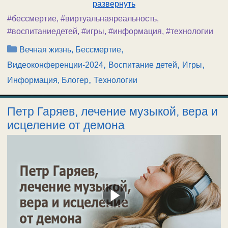
развернуть
#бессмертие
,
#виртуальнаяреальность
,
#воспитаниедетей
,
#игры
,
#информация
,
#технологии
Рубрики
,
Вечная жизнь, Бессмертие
,
,
,
Видеоконференции-2024
Воспитание детей
Игры
,
Информация, Блогер
Технологии
Петр Гаряев, лечение музыкой, вера и
исцеление от демона