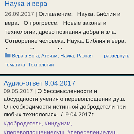
Наука и вера
26.09.2017
|
Оглавление: Наука, Библия и
вера. О прогрессе. Новые законы и
технологии, древо познания добра и зла.
Сотворение человека. Наука, Библия и вера.
Аноним: Познавая Мир с развитием
Рубрики
,
,
Вера в Бога, Атеизм
Наука
Разная
развернуть
цивилизации и накопленного опыта, церковь
,
тематика
Технологии
должна была развивать эту базу,
приближаясь к истине. Но церковники (слуги
Аудио-ответ 9.04.2017
Господа) окостенели в своих библейских
09.05.2017
|
О бессмысленности и
догмах, а наука и …
абсурдности учения о перевоплощении душ.
О необходимости истинной добродетели при
Ещё…
любых технологиях. / 9.04.2017г.
#древопознаниядобраизла
,
#технологии
#добродетель
,
#индуизм
,
#перевоплощениедуш
,
#переселениедуш
,