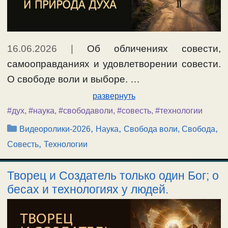
16.06.2026
|
Об обличениях совести,
самооправданиях и удовлетворении совести.
О свободе воли и выборе. …
развернуть
#дух
,
#наука
,
#свободаволи
,
#совесть
,
#технологии
Рубрики
,
,
,
Видеоролики-2026
Наука
Свобода воли, Свобода
,
Совесть
Технологии
Творец и Создатель только один Бог; о
бесах и технологиях у людей.