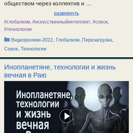
обществом через коллектив и …
развернуть
#глобализм
,
#искусственныйинтеллект
,
#совок
,
#технологии
Рубрики
,
,
Видеоролики-2022
Глобализм, Перезагрузка
,
Совок
Технологии
Инопланетяне, технологии и жизнь
вечная в Раю