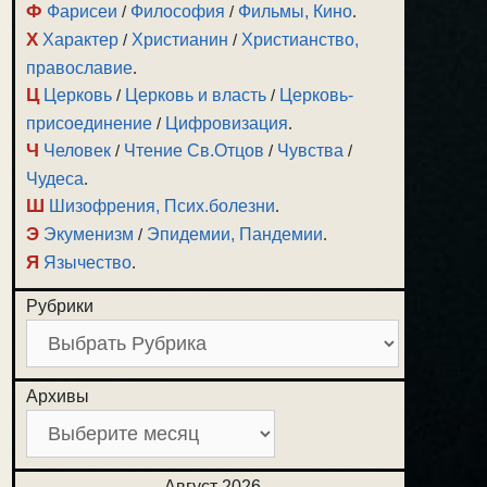
Ф
Фарисеи
/
Философия
/
Фильмы, Кино
.
Х
Характер
/
Христианин
/
Христианство,
православие
.
Ц
Церковь
/
Церковь и власть
/
Церковь-
присоединение
/
Цифровизация
.
Ч
Человек
/
Чтение Св.Отцов
/
Чувства
/
Чудеса
.
Ш
Шизофрения, Псих.болезни
.
Э
Экуменизм
/
Эпидемии, Пандемии
.
Я
Язычество
.
Рубрики
Архивы
Август 2026