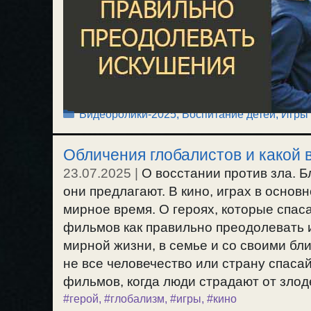
Рубрики
Видеоролики-2025
,
Воспитание детей
,
Игры
Обличения глобалистов и какой 
23.07.2025
|
О восстании против зла. 
они предлагают. В кино, играх в основ
мирное время. О героях, которые спас
фильмов как правильно преодолевать 
мирной жизни, в семье и со своими бл
не все человечество или страну спаса
фильмов, когда люди страдают от злоде
#герой
,
#глобализм
,
#игры
,
#кино