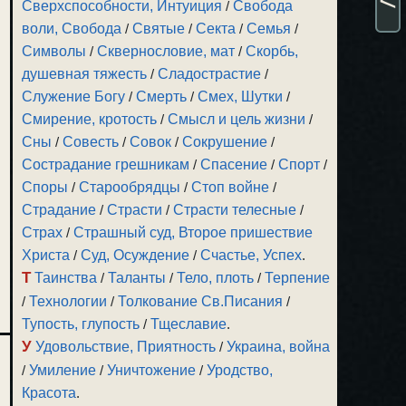
Сверхспособности, Интуиция
/
Свобода
воли, Свобода
/
Святые
/
Секта
/
Семья
/
Символы
/
Сквернословие, мат
/
Скорбь,
душевная тяжесть
/
Сладострастие
/
Служение Богу
/
Смерть
/
Смех, Шутки
/
Смирение, кротость
/
Смысл и цель жизни
/
Сны
/
Совесть
/
Совок
/
Сокрушение
/
Сострадание грешникам
/
Спасение
/
Спорт
/
Споры
/
Старообрядцы
/
Стоп войне
/
Страдание
/
Страсти
/
Страсти телесные
/
Страх
/
Страшный суд, Второе пришествие
Христа
/
Суд, Осуждение
/
Счастье, Успех
.
Т
Таинства
/
Таланты
/
Тело, плоть
/
Терпение
/
Технологии
/
Толкование Св.Писания
/
Тупость, глупость
/
Тщеславие
.
У
Удовольствие, Приятность
/
Украина, война
/
Умиление
/
Уничтожение
/
Уродство,
Красота
.