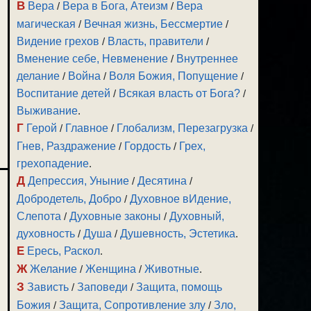
В
Вера
/
Вера в Бога, Атеизм
/
Вера
магическая
/
Вечная жизнь, Бессмертие
/
Видение грехов
/
Власть, правители
/
Вменение себе, Невменение
/
Внутреннее
делание
/
Война
/
Воля Божия, Попущение
/
Воспитание детей
/
Всякая власть от Бога?
/
Выживание
.
Г
Герой
/
Главное
/
Глобализм, Перезагрузка
/
Гнев, Раздражение
/
Гордость
/
Грех,
грехопадение
.
Д
Депрессия, Уныние
/
Десятина
/
Добродетель, Добро
/
Духовное вИдение,
Слепота
/
Духовные законы
/
Духовный,
духовность
/
Душа
/
Душевность, Эстетика
.
Е
Ересь, Раскол
.
Ж
Желание
/
Женщина
/
Животные
.
З
Зависть
/
Заповеди
/
Защита, помощь
Божия
/
Защита, Сопротивление злу
/
Зло,