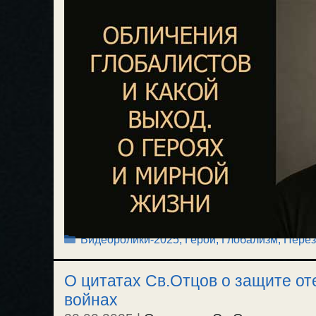
Рубрики
Видеоролики-2025
,
Герой
,
Глобализм, Перез
О цитатах Св.Отцов о защите от
войнах