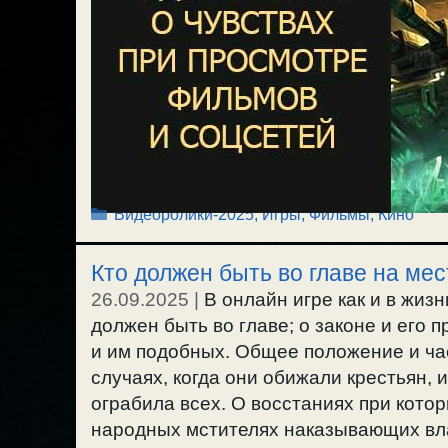
Рубрики
Видеоролики-2025
,
Игры
,
Фильмы, Кино
Кто должен быть во главе на мес
26.09.2025
|
В онлайн игре как и в жиз
должен быть во главе; о законе и его 
и им подобных. Общее положение и ча
случаях, когда они обижали крестьян,
ограбила всех. О восстаниях при котор
народных мстителях наказывающих вла