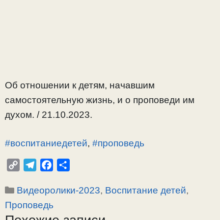
Об отношении к детям, начавшим
самостоятельную жизнь, и о проповеди им
духом. / 21.10.2023.
#воспитаниедетей
,
#проповедь
C
T
F
О
o
e
a
т
Рубрики
Видеоролики-2023
,
Воспитание детей
,
p
l
c
п
y
e
e
р
Проповедь
L
g
b
а