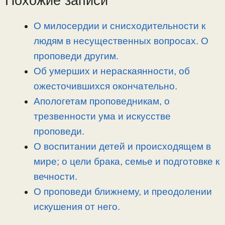
Похожие записи
i
r
o
в
n
a
o
и
О милосердии и снисходительности к
k
m
k
т
людям в несущественных вопросах. О
ь
проповеди другим.
Об умерших и нераскаянности, об
ожесточившихся окончательно.
Апологетам проповедникам, о
трезвенности ума и искусстве
проповеди.
О воспитании детей и происходящем в
мире; о цели брака, семье и подготовке к
вечности.
О проповеди ближнему, и преодолении
искушения от него.