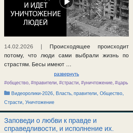
14.02.2026
|
Происходящее происходит
потому, что люди сами выбрали жизнь по
страстям. Бесы имеют …
развернуть
#общество
,
#правители
,
#страсти
,
#уничтожение
,
#царь
Рубрики
,
,
,
Видеоролики-2026
Власть, правители
Общество
,
Страсти
Уничтожение
Заповеди о любви к правде и
справедливости, и исполнение их.