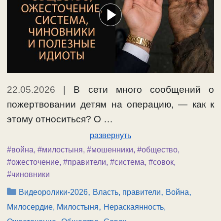
22.05.2026
|
В сети много сообщений о
пожертвовании детям на операцию, — как к
этому относиться? О …
развернуть
#война
,
#милостыня
,
#мошенники
,
#общество
,
#ожесточение
,
#правители
,
#система
,
#совок
,
#чиновники
Рубрики
,
,
,
Видеоролики-2026
Власть, правители
Война
,
Милосердие, Милостыня
Нераскаянность,