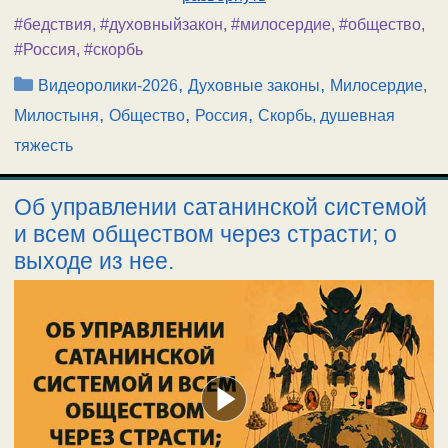
#бедствия
,
#духовныйзакон
,
#милосердие
,
#общество
,
#Россия
,
#скорбь
Рубрики
,
,
Видеоролики-2026
Духовные законы
Милосердие,
,
,
,
Милостыня
Общество
Россия
Скорбь, душевная
тяжесть
Об управлении сатанинской системой
и всем обществом через страсти; о
выходе из нее.