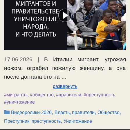
17.06.2026
|
В Италии мигрант, угрожая
ножом, ограбил пожилую женщину, а она
после догнала его на …
развернуть
#мигранты
,
#общество
,
#правители
,
#преступность
,
#уничтожение
Рубрики
,
,
,
Видеоролики-2026
Власть, правители
Общество
,
Преступник, преступность
Уничтожение