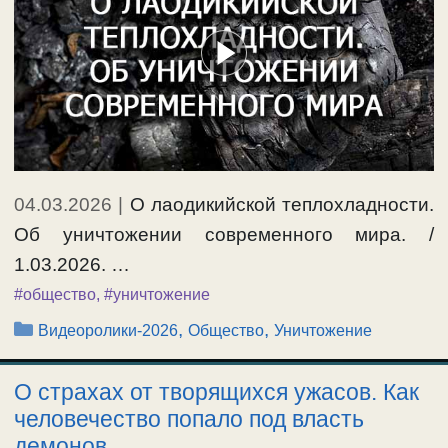
04.03.2026
|
О лаодикийской теплохладности.
Об уничтожении современного мира. /
1.03.2026. …
#общество
,
#уничтожение
Рубрики
,
,
Видеоролики-2026
Общество
Уничтожение
О страхах от творящихся ужасов. Как
человечество попало под власть
демонов.