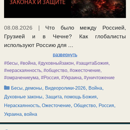
08.08.2026
|
Что было между Россией,
Грузией и в Чечне? Как глобалисты
используют Россию для …
развернуть
#бесы
,
#война
,
#духовныйзакон
,
#защитаБожия
,
#нераскаянность
,
#общество
,
#ожесточение
,
#омрачениеума
,
#Россия
,
#Украина
,
#уничтожение
Рубрики
,
,
,
Бесы, демоны
Видеоролики-2026
Война
,
,
Духовные законы
Защита, помощь Божия
,
,
,
Нераскаянность, Ожесточение
Общество
Россия
Украина, война