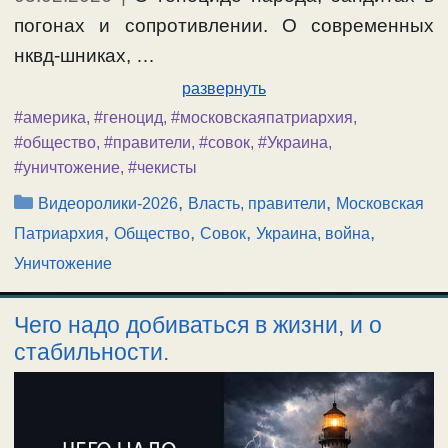
погонах и сопротивлении. О современных
нквд-шниках, …
развернуть
#америка
,
#геноцид
,
#московскаяпатриархия
,
#общество
,
#правители
,
#совок
,
#Украина
,
#уничтожение
,
#чекисты
Рубрики
,
,
Видеоролики-2026
Власть, правители
Московская
,
,
,
,
Патриархия
Общество
Совок
Украина, война
Уничтожение
Чего надо добиваться в жизни, и о
стабильности.