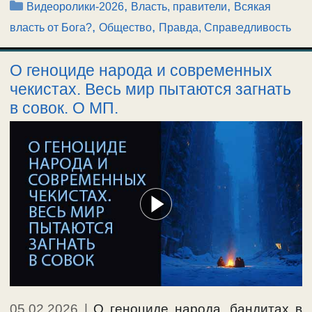
Рубрики
,
,
Видеоролики-2026
Власть, правители
Всякая
,
,
власть от Бога?
Общество
Правда, Справедливость
О геноциде народа и современных
чекистах. Весь мир пытаются загнать
в совок. О МП.
05.02.2026
|
О геноциде народа, бандитах в