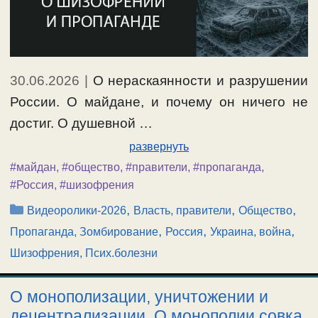
30.06.2026
|
О нераскаянности и разрушении
России. О майдане, и почему он ничего не
достиг. О душевной …
развернуть
#майдан
,
#общество
,
#правители
,
#пропаганда
,
#Россия
,
#шизофрения
Рубрики
,
,
,
Видеоролики-2026
Власть, правители
Общество
,
,
,
Пропаганда, Зомбирование
Россия
Украина, война
Шизофрения, Псих.болезни
О монополизации, уничтожении и
децентрализации. О монополии совка,