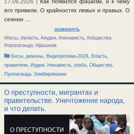
17.06.2026
|
Как появился фашизм, и к чему
его привели. О крайностях левых и правых. О
сеянии …
развернуть
#бесы
,
#власть
,
#иудеи
,
#ненависть
,
#общество
,
#пропаганда
,
#фашизм
Рубрики
,
,
Бесы, демоны
Видеоролики-2026
Власть,
,
,
,
,
правители
Иудеи
Ненависть, злоба
Общество
Пропаганда, Зомбирование
О преступности, мигрантах и
правительстве. Уничтожение народа,
и что делать.