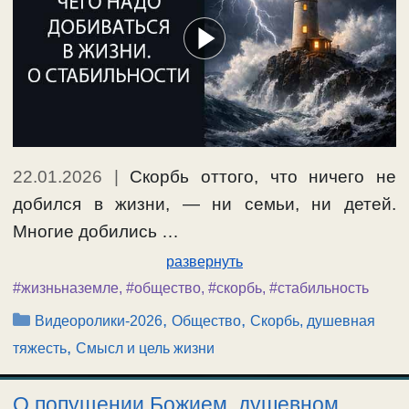
22.01.2026
|
Скорбь оттого, что ничего не
добился в жизни, — ни семьи, ни детей.
Многие добились …
развернуть
#жизньназемле
,
#общество
,
#скорбь
,
#стабильность
Рубрики
,
,
Видеоролики-2026
Общество
Скорбь, душевная
,
тяжесть
Смысл и цель жизни
О попущении Божием, душевном