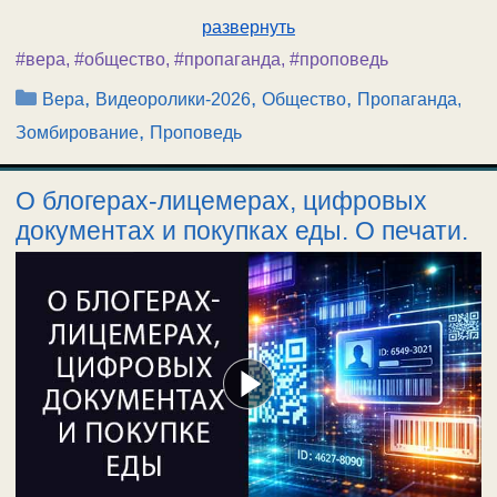
развернуть
#вера
,
#общество
,
#пропаганда
,
#проповедь
Рубрики
,
,
,
Вера
Видеоролики-2026
Общество
Пропаганда,
,
Зомбирование
Проповедь
О блогерах-лицемерах, цифровых
документах и покупках еды. О печати.