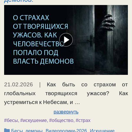
21.02.2026
|
Как быть со страхом от
глобальных творящихся ужасов? Как
устремиться к Небесам, и …
развернуть
#бесы
,
#искушение
,
#общество
,
#страх
Рубрики
,
,
,
Бесы, демоны
Видеоролики-2026
Искушение