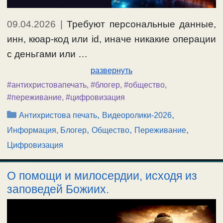
09.04.2026
|
Требуют персональные данные,
инн, кюар-код или id, иначе никакие операции
с деньгами или …
развернуть
#антихристовапечать
,
#блогер
,
#общество
,
#переживание
,
#цифровизация
Рубрики
,
,
Антихристова печать
Видеоролики-2026
,
,
,
Информация, Блогер
Общество
Переживание
Цифровизация
О помощи и милосердии, исходя из
заповедей Божиих.