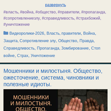
развернуть
#власть
,
#война
,
#общество
,
#правители
,
#пропаганда
,
#сопротивлениезлу
,
#справедливость
,
#страхбожий
,
#уничтожение
Рубрики
,
,
,
Видеоролики-2026
Власть, правители
Война
,
,
Защита, Сопротивление злу
Общество
Правда,
,
,
Справедливость
Пропаганда, Зомбирование
Стоп
,
,
войне
Страх
Уничтожение
Мошенники и милостыня. Общество,
ожесточение, система, чиновники и
полезные идиоты.