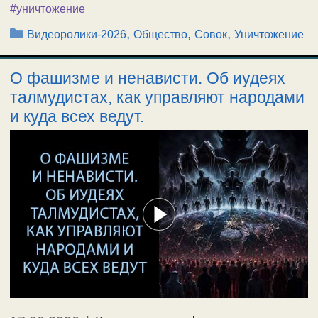
#уничтожение
Рубрики
,
,
,
Видеоролики-2026
Общество
Совок
Уничтожение
О фашизме и ненависти. Об иудеях
талмудистах, как управляют народами
и куда всех ведут.