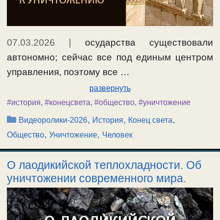
07.03.2026
|
осударства существовали
автономно; сейчас все под единым центром
управления, поэтому все …
развернуть
#история
,
#конецсвета
,
#общество
,
#уничтожение
Рубрики
,
,
,
Видеоролики-2026
История
Конец света
,
,
Общество
Уничтожение
Человек
О лаодикийской теплохладности. Об
уничтожении современного мира.