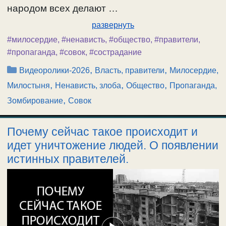
народом всех делают …
развернуть
#милосердие
,
#ненависть
,
#общество
,
#правители
,
#пропаганда
,
#совок
,
#сострадание
Рубрики
,
,
Видеоролики-2026
Власть, правители
Милосердие,
,
,
,
Милостыня
Ненависть, злоба
Общество
Пропаганда,
,
Зомбирование
Совок
Почему сейчас такое происходит и
идет уничтожение людей. О появлении
истинных правителей.