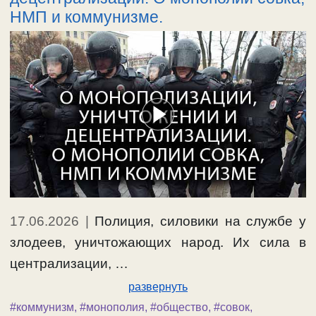
НМП и коммунизме.
17.06.2026
|
Полиция, силовики на службе у
злодеев, уничтожающих народ. Их сила в
централизации, …
развернуть
#коммунизм
,
#монополия
,
#общество
,
#совок
,