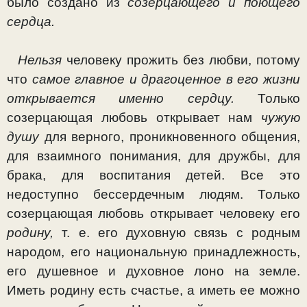
было создано из
созерцающего и поющего
сердца.
Нельзя
человеку прожить без любви, потому
что
самое главное и драгоценное в его жизни
открывается именно сердцу.
Только
созерцающая любовь открывает нам
чу­жую
душу
для верного, проникновенного общения,
для взаимного понимания, для дружбы, для
брака, для вос­питания детей. Все это
недоступно бессердечным людям. Только
созерцающая любовь открывает человеку его
роди­ну,
т. е. его духовную связь с родным
народом, его на­циональную принадлежность,
его душевное и духовное лоно на земле.
Иметь родину есть счастье, а иметь ее мож­но