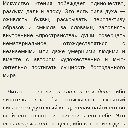
Искусство чтения побеждает одиночество,
разлуку, даль и эпоху. Это есть сила духа —
оживлять буквы, рас­крывать перспективу
образов и смысла за словами, запол­нять
внутренние «пространства» души, созерцать
немате­риальное, отождествляться с
незнаемыми или даже умер­шими людьми и
вместе с автором художественно и мыс­
лительно постигать сущность богозданного
мира.
Читать — значит
искать и находить:
ибо
читатель как бы отыскивает скрытый
писателем духовный клад, желая найти его во
всей его полноте и присвоить его себе. Это
есть
творческий
процесс, ибо воспроизводить