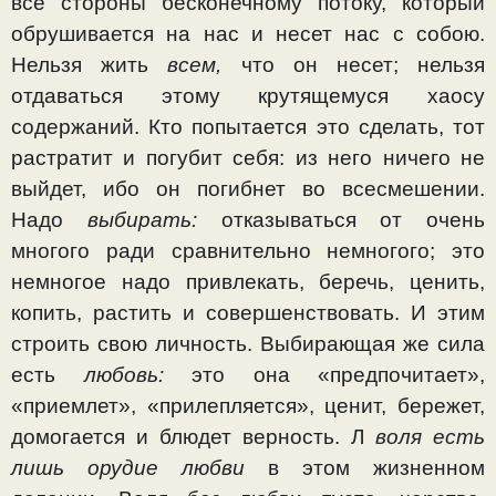
все стороны бесконечному потоку, который
обрушивается на нас и несет нас с собою.
Нельзя жить
всем,
что он несет; нельзя
отдаваться этому крутящемуся хаосу
содержаний. Кто попытается это сделать, тот
растра­тит и погубит себя: из него ничего не
выйдет, ибо он погиб­нет во всесмешении.
Надо
выбирать:
отказываться от очень
многого ради сравнительно немногого; это
немногое надо привлекать, беречь, ценить,
копить, растить и совершенст­вовать. И этим
строить свою личность. Выбирающая же сила
есть
любовь:
это она «предпочитает»,
«приемлет», «прилепляется», ценит, бережет,
домогается и блюдет вер­ность. Л
воля есть
лишь орудие любви
в этом жизненном