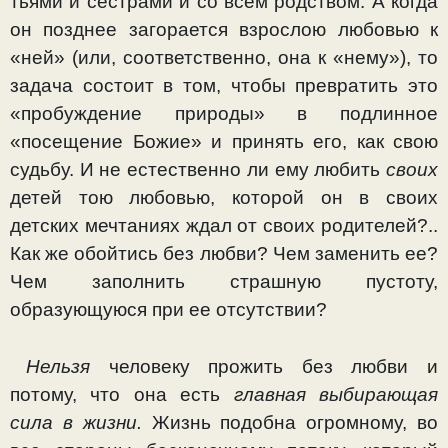
тьями и сестрами и со всем родством. А когда
он позднее загорается взрослою любовью к
«ней» (или, соответствен­но, она к «нему»), то
задача состоит в том, чтобы превра­тить это
«пробуждение природы» в подлинное
«посещение Божие» и принять его, как свою
судьбу. И не естественно ли ему любить
своих
детей тою любовью, которой он в своих
детских мечтаниях ждал от своих родителей?..
Как же обойтись без любви? Чем заменить ее?
Чем заполнить страшную пустоту,
образующуюся при ее отсутствии?
Нельзя
человеку прожить без любви и
потому, что она есть
главная выбирающая
сила в жизни.
Жизнь подобна огромному, во