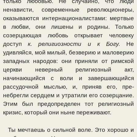
только любовью. Не случайно, что люди
ненависти, современные революционеры,
оказываются интернацио­налистами: мертвые
в любви, они лишены и родины. Толь­ко
созерцающая любовь открывает человеку
доступ
к. рели­гиозности и к Богу.
Не
удивляйся, мой милый, безверию и маловерию
западных народов: они приняли от римской
церкви неверный религиозный акт,
начинающийся с воли и завершающийся
рассудочной мыслью, и, приняв его, пре­
небрегли сердцем и утратили его созерцание.
Этим был предопределен тот религиозный
кризис, который они ныне переживают.
Ты мечтаешь о сильной воле. Это хорошо и