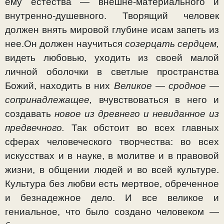
ему естества — внешне-материального и
внутренно-душевного. Творящий человек
должен внять мировой глубине исам запеть из
нее.Он должен научиться
созерцать сердцем,
видеть любовью, уходить из своей малой
личной оболочки в светлые пространства
Божий, находить в них
Великое — сродное —
сопринадлежащее,
вчувствоваться в него и
создавать
новое из древнего и невиданное из
предвечного.
Так обстоит во всех главных
сферах человеческого твор­чества: во всех
искусствах и в науке, в молитве и в право­вой
жизни, в общении людей и во всей культуре.
Культура без любви есть мертвое, обреченное
и безнадежное дело. И все великое и
гениальное, что было создано человеком —