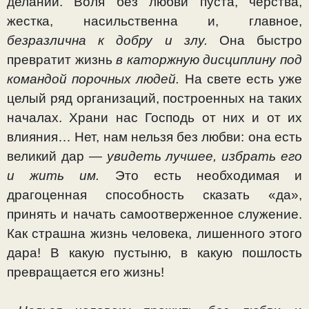
делании. Воля без любви пуста, черства,
жестка, насиль­ственна и, главное,
безразлична к добру и злу.
Она быстро
превратит жизнь
в каторжную дисциплину под
командой порочных людей.
На свете есть уже
целый ряд организа­ций, построенных на таких
началах. Храни нас Господь от них и от их
влияния… Нет, нам нельзя без любви: она есть
великий дар —
увидеть лучшее, избрать его
и жить им.
Это есть необходимая и
драгоценная способность сказать «да»,
принять и начать самоотверженное служение.
Как страшна жизнь человека, лишенного этого
дара! В какую пустыню, в какую пошлость
превращается его жизнь!