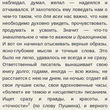
наблюдал, думал, желал — надеялся и
отчаивался. И захотелось ему поведать нам о
чем-то таком, что
для всех
нас важно, что нам
необходимо духовно увидеть, прочувствовать,
проду­мать и усвоить. Значит — что-то
значительное о
чем-то
важном и драгоценном.
И вот он начинал отыскивать верные образы,
ясно-глубокие мысли и точные слова. Это
было не легко, удавалось не всегда и не сразу.
Ответственный писа­тель вынашивает свою
книгу долго; годами, иногда — всю жизнь; не
расстается с нею ни днем, ни ночью; отдает ей
свои лучшие силы, свои вдохновенные часы;
«болеет» ее темою и «исцеляется» писанием.
Ищет сразу и правды, и красоты, и
2
«точности»
(по слову Пушкина), и верного