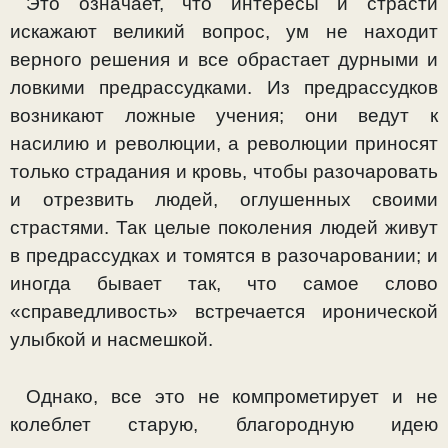
Это означает, что интересы и страсти
искажают вели­кий вопрос, ум не находит
верного решения и все обраста­ет дурными и
ловкими предрассудками. Из предрассудков
возникают ложные учения; они ведут к
насилию и револю­ции, а революции приносят
только страдания и кровь, что­бы разочаровать
и отрезвить людей, оглушенных своими
страстями. Так целые поколения людей живут
в предрас­судках и томятся в разочаровании; и
иногда бывает так, что самое слово
«справедливость» встречается ироничес­кой
улыбкой и насмешкой.
Однако, все это не компрометирует и не
колеблет ста­рую, благородную идею