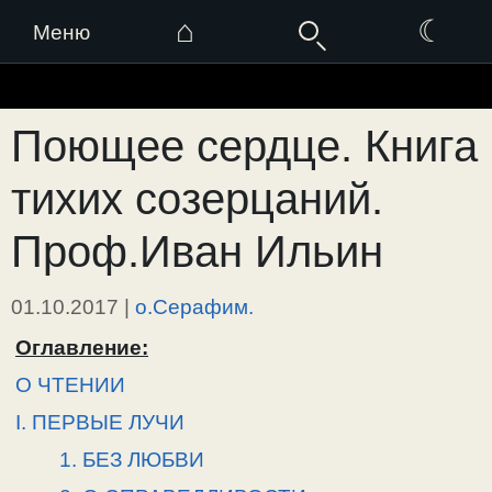
⌂
☾
Меню
Перейти
к
Поющее сердце. Книга
содержимому
тихих созерцаний.
Проф.Иван Ильин
01.10.2017
|
о.Серафим.
Оглавление:
О ЧТЕНИИ
I. ПЕРВЫЕ ЛУЧИ
1. БЕЗ ЛЮБВИ