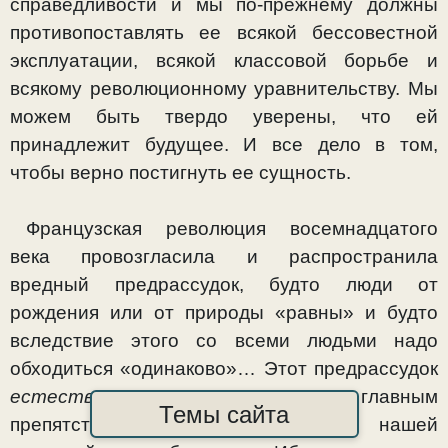
справедливости и мы по-прежнему должны
противопоставлять ее всякой бессовестной
эксплу­атации, всякой классовой борьбе и
всякому революционно­му уравнительству. Мы
можем быть твердо уверены, что ей
принадлежит будущее. И все дело в том,
чтобы верно постигнуть ее сущность.
Французская революция восемнадцатого
века провоз­гласила и распространила
вредный предрассудок, будто люди от
рождения или от природы «равны» и будто
вслед­ствие этого со всеми людьми надо
обходиться «одинако­во»… Этот предрассудок
естественного равенства
является главным
Темы сайта
препятствием для разрешения нашей