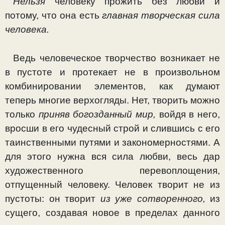
Нельзя
человеку прожить без любви и
потому, что она есть
главная творческая сила
человека.
Ведь человеческое творчество возникает не
в пустоте и протекает не в произвольном
комбинировании элементов, как думают
теперь многие верхогляды. Нет, творить можно
только
приняв богозданный мир,
войдя в него,
вросши в его чудесный строй и слившись с его
таинственными путями и закономерностями. А
для этого нужна вся сила любви, весь дар
художественного перевоплощения,
отпущенный чело­веку. Человек творит не из
пустоты: он творит
из уже сотво­ренного,
из
сущего, создавая новое в пределах данного