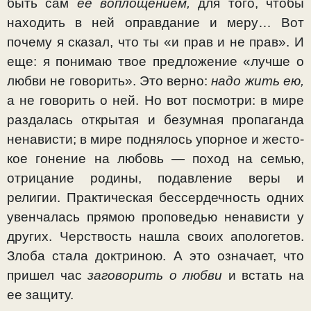
быть сам
ее воплоще­нием,
для того, чтобы
находить в ней оправдание и меру… Вот
почему я сказал, что ты «и прав и не прав». И
еще: я понимаю твое предложение «лучше о
любви не говорить». Это верно:
надо жить ею,
а не говорить о ней. Но вот посмотри: в мире
раздалась открытая и безумная пропаганда
ненависти; в мире поднялось упорное и жесто­
кое гонение на любовь — поход на семью,
отрицание роди­ны, подавление веры и
религии. Практическая бессердеч­ность одних
увенчалась прямою проповедью ненависти у
других. Черствость нашла своих апологетов.
Злоба стала доктриною. А это означает, что
пришел час
заговорить о любви
и встать на
ее защиту.