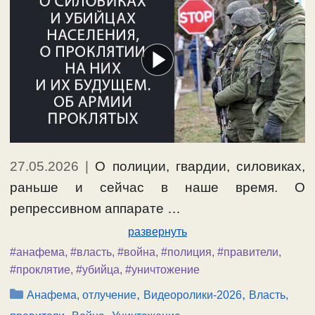
27.05.2026
|
О полиции, гвардии, силовиках,
раньше и сейчас в наше время. О
репрессивном аппарате …
развернуть
#анафема
,
#власть
,
#война
,
#полиция
,
#правители
,
#проклятие
,
#убийца
,
#уничтожение
Рубрики
,
,
Анафема, отлучение
Видеоролики-2026
Власть,