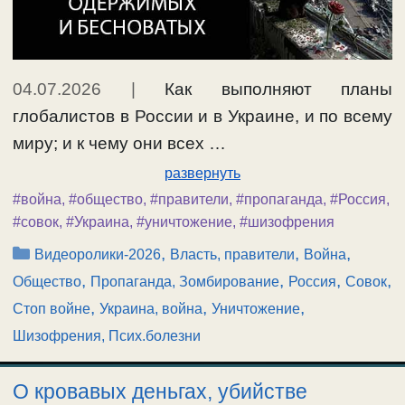
04.07.2026
|
Как выполняют планы
глобалистов в России и в Украине, и по всему
миру; и к чему они всех …
развернуть
#война
,
#общество
,
#правители
,
#пропаганда
,
#Россия
,
#совок
,
#Украина
,
#уничтожение
,
#шизофрения
Рубрики
,
,
,
Видеоролики-2026
Власть, правители
Война
,
,
,
,
Общество
Пропаганда, Зомбирование
Россия
Совок
,
,
,
Стоп войне
Украина, война
Уничтожение
Шизофрения, Псих.болезни
О кровавых деньгах, убийстве