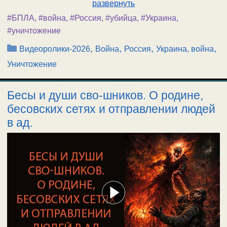
развернуть
#БПЛА
,
#война
,
#Россия
,
#убийца
,
#Украина
,
#уничтожение
Рубрики
,
,
,
,
Видеоролики-2026
Война
Россия
Украина, война
Уничтожение
Бесы и души сво-шников. О родине,
бесовских сетях и отправлении людей
в ад.