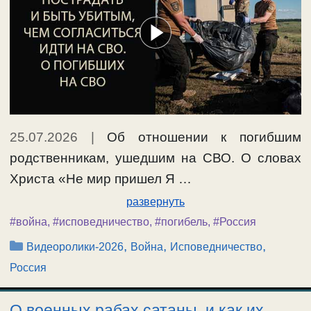
25.07.2026
|
Об отношении к погибшим
родственникам, ушедшим на СВО. О словах
Христа «Не мир пришел Я …
развернуть
#война
,
#исповедничество
,
#погибель
,
#Россия
Рубрики
,
,
,
Видеоролики-2026
Война
Исповедничество
Россия
О военных рабах сатаны, и как их