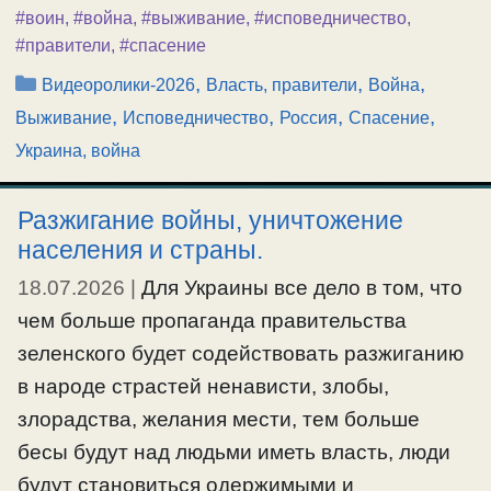
#воин
,
#война
,
#выживание
,
#исповедничество
,
#правители
,
#спасение
Рубрики
,
,
,
Видеоролики-2026
Власть, правители
Война
,
,
,
,
Выживание
Исповедничество
Россия
Спасение
Украина, война
Разжигание войны, уничтожение
населения и страны.
18.07.2026
|
Для Украины все дело в том, что
чем больше пропаганда правительства
зеленского будет содействовать разжиганию
в народе страстей ненависти, злобы,
злорадства, желания мести, тем больше
бесы будут над людьми иметь власть, люди
будут становиться одержимыми и