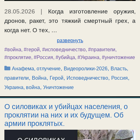
28.05.2026
|
Когда изготовление оружия,
дронов, ракет, это тяжкий смертный грех, а
когда нет. О тех, …
развернуть
#война
,
#герой
,
#исповедничество
,
#правители
,
#проклятие
,
#Россия
,
#убийца
,
#Украина
,
#уничтожение
Рубрики
,
,
Анафема, отлучение
Видеоролики-2026
Власть,
,
,
,
,
,
правители
Война
Герой
Исповедничество
Россия
,
Украина, война
Уничтожение
О силовиках и убийцах населения, о
проклятии на них и их будущем. Об
армии проклятых.