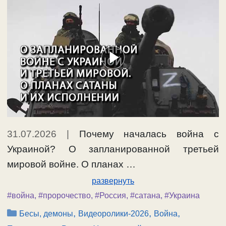
31.07.2026
|
Почему началась война с
Украиной? О запланированной третьей
мировой войне. О планах …
развернуть
#война
,
#пророчество
,
#Россия
,
#сатана
,
#Украина
Рубрики
,
,
,
Бесы, демоны
Видеоролики-2026
Война