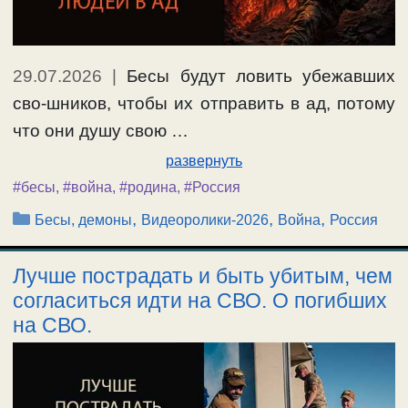
29.07.2026
|
Бесы будут ловить убежавших
сво-шников, чтобы их отправить в ад, потому
что они душу свою …
развернуть
#бесы
,
#война
,
#родина
,
#Россия
Рубрики
,
,
,
Бесы, демоны
Видеоролики-2026
Война
Россия
Лучше пострадать и быть убитым, чем
согласиться идти на СВО. О погибших
на СВО.