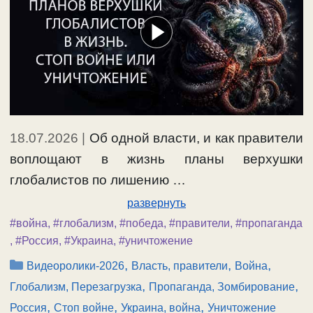
18.07.2026
|
Об одной власти, и как правители
воплощают в жизнь планы верхушки
глобалистов по лишению …
развернуть
#война
,
#глобализм
,
#победа
,
#правители
,
#пропаганда
,
#Россия
,
#Украина
,
#уничтожение
Рубрики
,
,
,
Видеоролики-2026
Власть, правители
Война
,
,
Глобализм, Перезагрузка
Пропаганда, Зомбирование
,
,
,
Россия
Стоп войне
Украина, война
Уничтожение