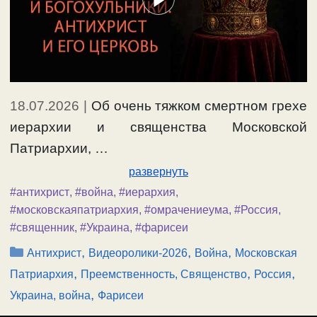
18.07.2026
|
Об очень тяжком смертном грехе
иерархии и священства Московской
Патриархии, …
развернуть
#антихрист
,
#война
,
#иерархия
,
#московскаяпатриархия
,
#омрачениеума
,
#Россия
,
#священник
,
#Украина
,
#фарисеи
Рубрики
,
,
,
Антихрист
Видеоролики-2026
Война
Московская
,
,
,
Патриархия
Преемственность, Священство
Россия
,
Украина, война
Фарисеи