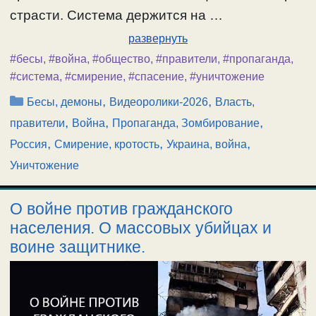
страсти. Система держится на …
развернуть
#бесы
,
#война
,
#общество
,
#правители
,
#пропаганда
,
#система
,
#смирение
,
#спасение
,
#уничтожение
Рубрики
,
,
Бесы, демоны
Видеоролики-2026
Власть,
,
,
,
правители
Война
Пропаганда, Зомбирование
,
,
,
Россия
Смирение, кротость
Украина, война
Уничтожение
О войне против гражданского
населения. О массовых убийцах и
воине защитнике.