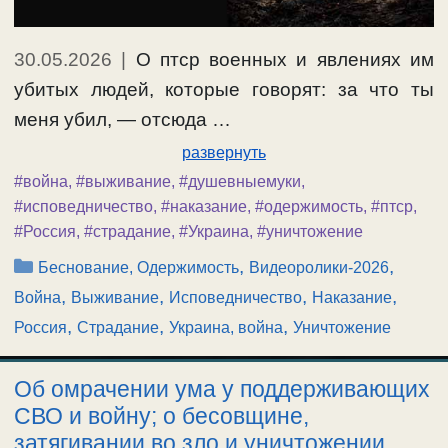
30.05.2026
|
О птср военных и явлениях им
убитых людей, которые говорят: за что ты
меня убил, — отсюда …
развернуть
#война
,
#выживание
,
#душевныемуки
,
#исповедничество
,
#наказание
,
#одержимость
,
#птср
,
#Россия
,
#страдание
,
#Украина
,
#уничтожение
Рубрики
,
,
Беснование, Одержимость
Видеоролики-2026
,
,
,
,
Война
Выживание
Исповедничество
Наказание
,
,
,
Россия
Страдание
Украина, война
Уничтожение
Об омрачении ума у поддерживающих
СВО и войну; о бесовщине,
затягивании во зло и уничтожении.