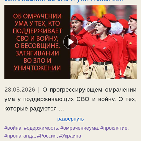
28.05.2026
|
О прогрессирующем омрачении
ума у поддерживающих СВО и войну. О тех,
которые радуются …
развернуть
#война
,
#одержимость
,
#омрачениеума
,
#проклятие
,
#пропаганда
,
#Россия
,
#Украина