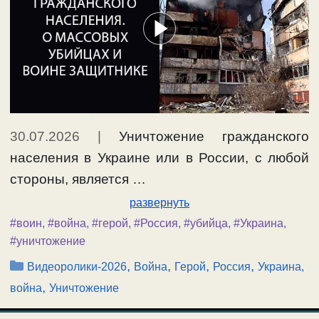
30.07.2026
|
Уничтожение гражданского
населения в Украине или в России, с любой
стороны, является …
развернуть
#воин
,
#война
,
#герой
,
#Россия
,
#убийца
,
#Украина
,
#уничтожение
Рубрики
,
,
,
,
Видеоролики-2026
Война
Герой
Россия
Украина,
,
война
Уничтожение