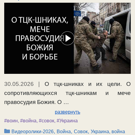
30.05.2026
|
О тцк-шниках и их цели. О
сопротивляющихся тцк-шникам и мече
правосудия Божия. О …
развернуть
#воин
,
#война
,
#совок
,
#Украина
Рубрики
,
,
,
Видеоролики-2026
Война
Совок
Украина, война