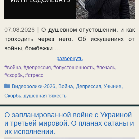
07.08.2026
|
О душевном опустошении, и как
проходить через него. Об искушениях от
войны, бомбежки …
развернуть
#война
,
#депрессия
,
#опустошенность
,
#печаль
,
#скорбь
,
#стресс
Рубрики
,
,
,
Видеоролики-2026
Война
Депрессия, Уныние
Скорбь, душевная тяжесть
О запланированной войне с Украиной
и третьей мировой. О планах сатаны и
их исполнении.