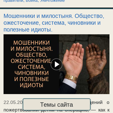
,
,
правители
Война
Уничтожение
Мошенники и милостыня. Общество,
ожесточение, система, чиновники и
полезные идиоты.
22.05.2026
|
В сети много сообщений о
Темы сайта
пожертвовании детям на операцию, — как к