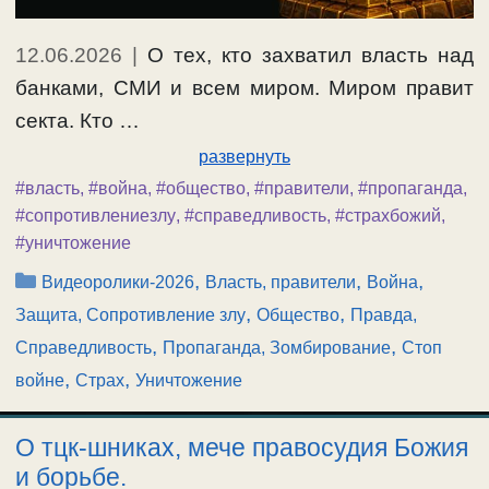
12.06.2026
|
О тех, кто захватил власть над
банками, СМИ и всем миром. Миром правит
секта. Кто …
развернуть
#власть
,
#война
,
#общество
,
#правители
,
#пропаганда
,
#сопротивлениезлу
,
#справедливость
,
#страхбожий
,
#уничтожение
Рубрики
,
,
,
Видеоролики-2026
Власть, правители
Война
,
,
Защита, Сопротивление злу
Общество
Правда,
,
,
Справедливость
Пропаганда, Зомбирование
Стоп
,
,
войне
Страх
Уничтожение
О тцк-шниках, мече правосудия Божия
и борьбе.