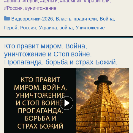
#война
,
#герой
,
#деньги
,
#наемник
,
#правители
,
#Россия
,
#уничтожение
Рубрики
,
,
,
Видеоролики-2026
Власть, правители
Война
,
,
,
Герой
Россия
Украина, война
Уничтожение
Кто правит миром. Война,
уничтожение и Стоп войне.
Пропаганда, борьба и страх Божий.