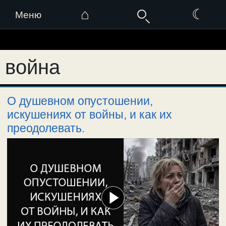
⌂
☾
Меню
Перейти
к
война
содержимому
О душевном опустошении,
искушениях от войны, и как их
преодолевать.