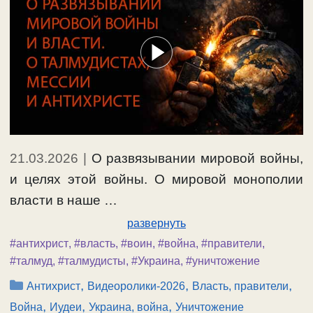
21.03.2026
|
О развязывании мировой войны,
и целях этой войны. О мировой монополии
власти в наше …
развернуть
#антихрист
,
#власть
,
#воин
,
#война
,
#правители
,
#талмуд
,
#талмудисты
,
#Украина
,
#уничтожение
Рубрики
,
,
,
Антихрист
Видеоролики-2026
Власть, правители
,
,
,
Война
Иудеи
Украина, война
Уничтожение