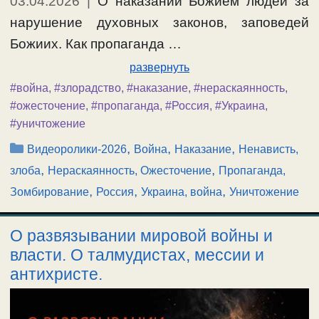
03.04.2026
|
О наказании Божием людей за
нарушение духовных законов, заповедей
Божиих. Как пропаганда …
развернуть
#война
,
#злорадство
,
#наказание
,
#нераскаянность
,
#ожесточение
,
#пропаганда
,
#Россия
,
#Украина
,
#уничтожение
Рубрики
,
,
,
Видеоролики-2026
Война
Наказание
Ненависть,
,
,
злоба
Нераскаянность, Ожесточение
Пропаганда,
,
,
,
Зомбирование
Россия
Украина, война
Уничтожение
О развязывании мировой войны и
власти. О талмудистах, мессии и
антихристе.