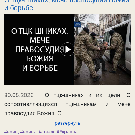
и борьбе.
30.05.2026
|
О тцк-шниках и их цели. О
сопротивляющихся тцк-шникам и мече
правосудия Божия. О …
развернуть
#воин
,
#война
,
#совок
,
#Украина