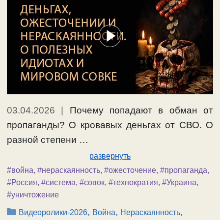
03.04.2026
|
Почему попадают в обман от
пропаганды? О кровавых деньгах от СВО. О
разной степени …
развернуть
#война
,
#нераскаянность
,
#ожесточение
,
#пропаганда
,
#Россия
,
#система
,
#совок
,
#технократия
,
#Украина
,
#уничтожение
Рубрики
,
,
Видеоролики-2026
Война
Нераскаянность,