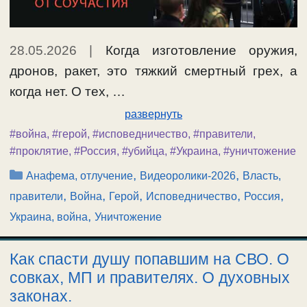
28.05.2026
|
Когда изготовление оружия,
дронов, ракет, это тяжкий смертный грех, а
когда нет. О тех, …
развернуть
#война
,
#герой
,
#исповедничество
,
#правители
,
#проклятие
,
#Россия
,
#убийца
,
#Украина
,
#уничтожение
Рубрики
,
,
Анафема, отлучение
Видеоролики-2026
Власть,
,
,
,
,
,
правители
Война
Герой
Исповедничество
Россия
,
Украина, война
Уничтожение
Как спасти душу попавшим на СВО. О
совках, МП и правителях. О духовных
законах.