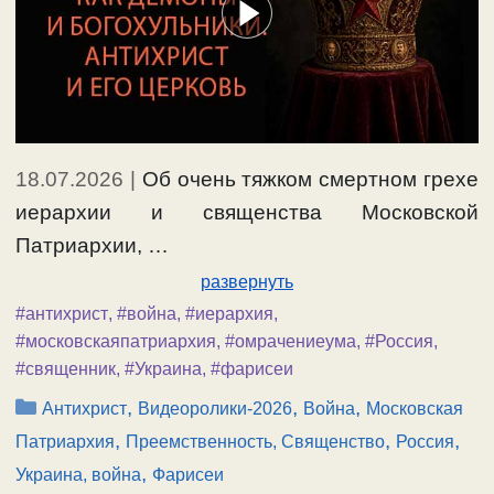
18.07.2026
|
Об очень тяжком смертном грехе
иерархии и священства Московской
Патриархии, …
развернуть
#антихрист
,
#война
,
#иерархия
,
#московскаяпатриархия
,
#омрачениеума
,
#Россия
,
#священник
,
#Украина
,
#фарисеи
Рубрики
,
,
,
Антихрист
Видеоролики-2026
Война
Московская
,
,
,
Патриархия
Преемственность, Священство
Россия
,
Украина, война
Фарисеи