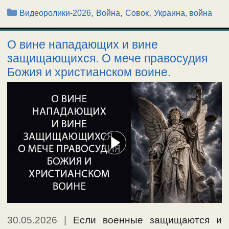
Рубрики
,
,
,
Видеоролики-2026
Война
Совок
Украина, война
О вине нападающих и вине
защищающихся. О мече правосудия
Божия и христианском воине.
30.05.2026
|
Если военные защищаются и