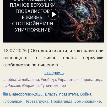
18.07.2026
|
Об одной власти, и как правители
воплощают в жизнь планы верхушки
глобалистов по лишению …
развернуть
#война
,
#глобализм
,
#победа
,
#правители
,
#пропаганда
,
#Россия
,
#Украина
,
#уничтожение
Рубрики
,
,
,
Видеоролики-2026
Власть, правители
Война
,
,
Глобализм, Перезагрузка
Пропаганда, Зомбирование