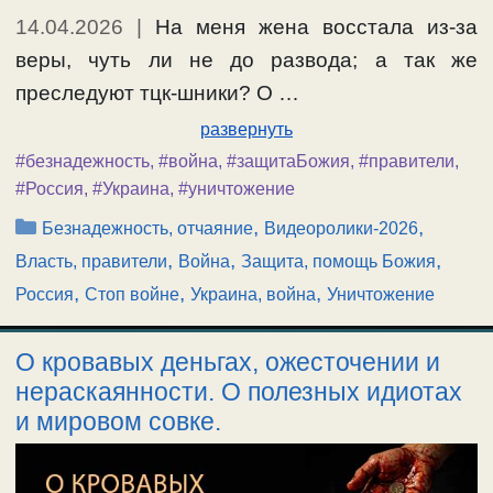
14.04.2026
|
На меня жена восстала из-за
веры, чуть ли не до развода; а так же
преследуют тцк-шники? О …
развернуть
#безнадежность
,
#война
,
#защитаБожия
,
#правители
,
#Россия
,
#Украина
,
#уничтожение
Рубрики
,
,
Безнадежность, отчаяние
Видеоролики-2026
,
,
,
Власть, правители
Война
Защита, помощь Божия
,
,
,
Россия
Стоп войне
Украина, война
Уничтожение
О кровавых деньгах, ожесточении и
нераскаянности. О полезных идиотах
и мировом совке.