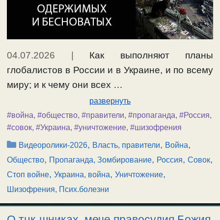
04.07.2026
|
Как выполняют планы
глобалистов в России и в Украине, и по всему
миру; и к чему они всех …
развернуть
#война
,
#общество
,
#правители
,
#пропаганда
,
#Россия
,
#совок
,
#Украина
,
#уничтожение
,
#шизофрения
Рубрики
,
,
,
Видеоролики-2026
Власть, правители
Война
,
,
,
,
Общество
Пропаганда, Зомбирование
Россия
Совок
,
,
,
Стоп войне
Украина, война
Уничтожение
Шизофрения, Псих.болезни
О тцк-шниках, мече правосудия Божия