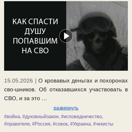
15.05.2026
|
О кровавых деньгах и похоронах
сво-шников. Об отказавшихся участвовать в
СВО, и за это …
развернуть
#война
,
#духовныйзакон
,
#исповедничество
,
#правители
,
#Россия
,
#совок
,
#Украина
,
#чекисты