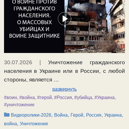
30.07.2026
|
Уничтожение гражданского
населения в Украине или в России, с любой
стороны, является …
развернуть
#воин
,
#война
,
#герой
,
#Россия
,
#убийца
,
#Украина
,
#уничтожение
Рубрики
,
,
,
,
Видеоролики-2026
Война
Герой
Россия
Украина,
,
война
Уничтожение