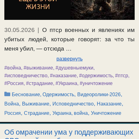
30.05.2026
|
О птср военных и явлениях им
убитых людей, которые говорят: за что ты
меня убил, — отсюда …
развернуть
#война
,
#выживание
,
#душевныемуки
,
#исповедничество
,
#наказание
,
#одержимость
,
#птср
,
#Россия
,
#страдание
,
#Украина
,
#уничтожение
Рубрики
,
,
Беснование, Одержимость
Видеоролики-2026
,
,
,
,
Война
Выживание
Исповедничество
Наказание
,
,
,
Россия
Страдание
Украина, война
Уничтожение
Об омрачении ума у поддерживающих