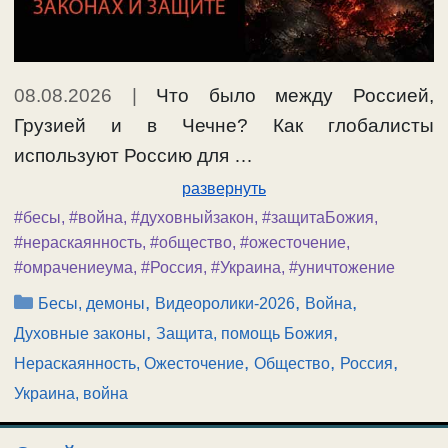
08.08.2026
|
Что было между Россией,
Грузией и в Чечне? Как глобалисты
используют Россию для …
развернуть
#бесы
,
#война
,
#духовныйзакон
,
#защитаБожия
,
#нераскаянность
,
#общество
,
#ожесточение
,
#омрачениеума
,
#Россия
,
#Украина
,
#уничтожение
Рубрики
,
,
,
Бесы, демоны
Видеоролики-2026
Война
,
,
Духовные законы
Защита, помощь Божия
,
,
,
Нераскаянность, Ожесточение
Общество
Россия
Украина, война