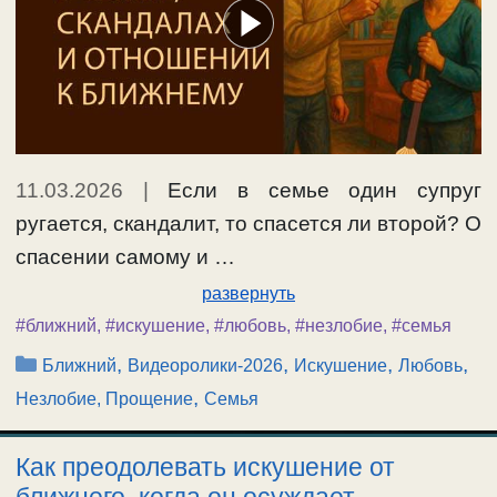
11.03.2026
|
Если в семье один супруг
ругается, скандалит, то спасется ли второй? О
спасении самому и …
развернуть
#ближний
,
#искушение
,
#любовь
,
#незлобие
,
#семья
Рубрики
,
,
,
,
Ближний
Видеоролики-2026
Искушение
Любовь
,
Незлобие, Прощение
Семья
Как преодолевать искушение от