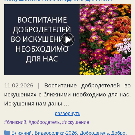
11.02.2026
|
Воспитание добродетелей во
искушениях с ближними необходимо для нас.
Искушения нам даны …
развернуть
#ближний
,
#добродетель
,
#искушение
Рубрики
,
,
,
Ближний
Видеоролики-2026
Добродетель, Добро