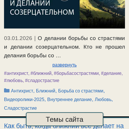
03.01.2026
|
О делании борьбы со страстями
и делании созерцательном. Кто не прошел
делания борьбы со …
развернуть
#антихрист
,
#ближний
,
#борьбасострастями
,
#делание
,
#любовь
,
#сладострастие
Рубрики
,
,
,
Антихрист
Ближний
Борьба со страстями
,
,
,
Видеоролики-2025
Внутреннее делание
Любовь
Сладострастие
Темы сайта
Как быть, когда ближний все делает на