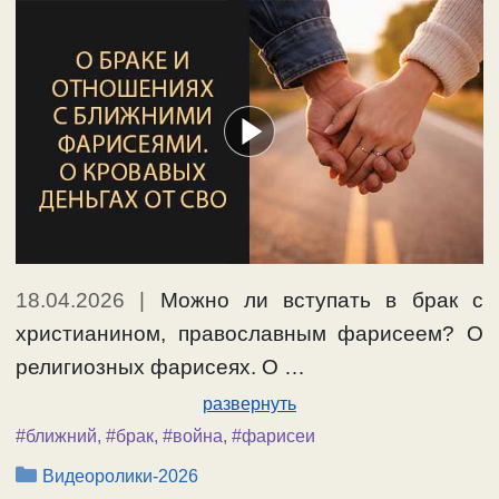
18.04.2026
|
Можно ли вступать в брак с
христианином, православным фарисеем? О
религиозных фарисеях. О …
развернуть
#ближний
,
#брак
,
#война
,
#фарисеи
Рубрики
Видеоролики-2026