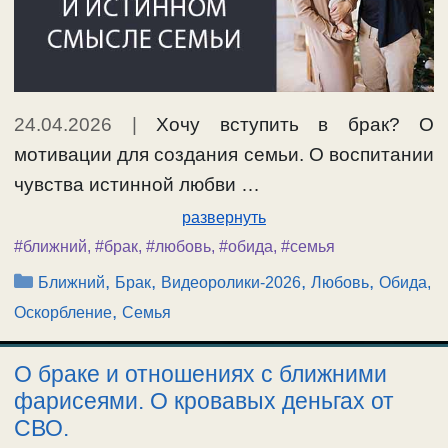
24.04.2026
|
Хочу вступить в брак? О
мотивации для создания семьи. О воспитании
чувства истинной любви …
развернуть
#ближний
,
#брак
,
#любовь
,
#обида
,
#семья
Рубрики
,
,
,
,
Ближний
Брак
Видеоролики-2026
Любовь
Обида,
,
Оскорбление
Семья
О браке и отношениях с ближними
фарисеями. О кровавых деньгах от
СВО.