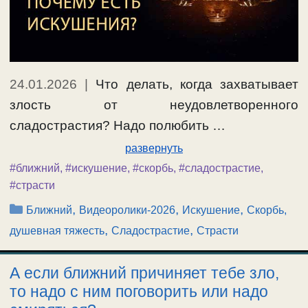
24.01.2026
|
Что делать, когда захватывает
злость от неудовлетворенного
сладострастия? Надо полюбить …
развернуть
#ближний
,
#искушение
,
#скорбь
,
#сладострастие
,
#страсти
Рубрики
,
,
,
Ближний
Видеоролики-2026
Искушение
Скорбь,
,
,
душевная тяжесть
Сладострастие
Страсти
А если ближний причиняет тебе зло,
то надо с ним поговорить или надо