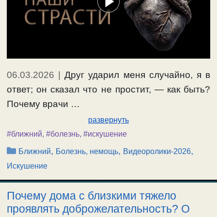
06.03.2026
|
Друг ударил меня случайно, я в
ответ; он сказал что не простит, — как быть?
Почему врачи …
развернуть
#ближний
,
#болезнь
,
#искушение
Рубрики
,
,
,
Ближний
Болезнь, немощь
Видеоролики-2026
Искушение
Почему дома с близкими тяжело
проявлять доброжелательность? О