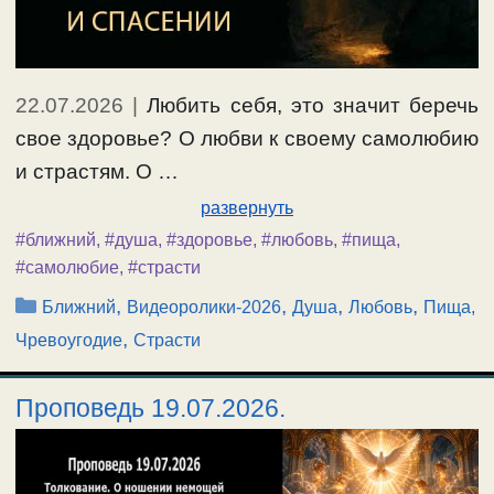
22.07.2026
|
Любить себя, это значит беречь
свое здоровье? О любви к своему самолюбию
и страстям. О …
развернуть
#ближний
,
#душа
,
#здоровье
,
#любовь
,
#пища
,
#самолюбие
,
#страсти
Рубрики
,
,
,
,
Ближний
Видеоролики-2026
Душа
Любовь
Пища,
,
Чревоугодие
Страсти
Проповедь 19.07.2026.