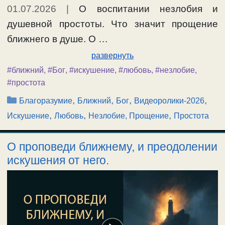
01.07.2026
|
О воспитании незлобия и
душевной простоты. Что значит прощение
ближнего в душе. О …
развернуть
#ближний
,
#Бог
,
#искушение
,
#любовь
,
#незлобие
,
#простота
Рубрики
,
,
,
,
Благоразумие
Ближний
Бог
Видеоролики-2026
,
,
,
Искушение
Любовь
Незлобие, Прощение
Простота
О проповеди ближнему, и преодолении
искушения от него.