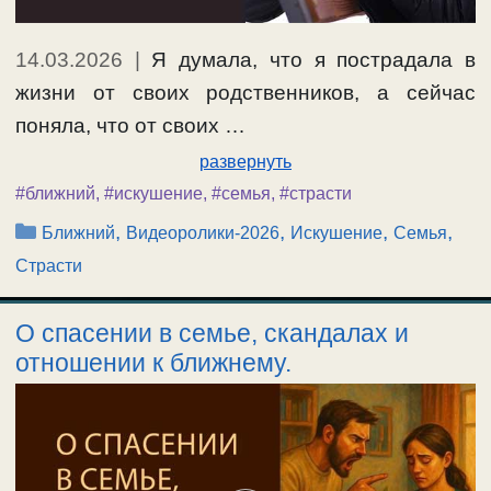
14.03.2026
|
Я думала, что я пострадала в
жизни от своих родственников, а сейчас
поняла, что от своих …
развернуть
#ближний
,
#искушение
,
#семья
,
#страсти
Рубрики
,
,
,
,
Ближний
Видеоролики-2026
Искушение
Семья
Страсти
О спасении в семье, скандалах и
отношении к ближнему.