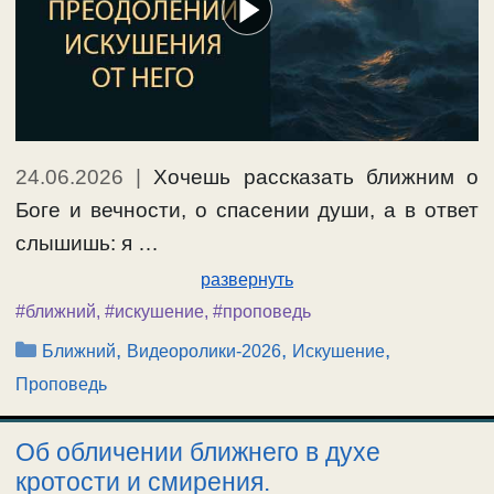
24.06.2026
|
Хочешь рассказать ближним о
Боге и вечности, о спасении души, а в ответ
слышишь: я …
развернуть
#ближний
,
#искушение
,
#проповедь
Рубрики
,
,
,
Ближний
Видеоролики-2026
Искушение
Проповедь
Об обличении ближнего в духе
кротости и смирения.