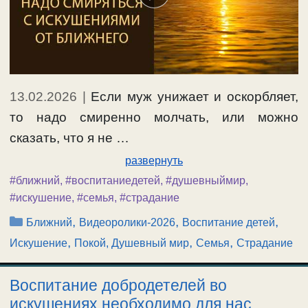
13.02.2026
|
Если муж унижает и оскорбляет,
то надо смиренно молчать, или можно
сказать, что я не …
развернуть
#ближний
,
#воспитаниедетей
,
#душевныймир
,
#искушение
,
#семья
,
#страдание
Рубрики
,
,
,
Ближний
Видеоролики-2026
Воспитание детей
,
,
,
Искушение
Покой, Душевный мир
Семья
Страдание
Воспитание добродетелей во
искушениях необходимо для нас.