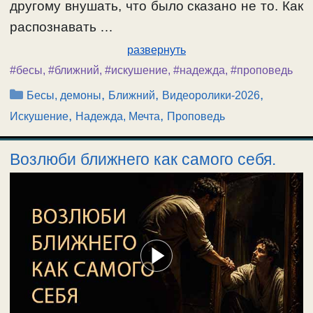
другому внушать, что было сказано не то. Как
распознавать …
развернуть
#бесы
,
#ближний
,
#искушение
,
#надежда
,
#проповедь
Рубрики
,
,
,
Бесы, демоны
Ближний
Видеоролики-2026
,
,
Искушение
Надежда, Мечта
Проповедь
Возлюби ближнего как самого себя.