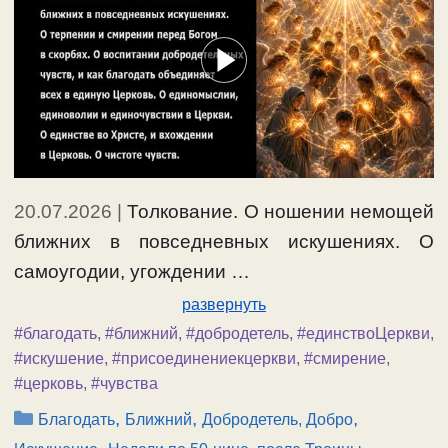
20.07.2026
|
Толкование. О ношении немощей
ближних в повседневных искушениях. О
самоугодии, угождении …
развернуть
#благодать
,
#ближний
,
#добродетель
,
#единствоЦеркви
,
#искушение
,
#присоединениекцеркви
,
#смирение
,
#церковь
,
#чувства
Рубрики
,
,
,
Благодать
Ближний
Добродетель, Добро