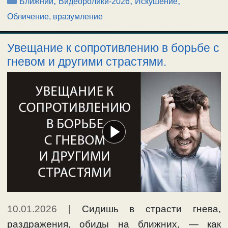
Рубрики
,
,
,
Ближний
Видеоролики-2026
Искушение
Обличение, вразумление
Увещание к сопротивлению в борьбе с
гневом и другими страстями.
10.01.2026
|
Сидишь в страсти гнева,
раздражения, обиды на ближних, — как