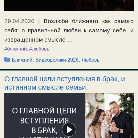
29.04.2026
|
Возлюби ближнего как самого
себя: о правильной любви к самому себе, и
извращенном смысле …
#ближний
,
#любовь
Рубрики
,
,
Ближний
Видеоролики-2026
Любовь
О главной цели вступления в брак, и
истинном смысле семьи.