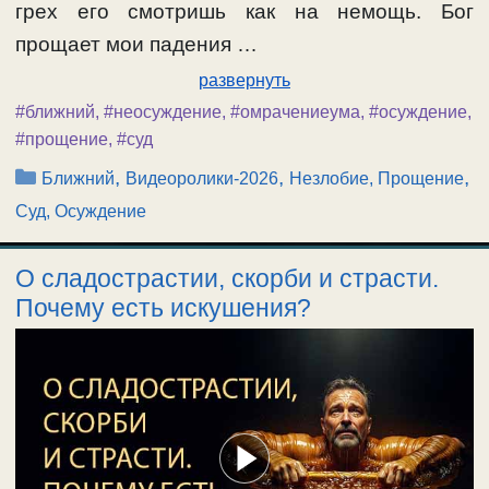
грех его смотришь как на немощь. Бог
прощает мои падения …
развернуть
#ближний
,
#неосуждение
,
#омрачениеума
,
#осуждение
,
#прощение
,
#суд
Рубрики
,
,
,
Ближний
Видеоролики-2026
Незлобие, Прощение
Суд, Осуждение
О сладострастии, скорби и страсти.
Почему есть искушения?