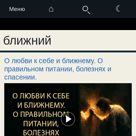
⌂
☾
Меню
Перейти
к
ближний
содержимому
О любви к себе и ближнему. О
правильном питании, болезнях и
спасении.