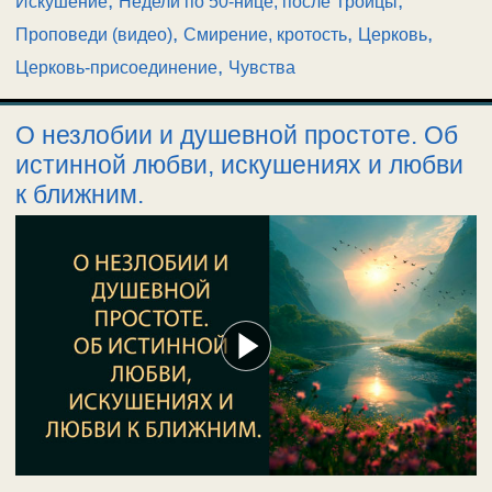
,
,
Искушение
Недели по 50-нице, после Троицы
,
,
,
Проповеди (видео)
Смирение, кротость
Церковь
,
Церковь-присоединение
Чувства
О незлобии и душевной простоте. Об
истинной любви, искушениях и любви
к ближним.