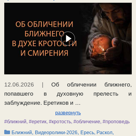
12.06.2026
|
Об обличении ближнего,
попавшего в духовную прелесть и
заблуждение. Еретиков и …
развернуть
#ближний
,
#еретик
,
#кротость
,
#обличение
,
#проповедь
Рубрики
,
,
,
Ближний
Видеоролики-2026
Ересь, Раскол