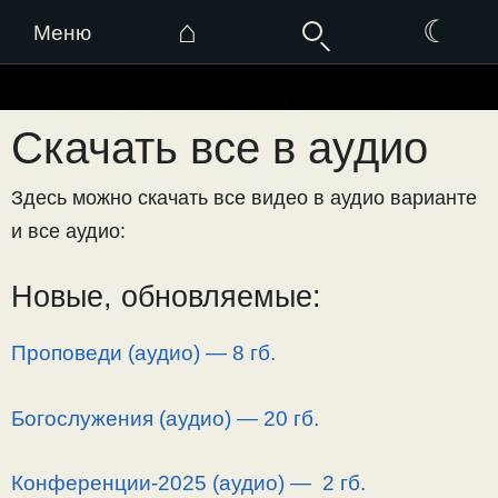
⌂
☾
Меню
Перейти
к
Скачать все в аудио
содержимому
Здесь можно скачать все видео в аудио варианте
и все аудио:
Новые, обновляемые:
Проповеди (аудио) — 8 гб.
Богослужения (аудио) — 20 гб.
Конференции-2025 (аудио) — 2 гб.