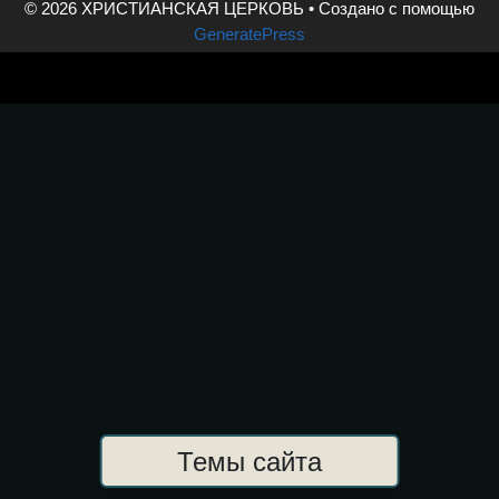
© 2026 ХРИСТИАНСКАЯ ЦЕРКОВЬ
• Создано с помощью
i
r
o
в
GeneratePress
n
a
o
и
k
m
k
т
ь
Темы сайта