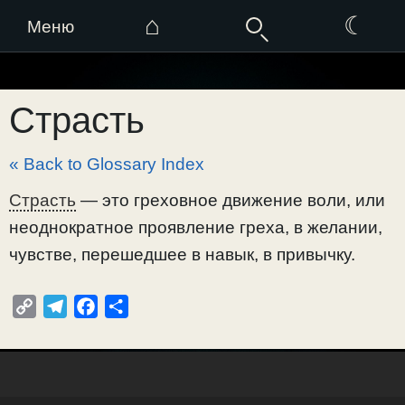
⌂
☾
Меню
Перейти
к
Страсть
содержимому
« Back to Glossary Index
Страсть
— это греховное движение воли, или
неоднократное проявление греха, в желании,
чувстве, перешедшее в навык, в привычку.
C
T
F
О
o
e
a
т
p
l
c
п
y
e
e
р
L
g
b
а