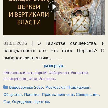
01.01.2026
|
О Таинстве священства, и
благодатности его. Что такое Церковь? О
выборах священника, — …
развернуть
#московскаяпатриархия
,
#общество
,
#понятия
,
#священство
,
#суд
,
#церковь
Рубрики
,
,
Видеоролики-2025
Московская Патриархия
,
,
,
Общество
Понятия
Преемственность, Священство
,
Суд, Осуждение
Церковь