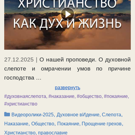
27.12.2025
|
О нашей проповеди. О духовной
слепоте и омрачении умов по причине
господства …
развернуть
#духовнаяслепота
,
#наказание
,
#общество
,
#покаяние
,
#христианство
Рубрики
,
,
Видеоролики-2025
Духовное вИдение, Слепота
,
,
,
Наказание
Общество
Покаяние, Прощение грехов
Христианство, православие