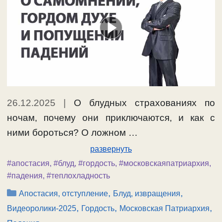
26.12.2025
|
О блудных страхованиях по
ночам, почему они приключаются, и как с
ними бороться? О ложном …
развернуть
#апостасия
,
#блуд
,
#гордость
,
#московскаяпатриархия
,
#падения
,
#теплохладность
Рубрики
,
,
Апостасия, отступление
Блуд, извращения
,
,
,
Видеоролики-2025
Гордость
Московская Патриархия