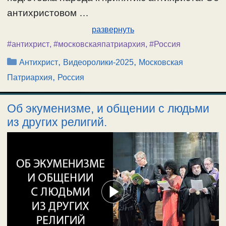
антихристовом …
развернуть
#антихрист
,
#московскаяпатриархия
,
#Россия
Рубрики
,
,
Антихрист
Видеоролики-2025
Московская
,
Патриархия
Россия
Об экуменизме, и общении с людьми
из других религий.