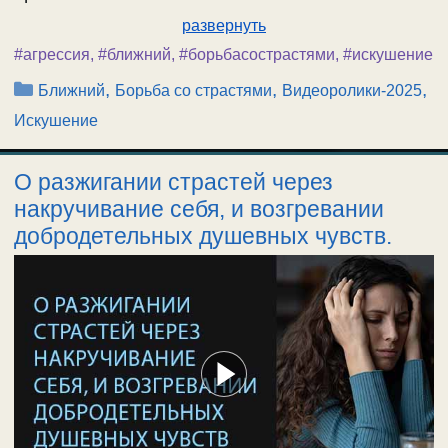
развернуть
#агрессия
,
#ближний
,
#борьбасострастями
,
#искушение
Рубрики
,
,
,
Ближний
Борьба со страстями
Видеоролики-2025
Искушение
О разжигании страстей через
накручивание себя, и возгревании
добродетельных душевных чувств.