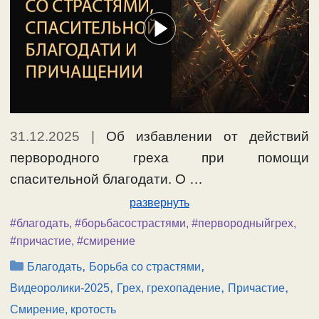
31.12.2025
|
Об избавлении от действий
первородного греха при помощи
спасительной благодати. О …
развернуть
#благодать
,
#борьбасострастями
,
#первородныйгрех
,
#причастие
,
#смирение
Рубрики
,
,
Благодать
Борьба со страстями
,
,
,
Видеоролики-2025
Грех, грехопадение
Причастие
Смирение, кротость