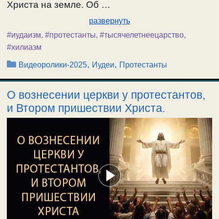
Христа на земле. Об …
развернуть
#иудаизм
,
#протестанты
,
#тысячелетнеецарство
,
#хилиазм
Рубрики
,
,
Видеоролики-2025
Иудеи
Протестанты
О вознесении церкви у протестантов,
и Втором пришествии Христа.