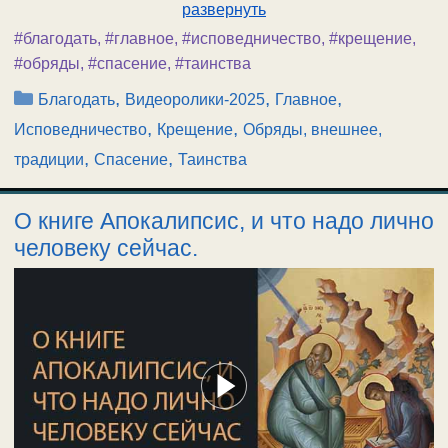
развернуть
#благодать
,
#главное
,
#исповедничество
,
#крещение
,
#обряды
,
#спасение
,
#таинства
Рубрики
,
,
,
Благодать
Видеоролики-2025
Главное
,
,
Исповедничество
Крещение
Обряды, внешнее,
,
,
традиции
Спасение
Таинства
О книге Апокалипсис, и что надо лично
человеку сейчас.