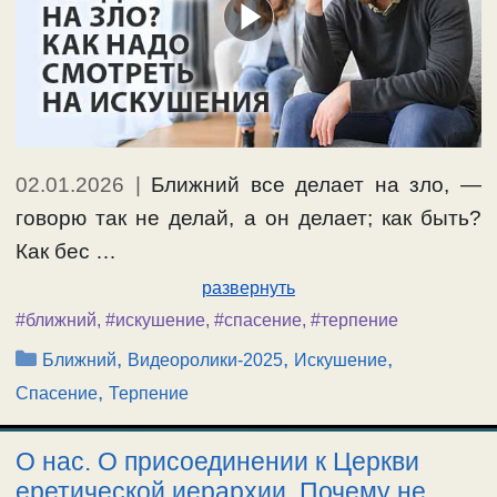
02.01.2026
|
Ближний все делает на зло, —
говорю так не делай, а он делает; как быть?
Как бес …
развернуть
#ближний
,
#искушение
,
#спасение
,
#терпение
Рубрики
,
,
,
Ближний
Видеоролики-2025
Искушение
,
Спасение
Терпение
О нас. О присоединении к Церкви
еретической иерархии. Почему не