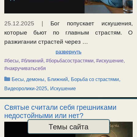
25.12.2025
|
Бог попускает искушения,
которые бьют по главным страстям. О
разжигании страстей через …
развернуть
#бесы
,
#ближний
,
#борьбасострастями
,
#искушение
,
#накручиватьсебя
Рубрики
,
,
,
Бесы, демоны
Ближний
Борьба со страстями
,
Видеоролики-2025
Искушение
Святые считали себя грешниками
недостойными или нет?
Темы сайта