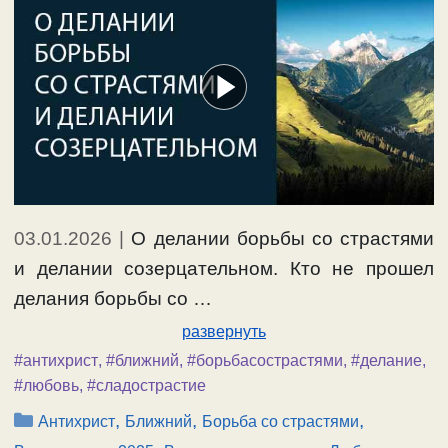
03.01.2026
|
О делании борьбы со страстями
и делании созерцательном. Кто не прошел
делания борьбы со …
развернуть
#антихрист
,
#ближний
,
#борьбасострастями
,
#делание
,
#любовь
,
#сладострастие
Рубрики
,
,
,
Антихрист
Ближний
Борьба со страстями