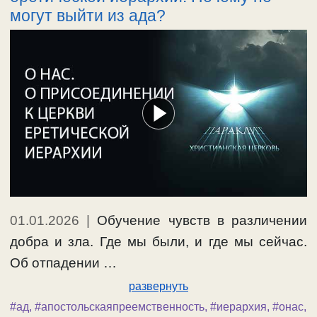
могут выйти из ада?
01.01.2026
|
Обучение чувств в различении
добра и зла. Где мы были, и где мы сейчас.
Об отпадении …
развернуть
#ад
,
#апостольскаяпреемственность
,
#иерархия
,
#онас
,