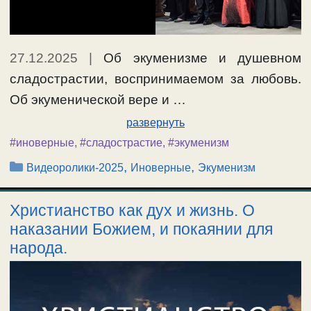
27.12.2025
|
Об экуменизме и душевном
сладострастии, воспринимаемом за любовь.
Об экуменической вере и …
развернуть
#иноверные
,
#сладострастие
,
#экуменизм
Рубрики
,
,
Видеоролики-2025
Иноверные
Экуменизм
Христианство как дух и жизнь. О
наказании Божием, и покаянии для
народа.