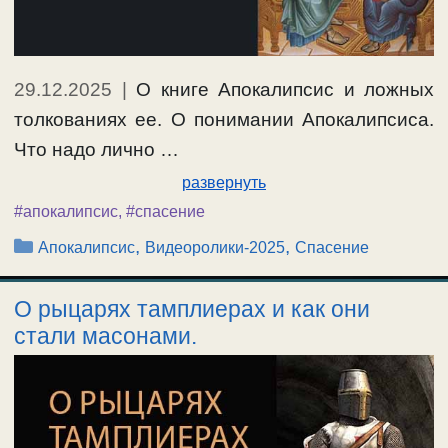
29.12.2025
|
О книге Апокалипсис и ложных
толкованиях ее. О понимании Апокалипсиса.
Что надо лично …
развернуть
#апокалипсис
,
#спасение
Рубрики
,
,
Апокалипсис
Видеоролики-2025
Спасение
О рыцарях тамплиерах и как они
стали масонами.