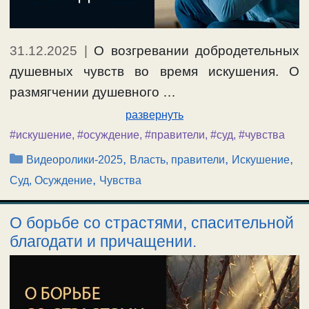
31.12.2025
|
О возгревании добродетельных
душевных чувств во время искушения. О
размягчении душевного …
развернуть
#искушение
,
#осуждение
,
#правители
,
#суд
,
#чувства
Рубрики
,
,
,
Видеоролики-2025
Власть, правители
Искушение
,
Суд, Осуждение
Чувства
О борьбе со страстями, спасительной
благодати и причащении.