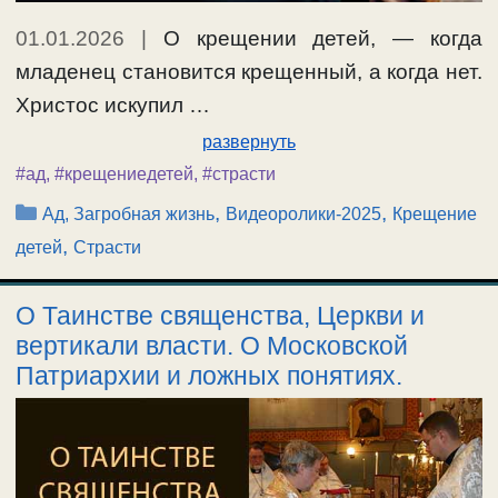
01.01.2026
|
О крещении детей, — когда
младенец становится крещенный, а когда нет.
Христос искупил …
развернуть
#ад
,
#крещениедетей
,
#страсти
Рубрики
,
,
Ад, Загробная жизнь
Видеоролики-2025
Крещение
,
детей
Страсти
О Таинстве священства, Церкви и
вертикали власти. О Московской
Патриархии и ложных понятиях.