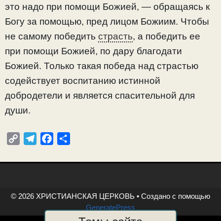
это надо при помощи Божией, — обращаясь к
Богу за помощью, пред лицом Божиим. Чтобы
не самому победить
страсть
, а победить ее
при помощи Божией, по дару благодати
Божией. Только такая победа над страстью
содействует воспитанию истинной
добродетели и является спасительной для
души.
C
T
F
О
o
e
a
т
p
l
c
п
y
e
e
р
L
g
b
а
© 2026 ХРИСТИАНСКАЯ ЦЕРКОВЬ
• Создано с помощью
i
r
o
в
GeneratePress
n
a
o
и