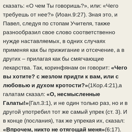
сказать: «О чем Ты говоришь?», или: «Чего
требуешь от нее?» (Иоан.9:27). Зная это, и
Павел, следуя по стопам Учителя, также
разнообразил свое слово соответственно
нужде наставляемых, в одних случаях
применяя как бы прижигание и отсечение, а в
других – прилагая как бы смягчающие
лекарства. Так, коринфянам он говорит:
«Чего
вы хотите? с жезлом придти к вам, или с
любовью и духом кротости?»
(1Кор.4:21),а
галатам сказал:
«О, несмысленные
Галаты!»
(Гал.3:1), и не один только раз, но и в
другой употребил тот же самый упрек (ст. 3). И
в конце (послания), так же упрекая их, сказал:
«Впрочем, никто не отягощай меня»
(6:17).