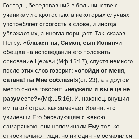
Господь, беседовавший в большинстве с
учениками с кротостью, в некоторых случаях
употребляет строгость в слове, и иногда
ублажает их, а иногда порицает. Так, сказав
Петру:
«блажен ты, Симон, сын Ионин»
и
обещав на исповедании его положить
основание Церкви (Мф.16:17), спустя немного
после этих слов говорит:
«отойди от Меня,
сатана! ты Мне соблазн!»
(ст. 23); а в другом
место снова говорит:
«неужели и вы еще не
разумеете?»
(Мф.15:16). И, наконец, внушил
им такой страх, как замечает Иоанн, что
увидевши Его беседующим с женою
самарянкою, они напоминали Ему только
относительно пищи, но ни один не осмелился