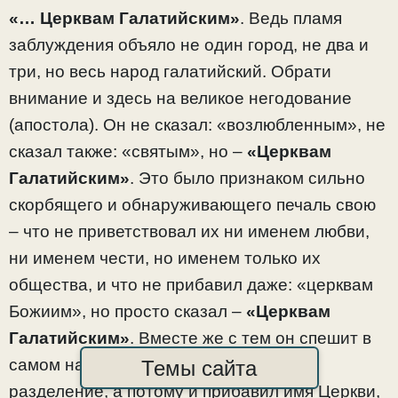
«… Церквам Галатийским»
. Ведь пламя
заблуждения объяло не один город, не два и
три, но весь народ галатийский. Обрати
внимание и здесь на великое негодование
(апостола). Он не сказал: «возлюбленным», не
сказал также: «святым», но –
«Церквам
Галатийским»
. Это было признаком сильно
скорбящего и обнаруживающего печаль свою
– что не приветствовал их ни именем любви,
ни именем чести, но именем только их
общества, и что не прибавил даже: «церквам
Божиим», но просто сказал –
«Церквам
Галатийским»
. Вместе же с тем он спешит в
самом начале привести к единству их
Темы сайта
разделение, а потому и прибавил имя Церкви,