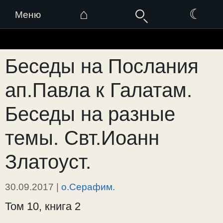
⌂
☾
Меню
Перейти
к
Беседы на Послания
содержимому
ап.Павла к Галатам.
Беседы на разные
темы. Свт.Иоанн
Златоуст.
30.09.2017
|
о.Серафим.
Том 10, книга 2