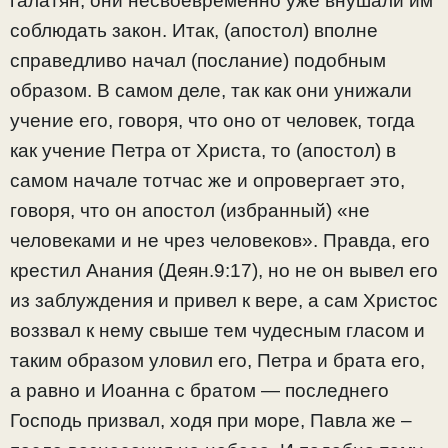
галатян, они несвоевременно уже внушали им
соблюдать закон. Итак, (апостол) вполне
справедливо начал (послание) подобным
образом. В самом деле, так как они унижали
учение его, говоря, что оно от человек, тогда
как учение Петра от Христа, то (апостол) в
самом начале тотчас же и опровергает это,
говоря, что он апостол (избранный) «не
человеками и не чрез человеков». Правда, его
крестил Анания (Деян.9:17), но не он вывел его
из заблуждения и привел к вере, а сам Христос
воззвал к нему свыше тем чудесным гласом и
таким образом уловил его, Петра и брата его,
а равно и Иоанна с братом — последнего
Господь призвал, ходя при море, Павла же –