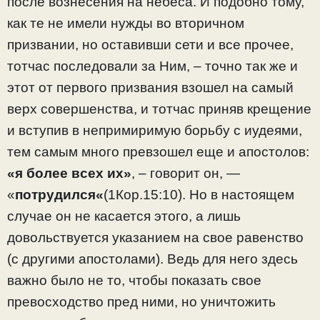
после вознесения на небеса. И подобно тому,
как те не имели нужды во вторичном
призвании, но оставивши сети и все прочее,
тотчас последовали за Ним, – точно так же и
этот от первого призвания взошел на самый
верх совершенства, и тотчас приняв крещение
и вступив в непримиримую борьбу с иудеями,
тем самым много превзошел еще и апостолов:
«я более всех их»
, – говорит он, —
«
потрудился
«
(1Кор.15:10). Но в настоящем
случае он не касается этого, а лишь
довольствуется указанием на свое равенство
(с другими апостолами). Ведь для него здесь
важно было не то, чтобы показать свое
превосходство пред ними, но уничтожить