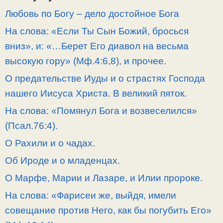
Любовь по Богу – дело достойное Бога
На слова: «Если Ты Сын Божий, бросься
вниз», и: «…Берет Его диавол на весьма
высокую гору» (Мф.4:6,8), и прочее.
О предательстве Иуды и о страстях Господа
нашего Иисуса Христа. В великий пяток.
На слова: «Помянул Бога и возвеселился»
(Псал.76:4).
О Рахили и о чадах.
Об Ироде и о младенцах.
О Марфе, Марии и Лазаре, и Илии пророке.
На слова: «Фарисеи же, выйдя, имели
совещание против Него, как бы погубить Его»