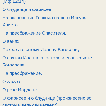
(Мф.12:14).
О блуднице и фарисее.
На вознесение Господа нашего Иисуса
Христа
На преображение Спасителя.
О вайях.
Похвала святому Иоанну Богослову.
О святом Иоанне апостоле и евангелисте
Богослове.
На преображение.
О засухе.
О реке Иордане.
О фарисее и о блуднице (произнесено во
святой и великий четверг).