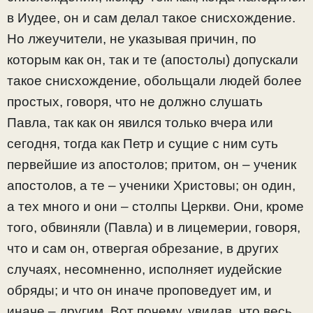
в Иудее, он и сам делал такое снисхождение.
Но лжеучители, не указывая причин, по
которым как он, так и те (апостолы) допускали
такое снисхождение, обольщали людей более
простых, говоря, что не должно слушать
Павла, так как он явился только вчера или
сегодня, тогда как Петр и сущие с ним суть
первейшие из апостолов; притом, он – ученик
апостолов, а те – ученики Христовы; он один,
а тех много и они – столпы Церкви. Они, кроме
того, обвиняли (Павла) и в лицемерии, говоря,
что и сам он, отвергая обрезание, в других
случаях, несомненно, исполняет иудейские
обряды; и что он иначе проповедует им, и
иначе – другим. Вот почему, увидав, что весь