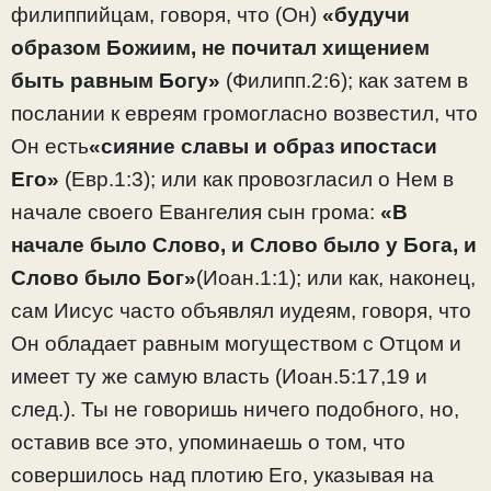
филиппийцам, говоря, что (Он)
«будучи
образом Божиим, не почитал хищением
быть равным Богу»
(Филипп.2:6); как затем в
послании к евреям громогласно возвестил, что
Он есть
«сияние славы и образ ипостаси
Его»
(Евр.1:3); или как провозгласил о Нем в
начале своего Евангелия сын грома:
«В
начале было Слово, и Слово было у Бога, и
Слово было Бог»
(Иоан.1:1); или как, наконец,
сам Иисус часто объявлял иудеям, говоря, что
Он обладает равным могуществом с Отцом и
имеет ту же самую власть (Иоан.5:17,19 и
след.). Ты не говоришь ничего подобного, но,
оставив все это, упоминаешь о том, что
совершилось над плотию Его, указывая на