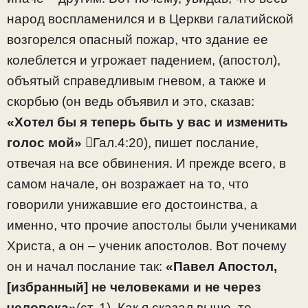
народ воспламенился и в Церкви галатийской
возгорелся опасный пожар, что здание ее
колеблется и угрожает падением, (апостол),
объятый справедливым гневом, а также и
скорбью (он ведь объявил и это, сказав:
«Хотел бы я теперь быть у вас и изменить
голос мой»
Гал.4:20), пишет послание,
отвечая на все обвинения. И прежде всего, в
самом начале, он возражает на то, что
говорили унижавшие его достоинства, а
именно, что прочие апостолы были учениками
Христа, а он – ученик апостолов. Вот почему
он и начал послание так:
«Павел Апостол,
[избранный] не человеками и не через
человека»
(ст. 1). Как я сказал выше, те