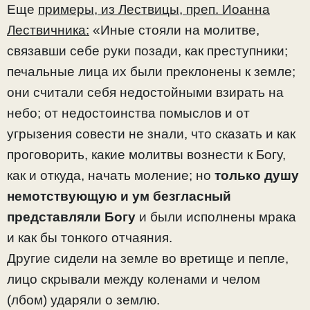
Еще
примеры, из Лествицы, преп. Иоанна
Лествичника:
«Иные стояли на молитве,
связавши себе руки позади, как преступники;
печальные лица их были преклонены к земле;
они считали себя недостойными взирать на
небо; от недостоинства помыслов и от
угрызения совести не знали, что сказать и как
проговорить, какие молитвы вознести к Богу,
как и откуда, начать моление; но
только душу
немотствующую и ум безгласный
представляли Богу
и были исполнены мрака
и как бы тонкого отчаяния.
Другие сидели на земле во вретище и пепле,
лицо скрывали между коленами и челом
(лбом) ударяли о землю.