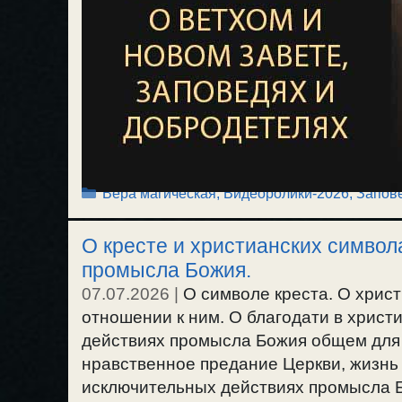
Рубрики
Вера магическая
,
Видеоролики-2026
,
Запов
О кресте и христианских символа
промысла Божия.
07.07.2026
|
О символе креста. О хрис
отношении к ним. О благодати в христи
действиях промысла Божия общем для 
нравственное предание Церкви, жизнь
исключительных действиях промысла 