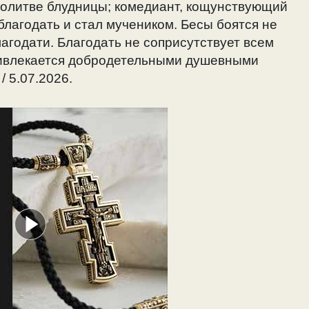
молитве блудницы; комедиант, кощунствующий
благодать и стал мучеником. Бесы боятся не
лагодати. Благодать не соприсутствует всем
ривлекается добродетельными душевными
 5.07.2026.