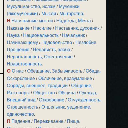
Мусульманство, ислам
/
Мученики
(лжемученики)
/
Мысли
/
Мытарства
.
Н
Навязчивые мысли
/
Надежда, Мечта
/
Наказание
/
Насилие
/
Наставник, духовник
/
Наука
/
Национальность
/
Начальник
/
Начинающему
/
Недовольство
/
Незлобие,
Прощение
/
Ненависть, злоба
/
Нераскаянность, Ожесточение
/
Нравственность
.
О
О нас
/
Обещание, Забывчивость
/
Обида,
Оскорбление
/
Обличение, вразумление
/
Обряды, внешнее, традиции
/
Общение,
Разговоры
/
Общество
/
Община
/
Одежда,
Внешний вид
/
Откровение
/
Отчужденность,
Отрешенность
/
Отшельник, уединение,
одиночество
.
П
Падения
/
Переживание
/
Пища,