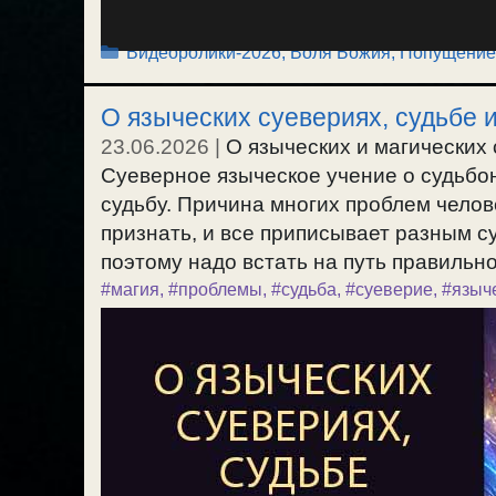
Рубрики
Видеоролики-2026
,
Воля Божия, Попущение
О языческих суевериях, судьбе 
23.06.2026
|
О языческих и магических 
Суеверное языческое учение о судьбон
судьбу. Причина многих проблем человек
признать, и все приписывает разным с
поэтому надо встать на путь правильно
#магия
,
#проблемы
,
#судьба
,
#суеверие
,
#языч