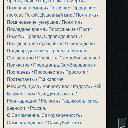
Чревоугодие
/
Подготовка к Смерти
/
Познание немощи
/
Покаяние, Прощение
грехов
/
Покой, Душевный мир
/
Политика
/
Поминовение, умершие
/
Понятия
/
Последнее время
/
Послушание
/
Пост
/
Похоть
/
Правда, Справедливость
/
Празднование праздников
/
Предведение,
Предопределение
/
Преемственность,
Священство
/
Прелесть, Самообольщение
/
Причастие
/
Пропаганда, Зомбирование
/
Проповедь
/
Пророчество
/
Простота
/
Протестанты
/
Психология
.
Р
Работа, Дела
/
Равнодушие
/
Радость
/
Рай,
Блаженство
/
Рассудительность
/
Реинкарнация
/
Религия
/
Решимость, сила
ревности
/
Россия
.
С
Самомнение, Самоуверенность
/
Самооправдание
/
Самоубийство
/
<