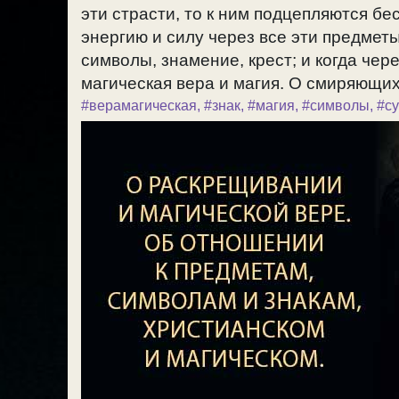
эти страсти, то к ним подцепляются бе
энергию и силу через все эти предмет
символы, знамение, крест; и когда чер
магическая вера и магия. О смиряющих 
#верамагическая
,
#знак
,
#магия
,
#символы
,
#с