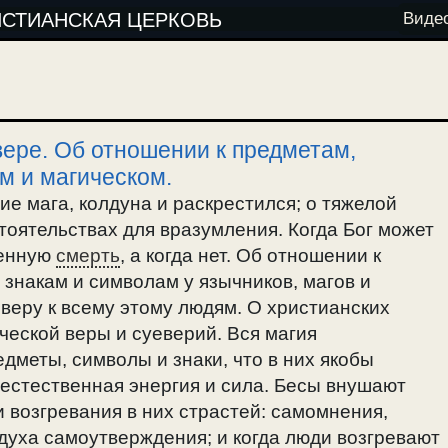
ИСТИАНСКАЯ ЦЕРКОВЬ
Виде
ере. Об отношении к предметам,
м и магическом.
ние мага, колдуна и раскрестился; о тяжелой
тоятельствах для вразумления. Когда Бог может
венную
смерть
, а когда нет. Об отношении к
знакам и символам у язычников, магов и
 веру к всему этому людям. О христианских
ческой веры и суеверий. Вся магия
дметы, символы и знаки, что в них якобы
естественная энергия и сила. Бесы внушают
и возгревания в них страстей: самомнения,
духа самоутверждения; и когда люди возгревают