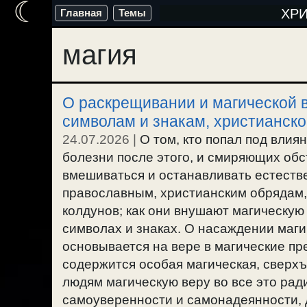
☾
Перейти
ХР
Главная
Темы
к
магия
содержимому
О раскрещивании и магической в
символам и знакам, христианско
24.07.2026
|
О том, кто попал под влия
болезни после этого, и смиряющих обс
вмешиваться и останавливать естест
православным, христианским обрядам, 
колдунов; как они внушают магическую
символах и знаках. О насаждении маги
основывается на вере в магические пре
содержится особая магическая, сверхъ
людям магическую веру во все это рад
самоуверенности и самонадеянности, 