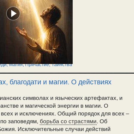
еди
,
Магия
,
Причастие
,
Таинства
х, благодати и магии. О действиях
тианских символах и языческих артефактах, и
анстве и магической энергии в магии. О
всех и исключениях. Общий порядок для всех –
 по заповедям,
борьба со страстями
. Об
Божия. Исключительные случаи действий