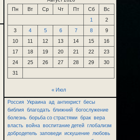
Пн
Вт
Ср
Чт
Пт
Сб
Вс
1
2
3
4
5
6
7
8
9
10
11
12
13
14
15
16
17
18
19
20
21
22
23
24
25
26
27
28
29
30
31
« Июл
Россия
Украина
ад
антихрист
бесы
библия
благодать
ближний
богослужение
болезнь
борьба со страстями
брак
вера
власть
война
воспитание детей
глобализм
добродетель
заповеди
искушение
любовь