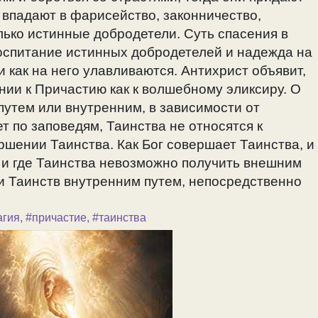
 впадают в фарисейство, законничество,
олько истинные добродетели. Суть спасения в
воспитание истинных добродетелей и надежда на
 как на него улавливаются. Антихрист объявит,
нии к Причастию как к волшебному эликсиру. О
путем или внутренним, в зависимости от
ет по заповедям, Таинства не относятся к
ршении Таинства. Как Бог совершает Таинства, и
а и где Таинства невозможно получить внешним
ти Таинств внутренним путем, непосредственно
агия
,
#причастие
,
#таинства