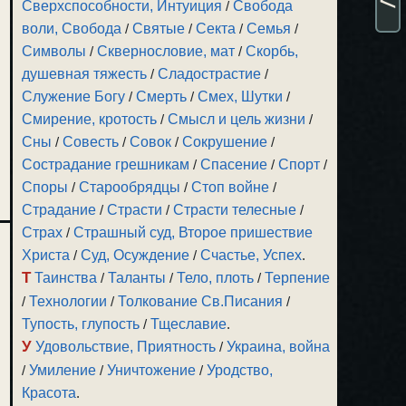
Сверхспособности, Интуиция
/
Свобода
воли, Свобода
/
Святые
/
Секта
/
Семья
/
Символы
/
Сквернословие, мат
/
Скорбь,
душевная тяжесть
/
Сладострастие
/
Служение Богу
/
Смерть
/
Смех, Шутки
/
Смирение, кротость
/
Смысл и цель жизни
/
Сны
/
Совесть
/
Совок
/
Сокрушение
/
Сострадание грешникам
/
Спасение
/
Спорт
/
Споры
/
Старообрядцы
/
Стоп войне
/
Страдание
/
Страсти
/
Страсти телесные
/
Страх
/
Страшный суд, Второе пришествие
Христа
/
Суд, Осуждение
/
Счастье, Успех
.
Т
Таинства
/
Таланты
/
Тело, плоть
/
Терпение
/
Технологии
/
Толкование Св.Писания
/
Тупость, глупость
/
Тщеславие
.
У
Удовольствие, Приятность
/
Украина, война
/
Умиление
/
Уничтожение
/
Уродство,
Красота
.