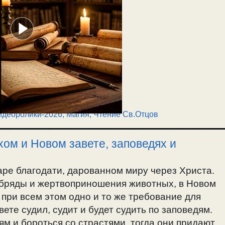
идеоролики-2026
,
Магия
,
Чтение Св.Отцов
хом и Новом завете, заповедях и
аре благодати, дарованном миру через Христа.
обряды и жертвоприношения животных, в Новом
 при всем этом одно и то же требование для
вете судил, судит и будет судить по заповедям.
ям и бороться со страстями, тогда они придают