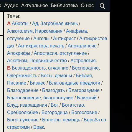
о
Аудио
Актуальное
Библиотека
О нас
Темы:
А
Аборты
/
Ад, Загробная жизнь
/
Алкоголизм, Наркомания
/
Анафема,
отлучение
/
Ангелы
/
Антихрист
/
Антихристов
дух
/
Антихристова печать
/
Апокалипсис
/
Апокрифы
/
Апостасия, отступление
/
Аскетизм, Подвижничество
/
Астрология
.
Б
Безнадежность, отчаяние
/
Беснование,
Одержимость
/
Бесы, демоны
/
Библия,
Писание
/
Бизнес
/
Благовидные предлоги
/
Благодарение
/
Благодать
/
Благоразумие
/
Благословение, благополучие
/
Ближний
/
Блуд, извращения
/
Бог
/
Богатство,
Сребролюбие
/
Богородица
/
Богословие
/
Богослужение
/
Болезнь, немощь
/
Борьба со
страстями
/
Брак
.