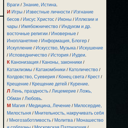
Враги
/
Знание, Истина
.
И
Игры
/
Известные личности
/
Изгнание
бесов
/
Иисус Христос
/
Иконы
/
Иллюзии и
чары
/
Имябожничество
/
Индуизм и др.
восточные религии
/
Иноверные
/
Инопланетяне
/
Информация, Блогер
/
Искупление
/
Искусство, Музыка
/
Искушение
/
Исповедничество
/
История
/
Иудеи
.
К
Канонизация
/
Каноны, законники
/
Катаклизмы
/
Катакомбники
/
Католичество
/
Колдовство, Суеверия
/
Конец света
/
Крест
/
Крещение
/
Крещение детей
/
Курение
.
Л
Лень, праздность
/
Лицемерие
/
Ложь,
Обман
/
Любовь
.
М
Магия
/
Медицина, Лечение
/
Милосердие,
Милостыня
/
Мнительность, накручивать себя
/
Многозаботливость
/
Молитва
/
Монашество
и соблазны
/
Московская Патриархия
/