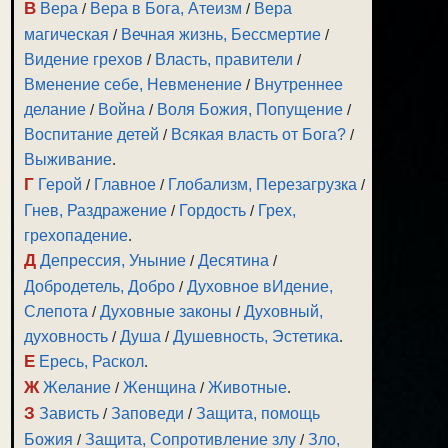
В
Вера
/
Вера в Бога, Атеизм
/
Вера
магическая
/
Вечная жизнь, Бессмертие
/
Видение грехов
/
Власть, правители
/
Вменение себе, Невменение
/
Внутреннее
делание
/
Война
/
Воля Божия, Попущение
/
Воспитание детей
/
Всякая власть от Бога?
/
Выживание
.
Г
Герой
/
Главное
/
Глобализм, Перезагрузка
/
Гнев, Раздражение
/
Гордость
/
Грех,
грехопадение
.
Д
Депрессия, Уныние
/
Десятина
/
Добродетель, Добро
/
Духовное вИдение,
Слепота
/
Духовные законы
/
Духовный,
духовность
/
Душа
/
Душевность, Эстетика
.
Е
Ересь, Раскол
.
Ж
Желание
/
Женщина
/
Животные
.
З
Зависть
/
Заповеди
/
Защита, помощь
Божия
/
Защита, Сопротивление злу
/
Зло,