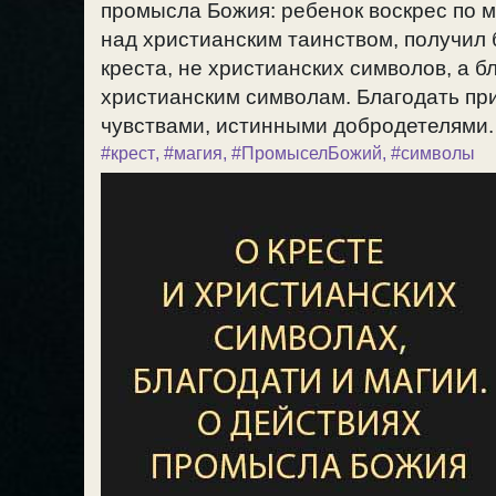
промысла Божия: ребенок воскрес по 
над христианским таинством, получил 
креста, не христианских символов, а б
христианским символам. Благодать п
чувствами, истинными добродетелями. /
#крест
,
#магия
,
#ПромыселБожий
,
#символы