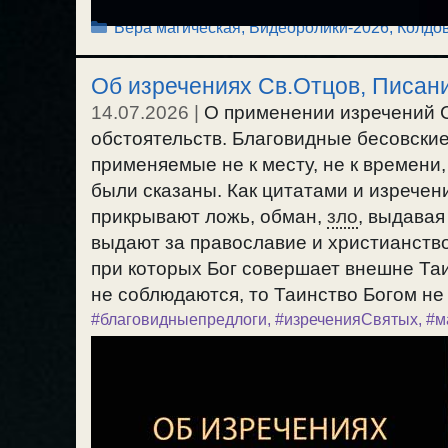
Рубрики
Вера магическая
,
Видеоролики-2026
,
Колдов
Об изречениях Св.Отцов, Писани
14.07.2026
|
О применении изречений С
обстоятельств. Благовидные бесовские
применяемые не к месту, не к времени,
были сказаны. Как цитатами и изречен
прикрывают ложь, обман,
зло
, выдавая
выдают за православие и христианство
при которых Бог совершает внешне Таи
не соблюдаются, то Таинство Богом не 
#благовидныепредлоги
,
#изреченияСвятых
,
#м