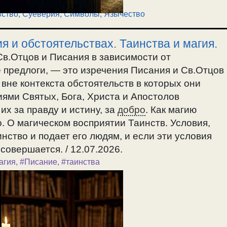
ство, Суеверия
,
Символы
,
Язычество
я и обстоятельствах. Таинства и магия.
в.Отцов и Писания в зависимости от
 предлоги, — это изречения Писания и Св.Отцов
 вне контекста обстоятельств в которых они
иями Святых, Бога, Христа и Апостолов
 их за правду и истину, за
добро
. Как магию
. О магическом восприятии Таинств. Условия,
нство и подает его людям, и если эти условия
совершается. / 12.07.2026.
агия
,
#Писание
,
#таинства