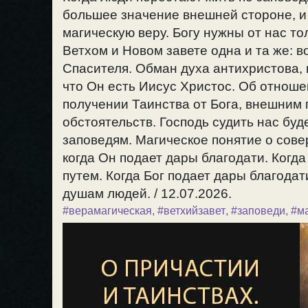
большее значение внешней стороне, и
магическую веру. Богу нужны от нас т
Ветхом и Новом завете одна и та же: 
Спасителя. Обман духа антихристова, и
что Он есть Иисус Христос. Об отноше
получении Таинства от Бога, внешним 
обстоятельств. Господь судить нас буд
заповедям. Магическое понятие о сове
когда Он подает дары благодати. Когд
путем. Когда Бог подает дары благода
душам людей. / 12.07.2026.
#верамагическая
,
#ветхийзавет
,
#заповеди
,
#м