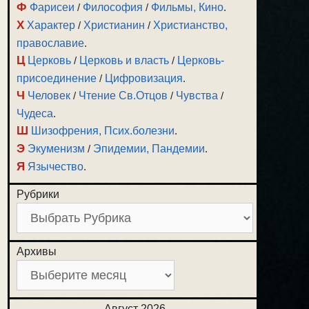
Ф
Фарисеи
/
Философия
/
Фильмы, Кино
.
Х
Характер
/
Христианин
/
Христианство,
православие
.
Ц
Церковь
/
Церковь и власть
/
Церковь-
присоединение
/
Цифровизация
.
Ч
Человек
/
Чтение Св.Отцов
/
Чувства
/
Чудеса
.
Ш
Шизофрения, Псих.болезни
.
Э
Экуменизм
/
Эпидемии, Пандемии
.
Я
Язычество
.
Рубрики
Архивы
Август 2026