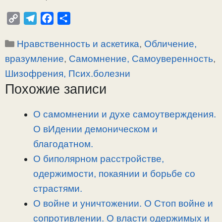
C
T
F
О
o
e
a
т
Рубрики
Нравственность и аскетика
,
Обличение,
p
l
c
п
y
e
e
р
вразумление
,
Самомнение, Самоуверенность
,
L
g
b
а
Шизофрения, Псих.болезни
i
r
o
в
Похожие записи
n
a
o
и
k
m
k
т
О самомнении и духе самоутверждения.
ь
О вИдении демоническом и
благодатном.
О биполярном расстройстве,
одержимости, покаянии и борьбе со
страстями.
О войне и уничтожении. О Стоп войне и
сопротивлении. О власти одержимых и