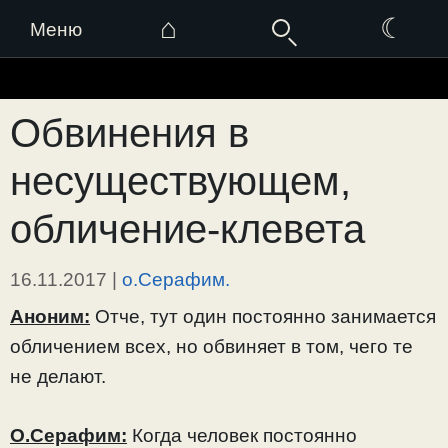
⌂
☾
Меню
Перейти
к
Обвинения в
содержимому
несуществующем,
обличение-клевета
16.11.2017
|
о.Серафим.
Аноним:
Отче, тут один постоянно занимается
обличением всех, но обвиняет в том, чего те
не делают.
О.Серафим:
Когда человек постоянно