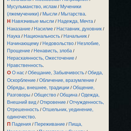
Мусульманство, ислам
/
Мученики
(лжемученики)
/
Мысли
/
Мытарства
.
Н
Навязчивые мысли
/
Надежда, Мечта
/
Наказание
/
Насилие
/
Наставник, духовник
/
Наука
/
Национальность
/
Начальник
/
Начинающему
/
Недовольство
/
Незлобие,
Прощение
/
Ненависть, злоба
/
Нераскаянность, Ожесточение
/
Нравственность
.
О
О нас
/
Обещание, Забывчивость
/
Обида,
Оскорбление
/
Обличение, вразумление
/
Обряды, внешнее, традиции
/
Общение,
Разговоры
/
Общество
/
Община
/
Одежда,
Внешний вид
/
Откровение
/
Отчужденность,
Отрешенность
/
Отшельник, уединение,
одиночество
.
П
Падения
/
Переживание
/
Пища,