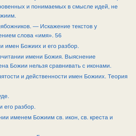
ровенных и понимаемых в смысле идей, не
ожиим.
мябожников. — Искажение текстов у
ением слова «имя». 56
и имен Божиих и его разбор.
почитании имени Божия. Выяснение
ена Божии нельзя сравнивать с иконами.
святости и действенности имен Божиих. Теория
уде.
и его разбор.
ии именем Божиим св. икон, св. креста и