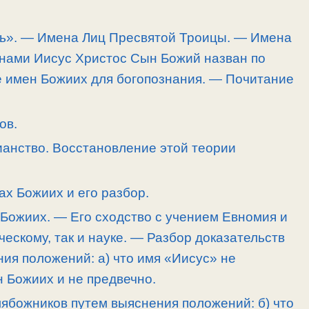
одь». — Имена Лиц Пресвятой Троицы. — Имена
нами Иисус Христос Сын Божий назван по
 имен Божиих для богопознания. — Почитание
ов.
тианство. Восстановление этой теории
ах Божиих и его разбор.
 Божиих. — Его сходство с учением Евномия и
ческому, так и науке. — Разбор доказательств
ия положений: а) что имя «Иисус» не
н Божиих и не предвечно.
мябожников путем выяснения положений: б) что