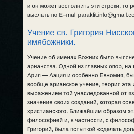
и он может восполнить эти строки, то 
выслать по E–mall paraklit.info@gmail
Учение св. Григория Нисско
имябожники.
Учение об именах Божиих было выяснен
арианства. Одной из главных опор, на
Ария — Аэция и особенно Евномия, б
вообще арианское учение, теория эта
выражением той унаследованной от яз
значение своих созданий, которая со
христианского. Ближайшим образом эта
философией и, в частности, с филосо
Григорий, была попыткой «сделать д