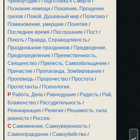
Чревоугодие
/
Подготовка к Смерти
/
Познание немощи
/
Покаяние, Прощение
грехов
/
Покой, Душевный мир
/
Политика
/
Поминовение, умершие
/
Понятия
/
Последнее время
/
Послушание
/
Пост
/
Похоть
/
Правда, Справедливость
/
Празднование праздников
/
Предведение,
Предопределение
/
Преемственность,
Священство
/
Прелесть, Самообольщение
/
Причастие
/
Пропаганда, Зомбирование
/
Проповедь
/
Пророчество
/
Простота
/
Протестанты
/
Психология
.
Р
Работа, Дела
/
Равнодушие
/
Радость
/
Рай,
Блаженство
/
Рассудительность
/
Реинкарнация
/
Религия
/
Решимость, сила
ревности
/
Россия
.
С
Самомнение, Самоуверенность
/
Самооправдание
/
Самоубийство
/
<