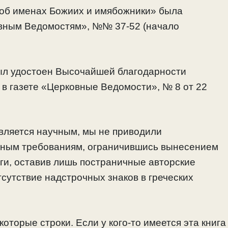
о об именах Божиих и имябожники» была
овным Ведомостям», №№ 37-52 (начало
был удостоен Высочайшей благодарности
 в газете «Церковные Ведомости», № 8 от 22
является научным, мы не приводили
нным требованиям, ограничившись вынесением
ги, оставив лишь постраничные авторские
сутствие надстрочных знаков в греческих
оторые строки. Если у кого-то имеется эта книга