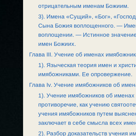
отрицательным именам Божиим.
3). Имена «Сущий», «Бог», «Госп
Сына Божия воплощенного. — Име
воплощении. — Истинное значение
имен Божиих.
Глава III. Учение об именах имябожник
1). Языческая теория имен и хрис
имябожниками. Ее опровержение.
Глава Iv. Учение имябожников об имен
1). Учение имябожников об именах
противоречие, как учению святооте
учения имябожников путем выяснен
заключает в себе смысла всех име
2). Разбор доказательств учения и