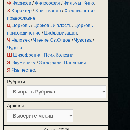
Ф
Фарисеи
/
Философия
/
Фильмы, Кино
.
Х
Характер
/
Христианин
/
Христианство,
православие
.
Ц
Церковь
/
Церковь и власть
/
Церковь-
присоединение
/
Цифровизация
.
Ч
Человек
/
Чтение Св.Отцов
/
Чувства
/
Чудеса
.
Ш
Шизофрения, Псих.болезни
.
Э
Экуменизм
/
Эпидемии, Пандемии
.
Я
Язычество
.
Рубрики
Архивы
Август 2026