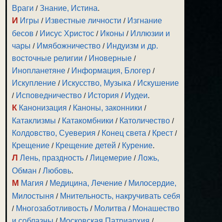
Враги
/
Знание, Истина
.
И
Игры
/
Известные личности
/
Изгнание
бесов
/
Иисус Христос
/
Иконы
/
Иллюзии и
чары
/
Имябожничество
/
Индуизм и др.
восточные религии
/
Иноверные
/
Инопланетяне
/
Информация, Блогер
/
Искупление
/
Искусство, Музыка
/
Искушение
/
Исповедничество
/
История
/
Иудеи
.
К
Канонизация
/
Каноны, законники
/
Катаклизмы
/
Катакомбники
/
Католичество
/
Колдовство, Суеверия
/
Конец света
/
Крест
/
Крещение
/
Крещение детей
/
Курение
.
Л
Лень, праздность
/
Лицемерие
/
Ложь,
Обман
/
Любовь
.
М
Магия
/
Медицина, Лечение
/
Милосердие,
Милостыня
/
Мнительность, накручивать себя
/
Многозаботливость
/
Молитва
/
Монашество
и соблазны
/
Московская Патриархия
/