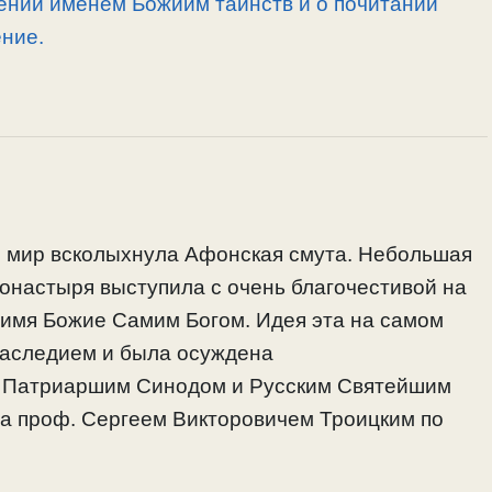
ении именем Божиим таинств и о почитании
ение.
й мир всколыхнула Афонская смута. Небольшая
онастыря выступила с очень благочестивой на
 имя Божие Самим Богом. Идея эта на самом
наследием и была осуждена
с Патриаршим Синодом и Русским Святейшим
а проф. Сергеем Викторовичем Троицким по