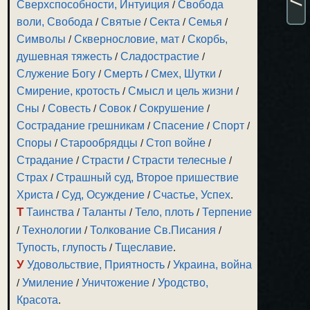
Сверхспособности, Интуиция
/
Свобода
воли, Свобода
/
Святые
/
Секта
/
Семья
/
Символы
/
Сквернословие, мат
/
Скорбь,
душевная тяжесть
/
Сладострастие
/
Служение Богу
/
Смерть
/
Смех, Шутки
/
Смирение, кротость
/
Смысл и цель жизни
/
Сны
/
Совесть
/
Совок
/
Сокрушение
/
Сострадание грешникам
/
Спасение
/
Спорт
/
Споры
/
Старообрядцы
/
Стоп войне
/
Страдание
/
Страсти
/
Страсти телесные
/
Страх
/
Страшный суд, Второе пришествие
Христа
/
Суд, Осуждение
/
Счастье, Успех
.
Т
Таинства
/
Таланты
/
Тело, плоть
/
Терпение
/
Технологии
/
Толкование Св.Писания
/
Тупость, глупость
/
Тщеславие
.
У
Удовольствие, Приятность
/
Украина, война
/
Умиление
/
Уничтожение
/
Уродство,
Красота
.