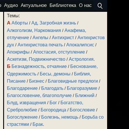
о
Аудио
Актуальное
Библиотека
О нас
Темы:
А
Аборты
/
Ад, Загробная жизнь
/
Алкоголизм, Наркомания
/
Анафема,
отлучение
/
Ангелы
/
Антихрист
/
Антихристов
дух
/
Антихристова печать
/
Апокалипсис
/
Апокрифы
/
Апостасия, отступление
/
Аскетизм, Подвижничество
/
Астрология
.
Б
Безнадежность, отчаяние
/
Беснование,
Одержимость
/
Бесы, демоны
/
Библия,
Писание
/
Бизнес
/
Благовидные предлоги
/
Благодарение
/
Благодать
/
Благоразумие
/
Благословение, благополучие
/
Ближний
/
Блуд, извращения
/
Бог
/
Богатство,
Сребролюбие
/
Богородица
/
Богословие
/
Богослужение
/
Болезнь, немощь
/
Борьба со
страстями
/
Брак
.