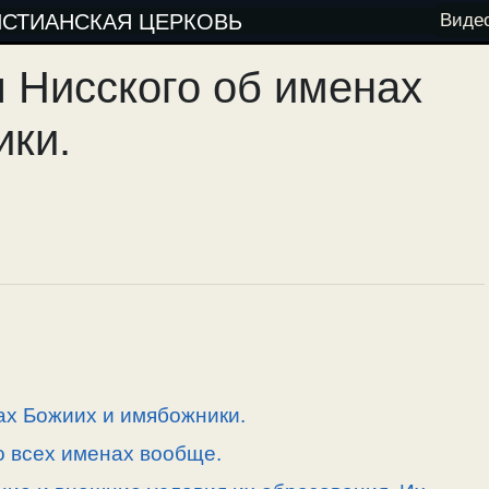
ИСТИАНСКАЯ ЦЕРКОВЬ
Виде
я Нисского об именах
ики.
нах Божиих и имябожники.
 о всех именах вообще.