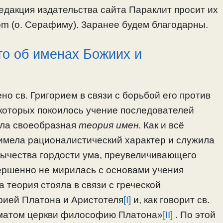
редакция издательства сайта Параклит просит их
.com (о. Серафиму). Заранее будем благодарны.
го об именах Божиих и
о св. Григорием в связи с борьбой его против
 которых покоилось учение последователей
ыла своеобразная
теория имен
. Как и всё
 имела рационалистический характер и служила
ычества гордости ума, преувеличивающего
вершенно не мирилась с основами учения
 теория стояла в связи с греческой
фией Платона и Аристотеля
[I]
и, как говорит св.
огматом церкви философию Платона»
[II]
. По этой