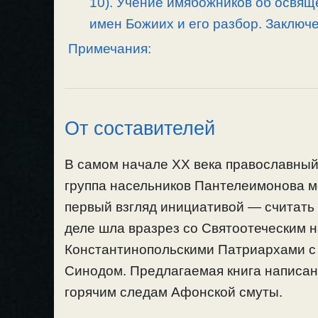
10). Учение имябожников об освящ
имен Божиих и его разбор. Заключ
Примечания:
От составителей
В самом начале XX века православны
группа насельников Пантелеимонова м
первый взгляд инициативой — считать
деле шла вразрез со Святоотеческим 
Константинопольскими Патриархами 
Синодом. Предлагаемая книга написан
горячим следам Афонской смуты.