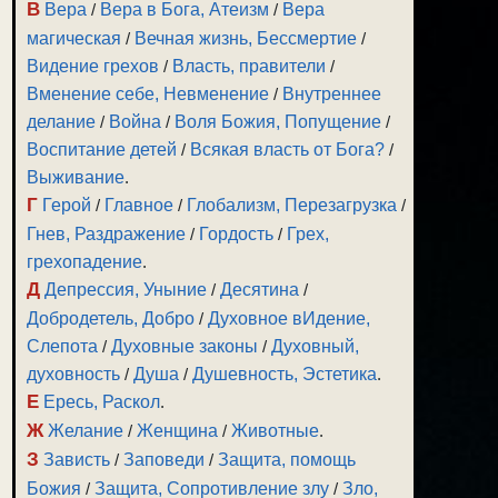
В
Вера
/
Вера в Бога, Атеизм
/
Вера
магическая
/
Вечная жизнь, Бессмертие
/
Видение грехов
/
Власть, правители
/
Вменение себе, Невменение
/
Внутреннее
делание
/
Война
/
Воля Божия, Попущение
/
Воспитание детей
/
Всякая власть от Бога?
/
Выживание
.
Г
Герой
/
Главное
/
Глобализм, Перезагрузка
/
Гнев, Раздражение
/
Гордость
/
Грех,
грехопадение
.
Д
Депрессия, Уныние
/
Десятина
/
Добродетель, Добро
/
Духовное вИдение,
Слепота
/
Духовные законы
/
Духовный,
духовность
/
Душа
/
Душевность, Эстетика
.
Е
Ересь, Раскол
.
Ж
Желание
/
Женщина
/
Животные
.
З
Зависть
/
Заповеди
/
Защита, помощь
Божия
/
Защита, Сопротивление злу
/
Зло,