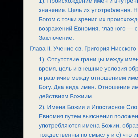
1). Происхождение имен и внутрен
значение. Цель их употребления. 
Богом с точки зрения их происхож
возражений Евномия, главного — с
Заключение.
Глава II. Учение св. Григория Нисског
1). Отсутствие границы между име
время, цель и внешние условия об
и различие между отношением име
Богу. Два вида имен. Отношение и
действиям Божиим.
2). Имена Божии и Ипостасное Сл
Евномия путем выяснения положен
употребляются имена Божии, образ
тождественны по смыслу и с) что 