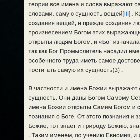
теории все имена и слова выражают с
словами, самую сущность вещей
[III]
. К
создания вещей, и прежде создания л
произнесением Богом этих выражающи
открыты людям Богом, и «Бог изначала
так как Бог Промыслитель насадил име
особенного труда иметь самое достов
постигать самую их сущность(3) .
В частности и имена Божии выражают 
сущность. Они даны Богом Самому Себе
имена Божии открыты Самим Богом и с
познания о Боге. От этого познания и 
Божие, тот знает и природу Божию, зна
. Таким именем, по учению Евномия, и 