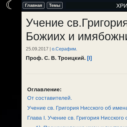
☾
Перейти
ХР
Главная
Темы
к
Учение св.Григори
содержимому
Божиих и имябожн
25.09.2017
|
о.Серафим.
Проф. С. В. Троицкий.
[I]
Оглавление:
От составителей.
Учение св. Григория Нисского об име
Глава I. Учение св. Григория Нисского