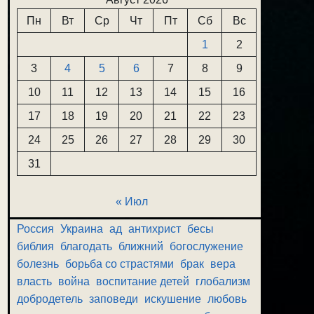
Пн
Вт
Ср
Чт
Пт
Сб
Вс
1
2
3
4
5
6
7
8
9
10
11
12
13
14
15
16
17
18
19
20
21
22
23
24
25
26
27
28
29
30
31
« Июл
Россия
Украина
ад
антихрист
бесы
библия
благодать
ближний
богослужение
болезнь
борьба со страстями
брак
вера
власть
война
воспитание детей
глобализм
добродетель
заповеди
искушение
любовь