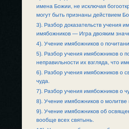
имена Божии, не исключая богоотк
могут быть признаны действием Б
3). Разбор доказательств учения и
имябожников — Игра двояким знач
4). Учение имябожников о почитани
5). Разбор учения имябожников о 
неправильности их взгляда, что им
6). Разбор учения имябожников о 
чуда.
7). Разбор учения имябожников о ч
8). Учение имябожников о молитве 
9). Учение имябожников об освящен
вообще всех святынь.