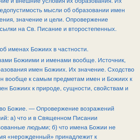
ние и внешние условия их образования. Их
Недопустимость мысли об образовании имен
дения, значение и цели. Опровержение
сылки на Св. Писание и второстепенных.
о об именах Божиих в частности.
нами Божиими и именами вообще. Источник,
разования имен Божиих. Их значение. Сходство
н вообще к самым предметам имен и Божиих к
мен Божиих к природе, сущности, свойствам и
ово Божие. — Опровержение возражений
ий: а) что и в Священном Писании
ованные людьми; б) что имена Божии не
имя «нерожденный» принадлежит к