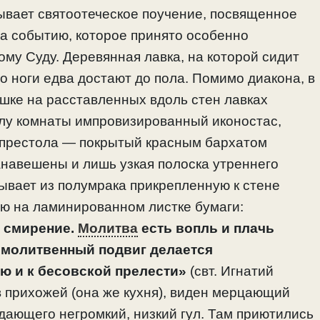
тывает святоотеческое поучение, посвященное
на событию, которое принято особенно
му Суду. Деревянная лавка, на которой сидит
го ноги едва достают до пола. Помимо диакона, в
ке на расставленных вдоль стен лавках
углу комнаты импровизированный иконостас,
 престола — покрытый красным бархатом
анавешены и лишь узкая полоска утреннего
тывает из полумрака прикрепленную к стене
ю на ламинированном листке бумаги:
 смирение.
Молитва
есть вопль и плачь
 молитвенный подвиг делается
 и к бесовской прелести»
(свт. Игнатий
в прихожей (она же кухня), виден мерцающий
здающего негромкий, низкий гул. Там приютились