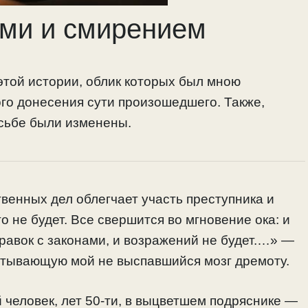
ами и смирением
этой истории, облик которых был мною
го донесения сути произошедшего. Также,
осьбе были изменены.
енных дел облегчает участь преступника и
 не будет. Все свершится во мгновение ока: и
правок с законами, и возражений не будет.…» —
кутывающую мой не выспавшийся мозг дремоту.
человек, лет 50-ти, в выцветшем подряснике —