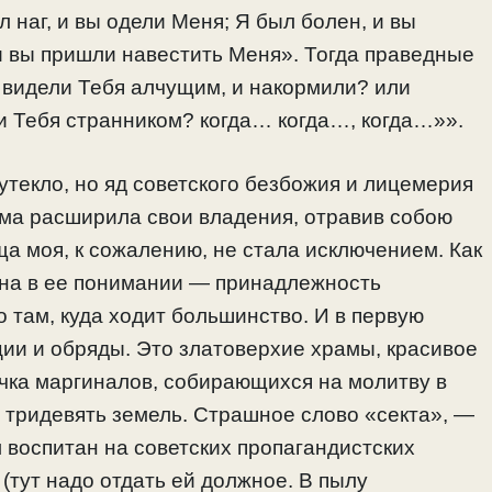
 наг, и вы одели Меня; Я был болен, и вы
и вы пришли навестить Меня». Тогда праведные
ы видели Тебя алчущим, и накормили? или
и Тебя странником? когда… когда…, когда…»».
текло, но яд советского безбожия и лицемерия
ьма расширила свои владения, отравив собою
а моя, к сожалению, не стала исключением. Как
тина в ее понимании — принадлежность
о там, куда ходит большинство. И в первую
ии и обряды. Это златоверхие храмы, красивое
кучка маргиналов, собирающихся на молитву в
 тридевять земель. Страшное слово «секта», —
л воспитан на советских пропагандистских
(тут надо отдать ей должное. В пылу