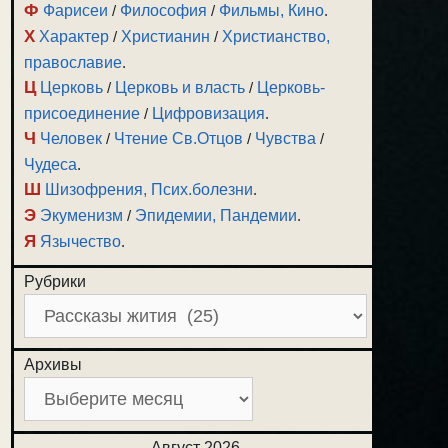
Ф
Фарисеи
/
Философия
/
Фильмы, Кино
.
Х
Характер
/
Христианин
/
Христианство,
православие
.
Ц
Церковь
/
Церковь и власть
/
Церковь-
присоединение
/
Цифровизация
.
Ч
Человек
/
Чтение Св.Отцов
/
Чувства
/
Чудеса
.
Ш
Шизофрения, Псих.болезни
.
Э
Экуменизм
/
Эпидемии, Пандемии
.
Я
Язычество
.
Рубрики
Архивы
Август 2026