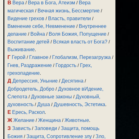
В
Вера
/
Вера в Бога, Атеизм
/
Вера
магическая
/
Вечная жизнь, Бессмертие
/
Видение грехов
/
Власть, правители
/
Вменение себе, Невменение
/
Внутреннее
делание
/
Война
/
Воля Божия, Попущение
/
Воспитание детей
/
Всякая власть от Бога?
/
Выживание
.
Г
Герой
/
Главное
/
Глобализм, Перезагрузка
/
Гнев, Раздражение
/
Гордость
/
Грех,
грехопадение
.
Д
Депрессия, Уныние
/
Десятина
/
Добродетель, Добро
/
Духовное вИдение,
Слепота
/
Духовные законы
/
Духовный,
духовность
/
Душа
/
Душевность, Эстетика
.
Е
Ересь, Раскол
.
Ж
Желание
/
Женщина
/
Животные
.
З
Зависть
/
Заповеди
/
Защита, помощь
Божия
/
Защита, Сопротивление злу
/
Зло,