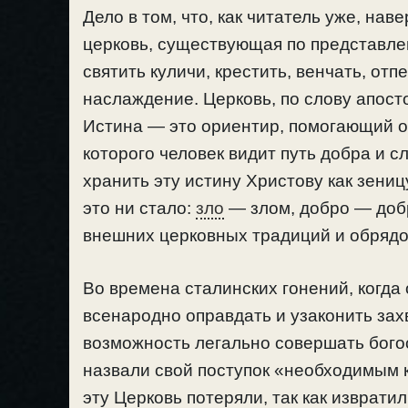
Дело в том, что, как читатель уже, нав
церковь, существующая по представле
святить куличи, крестить, венчать, отп
наслаждение. Церковь, по слову апост
Истина — это ориентир, помогающий 
которого человек видит путь добра и с
хранить эту истину Христову как зени
это ни стало:
зло
— злом, добро — добр
внешних церковных традиций и обрядов
Во времена сталинских гонений, когда
всенародно оправдать и узаконить зах
возможность легально совершать богос
назвали свой поступок «необходимым 
эту Церковь потеряли, так как изврати