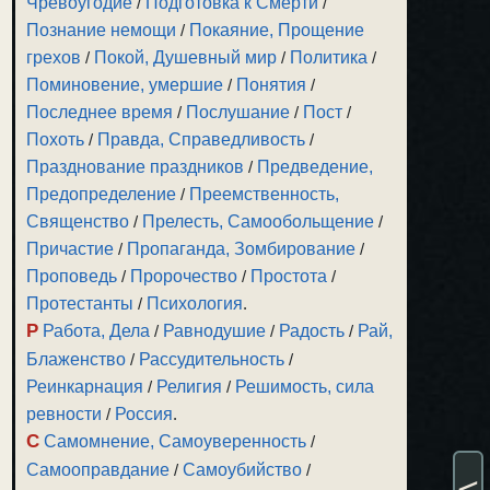
Чревоугодие
/
Подготовка к Смерти
/
Познание немощи
/
Покаяние, Прощение
грехов
/
Покой, Душевный мир
/
Политика
/
Поминовение, умершие
/
Понятия
/
Последнее время
/
Послушание
/
Пост
/
Похоть
/
Правда, Справедливость
/
Празднование праздников
/
Предведение,
Предопределение
/
Преемственность,
Священство
/
Прелесть, Самообольщение
/
Причастие
/
Пропаганда, Зомбирование
/
Проповедь
/
Пророчество
/
Простота
/
Протестанты
/
Психология
.
Р
Работа, Дела
/
Равнодушие
/
Радость
/
Рай,
Блаженство
/
Рассудительность
/
Реинкарнация
/
Религия
/
Решимость, сила
ревности
/
Россия
.
С
Самомнение, Самоуверенность
/
Самооправдание
/
Самоубийство
/
<