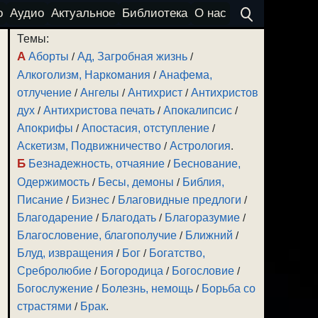
о
Аудио
Актуальное
Библиотека
О нас
Темы:
А
Аборты
/
Ад, Загробная жизнь
/
Алкоголизм, Наркомания
/
Анафема,
отлучение
/
Ангелы
/
Антихрист
/
Антихристов
дух
/
Антихристова печать
/
Апокалипсис
/
Апокрифы
/
Апостасия, отступление
/
Аскетизм, Подвижничество
/
Астрология
.
Б
Безнадежность, отчаяние
/
Беснование,
Одержимость
/
Бесы, демоны
/
Библия,
Писание
/
Бизнес
/
Благовидные предлоги
/
Благодарение
/
Благодать
/
Благоразумие
/
Благословение, благополучие
/
Ближний
/
Блуд, извращения
/
Бог
/
Богатство,
Сребролюбие
/
Богородица
/
Богословие
/
Богослужение
/
Болезнь, немощь
/
Борьба со
страстями
/
Брак
.