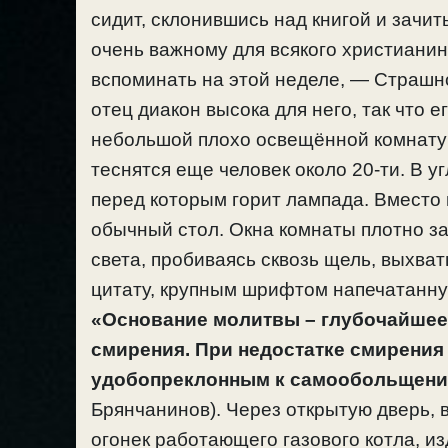
сидит, склонившись над книгой и зачи
очень важному для всякого христиани
вспоминать на этой неделе, — Страшно
отец диакон высока для него, так что е
небольшой плохо освещённой комнатуш
теснятся еще человек около 20-ти. В 
перед которым горит лампада. Вместо
обычный стол. Окна комнаты плотно з
света, пробиваясь сквозь щель, выхва
цитату, крупным шрифтом напечатанну
«Основание молитвы – глубочайшее
смирения. При недостатке смирения
удобопреклонным к самообольщению
Брянчанинов). Через открытую дверь, 
огонек работающего газового котла, и