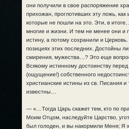
они получили в свое распоряжение хр
прихожан, проглотивших эту ложь, как 
которые не пошли на это. Эти, в итоге
многие и жизни. И тем не менее они и
истину, а потому сохранили и Церковь. 
позициях этих последних. Достойны ли
смирения, мужества…? Это еще вопрос
Всякому истинному достоинству перед
(ощущение!) собственного недостоинств
христианские истины из св. Писания и
известны…
— «…Тогда Царь скажет тем, кто по пр
Моим Отцом, наследуйте Царство, угот
был голоден, и вы накормили Меня; Я х