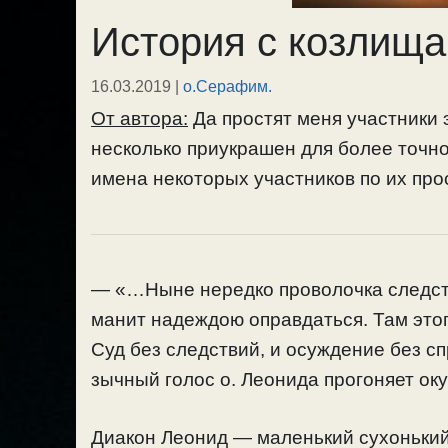
История с козлищ
16.03.2019
|
о.Серафим.
От автора:
Да простят меня участники 
несколько приукрашен для более точно
имена некоторых участников по их пр
— «…Ныне нередко проволочка следств
манит надеждою оправдаться. Там этого
Суд без следствий, и осуждение без с
зычный голос о. Леонида прогоняет о
Диакон Леонид — маленький сухонький 