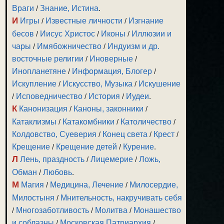
Враги
/
Знание, Истина
.
И
Игры
/
Известные личности
/
Изгнание
бесов
/
Иисус Христос
/
Иконы
/
Иллюзии и
чары
/
Имябожничество
/
Индуизм и др.
восточные религии
/
Иноверные
/
Инопланетяне
/
Информация, Блогер
/
Искупление
/
Искусство, Музыка
/
Искушение
/
Исповедничество
/
История
/
Иудеи
.
К
Канонизация
/
Каноны, законники
/
Катаклизмы
/
Катакомбники
/
Католичество
/
Колдовство, Суеверия
/
Конец света
/
Крест
/
Крещение
/
Крещение детей
/
Курение
.
Л
Лень, праздность
/
Лицемерие
/
Ложь,
Обман
/
Любовь
.
М
Магия
/
Медицина, Лечение
/
Милосердие,
Милостыня
/
Мнительность, накручивать себя
/
Многозаботливость
/
Молитва
/
Монашество
и соблазны
/
Московская Патриархия
/