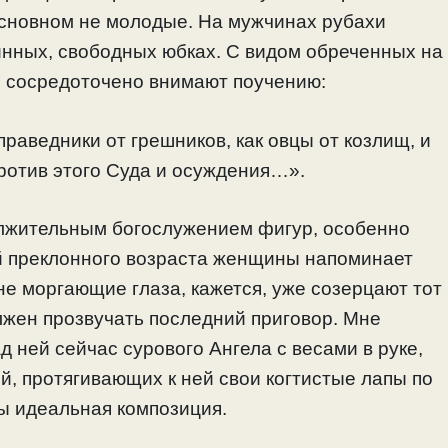
основном не молодые. На мужчинах рубахи
инных, свободных юбках. С видом обреченных на
се сосредоточено внимают поучению:
аведники от грешников, как овцы от козлищ, и
против этого Суда и осуждения…».
лжительным богослужением фигур, особенно
й преклонного возраста женщины напоминает
не моргающие глаза, кажется, уже созерцают тот
лжен прозвучать последний приговор. Мне
ад ней сейчас сурового Ангела с весами в руке,
й, протягивающих к ней свои когтистые лапы по
бы идеальная композиция.