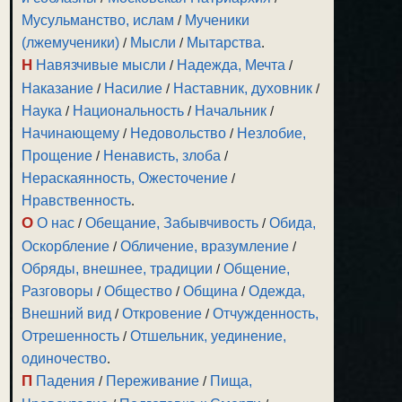
Мусульманство, ислам
/
Мученики
(лжемученики)
/
Мысли
/
Мытарства
.
Н
Навязчивые мысли
/
Надежда, Мечта
/
Наказание
/
Насилие
/
Наставник, духовник
/
Наука
/
Национальность
/
Начальник
/
Начинающему
/
Недовольство
/
Незлобие,
Прощение
/
Ненависть, злоба
/
Нераскаянность, Ожесточение
/
Нравственность
.
О
О нас
/
Обещание, Забывчивость
/
Обида,
Оскорбление
/
Обличение, вразумление
/
Обряды, внешнее, традиции
/
Общение,
Разговоры
/
Общество
/
Община
/
Одежда,
Внешний вид
/
Откровение
/
Отчужденность,
Отрешенность
/
Отшельник, уединение,
одиночество
.
П
Падения
/
Переживание
/
Пища,