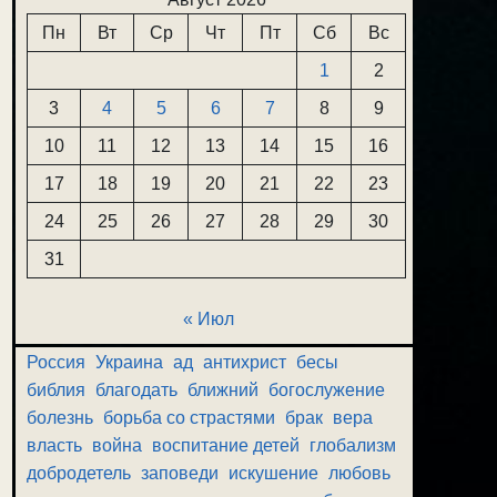
Пн
Вт
Ср
Чт
Пт
Сб
Вс
1
2
3
4
5
6
7
8
9
10
11
12
13
14
15
16
17
18
19
20
21
22
23
24
25
26
27
28
29
30
31
« Июл
Россия
Украина
ад
антихрист
бесы
библия
благодать
ближний
богослужение
болезнь
борьба со страстями
брак
вера
власть
война
воспитание детей
глобализм
добродетель
заповеди
искушение
любовь