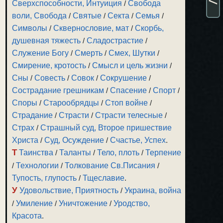
Сверхспособности, Интуиция
/
Свобода
воли, Свобода
/
Святые
/
Секта
/
Семья
/
Символы
/
Сквернословие, мат
/
Скорбь,
душевная тяжесть
/
Сладострастие
/
Служение Богу
/
Смерть
/
Смех, Шутки
/
Смирение, кротость
/
Смысл и цель жизни
/
Сны
/
Совесть
/
Совок
/
Сокрушение
/
Сострадание грешникам
/
Спасение
/
Спорт
/
Споры
/
Старообрядцы
/
Стоп войне
/
Страдание
/
Страсти
/
Страсти телесные
/
Страх
/
Страшный суд, Второе пришествие
Христа
/
Суд, Осуждение
/
Счастье, Успех
.
Т
Таинства
/
Таланты
/
Тело, плоть
/
Терпение
/
Технологии
/
Толкование Св.Писания
/
Тупость, глупость
/
Тщеславие
.
У
Удовольствие, Приятность
/
Украина, война
/
Умиление
/
Уничтожение
/
Уродство,
Красота
.