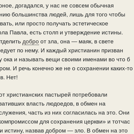
ерное, догадался, у нас не совсем обычная
нию большинства людей, лишь для того чтобы
евать, или просто получать эстетическое
ола Павла, есть столп и утверждение истины.
отделить
добро
от зла, она — маяк, в свете
ледует по нему. И каждый христианин призван
цу ока и называть вещи своими именами во что б
ом. И речь конечно же не о сохранении каких-то
. Нет!
 от христианских пастырей потребовали
вативших власть людоедов, в обмен на
лужения, часть из них согласилась на это. Они
компромиссом для сохранения церкви» и тотчас
ли истину, назвав добром — зло. В обмен на это