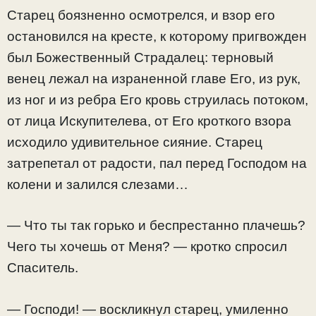
Старец боязненно осмотрелся, и взор его
остановился на кресте, к которому пригвожден
был Божественный Страдалец: терновый
венец лежал на израненной главе Его, из рук,
из ног и из ребра Его кровь струилась потоком,
от лица Искупителева, от Его кроткого взора
исходило удивительное сияние. Старец
затрепетал от радости, пал перед Господом на
колени и залился слезами…
— Что ты так горько и беспрестанно плачешь?
Чего ты хочешь от Меня? — кротко спросил
Спаситель.
— Господи! — воскликнул старец, умиленно