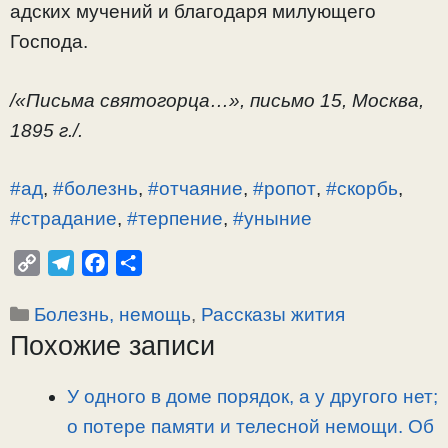
адских мучений и благодаря милующего
Господа.
/«Письма святогорца…», письмо 15, Москва,
1895 г./.
#ад
,
#болезнь
,
#отчаяние
,
#ропот
,
#скорбь
,
#страдание
,
#терпение
,
#уныние
C
T
F
О
o
e
a
т
Рубрики
Болезнь, немощь
,
Рассказы жития
p
l
c
п
Похожие записи
y
e
e
р
L
g
b
а
i
r
o
в
У одного в доме порядок, а у другого нет;
n
a
o
и
о потере памяти и телесной немощи. Об
k
m
k
т