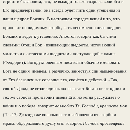
строит в бывающем, что, не выходи только тварь из воли Его и
Его предначертаний, она всегда будет пить одни утешения из
чаши щедрот Божиих. В настоящем порядке вещей и то, что
приносит по видимому скорбь, есть несомненно дело щедрот
Божиих и ведет к утешению. Апостол говорит как бы сими
словами: Отец и Бог, «изливающий щедроты, источающий
милость и с отеческими щедротами поступающий с нами»
(Феодорит). Богодухновенным писателям обычно именовать
Бога не одним именем, а различно, заимствуя сии наименования
от Его бесконечных совершенств, свойств и действий. «Так,
святой Давид не везде одинаково называет Бога и не от одних и
тех же свойств производит имена Его; но когда рассуждает о
войне и о победе, говорит:
возлюблю Тя, Господи, крепосте моя
(Пс. 17, 2); когда же воспоминает о избавлении от скорби и
мрака, обдержавшего душу его, говорил:
Господь просвещение