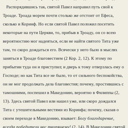
Распорядившись так, святой Павел направил путь свой к
Троаде. Троада морем почти столько же отстоит от Ефеса,
сколько и Коринф. Но если святой Павел положил посетить
некоторые на пути Церкви, то, прибыв в Троаду, он со всею
вероятностию мог надеяться, если не найти святого Тита уже
там, то скоро дождаться его. Всячески у него было в мыслях
заняться в Троаде благовестием (2 Кор. 2, 12). К этому по
прибытии туда он и приступил; и дверь к тому отверзлась ему о
Господе; но как Тита все не было, то от сильного беспокойства,
он не мог продолжать дела благовестия; почему, простившись с
тамошними, поспешил в Македонию, вероятно в Филиппы (2,
13). Здесь святой Павел или нашел уже, или скоро дождался
Тита с утешительными вестями из Коринфа; почему, сказав о
своем переходе в Македонию, взывает:
Богу благодарение,
всегда победители нас творящему!
(2, 14). В Македонии святой