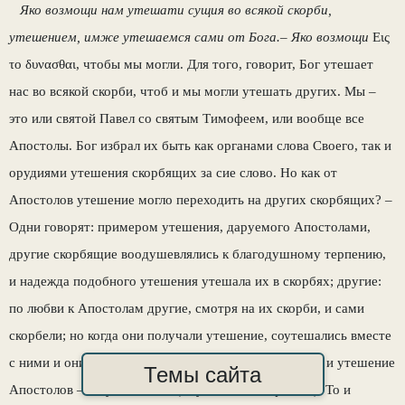
Яко возмощи нам утешати сущия во всякой скорби,
утешением, имже утешаемся сами от Бога.– Яко возмощи
Εις
το δυνασθαι, чтобы мы могли. Для того, говорит, Бог утешает
нас во всякой скорби, чтоб и мы могли утешать других. Мы –
это или святой Павел со святым Тимофеем, или вообще все
Апостолы. Бог избрал их быть как органами слова Своего, так и
орудиями утешения скорбящих за сие слово. Но как от
Апостолов утешение могло переходить на других скорбящих? –
Одни говорят: примером утешения, даруемого Апостолами,
другие скорбящие воодушевлялись к благодушному терпению,
и надежда подобного утешения утешала их в скорбях; другие:
по любви к Апостолам другие, смотря на их скорби, и сами
скорбели; но когда они получали утешение, соутешались вместе
с ними и они. И скорбь Апостолов была их скорбию, и утешение
Темы сайта
Апостолов – их утешением (Экумений, Феофилакт). То и