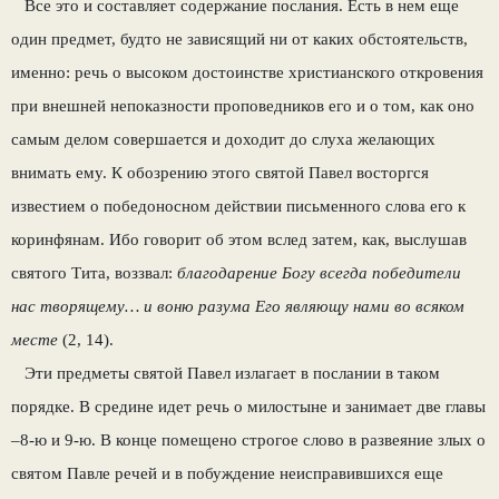
Все это и составляет содержание послания. Есть в нем еще
один предмет, будто не зависящий ни от каких обстоятельств,
именно: речь о высоком достоинстве христианского откровения
при внешней непоказности проповедников его и о том, как оно
самым делом совершается и доходит до слуха желающих
внимать ему. К обозрению этого святой Павел восторгся
известием о победоносном действии письменного слова его к
коринфянам. Ибо говорит об этом вслед затем, как, выслушав
святого Тита, воззвал:
благодарение Богу всегда победители
нас творящему… и воню разума Его являющу нами во всяком
месте
(2, 14).
Эти предметы святой Павел излагает в послании в таком
порядке. В средине идет речь о милостыне и занимает две главы
–8-ю и 9-ю. В конце помещено строгое слово в развеяние злых о
святом Павле речей и в побуждение неисправившихся еще