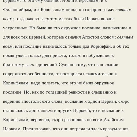
церквам, то это ему обычно. Ибо и к Ефесянам, и к
Филиппийцам, и к Колоссянам пиша, он говорил то же:
святым
всем
; тогда как во всех тех местах были Церкви вполне
устроенные. Но было ли это окружное послание, назначенное и
для всех тех церквей, которые означил Апостол словом:
святым
всем
, или послание назначалось только для Коринфян, а об тех
помянулось только для привета, только в побуждение к
братскому всех единению? Судя по тому, что в послании
содержатся особенности, относящиеся исключительно к
Коринфянам, надо полагать, что это не было окружное
послание. Но, как по тогдашней ревности к слышанию и
ведению апостольского слова, послание к одной Церкви, скоро
становилось достоянием и других Церквей; то и послание к
Коринфянам, вероятно, скоро разошлось по всем Ахайским
Церквам. Предположив, что они встречали здесь вразумления,