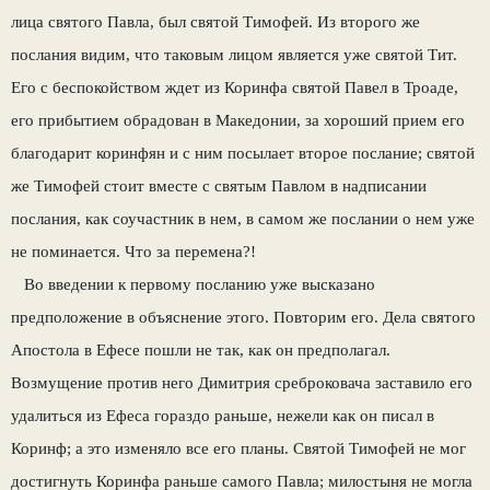
лица святого Павла, был святой Тимофей. Из второго же
послания видим, что таковым лицом является уже святой Тит.
Его с беспокойством ждет из Коринфа святой Павел в Троаде,
его прибытием обрадован в Македонии, за хороший прием его
благодарит коринфян и с ним посылает второе послание; святой
же Тимофей стоит вместе с святым Павлом в надписании
послания, как соучастник в нем, в самом же послании о нем уже
не поминается. Что за перемена?!
Во введении к первому посланию уже высказано
предположение в объяснение этого. Повторим его. Дела святого
Апостола в Ефесе пошли не так, как он предполагал.
Возмущение против него Димитрия среброковача заставило его
удалиться из Ефеса гораздо раньше, нежели как он писал в
Коринф; а это изменяло все его планы. Святой Тимофей не мог
достигнуть Коринфа раньше самого Павла; милостыня не могла