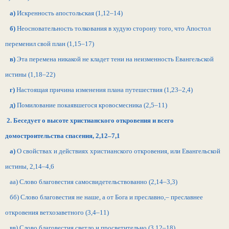
а)
Искренность апостольская (1,12–14)
б)
Неосновательность толкования в худую сторону того, что Апостол
переменил свой план (1,15–17)
в)
Эта перемена никакой не кладет тени на неизменность Евангельской
истины (1,18–22)
г)
Настоящая причина изменения плана путешествия (1,23–2,4)
д)
Помилование покаявшегося кровосмесника (2,5–11)
2. Беседует о высоте христианского откровения и всего
домостроительства спасения, 2,12–7,1
а)
О свойствах и действиях христианского откровения, или Евангельской
истины, 2,14–4,6
аа) Слово благовестия самосвидетельствованно (2,14–3,3)
бб) Слово благовестия не наше, а от Бога и преславно,– преславнее
откровения ветхозаветного (3,4–11)
вв) Слово благовестия светло и просветительно (3,12–18)