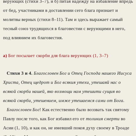
верующих (стихи 3–7), и б) питая надежду на избавление впредь
от бед, участниками в доставлении сего блага признает и
молитвы верных (стихи 8–11). Там и здесь выражает самый
тесный союз трудящихся в благовестии с верующими в него,
под влиянием их благовестия.
а)
Бог посылает скорби для блага верующих (1, 3–7)
Стихи 3 и 4.
Благословен Бог и Отец Господа нашего Иисуса
Христа, Отец щедрот и Бог всякия утехи, утешаяй нас о
всякой скорби нашей, яко возмощи нам утешити сущия во
всякой скорби, утешением, имже утешаемся сами от Бога.
Благословен Бог
! Как естественно было воззвать так святому
Павлу после того, как Бог избавил его от
толикия смерти
во
Асии (1, 10), и как он, не имевший покоя духу своему в Троаде