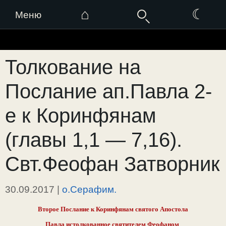
⌂
☾
Меню
Перейти
к
Толкование на
содержимому
Послание ап.Павла 2-
е к Коринфянам
(главы 1,1 — 7,16).
Свт.Феофан Затворник
30.09.2017
|
о.Серафим.
Второе Послание к Коринфянам святого Апостола
Павла истолкованное святителем Феофаном