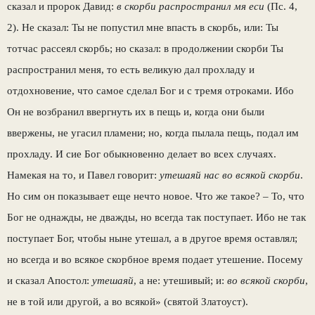
сказал и пророк Давид:
в скорби распространил мя еси
(Пс. 4,
2). Не сказал: Ты не попустил мне впасть в скорбь, или: Ты
тотчас рассеял скорбь; но сказал: в продолжении скорби Ты
распространил меня, то есть великую дал прохладу и
отдохновение, что самое сделал Бог и с тремя отроками. Ибо
Он не возбранил ввергнуть их в пещь и, когда они были
ввержены, не угасил пламени; но, когда пылала пещь, подал им
прохладу. И сие Бог обыкновенно делает во всех случаях.
Намекая на то, и Павел говорит:
утешаяй нас во всякой скорби
.
Но сим он показывает еще нечто новое. Что же такое? – То, что
Бог не однажды, не дважды, но всегда так поступает. Ибо не так
поступает Бог, чтобы ныне утешал, а в другое время оставлял;
но всегда и во всякое скорбное время подает утешение. Посему
и сказал Апостол:
утешаяй
, а не: утешивый; и:
во всякой скорби
,
не в той или другой, а во всякой» (святой Златоуст).