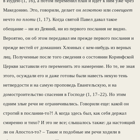
в Иудею (1, 16), а потом переменил план и идет к ним уже чрез
Македонию. Это, говорили, делает он
легкотою
или
совещает
нечто
по плоти
(1, 17). Когда святой Павел давал такое
обещание – ни из Деяний, ни из первого послания не видно.
Вероятно, он об этом передавал им прежде первого послания и
прежде вестей от домашних Хлоиных с кем-нибудь из верных
лиц. Полученные после того сведения о состоянии Коринфской
Церкви заставили его переменить это намерение. Но те, не зная
этого, осуждали его и даже готовы были навесть некую тень
нетвердости и на самую проповедь Евангельскую, и на
домостроительство спасения в Господе (1, 17–22). Но этим
одним злые речи не ограничивались. Говорили еще: какой он
строгий в послании-то?! А когда здесь был, как себя держал
смиренно и тихо? И это не все; слышалось также: да настоящий
ли он Апостол-то? – Такие и подобные им речи ходили в