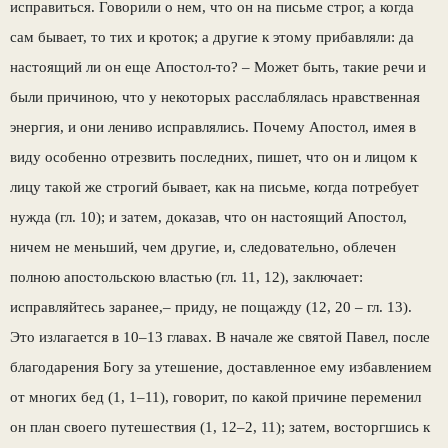
исправиться. Говорили о нем, что он на письме строг, а когда
сам бывает, то тих и кроток; а другие к этому прибавляли: да
настоящий ли он еще Апостол-то? – Может быть, такие речи и
были причиною, что у некоторых расслаблялась нравственная
энергия, и они лениво исправлялись. Почему Апостол, имея в
виду особенно отрезвить последних, пишет, что он и лицом к
лицу такой же строгий бывает, как на письме, когда потребует
нужда (гл. 10); и затем, доказав, что он настоящий Апостол,
ничем не меньший, чем другие, и, следовательно, облечен
полною апостольскою властью (гл. 11, 12), заключает:
исправляйтесь заранее,– приду, не пощажду (12, 20 – гл. 13).
Это излагается в 10–13 главах. В начале же святой Павел, после
благодарения Богу за утешение, доставленное ему избавлением
от многих бед (1, 1–11), говорит, по какой причине переменил
он план своего путешествия (1, 12–2, 11); затем, восторгшись к