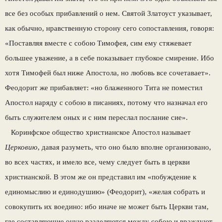
все без особых прибавлений о нем. Святой Златоуст указывает,
как обычно, нравственную сторону сего сопоставления, говоря:
«Поставляя вместе с собою Тимофея, сим ему стяжевает
большее уважение, а в себе показывает глубокое смирение. Ибо
хотя Тимофей был ниже Апостола, но любовь все сочетавает».
Феодорит же прибавляет: «но блаженного Тита не поместил
Апостол наряду с собою в писаниях, потому что назначал его
быть служителем оных и с ним переслал послание сие».
Коринфское общество христианское Апостол называет
Церковию
, давая разуметь, что оно было вполне организовано,
во всех частях, и имело все, чему следует быть в церкви
христианской. В этом же он представил им «побуждение к
единомыслию и единодушию» (Феодорит), «желая собрать и
совокупить их воедино: ибо иначе не может быть Церкви там,
где составляющие оную разделяются между собою и враждуют