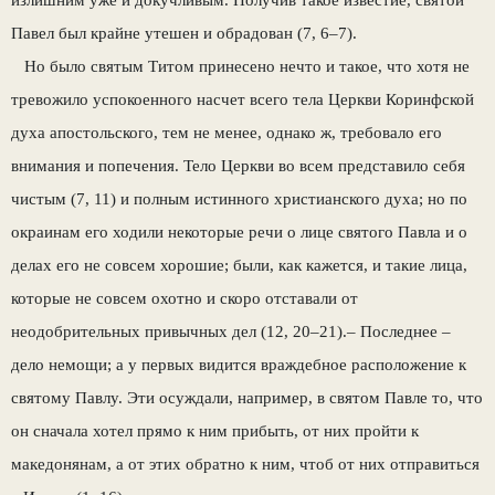
Павел был крайне утешен и обрадован (7, 6–7).
Но было святым Титом принесено нечто и такое, что хотя не
тревожило успокоенного насчет всего тела Церкви Коринфской
духа апостольского, тем не менее, однако ж, требовало его
внимания и попечения. Тело Церкви во всем представило себя
чистым (7, 11) и полным истинного христианского духа; но по
окраинам его ходили некоторые речи о лице святого Павла и о
делах его не совсем хорошие; были, как кажется, и такие лица,
которые не совсем охотно и скоро отставали от
неодобрительных привычных дел (12, 20–21).– Последнее –
дело немощи; а у первых видится враждебное расположение к
святому Павлу. Эти осуждали, например, в святом Павле то, что
он сначала хотел прямо к ним прибыть, от них пройти к
македонянам, а от этих обратно к ним, чтоб от них отправиться