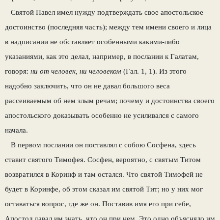
Святой Павел имел нужду подтверждать свое апостольское
достоинство (последняя часть); между тем имени своего и лица
в надписании не обставляет особенными какими-либо
указаниями, как это делал, например, в послании к Галатам,
говоря:
ни от человек, ни человеком
(Гал. 1, 1). Из этого
надобно заключить, что он не давал большого веса
рассеиваемым об нем злым речам; почему и достоинства своего
апостольского доказывать особенно не усиливался с самого
начала.
В первом послании он поставлял с собою Сосфена, здесь
ставит святого Тимофея. Сосфен, вероятно, с святым Титом
возвратился в Коринф и там остался. Что святой Тимофей не
будет в Коринфе, об этом сказал им святой Тит; но у них мог
оставаться вопрос, где же он. Поставив имя его при себе,
Апостол давал им знать, что он при нем. Это одно объясняло им