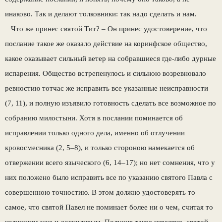
инаково. Так и делают толковники: так надо сделать и нам.
Что же принес святой Тит? – Он принес удостоверение, что
послание такое же оказало действие на коринфское общество,
какое оказывает сильный ветер на собравшиеся где-либо дурные
испарения. Общество встрепенулось и сильною возревновало
ревностию тотчас же исправить все указанные неисправности
(7, 11), и полную изъявило готовность сделать все возможное по
собранию милостыни. Хотя в послании поминается об
исправлении только одного дела, именно об отлучении
кровосмесника (2, 5–8), и только стороною намекается об
отвержении всего языческого (6, 14–17); но нет сомнения, что у
них положено было исправить все по указанию святого Павла с
совершенною точностию. В этом должно удостоверять то
самое, что святой Павел не поминает более ни о чем, считая то
излишним уже и докучливым. Получив такое известие, святой