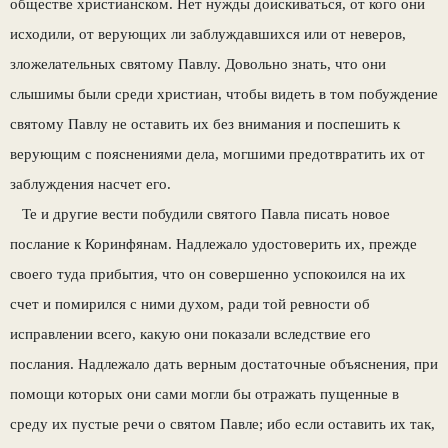
обществе христианском. Нет нужды доискиваться, от кого они
исходили, от верующих ли заблуждавшихся или от неверов,
зложелательных святому Павлу. Довольно знать, что они
слышимы были среди христиан, чтобы видеть в том побуждение
святому Павлу не оставить их без внимания и поспешить к
верующим с пояснениями дела, могшими предотвратить их от
заблуждения насчет его.
Те и другие вести побудили святого Павла писать новое
послание к Коринфянам. Надлежало удостоверить их, прежде
своего туда прибытия, что он совершенно успокоился на их
счет и помирился с ними духом, ради той ревности об
исправлении всего, какую они показали вследствие его
послания. Надлежало дать верным достаточные объяснения, при
помощи которых они сами могли бы отражать пущенные в
среду их пустые речи о святом Павле; ибо если оставить их так,