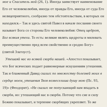
мое и Спаситель мой
(26, 1). Иногда заимствует наименование
Его от человеколюбия, иногда от правды Его, иногда от суда Его
нелицеприятного, сообразно тем обстоятельствам, в которых он
находился.– Так и здесь святой Павел в начале послания своего
называет Бога со стороны Его человеколюбия:
Отец щедрот,
Бог всякия утехи
. То есть: великие являть щедроты и миловать
преимущественно пред всем свойственно и сродно Богу»
(святой Златоуст).
Утешаяй нас во всякой скорби нашей
. «Апостол показывает,
что Бог всяческих подает равномерные искушениям утешения.
Так и блаженный Давид сказал:
по множеству болезней моих в
сердце моем, утешения Твоя возвеселиша душу мою
(Пс. 93,
19)» (Феодорит). «Не сказал: не попускающий нам впадать в
скорби, но: утешающий нас в скорби. Потому что сие и силу
Божию показывает, и терпение скорбящих укрепляет. То же