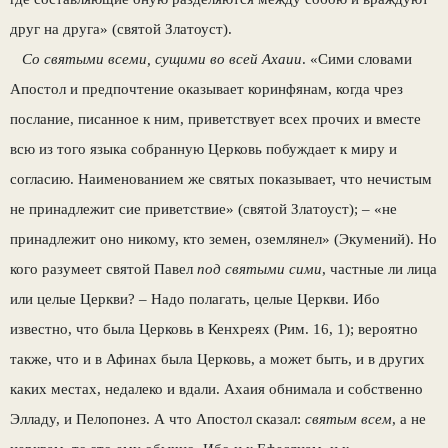
друг на друга» (святой Златоуст).
Со святыми всеми, сущими во всей Ахаии
. «Сими словами
Апостол и предпочтение оказывает коринфянам, когда чрез
послание, писанное к ним, приветствует всех прочих и вместе
всю из того языка собранную Церковь побуждает к миру и
согласию. Наименованием же святых показывает, что нечистым
не принадлежит сие приветствие» (святой Златоуст); – «не
принадлежит оно никому, кто земен, оземлянел» (Экумений). Но
кого разумеет святой Павел
под святыми сими
, частные ли лица
или целые Церкви? – Надо полагать, целые Церкви. Ибо
известно, что была Церковь в Кенхреях (Рим. 16, 1); вероятно
также, что и в Афинах была Церковь, а может быть, и в других
каких местах, недалеко и вдали. Ахаия обнимала и собственно
Элладу, и Пелопонез. А что Апостол сказал:
святым всем
, а не