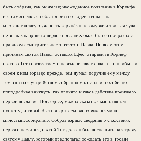
быть собрана, как он желал; неожиданное появление в Коринфе
его самого могло неблагоприятно подействовать на
многодогадливую ученость коринфян; к тому же и явиться туда,
не зная, как принято первое послание, было бы не сообразно с
правилом осмотрительности святого Павла. По всем этим
причинам святой Павел, оставляя Ефес, отправил в Коринф
святого Тита с известием о перемене своего плана и о прибытии
своем к ним гораздо прежде, чем думал, поручив ему между
тем заняться устройством собрания милостыни и особенно
поподробнее вникнуть, как принято и какое действие произвело
первое послание. Последнее, можно сказать, было главным
пунктом, который был прикрываем распоряжениями по
милостынесобиранию. Собрав верные сведения о следствиях
первого послания, святой Тит должен был поспешить навстречу
святому Павлу, который предполагал дожидать его в Троаде.