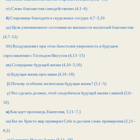
гг) Слово благовестия самодейственно (4,1–6)
б)
Сокровище благодати в скудельных сосудах 4,7–5,10
аа) Цели уничиженного состояния по внешности носителей благовестия
(4,7–12)
бб) Воодушевляет при этом Апостолов уверенность в будущем
спрославлении с Господом Иисусом (4,13–15)
вв) Созерцание будущей жизни (4,16–5,10)
α) Будущая жизнь преславна (4,16–18)
β) Почему особенно желательна будущая жизнь? (5,1–5)
γ) Что сделать должно, чтоб сподобиться будущей жизни славной (5,6–
10)
в)
Как идет проповедь Евангелия, 5,11–7,1
аа) Бог во Христе мир примирил Себе и дал нам слово примирения (5,11–
6,2)
α) Существо Нового Завета (5,11–18)