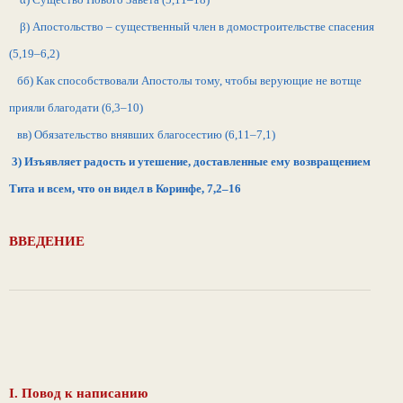
β) Апостольство – существенный член в домостроительстве спасения
(5,19–6,2)
бб) Как способствовали Апостолы тому, чтобы верующие не вотще
прияли благодати (6,3–10)
вв) Обязательство внявших благосестию (6,11–7,1)
3) Изъявляет радость и утешение, доставленные ему возвращением
Тита и всем, что он видел в Коринфе, 7,2–16
ВВЕДЕНИЕ
I. Повод к написанию