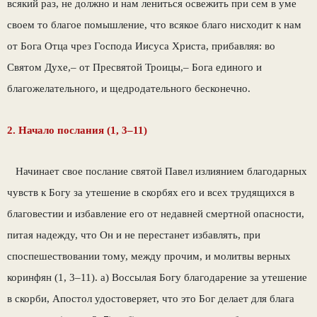
всякий раз, не должно и нам лениться освежить при сем в уме
своем то благое помышление, что всякое благо нисходит к нам
от Бога Отца чрез Господа Иисуса Христа, прибавляя: во
Святом Духе,– от Пресвятой Троицы,– Бога единого и
благожелательного, и щедродательного бесконечно.
2. Начало послания (1, 3–11)
Начинает свое послание святой Павел излиянием благодарных
чувств к Богу за утешение в скорбях его и всех трудящихся в
благовестии и избавление его от недавней смертной опасности,
питая надежду, что Он и не перестанет избавлять, при
споспешествовании тому, между прочим, и молитвы верных
коринфян (1, 3–11). а) Воссылая Богу благодарение за утешение
в скорби, Апостол удостоверяет, что это Бог делает для блага