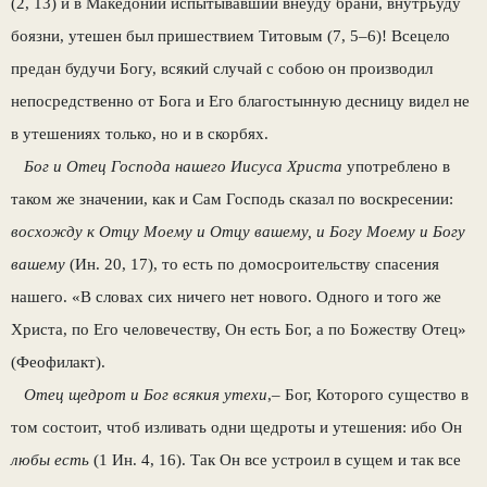
(2, 13) и в Македонии испытывавший внеуду брани, внутрьуду
боязни, утешен был пришествием Титовым (7, 5–6)! Всецело
предан будучи Богу, всякий случай с собою он производил
непосредственно от Бога и Его благостынную десницу видел не
в утешениях только, но и в скорбях.
Бог и Отец Господа нашего Иисуса Христа
употреблено в
таком же значении, как и Сам Господь сказал по воскресении:
восхожду к Отцу Моему и Отцу вашему, и Богу Моему и Богу
вашему
(Ин. 20, 17), то есть по домосроительству спасения
нашего. «В словах сих ничего нет нового. Одного и того же
Христа, по Его человечеству, Он есть Бог, а по Божеству Отец»
(Феофилакт).
Отец щедрот и Бог всякия утехи
,– Бог, Которого существо в
том состоит, чтоб изливать одни щедроты и утешения: ибо Он
любы есть
(1 Ин. 4, 16). Так Он все устроил в сущем и так все