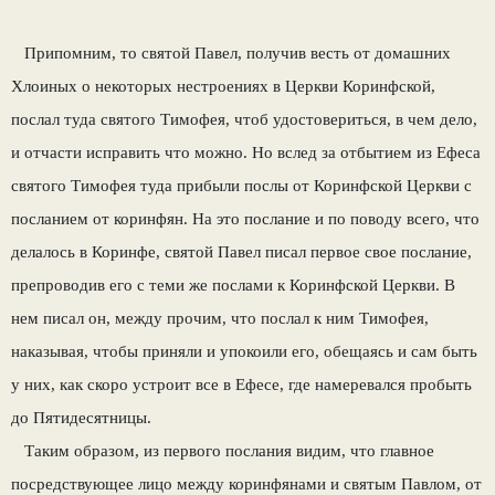
Припомним, то святой Павел, получив весть от домашних
Хлоиных о некоторых нестроениях в Церкви Коринфской,
послал туда святого Тимофея, чтоб удостовериться, в чем дело,
и отчасти исправить что можно. Но вслед за отбытием из Ефеса
святого Тимофея туда прибыли послы от Коринфской Церкви с
посланием от коринфян. На это послание и по поводу всего, что
делалось в Коринфе, святой Павел писал первое свое послание,
препроводив его с теми же послами к Коринфской Церкви. В
нем писал он, между прочим, что послал к ним Тимофея,
наказывая, чтобы приняли и упокоили его, обещаясь и сам быть
у них, как скоро устроит все в Ефесе, где намеревался пробыть
до Пятидесятницы.
Таким образом, из первого послания видим, что главное
посредствующее лицо между коринфянами и святым Павлом, от