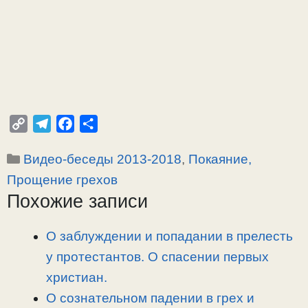
C
T
F
О
o
e
a
т
Рубрики
Видео-беседы 2013-2018
,
Покаяние,
p
l
c
п
y
e
e
р
Прощение грехов
L
g
b
а
Похожие записи
i
r
o
в
n
a
o
и
О заблуждении и попадании в прелесть
k
m
k
т
у протестантов. О спасении первых
ь
христиан.
О сознательном падении в грех и