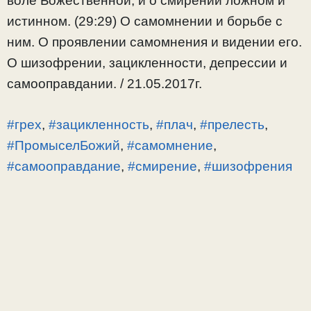
воле Божественной, и о смирении ложном и
истинном. (29:29) О самомнении и борьбе с
ним. О проявлении самомнения и видении его.
О шизофрении, зацикленности, депрессии и
самооправдании. / 21.05.2017г.
#грех
,
#зацикленность
,
#плач
,
#прелесть
,
#ПромыселБожий
,
#самомнение
,
#самооправдание
,
#смирение
,
#шизофрения