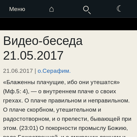
⌂
☾
Меню
Перейти
к
Видео-беседа
содержимому
21.05.2017
21.06.2017
|
о.Серафим.
«Блаженны плачущие, ибо они утешатся»
(Мф.5: 4), — о внутреннем плаче о своих
грехах. О плаче правильном и неправильном.
О плаче скорбном, утешительном и
радостотворном, и о прелести, бывающей при
этом. (23:01) О покорности промыслу Божию,