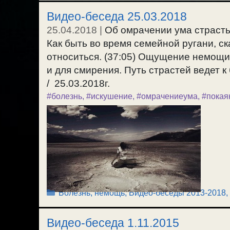
Видео-беседа 25.03.2018
25.04.2018
|
Об омрачении ума страстью
Как быть во время семейной ругани, ска
относиться. (37:05) Ощущение немощи 
и для смирения. Путь страстей ведет к
/ 25.03.2018г.
#болезнь
,
#искушение
,
#омрачениеума
,
#покая
Рубрики
Болезнь, немощь
,
Видео-беседы 2013-2018
,
Видео-беседа 1.11.2015