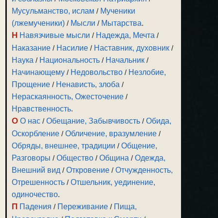
Мусульманство, ислам
/
Мученики
(лжемученики)
/
Мысли
/
Мытарства
.
Н
Навязчивые мысли
/
Надежда, Мечта
/
Наказание
/
Насилие
/
Наставник, духовник
/
Наука
/
Национальность
/
Начальник
/
Начинающему
/
Недовольство
/
Незлобие,
Прощение
/
Ненависть, злоба
/
Нераскаянность, Ожесточение
/
Нравственность
.
О
О нас
/
Обещание, Забывчивость
/
Обида,
Оскорбление
/
Обличение, вразумление
/
Обряды, внешнее, традиции
/
Общение,
Разговоры
/
Общество
/
Община
/
Одежда,
Внешний вид
/
Откровение
/
Отчужденность,
Отрешенность
/
Отшельник, уединение,
одиночество
.
П
Падения
/
Переживание
/
Пища,