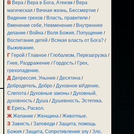
В
Вера
/
Вера в Бога, Атеизм
/
Вера
магическая
/
Вечная жизнь, Бессмертие
/
Видение грехов
/
Власть, правители
/
Вменение себе, Невменение
/
Внутреннее
делание
/
Война
/
Воля Божия, Попущение
/
Воспитание детей
/
Всякая власть от Бога?
/
Выживание
.
Г
Герой
/
Главное
/
Глобализм, Перезагрузка
/
Гнев, Раздражение
/
Гордость
/
Грех,
грехопадение
.
Д
Депрессия, Уныние
/
Десятина
/
Добродетель, Добро
/
Духовное вИдение,
Слепота
/
Духовные законы
/
Духовный,
духовность
/
Душа
/
Душевность, Эстетика
.
Е
Ересь, Раскол
.
Ж
Желание
/
Женщина
/
Животные
.
З
Зависть
/
Заповеди
/
Защита, помощь
Божия
/
Защита, Сопротивление злу
/
Зло,