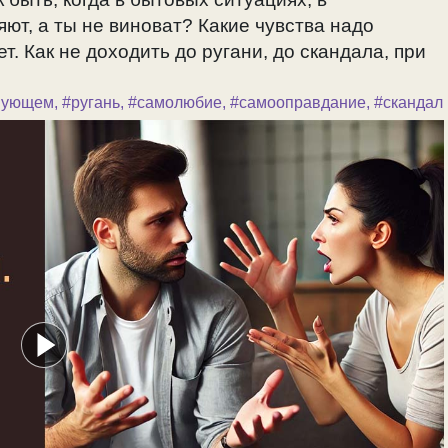
ют, а ты не виноват? Какие чувства надо
т. Как не доходить до ругани, до скандала, при
вующем
,
#ругань
,
#самолюбие
,
#самооправдание
,
#скандал