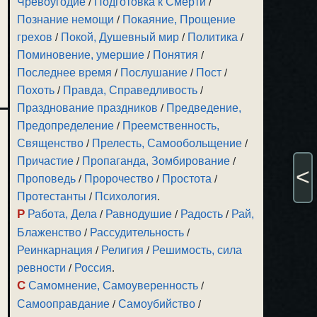
Чревоугодие
/
Подготовка к Смерти
/
Познание немощи
/
Покаяние, Прощение
грехов
/
Покой, Душевный мир
/
Политика
/
Поминовение, умершие
/
Понятия
/
Последнее время
/
Послушание
/
Пост
/
Похоть
/
Правда, Справедливость
/
Празднование праздников
/
Предведение,
Предопределение
/
Преемственность,
Священство
/
Прелесть, Самообольщение
/
Причастие
/
Пропаганда, Зомбирование
/
<
Проповедь
/
Пророчество
/
Простота
/
Протестанты
/
Психология
.
Р
Работа, Дела
/
Равнодушие
/
Радость
/
Рай,
Блаженство
/
Рассудительность
/
Реинкарнация
/
Религия
/
Решимость, сила
ревности
/
Россия
.
С
Самомнение, Самоуверенность
/
Самооправдание
/
Самоубийство
/