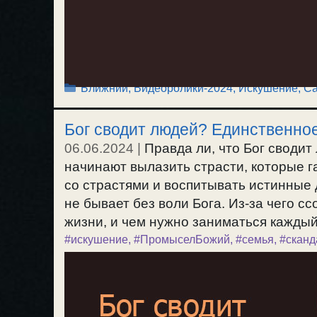
Рубрики
Ближний
,
Видеоролики-2024
,
Искушение
,
Са
Бог сводит людей? Единственное
06.06.2024
|
Правда ли, что Бог сводит
начинают вылазить страсти, которые г
со страстями и воспитывать истинные 
не бывает без воли Бога. Из-за чего 
жизни, и чем нужно заниматься каждый 
#искушение
,
#ПромыселБожий
,
#семья
,
#сканд