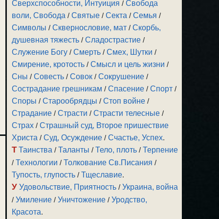
Сверхспособности, Интуиция
/
Свобода
воли, Свобода
/
Святые
/
Секта
/
Семья
/
Символы
/
Сквернословие, мат
/
Скорбь,
душевная тяжесть
/
Сладострастие
/
Служение Богу
/
Смерть
/
Смех, Шутки
/
Смирение, кротость
/
Смысл и цель жизни
/
Сны
/
Совесть
/
Совок
/
Сокрушение
/
Сострадание грешникам
/
Спасение
/
Спорт
/
Споры
/
Старообрядцы
/
Стоп войне
/
Страдание
/
Страсти
/
Страсти телесные
/
Страх
/
Страшный суд, Второе пришествие
Христа
/
Суд, Осуждение
/
Счастье, Успех
.
Т
Таинства
/
Таланты
/
Тело, плоть
/
Терпение
/
Технологии
/
Толкование Св.Писания
/
Тупость, глупость
/
Тщеславие
.
У
Удовольствие, Приятность
/
Украина, война
/
Умиление
/
Уничтожение
/
Уродство,
Красота
.