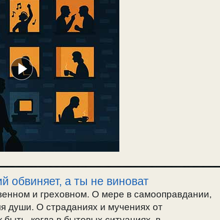
й обвиняет, а ты не виноват
енном и греховном. О мере в самооправдании,
ля души. О страданиях и мучениях от
 быть, когда в бытовых ситуациях, в