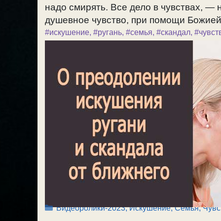
надо смирять. Все дело в чувствах, —
душевное чувство, при помощи Божией. 
#искушение
,
#ругань
,
#семья
,
#скандал
,
#чувст
Рубрики
Видеоролики-2023
,
Искушение
,
Семья
,
Чувс