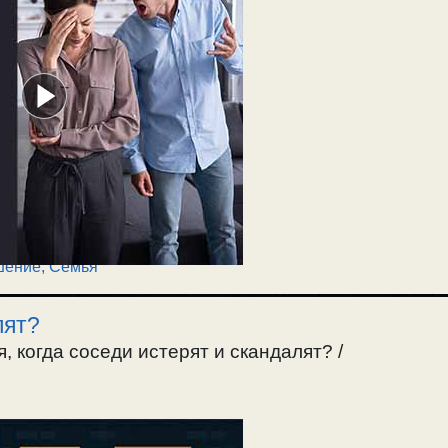
шение
,
Семья
лят?
я, когда соседи истерят и скандалят? /