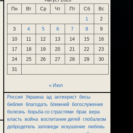
Пн
Вт
Ср
Чт
Пт
Сб
Вс
1
2
3
4
5
6
7
8
9
10
11
12
13
14
15
16
17
18
19
20
21
22
23
24
25
26
27
28
29
30
31
« Июл
Россия
Украина
ад
антихрист
бесы
библия
благодать
ближний
богослужение
болезнь
борьба со страстями
брак
вера
власть
война
воспитание детей
глобализм
добродетель
заповеди
искушение
любовь