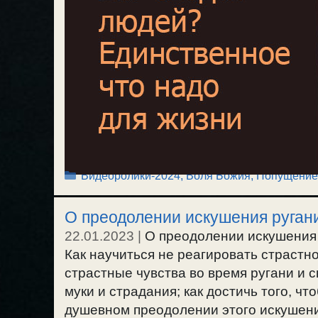
Рубрики
Видеоролики-2024
,
Воля Божия, Попущение
О преодолении искушения ругани
22.01.2023
|
О преодолении искушения 
Как научиться не реагировать страстно
страстные чувства во время ругани и 
муки и страдания; как достичь того, ч
душевном преодолении этого искушения.