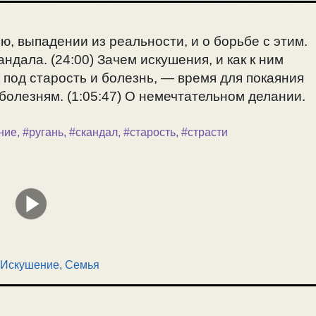
, выпадении из реальности, и о борьбе с этим.
ндала. (24:00) Зачем искушения, и как к ним
под старость и болезнь, — время для покаяния
 болезням. (1:05:47) О немечтательном делании.
ние
,
#ругань
,
#скандал
,
#старость
,
#страсти
Искушение
,
Семья