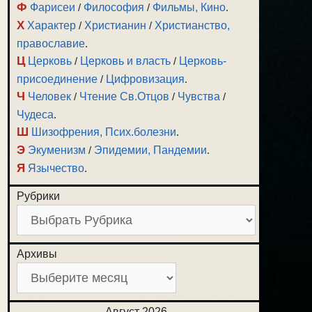
Ф
Фарисеи
/
Философия
/
Фильмы, Кино
.
Х
Характер
/
Христианин
/
Христианство,
православие
.
Ц
Церковь
/
Церковь и власть
/
Церковь-
присоединение
/
Цифровизация
.
Ч
Человек
/
Чтение Св.Отцов
/
Чувства
/
Чудеса
.
Ш
Шизофрения, Псих.болезни
.
Э
Экуменизм
/
Эпидемии, Пандемии
.
Я
Язычество
.
Рубрики
Архивы
Август 2026