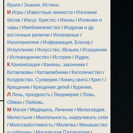
Враги
/
Знание, Истина
.
И
Игры
/
Известные личности
/
Изгнание
бесов
/
Иисус Христос
/
Иконы
/
Иллюзии и
чары
/
Имябожничество
/
Индуизм и др.
восточные религии
/
Иноверные
/
Инопланетяне
/
Информация, Блогер
/
Искупление
/
Искусство, Музыка
/
Искушение
/
Исповедничество
/
История
/
Иудеи
.
К
Канонизация
/
Каноны, законники
/
Катаклизмы
/
Катакомбники
/
Католичество
/
Колдовство, Суеверия
/
Конец света
/
Крест
/
Крещение
/
Крещение детей
/
Курение
.
Л
Лень, праздность
/
Лицемерие
/
Ложь,
Обман
/
Любовь
.
М
Магия
/
Медицина, Лечение
/
Милосердие,
Милостыня
/
Мнительность, накручивать себя
/
Многозаботливость
/
Молитва
/
Монашество
и соблазны
/
Московская Патриархия
/