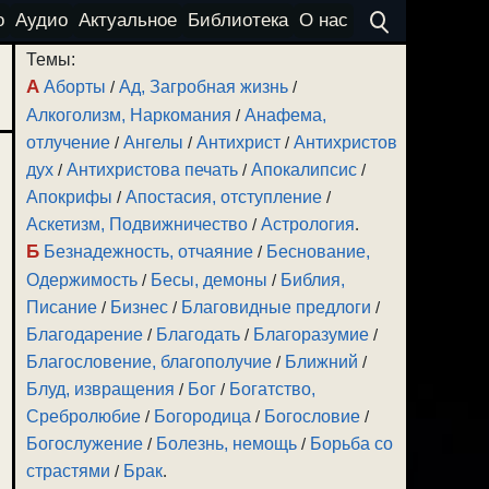
о
Аудио
Актуальное
Библиотека
О нас
Темы:
А
Аборты
/
Ад, Загробная жизнь
/
Алкоголизм, Наркомания
/
Анафема,
отлучение
/
Ангелы
/
Антихрист
/
Антихристов
дух
/
Антихристова печать
/
Апокалипсис
/
Апокрифы
/
Апостасия, отступление
/
Аскетизм, Подвижничество
/
Астрология
.
Б
Безнадежность, отчаяние
/
Беснование,
Одержимость
/
Бесы, демоны
/
Библия,
Писание
/
Бизнес
/
Благовидные предлоги
/
Благодарение
/
Благодать
/
Благоразумие
/
Благословение, благополучие
/
Ближний
/
Блуд, извращения
/
Бог
/
Богатство,
Сребролюбие
/
Богородица
/
Богословие
/
Богослужение
/
Болезнь, немощь
/
Борьба со
страстями
/
Брак
.