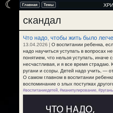
☾
Перейти
ХР
Главная
Темы
к
скандал
содержимому
Что надо, чтобы жить было легче
13.04.2026
|
О воспитании ребенка, есл
надо научиться уступать в вопросах 
понятием, что нельзя уступать, иначе 
несчастливая, и я все время страдаю.
ругани и ссоры. Детей надо учить, — от
О самом главном в воспитании ребенка
воспоминание о злых поступках другого
#воспитаниедетей
,
#манипулирование
,
#ругань