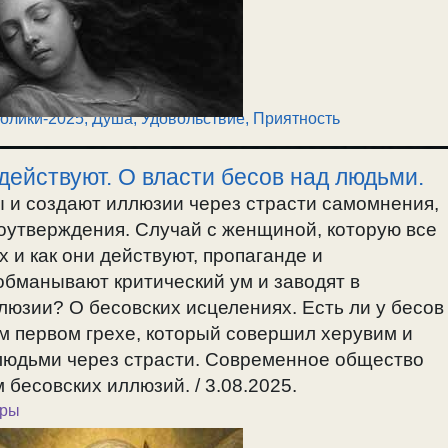
олики-2025
,
Душа
,
Удовольствие, Приятность
действуют. О власти бесов над людьми.
 и создают иллюзии через страсти самомнения,
оутверждения. Случай с женщиной, которую все
 и как они действуют, пропаганде и
бманывают критический ум и заводят в
ллюзии? О бесовских исцелениях. Есть ли у бесов
м первом грехе, который совершил херувим и
 людьми через страсти. Современное общество
бесовских иллюзий. / 3.08.2025.
ары