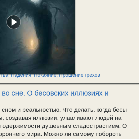
тва
,
Падения
,
Покаяние, Прощение грехов
 во сне. О бесовских иллюзиях и
сном и реальностью. Что делать, когда бесы
ы, создавая иллюзии, улавливают людей на
 и одержимости душевным сладострастием. О
тороннего мира. Можно ли самому побороть