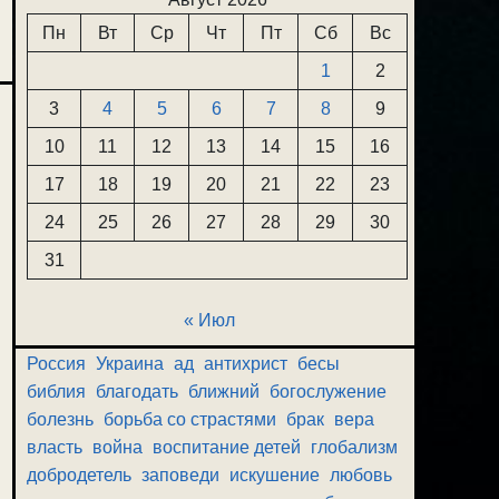
Пн
Вт
Ср
Чт
Пт
Сб
Вс
1
2
3
4
5
6
7
8
9
10
11
12
13
14
15
16
17
18
19
20
21
22
23
24
25
26
27
28
29
30
31
« Июл
Россия
Украина
ад
антихрист
бесы
библия
благодать
ближний
богослужение
болезнь
борьба со страстями
брак
вера
власть
война
воспитание детей
глобализм
добродетель
заповеди
искушение
любовь