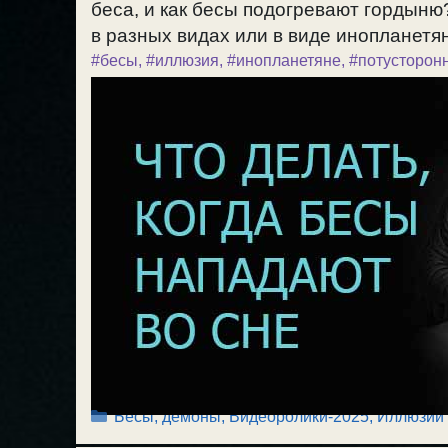
беса, и как бесы подогревают гордыню
в разных видах или в виде инопланетян,
#бесы
,
#иллюзия
,
#инопланетяне
,
#потусторон
Рубрики
Бесы, демоны
,
Видеоролики-2025
,
Иллюзии 