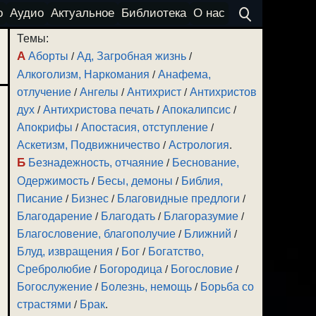
о
Аудио
Актуальное
Библиотека
О нас
Темы:
А
Аборты
/
Ад, Загробная жизнь
/
Алкоголизм, Наркомания
/
Анафема,
отлучение
/
Ангелы
/
Антихрист
/
Антихристов
дух
/
Антихристова печать
/
Апокалипсис
/
Апокрифы
/
Апостасия, отступление
/
Аскетизм, Подвижничество
/
Астрология
.
Б
Безнадежность, отчаяние
/
Беснование,
Одержимость
/
Бесы, демоны
/
Библия,
Писание
/
Бизнес
/
Благовидные предлоги
/
Благодарение
/
Благодать
/
Благоразумие
/
Благословение, благополучие
/
Ближний
/
Блуд, извращения
/
Бог
/
Богатство,
Сребролюбие
/
Богородица
/
Богословие
/
Богослужение
/
Болезнь, немощь
/
Борьба со
страстями
/
Брак
.