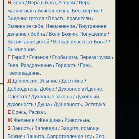
В
Вера
/
Вера в Бога, Атеизм
/
Вера
магическая
/
Вечная жизнь, Бессмертие
/
Видение грехов
/
Власть, правители
/
Вменение себе, Невменение
/
Внутреннее
делание
/
Война
/
Воля Божия, Попущение
/
Воспитание детей
/
Всякая власть от Бога?
/
Выживание
.
Г
Герой
/
Главное
/
Глобализм, Перезагрузка
/
Гнев, Раздражение
/
Гордость
/
Грех,
грехопадение
.
Д
Депрессия, Уныние
/
Десятина
/
Добродетель, Добро
/
Духовное вИдение,
Слепота
/
Духовные законы
/
Духовный,
духовность
/
Душа
/
Душевность, Эстетика
.
Е
Ересь, Раскол
.
Ж
Желание
/
Женщина
/
Животные
.
З
Зависть
/
Заповеди
/
Защита, помощь
Божия
/
Защита, Сопротивление злу
/
Зло,