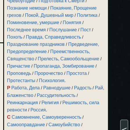
Чревоугодие
/
Подготовка к Смерти
/
Познание немощи
/
Покаяние, Прощение
грехов
/
Покой, Душевный мир
/
Политика
/
Поминовение, умершие
/
Понятия
/
Последнее время
/
Послушание
/
Пост
/
Похоть
/
Правда, Справедливость
/
Празднование праздников
/
Предведение,
Предопределение
/
Преемственность,
Священство
/
Прелесть, Самообольщение
/
Причастие
/
Пропаганда, Зомбирование
/
Проповедь
/
Пророчество
/
Простота
/
Протестанты
/
Психология
.
Р
Работа, Дела
/
Равнодушие
/
Радость
/
Рай,
Блаженство
/
Рассудительность
/
Реинкарнация
/
Религия
/
Решимость, сила
ревности
/
Россия
.
С
Самомнение, Самоуверенность
/
Самооправдание
/
Самоубийство
/
<