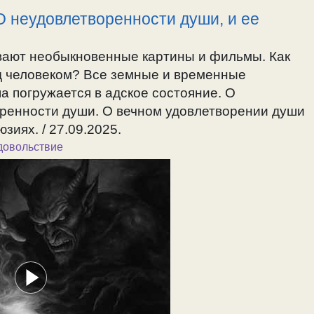
О неудовлетворенности души, и ее
вают необыкновенные картины и фильмы. Как
ад человеком? Все земные и временные
а погружается в адское состояние. О
оренности души. О вечном удовлетворении души
зиях. / 27.09.2025.
довольствие