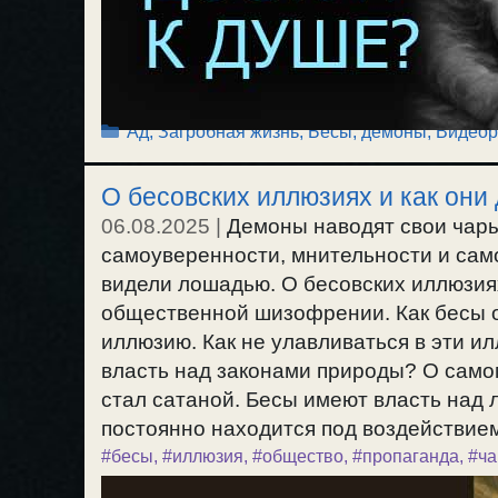
Рубрики
Ад, Загробная жизнь
,
Бесы, демоны
,
Видеор
О бесовских иллюзиях и как они 
06.08.2025
|
Демоны наводят свои чары
самоуверенности, мнительности и сам
видели лошадью. О бесовских иллюзиях
общественной шизофрении. Как бесы о
иллюзию. Как не улавливаться в эти и
власть над законами природы? О само
стал сатаной. Бесы имеют власть над
постоянно находится под воздействием 
#бесы
,
#иллюзия
,
#общество
,
#пропаганда
,
#ч