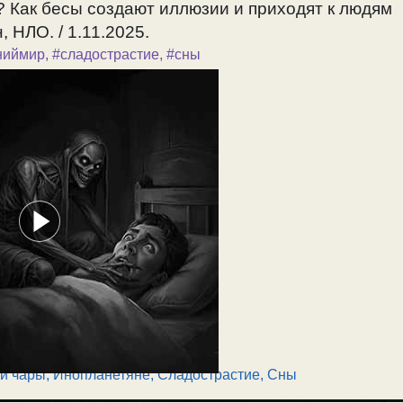
? Как бесы создают иллюзии и приходят к людям
 НЛО. / 1.11.2025.
ниймир
,
#сладострастие
,
#сны
и чары
,
Инопланетяне
,
Сладострастие
,
Сны