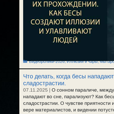
Рубрики
Видеоролики-2026
,
Иллюзии и чары
,
Мытарс
Что делать, когда бесы нападают
сладострастии.
07.11.2025
|
О сонном параличе, между 
нападают во сне, парализуют? Как бес
сладострастии. О чувстве приятности
вере материалистов, и видении потус