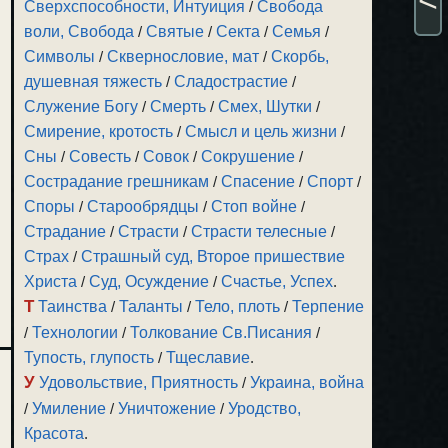
Сверхспособности, Интуиция
/
Свобода
воли, Свобода
/
Святые
/
Секта
/
Семья
/
Символы
/
Сквернословие, мат
/
Скорбь,
душевная тяжесть
/
Сладострастие
/
Служение Богу
/
Смерть
/
Смех, Шутки
/
Смирение, кротость
/
Смысл и цель жизни
/
Сны
/
Совесть
/
Совок
/
Сокрушение
/
Сострадание грешникам
/
Спасение
/
Спорт
/
Споры
/
Старообрядцы
/
Стоп войне
/
Страдание
/
Страсти
/
Страсти телесные
/
Страх
/
Страшный суд, Второе пришествие
Христа
/
Суд, Осуждение
/
Счастье, Успех
.
Т
Таинства
/
Таланты
/
Тело, плоть
/
Терпение
/
Технологии
/
Толкование Св.Писания
/
Тупость, глупость
/
Тщеславие
.
У
Удовольствие, Приятность
/
Украина, война
/
Умиление
/
Уничтожение
/
Уродство,
Красота
.