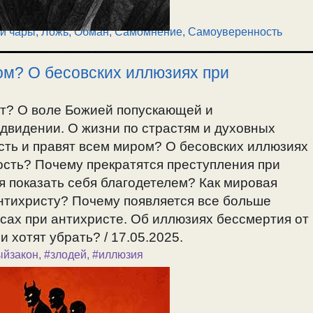
и чары
,
Ложь, Обман
,
Самомнение, Самоуверенность
ом? О бесовских иллюзиях при
т? О воле Божией попускающей и
двидении. О жизни по страстям и духовных
сть и правят всем миром? О бесовских иллюзиях
ность? Почему прекратятся преступления при
ся показать себя благодетелем? Как мировая
антихристу? Почему появляется все больше
ах при антихристе. Об иллюзиях бессмертия от
 хотят убрать? / 17.05.2025.
ыйзакон
,
#злодей
,
#иллюзия