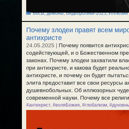
Рубрики
Бесы, демоны
,
Видеоролики-2025
,
Иллюзии 
Почему злодеи правят всем мир
антихристе
24.05.2025
|
Почему появится антихрис
содействующей, и о Божественном пре
законах. Почему злодеи захватили вла
при антихристе, и какова будет реаль
антихристе, и почему он будет пытать
элита предоставит все свои ресурсы 
душевнобольных. Об иллюзорных чудес
современной науки. Почему все религии
#антихрист
,
#воляБожия
,
#глобализм
,
#духовн