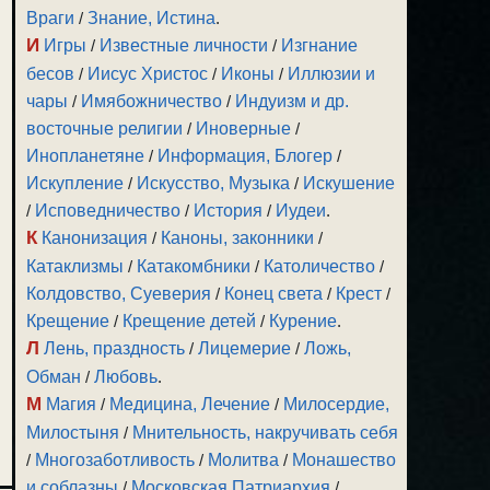
Враги
/
Знание, Истина
.
И
Игры
/
Известные личности
/
Изгнание
бесов
/
Иисус Христос
/
Иконы
/
Иллюзии и
чары
/
Имябожничество
/
Индуизм и др.
восточные религии
/
Иноверные
/
Инопланетяне
/
Информация, Блогер
/
Искупление
/
Искусство, Музыка
/
Искушение
/
Исповедничество
/
История
/
Иудеи
.
К
Канонизация
/
Каноны, законники
/
Катаклизмы
/
Катакомбники
/
Католичество
/
Колдовство, Суеверия
/
Конец света
/
Крест
/
Крещение
/
Крещение детей
/
Курение
.
Л
Лень, праздность
/
Лицемерие
/
Ложь,
Обман
/
Любовь
.
М
Магия
/
Медицина, Лечение
/
Милосердие,
Милостыня
/
Мнительность, накручивать себя
/
Многозаботливость
/
Молитва
/
Монашество
и соблазны
/
Московская Патриархия
/