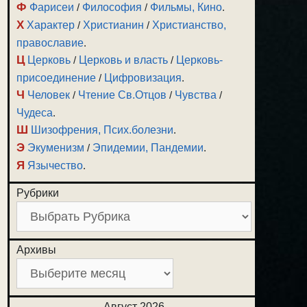
Ф
Фарисеи
/
Философия
/
Фильмы, Кино
.
Х
Характер
/
Христианин
/
Христианство,
православие
.
Ц
Церковь
/
Церковь и власть
/
Церковь-
присоединение
/
Цифровизация
.
Ч
Человек
/
Чтение Св.Отцов
/
Чувства
/
Чудеса
.
Ш
Шизофрения, Псих.болезни
.
Э
Экуменизм
/
Эпидемии, Пандемии
.
Я
Язычество
.
Рубрики
Архивы
Август 2026