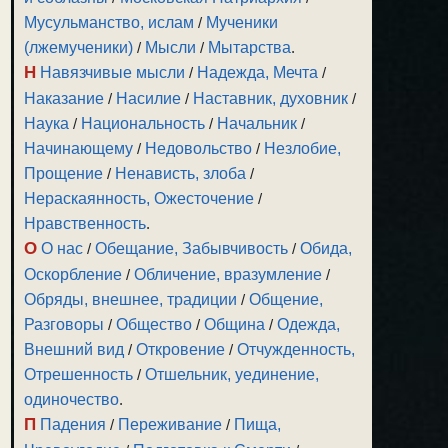
Мусульманство, ислам
/
Мученики
(лжемученики)
/
Мысли
/
Мытарства
.
Н
Навязчивые мысли
/
Надежда, Мечта
/
Наказание
/
Насилие
/
Наставник, духовник
/
Наука
/
Национальность
/
Начальник
/
Начинающему
/
Недовольство
/
Незлобие,
Прощение
/
Ненависть, злоба
/
Нераскаянность, Ожесточение
/
Нравственность
.
О
О нас
/
Обещание, Забывчивость
/
Обида,
Оскорбление
/
Обличение, вразумление
/
Обряды, внешнее, традиции
/
Общение,
Разговоры
/
Общество
/
Община
/
Одежда,
Внешний вид
/
Откровение
/
Отчужденность,
Отрешенность
/
Отшельник, уединение,
одиночество
.
П
Падения
/
Переживание
/
Пища,