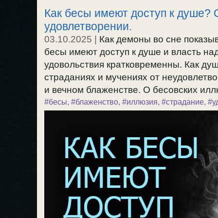
Как бесы имеют доступ к душе? 
удовлетворении.
03.10.2025
|
Как демоны во сне показы
бесы имеют доступ к душе и власть н
удовольствия кратковременны. Как душ
страданиях и мучениях от неудовлетв
и вечном блаженстве. О бесовских иллю
#бесы
,
#блаженство
,
#иллюзия
,
#страдание
,
#у