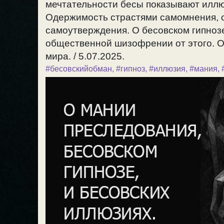
мечтательности бесы показывают иллюзи
Одержимость страстями самомнения, 
самоутверждения. О бесовском гипноз
общественной шизофрении от этого. О 
мира. / 5.07.2025.
#бесовскийобман
,
#гипноз
,
#иллюзия
,
#мания
,