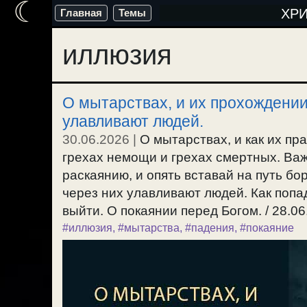
☾
Перейти
ХР
Главная
Темы
к
иллюзия
содержимому
О мытарствах, и их прохождении
улавливают людей.
30.06.2026
|
О мытарствах, и как их пр
грехах немощи и грехах смертных. Важн
раскаянию, и опять вставай на путь бо
через них улавливают людей. Как попад
выйти. О покаянии перед Богом. / 28.06
#иллюзия
,
#мытарства
,
#падения
,
#покаяние