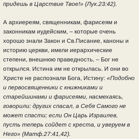
придешь в Царствие Твое!» (Лук.23:42).
А архиереям, священникам, фарисеям и
законникам иудейским, – которые очень
хорошо знали Закон и Св.Писание, каноны и
историю церкви, имели иерархические
степени, внешнюю праведность, – Бог не
открылся. Истина им не открылась. И они во
Христе не распознали Бога, Истину:
«Подобно
и первосвященники с книжниками и
старейшинами и фарисеями, насмехаясь,
говорили: других спасал, а Себя Самого не
может спасти; если Он Царь Израилев,
пусть теперь сойдет с креста, и уверуем в
Него» (Матф.27:41,42).