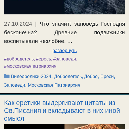
27.10.2024
|
Что значит: заповедь Господня
бесконечна? Древние подвижники
воспитывали незлобие, …
развернуть
#добродетель
,
#ересь
,
#заповеди
,
#московскаяпатриархия
Рубрики
,
,
,
Видеоролики-2024
Добродетель, Добро
Ереси
,
Заповеди
Московская Патриархия
Как еретики выдергивают цитаты из
Св.Писания и вкладывают в них иной
смысл