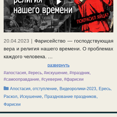
20.04.2023
|
Фарисейство — господствующая
вера и религия нашего времени. О проблемах
каждого человека. …
развернуть
#апостасия
,
#ересь
,
#искушение
,
#праздник
,
#самооправдание
,
#суеверие
,
#фарисеи
Рубрики
,
,
Апостасия, отступление
Видеоролики-2023
Ересь,
,
,
,
Раскол
Искушение
Празднование праздников
Фарисеи