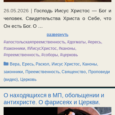
26.05.2026
|
Господь Иисус Христос — Бог и
человек. Свидетельства Христа о Себе, что
Он есть Бог. О …
развернуть
#апостольскаяпреемственность
,
#догматы
,
#ересь
,
#законники
,
#ИисусХристос
,
#каноны
,
#преемственность
,
#соборы
,
#церковь
Рубрики
,
,
,
Вера
Ересь, Раскол
Иисус Христос
Каноны,
,
,
законники
Преемственность, Священство
Проповеди
,
(видео)
Церковь
О находящихся в МП, обольщении и
антихристе. О фарисеях и Церкви.