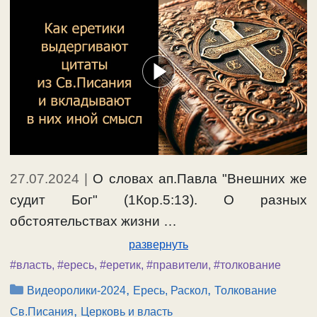
27.07.2024
|
О словах ап.Павла "Внешних же
судит Бог" (1Кор.5:13). О разных
обстоятельствах жизни …
развернуть
#власть
,
#ересь
,
#еретик
,
#правители
,
#толкование
Рубрики
,
,
Видеоролики-2024
Ересь, Раскол
Толкование
,
Св.Писания
Церковь и власть