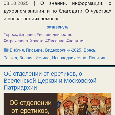
08.10.2025
|
О знании, информации, о
духовном знании, и по благодати. О чувствах
и впечатлениях земных …
развернуть
#ересь
,
#знание
,
#исповедничество
,
#отречениеотХриста
,
#Писание
,
#понятия
Рубрики
,
,
Библия, Писание
Видеоролики-2025
Ересь,
,
,
,
Раскол
Знание, Истина
Исповедничество
Понятия
Об отделении от еретиков, о
Вселенской Церкви и Московской
Патриархии