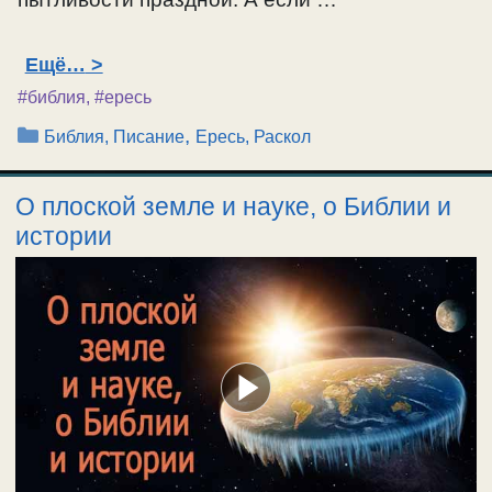
Ещё…
#библия
,
#ересь
Рубрики
,
Библия, Писание
Ересь, Раскол
О плоской земле и науке, о Библии и
истории