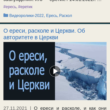
#ересь
,
#еретик
Рубрики
,
Видеоролики-2022
Ересь, Раскол
О ереси, расколе и Церкви. Об
авторитете в Церкви
27.11.2021
|
О ереси и расколе, и как они