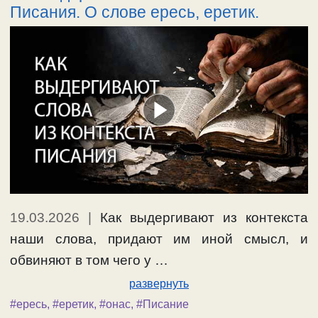
Писания. О слове ересь, еретик.
19.03.2026
|
Как выдергивают из контекста
наши слова, придают им иной смысл, и
обвиняют в том чего у …
развернуть
#ересь
,
#еретик
,
#онас
,
#Писание