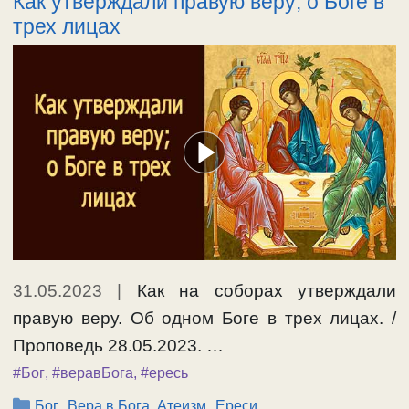
Как утверждали правую веру; о Боге в
трех лицах
31.05.2023
|
Как на соборах утверждали
правую веру. Об одном Боге в трех лицах. /
Проповедь 28.05.2023. …
#Бог
,
#веравБога
,
#ересь
Рубрики
,
,
Бог
Вера в Бога, Атеизм
Ереси