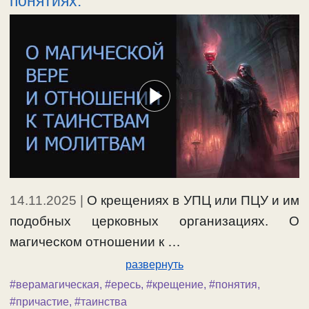
понятиях.
14.11.2025
|
О крещениях в УПЦ или ПЦУ и им
подобных церковных организациях. О
магическом отношении к …
развернуть
#верамагическая
,
#ересь
,
#крещение
,
#понятия
,
#причастие
,
#таинства