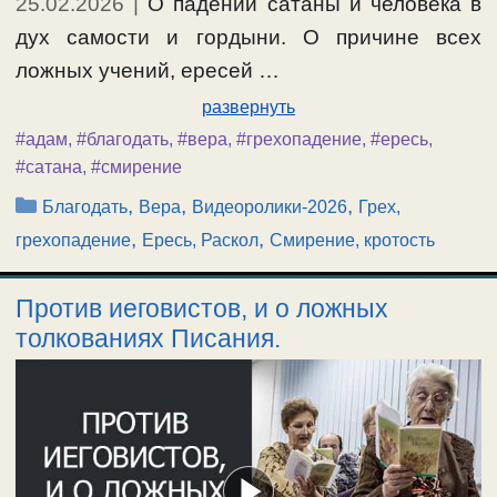
25.02.2026
|
О падении сатаны и человека в
дух самости и гордыни. О причине всех
ложных учений, ересей …
развернуть
#адам
,
#благодать
,
#вера
,
#грехопадение
,
#ересь
,
#сатана
,
#смирение
Рубрики
,
,
,
Благодать
Вера
Видеоролики-2026
Грех,
,
,
грехопадение
Ересь, Раскол
Смирение, кротость
Против иеговистов, и о ложных
толкованиях Писания.