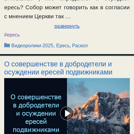
ересь? Собор может говорить как в согласии
с мнением Церкви так …
развернуть
#ересь
Рубрики
,
Видеоролики-2025
Ересь, Раскол
О совершенстве в добродетели и
осуждении ересей подвижниками