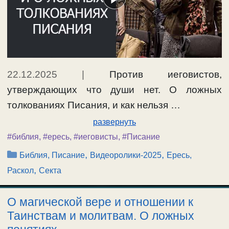
22.12.2025
|
Против иеговистов,
утверждающих что души нет. О ложных
толкованиях Писания, и как нельзя …
развернуть
#библия
,
#ересь
,
#иеговисты
,
#Писание
Рубрики
,
,
Библия, Писание
Видеоролики-2025
Ересь,
,
Раскол
Секта
О магической вере и отношении к
Таинствам и молитвам. О ложных