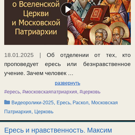
18.01.2025
|
Об отделении от тех, кто
проповедует ересь или безнравственное
учение. Зачем человек …
развернуть
#ересь
,
#московскаяпатриархия
,
#церковь
Рубрики
,
,
Видеоролики-2025
Ересь, Раскол
Московская
,
Патриархия
Церковь
Ересь и нравственность. Максим