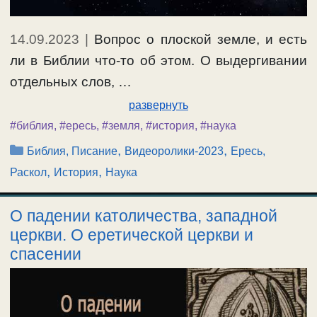
14.09.2023
|
Вопрос о плоской земле, и есть
ли в Библии что-то об этом. О выдергивании
отдельных слов, …
развернуть
#библия
,
#ересь
,
#земля
,
#история
,
#наука
Рубрики
,
,
Библия, Писание
Видеоролики-2023
Ересь,
,
,
Раскол
История
Наука
О падении католичества, западной
церкви. О еретической церкви и
спасении