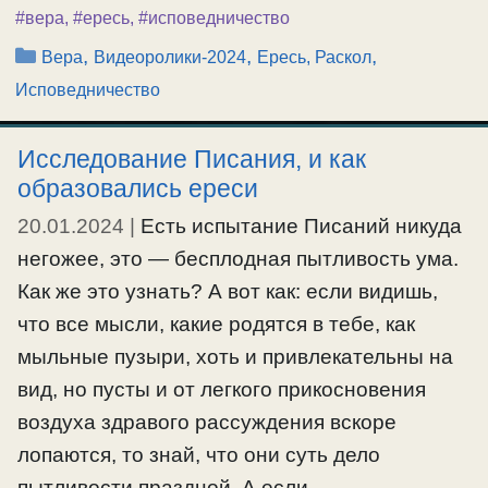
#вера
,
#ересь
,
#исповедничество
Рубрики
,
,
,
Вера
Видеоролики-2024
Ересь, Раскол
Исповедничество
Исследование Писания, и как
образовались ереси
20.01.2024
|
Есть испытание Писаний никуда
негожее, это — бесплодная пытливость ума.
Как же это узнать? А вот как: если видишь,
что все мысли, какие родятся в тебе, как
мыльные пузыри, хоть и привлекательны на
вид, но пусты и от легкого прикосновения
воздуха здравого рассуждения вскоре
лопаются, то знай, что они суть дело
пытливости праздной. А если …