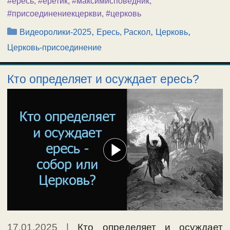
#ересь
,
#еретик
,
#максимисповедник
,
#присоединениекцеркви
,
#церковь
Рубрики
,
,
,
Видеоролики-2025
Ересь, Раскол
Церковь
Церковь-присоединение
Кто определяет и осуждает ересь?
17.01.2025
|
Кто определяет и осуждает