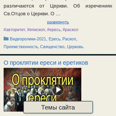
различаются от Церкви. Об изречениях
Св.Отцов о Церкви. О …
развернуть
#авторитет
,
#епископ
,
#ересь
,
#раскол
Рубрики
,
,
Видеоролики-2021
Ересь, Раскол
,
Преемственность, Священство
Церковь
О проклятии ереси и еретиков
Темы сайта