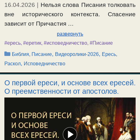
16.04.2026
|
Нельзя слова Писания толковать
вне исторического контекста. Спасение
зависит от Причастия …
развернуть
#ересь
,
#еретик
,
#исповедничество
,
#Писание
Рубрики
,
,
Библия, Писание
Видеоролики-2026
Ересь,
,
Раскол
Исповедничество
О первой ереси, и основе всех ересей.
О преемственности от апостолов.