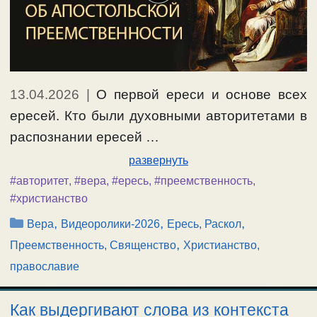
13.04.2026
|
О первой ереси и основе всех
ересей. Кто были духовными авторитетами в
распознании ересей …
развернуть
#авторитет
,
#вера
,
#ересь
,
#преемственность
,
#христианство
Рубрики
,
,
,
Вера
Видеоролики-2026
Ересь, Раскол
,
Преемственность, Священство
Христианство,
православие
Как выдергивают слова из контекста