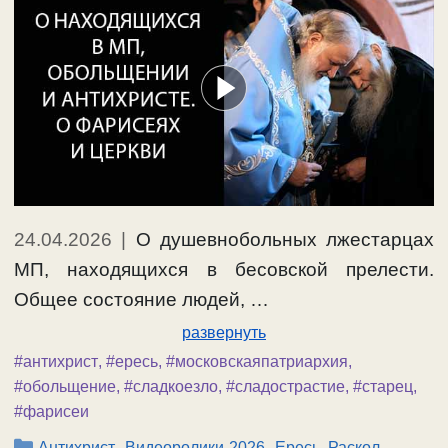
24.04.2026
|
О душевнобольных лжестарцах
МП, находящихся в бесовской прелести.
Общее состояние людей, …
развернуть
#антихрист
,
#ересь
,
#московскаяпатриархия
,
#обольщение
,
#сладкоезло
,
#сладострастие
,
#старец
,
#фарисеи
Рубрики
,
,
,
Антихрист
Видеоролики-2026
Ересь, Раскол