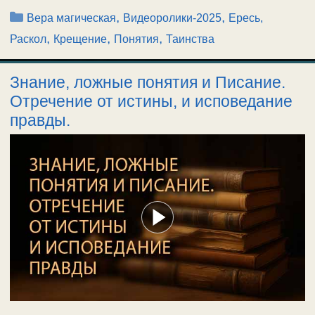
Рубрики
,
,
Вера магическая
Видеоролики-2025
Ересь,
,
,
,
Раскол
Крещение
Понятия
Таинства
Знание, ложные понятия и Писание.
Отречение от истины, и исповедание
правды.