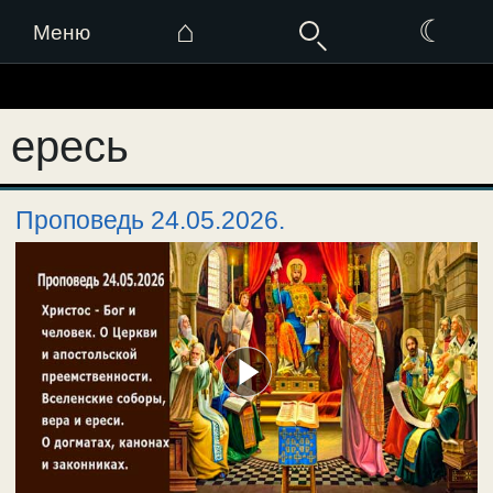
⌂
☾
Меню
Перейти
к
ересь
содержимому
Проповедь 24.05.2026.