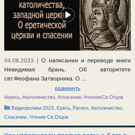
04.08.2023
|
О написании и переводе книги
Невидимая брань. Об авторитете
свт.Феофана Затворника. О …
развернуть
#ересь
,
#католичество
,
#спасение
,
#чтениеСв.Отцов
Рубрики
,
,
,
Видеоролики-2023
Ересь, Раскол
Католичество
,
Спасение
Чтение Св.Отцов