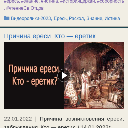
#ересь
,
#знание
,
#истина
,
#историяцеркви
,
#соборность
,
#чтениеСв.Отцов
Рубрики
,
,
Видеоролики-2023
Ересь, Раскол
Знание, Истина
Причина ереси. Кто — еретик
22.01.2022
|
Причина возникновения ереси,
заблуждения. Кто — еретик. / 14.01.2022г. …