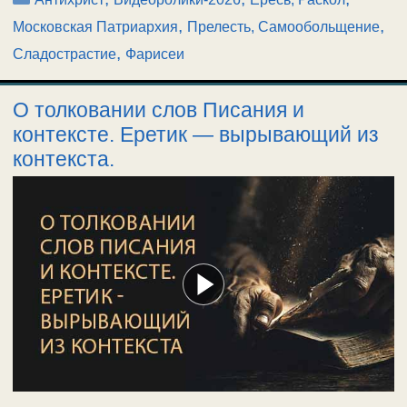
,
,
Московская Патриархия
Прелесть, Самообольщение
,
Сладострастие
Фарисеи
О толковании слов Писания и
контексте. Еретик — вырывающий из
контекста.