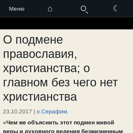
⌂
☾
Меню
Перейти
к
О подмене
содержимому
православия,
христианства; о
главном без чего нет
христианства
23.10.2017
|
о.Серафим.
«
Чем же объяснить этот подмен живой
веры и духовного ведения безжизненным