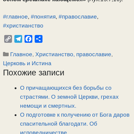
#главное
,
#понятия
,
#православие
,
#христианство
C
T
F
О
o
e
a
т
Рубрики
Главное
,
Христианство, православие
,
p
l
c
п
y
e
e
р
Церковь и Истина
L
g
b
а
Похожие записи
i
r
o
в
n
a
o
и
О причащающихся без борьбы со
k
m
k
т
страстями. О земной Церкви, грехах
ь
немощи и смертных.
О подготовке к получению от Бога даров
спасительной благодати. Об
исповедничестве.